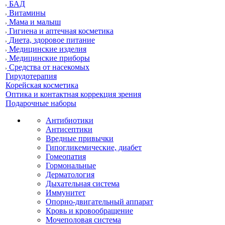
БАД
Витамины
Мама и малыш
Гигиена и аптечная косметика
Диета, здоровое питание
Медицинские изделия
Медицинские приборы
Средства от насекомых
Гирудотерапия
Корейская косметика
Оптика и контактная коррекция зрения
Подарочные наборы
Антибиотики
Антисептики
Вредные привычки
Гипогликемические, диабет
Гомеопатия
Гормональные
Дерматология
Дыхательная система
Иммунитет
Опорно-двигательный аппарат
Кровь и кровообращение
Мочеполовая система