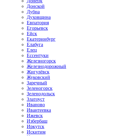
Донецк
Донской
Дубна
Духовщина
Евпатория
Егорьевск
Ейск
Екатеринбург
Елабуга
Елец
Ессентуки
Железногорск
Железнодорожный
Жигулёвск
Жуковский
Заречный
Зеленогорск
Зеленодольск
Златоуст
Иваново
Ивантеевка
Ижевск
Избербаш
Иркутск
Искитим