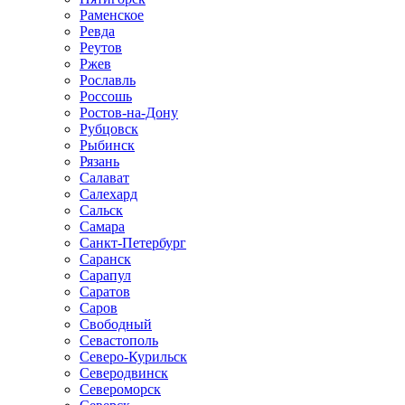
Раменское
Ревда
Реутов
Ржев
Рославль
Россошь
Ростов-на-Дону
Рубцовск
Рыбинск
Рязань
Салават
Салехард
Сальск
Самара
Санкт-Петербург
Саранск
Сарапул
Саратов
Саров
Свободный
Севастополь
Северо-Курильск
Северодвинск
Североморск