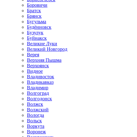
Боровичи
Братск
Брянск
Бугульма
Будённовск
Бузулук
Буйнакск
Великие Луки
Великий Новгород
Верея
Верхняя Пышма
Верхоянск
Видное
Владивосток
Владикавказ
Владимир
Волгоград
Волгодонск
Волжск
Волжский
Вологда
Вольск
Воркута
Воронеж