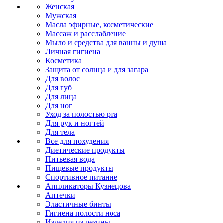
Женская
Мужская
Масла эфирные, косметические
Массаж и расслабление
Мыло и средства для ванны и душа
Личная гигиена
Косметика
Защита от солнца и для загара
Для волос
Для губ
Для лица
Для ног
Уход за полостью рта
Для рук и ногтей
Для тела
Все для похудения
Диетические продукты
Питьевая вода
Пищевые продукты
Спортивное питание
Аппликаторы Кузнецова
Аптечки
Эластичные бинты
Гигиена полости носа
Изделия из резины