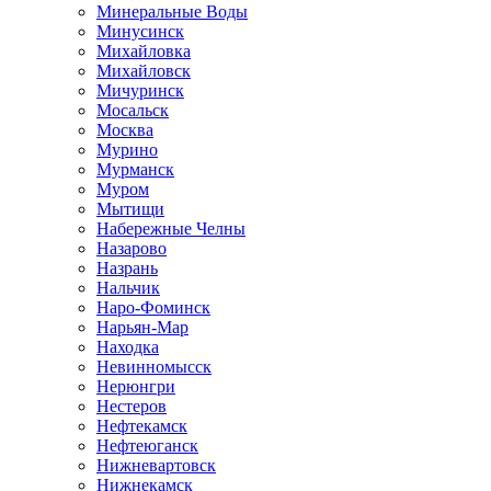
Минеральные Воды
Минусинск
Михайловка
Михайловск
Мичуринск
Мосальск
Москва
Мурино
Мурманск
Муром
Мытищи
Набережные Челны
Назарово
Назрань
Нальчик
Наро-Фоминск
Нарьян-Мар
Находка
Невинномысск
Нерюнгри
Нестеров
Нефтекамск
Нефтеюганск
Нижневартовск
Нижнекамск