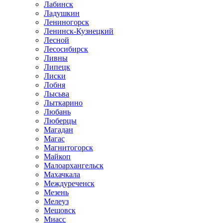
Лабинск
Ладушкин
Лениногорск
Ленинск-Кузнецкий
Лесной
Лесосибирск
Ливны
Липецк
Лиски
Лобня
Лысьва
Лыткарино
Любань
Люберцы
Магадан
Магас
Магнитогорск
Майкоп
Малоархангельск
Махачкала
Междуреченск
Мезень
Мелеуз
Мещовск
Миасс