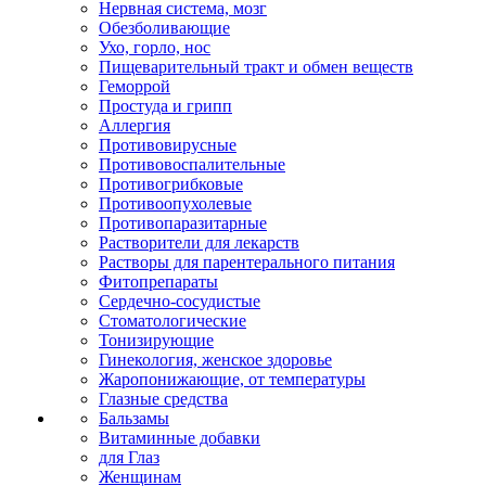
Нервная система, мозг
Обезболивающие
Ухо, горло, нос
Пищеварительный тракт и обмен веществ
Геморрой
Простуда и грипп
Аллергия
Противовирусные
Противовоспалительные
Противогрибковые
Противоопухолевые
Противопаразитарные
Растворители для лекарств
Растворы для парентерального питания
Фитопрепараты
Сердечно-сосудистые
Стоматологические
Тонизирующие
Гинекология, женское здоровье
Жаропонижающие, от температуры
Глазные средства
Бальзамы
Витаминные добавки
для Глаз
Женщинам