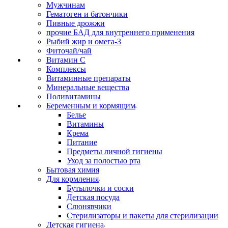
Мужчинам
Гематоген и батончики
Пивные дрожжи
прочие БАД для внутреннего применения
Рыбий жир и омега-3
Фиточай/чай
Витамин С
Комплексы
Витаминные препараты
Минеральные вещества
Поливитамины
Беременным и кормящим
Белье
Витамины
Крема
Питание
Предметы личной гигиены
Уход за полостью рта
Бытовая химия
Для кормления
Бутылочки и соски
Детская посуда
Слюнявчики
Стерилизаторы и пакеты для стерилизации
Детская гигиена