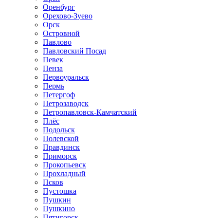
Оренбург
Орехово-Зуево
Орск
Островной
Павлово
Павловский Посад
Певек
Пенза
Первоуральск
Пермь
Петергоф
Петрозаводск
Петропавловск-Камчатский
Плёс
Подольск
Полевской
Правдинск
Приморск
Прокопьевск
Прохладный
Псков
Пустошка
Пушкин
Пушкино
Пятигорск