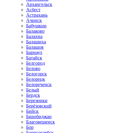
Архангельск
Асбест
Астрахань
Ачинск
Бабушкин
Балаково
Балахна
Балашиха
Балашов
Барнаул
Батайск
Белгород
Белово
Белогорск
Белорецк
Белореченск
Белый
Бердск
Березники
Берёзовский
Бийск
Биробиджан
Благовещенск
Бор
Борисоглебск