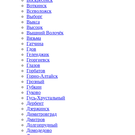
Воскресенск
Воткинск
Всеволожск
Выборг
Выкса
Высоцк
Вышний Волочёк
Вязьма
Гатчина
Гдов
Геленджик
Георгиевск
Глазов
Горбатов
Горно-Алтайск
Грозный
Губкин
Гуково
Гусь-Хрустальный
Дербент
Дзержинск
Димитровград
Дмитров
Долгопрудный
Домодедово