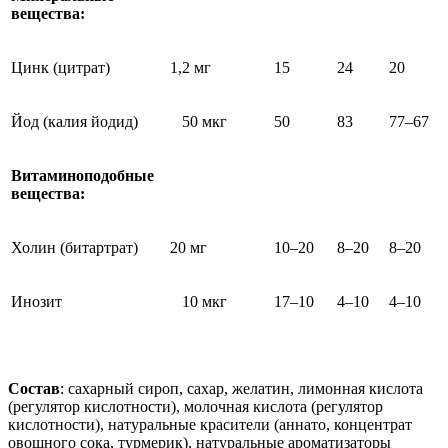
вещества:
Цинк (цитрат)
1,2 мг
15
24
20
Йод (калия йодид)
50 мкг
50
83
77–67
Витаминоподобные
вещества:
Холин (битартрат)
20 мг
10–20
8–20
8–20
Инозит
10 мкг
17–10
4–10
4–10
Состав
: сахарный сироп, сахар, желатин, лимонная кислота
(регулятор кислотности), молочная кислота (регулятор
кислотности), натуральные красители (аннато, концентрат
овощного сока, турмерик), натуральные ароматизаторы