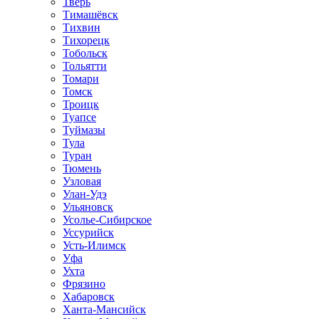
Тверь
Тимашёвск
Тихвин
Тихорецк
Тобольск
Тольятти
Томари
Томск
Троицк
Туапсе
Туймазы
Тула
Туран
Тюмень
Узловая
Улан-Удэ
Ульяновск
Усолье-Сибирское
Уссурийск
Усть-Илимск
Уфа
Ухта
Фрязино
Хабаровск
Ханта-Мансийск