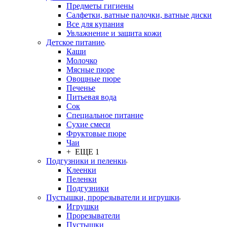
Предметы гигиены
Салфетки, ватные палочки, ватные диски
Все для купания
Увлажнение и защита кожи
Детское питание
Каши
Молочко
Мясные пюре
Овощные пюре
Печенье
Питьевая вода
Сок
Специальное питание
Сухие смеси
Фруктовые пюре
Чаи
+ ЕЩЕ 1
Подгузники и пеленки
Клеенки
Пеленки
Подгузники
Пустышки, прорезыватели и игрушки
Игрушки
Прорезыватели
Пустышки