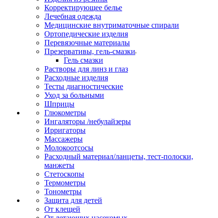
Корректирующее белье
Лечебная одежда
Медицинские внутриматочные спирали
Ортопедические изделия
Перевязочные материалы
Презервативы, гель-смазки
Гель смазки
Растворы для линз и глаз
Расходные изделия
Тесты диагностические
Уход за больными
Шприцы
Глюкометры
Ингаляторы /небулайзеры
Ирригаторы
Массажеры
Молокоотсосы
Расходный материал/ланцеты, тест-полоски,
манжеты
Стетоскопы
Термометры
Тонометры
Защита для детей
От клещей
От летающих насекомых