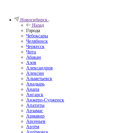
Новосибирск
Назад
Города
Чебоксары
Челябинск
Черкесск
Чита
Абакан
Азов
Александров
Алексин
Альметьевск
Анадырь
Анапа
Ангарск
Анжеро-Судженск
Апатиты
Арзамас
Армавир
Арсеньев
Артём
Артёмовск