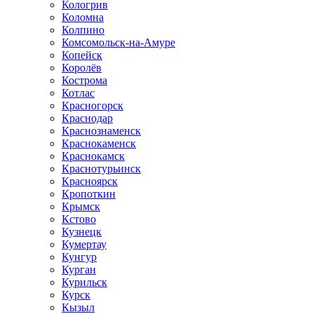
Кологрив
Коломна
Колпино
Комсомольск-на-Амуре
Копейск
Королёв
Кострома
Котлас
Красногорск
Краснодар
Краснознаменск
Краснокаменск
Краснокамск
Краснотурьинск
Красноярск
Кропоткин
Крымск
Кстово
Кузнецк
Кумертау
Кунгур
Курган
Курильск
Курск
Кызыл