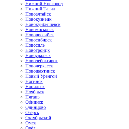
Нижний Новгород
Нижний Тагил
Новоалтайск
Новокузнецк
Новокуйбышевск
Новомосковск
Новороссийск
Новосибирск
Новосиль
Новотроицк
Новоуральск
Новочебоксарск
Новочеркасск
Новошахтинск
Новый Уренгой
Ногинск
Норильск
Ноябрьск
Нягань
Обнинск
Одинцово
Озёрск
Октябрьский
Омск
Орёл