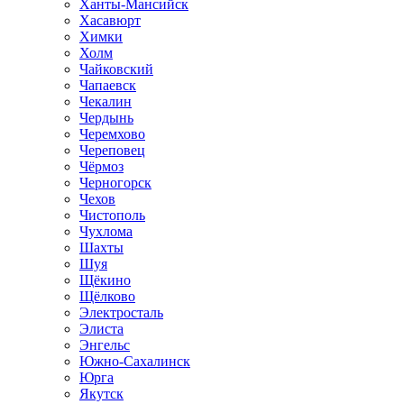
Ханты-Мансийск
Хасавюрт
Химки
Холм
Чайковский
Чапаевск
Чекалин
Чердынь
Черемхово
Череповец
Чёрмоз
Черногорск
Чехов
Чистополь
Чухлома
Шахты
Шуя
Щёкино
Щёлково
Электросталь
Элиста
Энгельс
Южно-Сахалинск
Юрга
Якутск