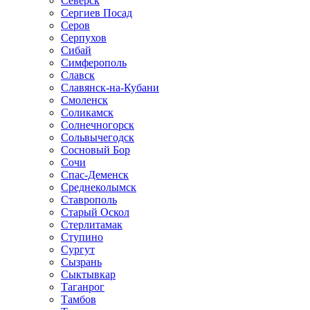
Северск
Сергиев Посад
Серов
Серпухов
Сибай
Симферополь
Славск
Славянск-на-Кубани
Смоленск
Соликамск
Солнечногорск
Сольвычегодск
Сосновый Бор
Сочи
Спас-Деменск
Среднеколымск
Ставрополь
Старый Оскол
Стерлитамак
Ступино
Сургут
Сызрань
Сыктывкар
Таганрог
Тамбов