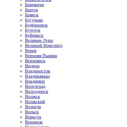
Боровичи
Братск
Брянск
Бугульма
Будённовск
Бузулук
Буйнакск
Великие Луки
Великий Новгород
Верея
Верхняя Пышма
Верхоянск
Видное
Владивосток
Владикавказ
Владимир
Волгоград
Волгодонск
Волжск
Волжский
Вологда
Вольск
Воркута
Воронеж