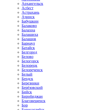
Архангельск
Асбест
Астрахань
Ачинск
Бабушкин
Балаково
Балахна
Балашиха
Балашов
Барнаул
Батайск
Белгород
Белово
Белогорск
Белорецк
Белореченск
Белый
Бердск
Березники
Берёзовский
Бийск
Биробиджан
Благовещенск
Бор
Борисоглебск