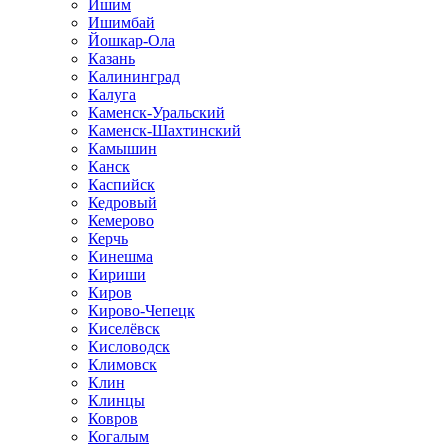
Ишим
Ишимбай
Йошкар-Ола
Казань
Калининград
Калуга
Каменск-Уральский
Каменск-Шахтинский
Камышин
Канск
Каспийск
Кедровый
Кемерово
Керчь
Кинешма
Кириши
Киров
Кирово-Чепецк
Киселёвск
Кисловодск
Климовск
Клин
Клинцы
Ковров
Когалым