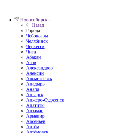
Новосибирск
Назад
Города
Чебоксары
Челябинск
Черкесск
Чита
Абакан
Азов
Александров
Алексин
Альметьевск
Анадырь
Анапа
Ангарск
Анжеро-Судженск
Апатиты
Арзамас
Армавир
Арсеньев
Артём
Артёмовск