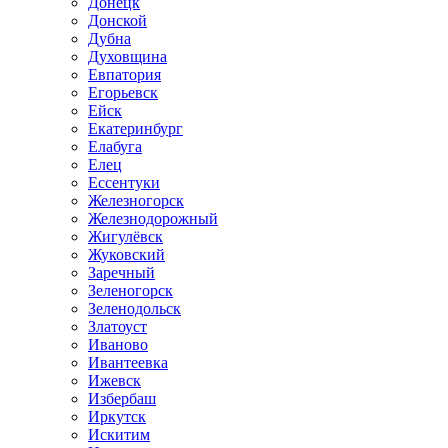
Донецк
Донской
Дубна
Духовщина
Евпатория
Егорьевск
Ейск
Екатеринбург
Елабуга
Елец
Ессентуки
Железногорск
Железнодорожный
Жигулёвск
Жуковский
Заречный
Зеленогорск
Зеленодольск
Златоуст
Иваново
Ивантеевка
Ижевск
Избербаш
Иркутск
Искитим