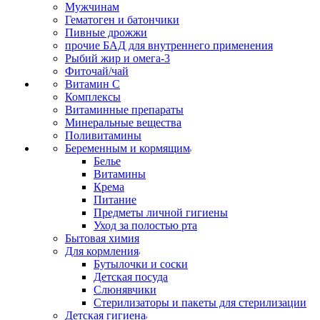
Мужчинам
Гематоген и батончики
Пивные дрожжи
прочие БАД для внутреннего применения
Рыбий жир и омега-3
Фиточай/чай
Витамин С
Комплексы
Витаминные препараты
Минеральные вещества
Поливитамины
Беременным и кормящим
Белье
Витамины
Крема
Питание
Предметы личной гигиены
Уход за полостью рта
Бытовая химия
Для кормления
Бутылочки и соски
Детская посуда
Слюнявчики
Стерилизаторы и пакеты для стерилизации
Детская гигиена