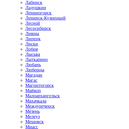
Лабинск
Ладушкин
Лениногорск
Ленинск-Кузнецкий
Лесной
Лесосибирск
Ливны
Липецк
Лиски
Лобня
Лысьва
Лыткарино
Любань
Люберцы
Магадан
Магас
Магнитогорск
Майкоп
Малоархангельск
Махачкала
Междуреченск
Мезень
Мелеуз
Мещовск
Миасс