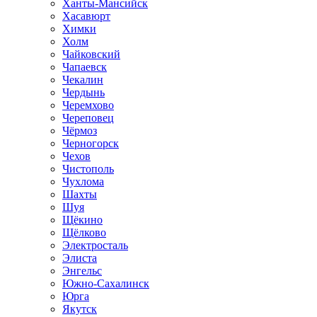
Ханты-Мансийск
Хасавюрт
Химки
Холм
Чайковский
Чапаевск
Чекалин
Чердынь
Черемхово
Череповец
Чёрмоз
Черногорск
Чехов
Чистополь
Чухлома
Шахты
Шуя
Щёкино
Щёлково
Электросталь
Элиста
Энгельс
Южно-Сахалинск
Юрга
Якутск