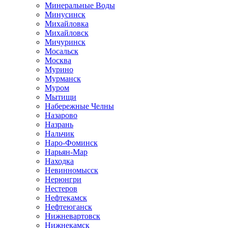
Минеральные Воды
Минусинск
Михайловка
Михайловск
Мичуринск
Мосальск
Москва
Мурино
Мурманск
Муром
Мытищи
Набережные Челны
Назарово
Назрань
Нальчик
Наро-Фоминск
Нарьян-Мар
Находка
Невинномысск
Нерюнгри
Нестеров
Нефтекамск
Нефтеюганск
Нижневартовск
Нижнекамск