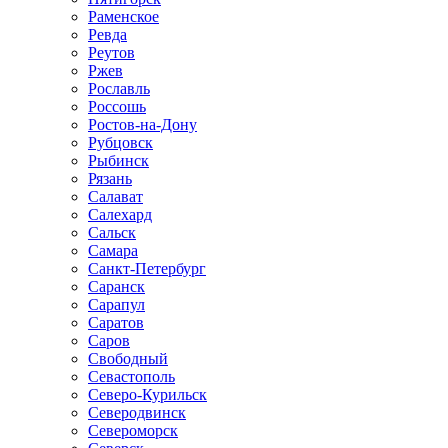
Раменское
Ревда
Реутов
Ржев
Рославль
Россошь
Ростов-на-Дону
Рубцовск
Рыбинск
Рязань
Салават
Салехард
Сальск
Самара
Санкт-Петербург
Саранск
Сарапул
Саратов
Саров
Свободный
Севастополь
Северо-Курильск
Северодвинск
Североморск