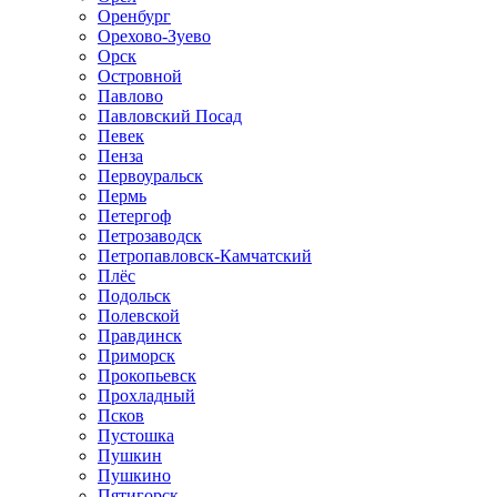
Оренбург
Орехово-Зуево
Орск
Островной
Павлово
Павловский Посад
Певек
Пенза
Первоуральск
Пермь
Петергоф
Петрозаводск
Петропавловск-Камчатский
Плёс
Подольск
Полевской
Правдинск
Приморск
Прокопьевск
Прохладный
Псков
Пустошка
Пушкин
Пушкино
Пятигорск