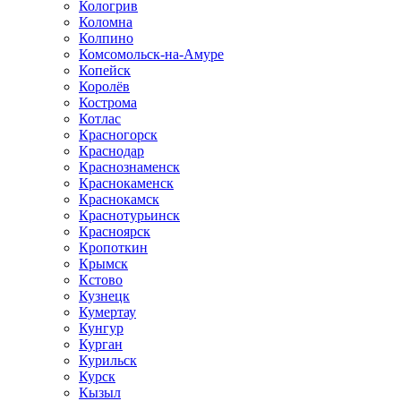
Кологрив
Коломна
Колпино
Комсомольск-на-Амуре
Копейск
Королёв
Кострома
Котлас
Красногорск
Краснодар
Краснознаменск
Краснокаменск
Краснокамск
Краснотурьинск
Красноярск
Кропоткин
Крымск
Кстово
Кузнецк
Кумертау
Кунгур
Курган
Курильск
Курск
Кызыл