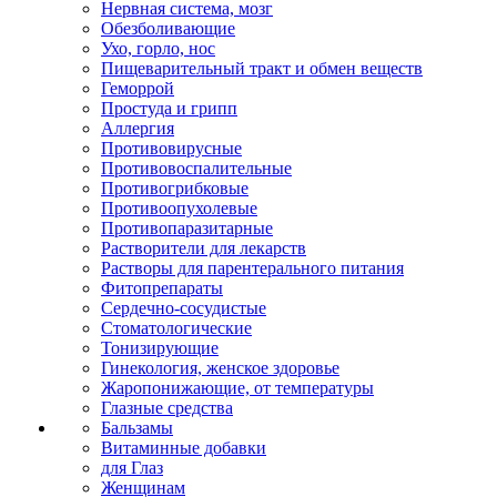
Нервная система, мозг
Обезболивающие
Ухо, горло, нос
Пищеварительный тракт и обмен веществ
Геморрой
Простуда и грипп
Аллергия
Противовирусные
Противовоспалительные
Противогрибковые
Противоопухолевые
Противопаразитарные
Растворители для лекарств
Растворы для парентерального питания
Фитопрепараты
Сердечно-сосудистые
Стоматологические
Тонизирующие
Гинекология, женское здоровье
Жаропонижающие, от температуры
Глазные средства
Бальзамы
Витаминные добавки
для Глаз
Женщинам