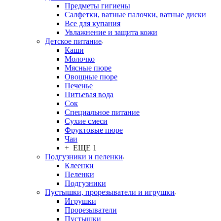
Предметы гигиены
Салфетки, ватные палочки, ватные диски
Все для купания
Увлажнение и защита кожи
Детское питание
Каши
Молочко
Мясные пюре
Овощные пюре
Печенье
Питьевая вода
Сок
Специальное питание
Сухие смеси
Фруктовые пюре
Чаи
+ ЕЩЕ 1
Подгузники и пеленки
Клеенки
Пеленки
Подгузники
Пустышки, прорезыватели и игрушки
Игрушки
Прорезыватели
Пустышки