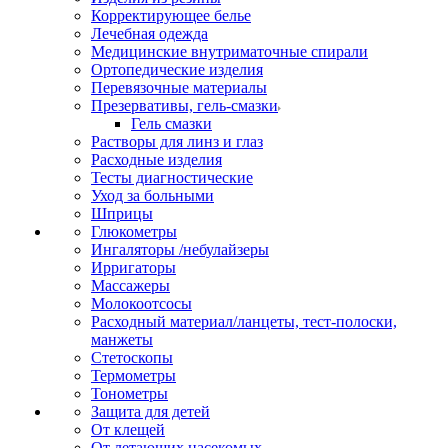
Корректирующее белье
Лечебная одежда
Медицинские внутриматочные спирали
Ортопедические изделия
Перевязочные материалы
Презервативы, гель-смазки
Гель смазки
Растворы для линз и глаз
Расходные изделия
Тесты диагностические
Уход за больными
Шприцы
Глюкометры
Ингаляторы /небулайзеры
Ирригаторы
Массажеры
Молокоотсосы
Расходный материал/ланцеты, тест-полоски,
манжеты
Стетоскопы
Термометры
Тонометры
Защита для детей
От клещей
От летающих насекомых