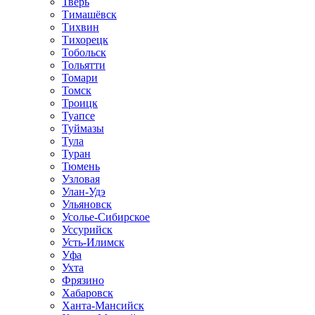
Тверь
Тимашёвск
Тихвин
Тихорецк
Тобольск
Тольятти
Томари
Томск
Троицк
Туапсе
Туймазы
Тула
Туран
Тюмень
Узловая
Улан-Удэ
Ульяновск
Усолье-Сибирское
Уссурийск
Усть-Илимск
Уфа
Ухта
Фрязино
Хабаровск
Ханта-Мансийск