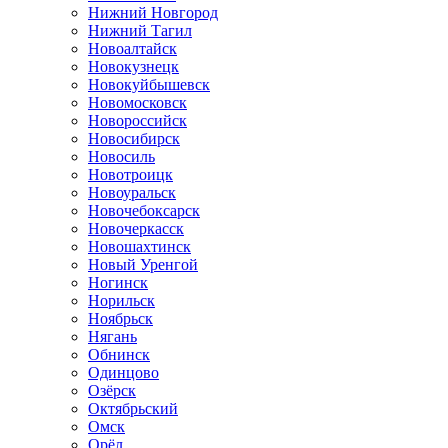
Нижний Новгород
Нижний Тагил
Новоалтайск
Новокузнецк
Новокуйбышевск
Новомосковск
Новороссийск
Новосибирск
Новосиль
Новотроицк
Новоуральск
Новочебоксарск
Новочеркасск
Новошахтинск
Новый Уренгой
Ногинск
Норильск
Ноябрьск
Нягань
Обнинск
Одинцово
Озёрск
Октябрьский
Омск
Орёл