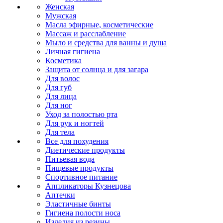
Женская
Мужская
Масла эфирные, косметические
Массаж и расслабление
Мыло и средства для ванны и душа
Личная гигиена
Косметика
Защита от солнца и для загара
Для волос
Для губ
Для лица
Для ног
Уход за полостью рта
Для рук и ногтей
Для тела
Все для похудения
Диетические продукты
Питьевая вода
Пищевые продукты
Спортивное питание
Аппликаторы Кузнецова
Аптечки
Эластичные бинты
Гигиена полости носа
Изделия из резины