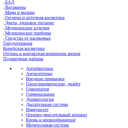
БАД
Витамины
Мама и малыш
Гигиена и аптечная косметика
Диета, здоровое питание
Медицинские изделия
Медицинские приборы
Средства от насекомых
Гирудотерапия
Корейская косметика
Оптика и контактная коррекция зрения
Подарочные наборы
Антибиотики
Антисептики
Вредные привычки
Гипогликемические, диабет
Гомеопатия
Гормональные
Дерматология
Дыхательная система
Иммунитет
Опорно-двигательный аппарат
Кровь и кровообращение
Мочеполовая система