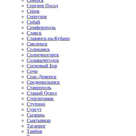
Северск
Сергиев Посад
Серов
Серпухов
Сибай
Симферополь
Славск
Славянск-на-Кубани
Смоленск
Соликамск
Солнечногорск
Сольвычегодск
Сосновый Бор
Сочи
Спас-Деменск
Среднеколымск
Ставрополь
Старый Оскол
Стерлитамак
Ступино
Сургут
Сызрань
Сыктывкар
Таганрог
Тамбов