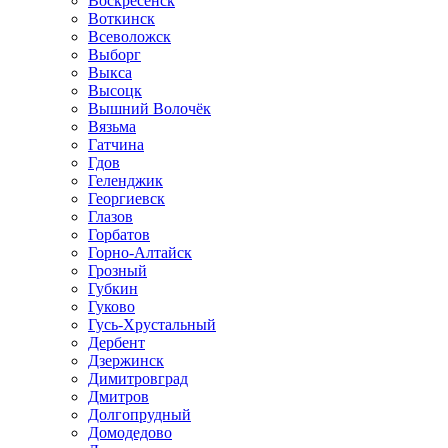
Воскресенск
Воткинск
Всеволожск
Выборг
Выкса
Высоцк
Вышний Волочёк
Вязьма
Гатчина
Гдов
Геленджик
Георгиевск
Глазов
Горбатов
Горно-Алтайск
Грозный
Губкин
Гуково
Гусь-Хрустальный
Дербент
Дзержинск
Димитровград
Дмитров
Долгопрудный
Домодедово