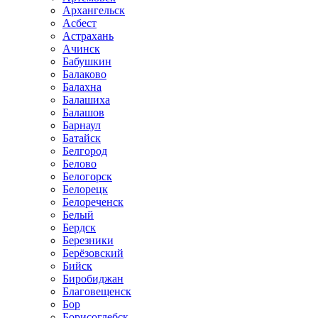
Архангельск
Асбест
Астрахань
Ачинск
Бабушкин
Балаково
Балахна
Балашиха
Балашов
Барнаул
Батайск
Белгород
Белово
Белогорск
Белорецк
Белореченск
Белый
Бердск
Березники
Берёзовский
Бийск
Биробиджан
Благовещенск
Бор
Борисоглебск