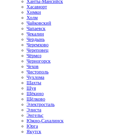
Ханты-Мансийск
Хасавюрт
Химки
Холм
Чайковский
Чапаевск
Чекалин
Чердынь
Черемхово
Череповец
Чёрмоз
Черногорск
Чехов
Чистополь
Чухлома
Шахты
Шуя
Щёкино
Щёлково
Электросталь
Элиста
Энгельс
Южно-Сахалинск
Юрга
Якутск