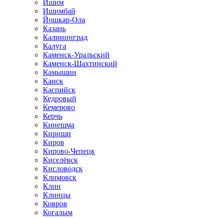
Ишим
Ишимбай
Йошкар-Ола
Казань
Калининград
Калуга
Каменск-Уральский
Каменск-Шахтинский
Камышин
Канск
Каспийск
Кедровый
Кемерово
Керчь
Кинешма
Кириши
Киров
Кирово-Чепецк
Киселёвск
Кисловодск
Климовск
Клин
Клинцы
Ковров
Когалым