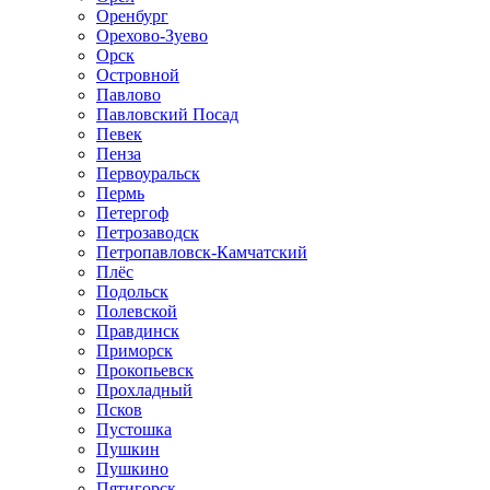
Оренбург
Орехово-Зуево
Орск
Островной
Павлово
Павловский Посад
Певек
Пенза
Первоуральск
Пермь
Петергоф
Петрозаводск
Петропавловск-Камчатский
Плёс
Подольск
Полевской
Правдинск
Приморск
Прокопьевск
Прохладный
Псков
Пустошка
Пушкин
Пушкино
Пятигорск