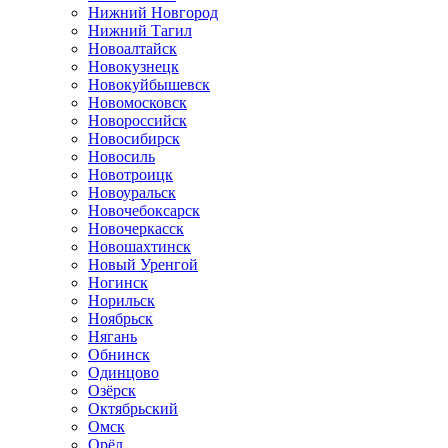
Нижний Новгород
Нижний Тагил
Новоалтайск
Новокузнецк
Новокуйбышевск
Новомосковск
Новороссийск
Новосибирск
Новосиль
Новотроицк
Новоуральск
Новочебоксарск
Новочеркасск
Новошахтинск
Новый Уренгой
Ногинск
Норильск
Ноябрьск
Нягань
Обнинск
Одинцово
Озёрск
Октябрьский
Омск
Орёл