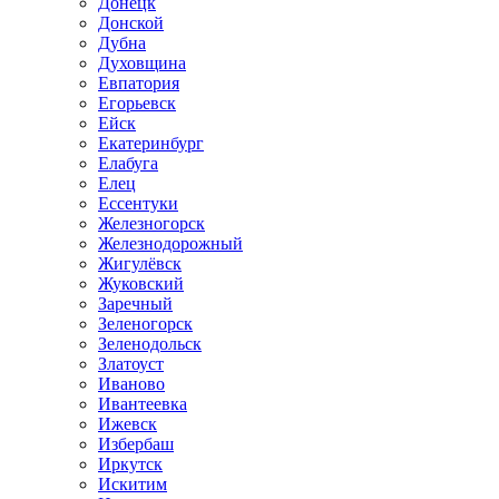
Донецк
Донской
Дубна
Духовщина
Евпатория
Егорьевск
Ейск
Екатеринбург
Елабуга
Елец
Ессентуки
Железногорск
Железнодорожный
Жигулёвск
Жуковский
Заречный
Зеленогорск
Зеленодольск
Златоуст
Иваново
Ивантеевка
Ижевск
Избербаш
Иркутск
Искитим