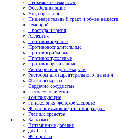
Нервная система, мозг
Обезболивающие
Ухо, горло, нос
Пищеварительный тракт и обмен веществ
Геморрой
Простуда и грипп
Аллергия
Противовирусные
Противовоспалительные
Противогрибковые
Противоопухолевые
Противопаразитарные
Растворители для лекарств
Растворы для парентерального питания
Фитопрепараты
Сердечно-сосудистые
Стоматологические
Тонизирующие
Гинекология, женское здоровье
Жаропонижающие, от температуры
Глазные средства
Бальзамы
Витаминные добавки
для Глаз
Женщинам