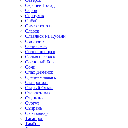
Северск
Сергиев Посад
Серов
Серпухов
Сибай
Симферополь
Славск
Славянск-на-Кубани
Смоленск
Соликамск
Солнечногорск
Сольвычегодск
Сосновый Бор
Сочи
Спас-Деменск
Среднеколымск
Ставрополь
Старый Оскол
Стерлитамак
Ступино
Сургут
Сызрань
Сыктывкар
Таганрог
Тамбов