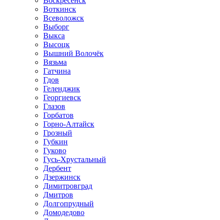
Воскресенск
Воткинск
Всеволожск
Выборг
Выкса
Высоцк
Вышний Волочёк
Вязьма
Гатчина
Гдов
Геленджик
Георгиевск
Глазов
Горбатов
Горно-Алтайск
Грозный
Губкин
Гуково
Гусь-Хрустальный
Дербент
Дзержинск
Димитровград
Дмитров
Долгопрудный
Домодедово