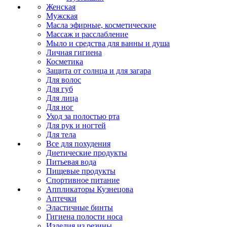
Женская
Мужская
Масла эфирные, косметические
Массаж и расслабление
Мыло и средства для ванны и душа
Личная гигиена
Косметика
Защита от солнца и для загара
Для волос
Для губ
Для лица
Для ног
Уход за полостью рта
Для рук и ногтей
Для тела
Все для похудения
Диетические продукты
Питьевая вода
Пищевые продукты
Спортивное питание
Аппликаторы Кузнецова
Аптечки
Эластичные бинты
Гигиена полости носа
Изделия из резины