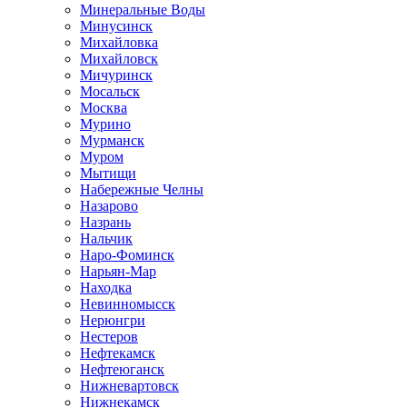
Минеральные Воды
Минусинск
Михайловка
Михайловск
Мичуринск
Мосальск
Москва
Мурино
Мурманск
Муром
Мытищи
Набережные Челны
Назарово
Назрань
Нальчик
Наро-Фоминск
Нарьян-Мар
Находка
Невинномысск
Нерюнгри
Нестеров
Нефтекамск
Нефтеюганск
Нижневартовск
Нижнекамск