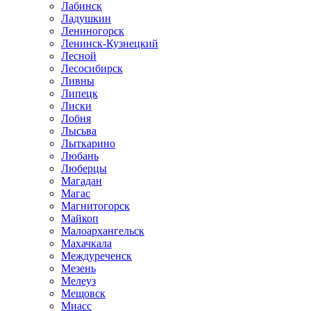
Лабинск
Ладушкин
Лениногорск
Ленинск-Кузнецкий
Лесной
Лесосибирск
Ливны
Липецк
Лиски
Лобня
Лысьва
Лыткарино
Любань
Люберцы
Магадан
Магас
Магнитогорск
Майкоп
Малоархангельск
Махачкала
Междуреченск
Мезень
Мелеуз
Мещовск
Миасс