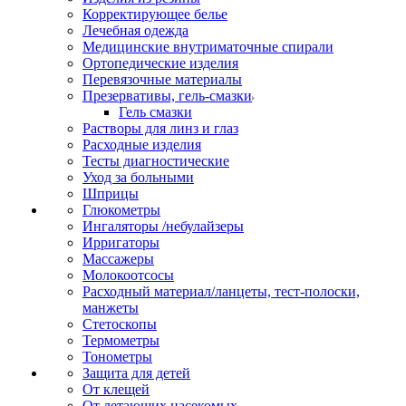
Корректирующее белье
Лечебная одежда
Медицинские внутриматочные спирали
Ортопедические изделия
Перевязочные материалы
Презервативы, гель-смазки
Гель смазки
Растворы для линз и глаз
Расходные изделия
Тесты диагностические
Уход за больными
Шприцы
Глюкометры
Ингаляторы /небулайзеры
Ирригаторы
Массажеры
Молокоотсосы
Расходный материал/ланцеты, тест-полоски,
манжеты
Стетоскопы
Термометры
Тонометры
Защита для детей
От клещей
От летающих насекомых