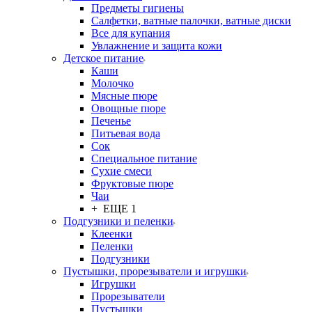
Предметы гигиены
Салфетки, ватные палочки, ватные диски
Все для купания
Увлажнение и защита кожи
Детское питание
Каши
Молочко
Мясные пюре
Овощные пюре
Печенье
Питьевая вода
Сок
Специальное питание
Сухие смеси
Фруктовые пюре
Чаи
+ ЕЩЕ 1
Подгузники и пеленки
Клеенки
Пеленки
Подгузники
Пустышки, прорезыватели и игрушки
Игрушки
Прорезыватели
Пустышки