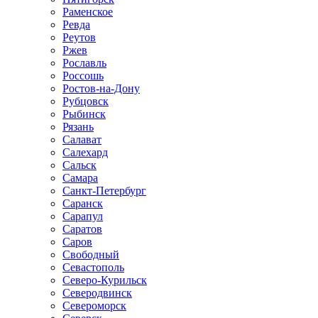
Раменское
Ревда
Реутов
Ржев
Рославль
Россошь
Ростов-на-Дону
Рубцовск
Рыбинск
Рязань
Салават
Салехард
Сальск
Самара
Санкт-Петербург
Саранск
Сарапул
Саратов
Саров
Свободный
Севастополь
Северо-Курильск
Северодвинск
Североморск