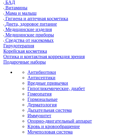
БАД
Витамины
Мама и малыш
Гигиена и аптечная косметика
Диета, здоровое питание
Медицинские изделия
Медицинские приборы
Средства от насекомых
Гирудотерапия
Корейская косметика
Оптика и контактная коррекция зрения
Подарочные наборы
Антибиотики
Антисептики
Вредные привычки
Гипогликемические, диабет
Гомеопатия
Гормональные
Дерматология
Дыхательная система
Иммунитет
Опорно-двигательный аппарат
Кровь и кровообращение
Мочеполовая система