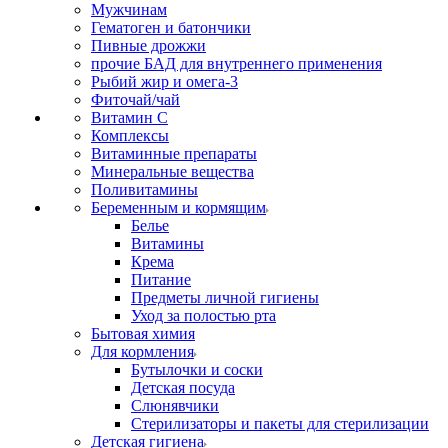
Мужчинам
Гематоген и батончики
Пивные дрожжи
прочие БАД для внутреннего применения
Рыбий жир и омега-3
Фиточай/чай
Витамин С
Комплексы
Витаминные препараты
Минеральные вещества
Поливитамины
Беременным и кормящим
Белье
Витамины
Крема
Питание
Предметы личной гигиены
Уход за полостью рта
Бытовая химия
Для кормления
Бутылочки и соски
Детская посуда
Слюнявчики
Стерилизаторы и пакеты для стерилизации
Детская гигиена