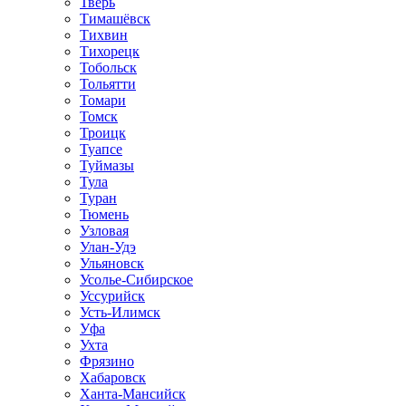
Тверь
Тимашёвск
Тихвин
Тихорецк
Тобольск
Тольятти
Томари
Томск
Троицк
Туапсе
Туймазы
Тула
Туран
Тюмень
Узловая
Улан-Удэ
Ульяновск
Усолье-Сибирское
Уссурийск
Усть-Илимск
Уфа
Ухта
Фрязино
Хабаровск
Ханта-Мансийск