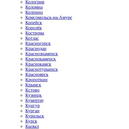
Кологрив
Коломна
Колпино
Комсомольск-на-Амуре
Копейск
Королёв
Кострома
Котлас
Красногорск
Краснодар
Краснознаменск
Краснокаменск
Краснокамск
Краснотурьинск
Красноярск
Кропоткин
Крымск
Кстово
Кузнецк
Кумертау
Кунгур
Курган
Курильск
Курск
Кызыл