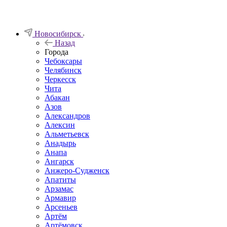
Новосибирск
Назад
Города
Чебоксары
Челябинск
Черкесск
Чита
Абакан
Азов
Александров
Алексин
Альметьевск
Анадырь
Анапа
Ангарск
Анжеро-Судженск
Апатиты
Арзамас
Армавир
Арсеньев
Артём
Артёмовск