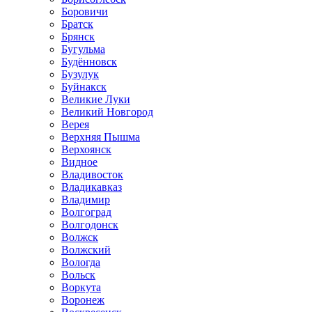
Боровичи
Братск
Брянск
Бугульма
Будённовск
Бузулук
Буйнакск
Великие Луки
Великий Новгород
Верея
Верхняя Пышма
Верхоянск
Видное
Владивосток
Владикавказ
Владимир
Волгоград
Волгодонск
Волжск
Волжский
Вологда
Вольск
Воркута
Воронеж