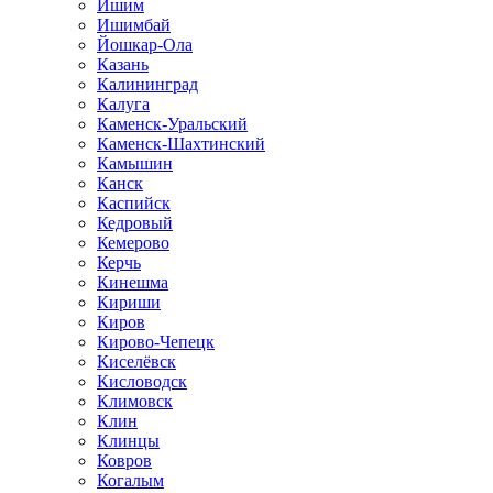
Ишим
Ишимбай
Йошкар-Ола
Казань
Калининград
Калуга
Каменск-Уральский
Каменск-Шахтинский
Камышин
Канск
Каспийск
Кедровый
Кемерово
Керчь
Кинешма
Кириши
Киров
Кирово-Чепецк
Киселёвск
Кисловодск
Климовск
Клин
Клинцы
Ковров
Когалым