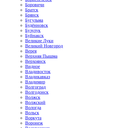
Боровичи
Братск
Брянск
Бугульма
Будённовск
Бузулук
Буйнакск
Великие Луки
Великий Новгород
Верея
Верхняя Пышма
Верхоянск
Видное
Владивосток
Владикавказ
Владимир
Волгоград
Волгодонск
Волжск
Волжский
Вологда
Вольск
Воркута
Воронеж