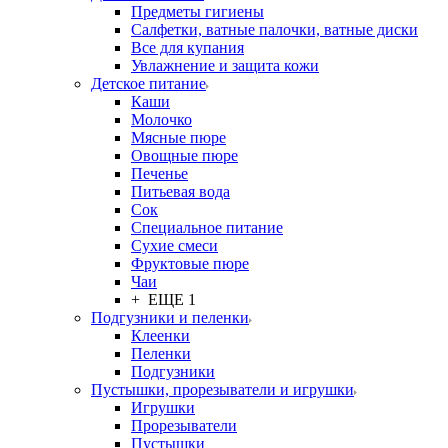
Предметы гигиены
Салфетки, ватные палочки, ватные диски
Все для купания
Увлажнение и защита кожи
Детское питание
Каши
Молочко
Мясные пюре
Овощные пюре
Печенье
Питьевая вода
Сок
Специальное питание
Сухие смеси
Фруктовые пюре
Чаи
+ ЕЩЕ 1
Подгузники и пеленки
Клеенки
Пеленки
Подгузники
Пустышки, прорезыватели и игрушки
Игрушки
Прорезыватели
Пустышки