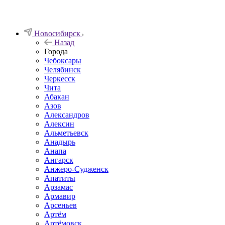
Новосибирск
Назад
Города
Чебоксары
Челябинск
Черкесск
Чита
Абакан
Азов
Александров
Алексин
Альметьевск
Анадырь
Анапа
Ангарск
Анжеро-Судженск
Апатиты
Арзамас
Армавир
Арсеньев
Артём
Артёмовск