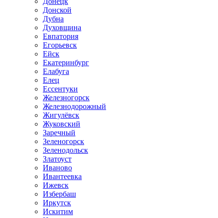
Донецк
Донской
Дубна
Духовщина
Евпатория
Егорьевск
Ейск
Екатеринбург
Елабуга
Елец
Ессентуки
Железногорск
Железнодорожный
Жигулёвск
Жуковский
Заречный
Зеленогорск
Зеленодольск
Златоуст
Иваново
Ивантеевка
Ижевск
Избербаш
Иркутск
Искитим