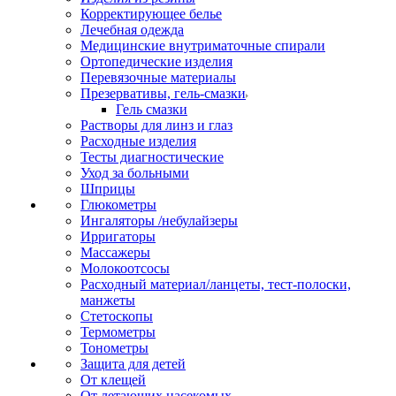
Корректирующее белье
Лечебная одежда
Медицинские внутриматочные спирали
Ортопедические изделия
Перевязочные материалы
Презервативы, гель-смазки
Гель смазки
Растворы для линз и глаз
Расходные изделия
Тесты диагностические
Уход за больными
Шприцы
Глюкометры
Ингаляторы /небулайзеры
Ирригаторы
Массажеры
Молокоотсосы
Расходный материал/ланцеты, тест-полоски,
манжеты
Стетоскопы
Термометры
Тонометры
Защита для детей
От клещей
От летающих насекомых