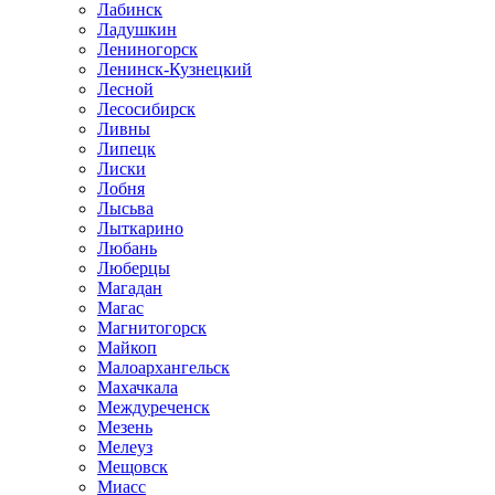
Лабинск
Ладушкин
Лениногорск
Ленинск-Кузнецкий
Лесной
Лесосибирск
Ливны
Липецк
Лиски
Лобня
Лысьва
Лыткарино
Любань
Люберцы
Магадан
Магас
Магнитогорск
Майкоп
Малоархангельск
Махачкала
Междуреченск
Мезень
Мелеуз
Мещовск
Миасс