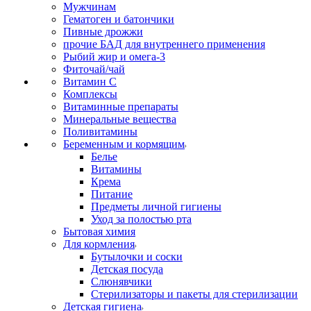
Мужчинам
Гематоген и батончики
Пивные дрожжи
прочие БАД для внутреннего применения
Рыбий жир и омега-3
Фиточай/чай
Витамин С
Комплексы
Витаминные препараты
Минеральные вещества
Поливитамины
Беременным и кормящим
Белье
Витамины
Крема
Питание
Предметы личной гигиены
Уход за полостью рта
Бытовая химия
Для кормления
Бутылочки и соски
Детская посуда
Слюнявчики
Стерилизаторы и пакеты для стерилизации
Детская гигиена