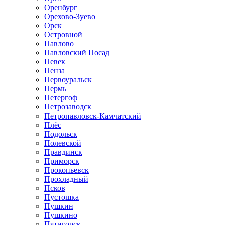
Оренбург
Орехово-Зуево
Орск
Островной
Павлово
Павловский Посад
Певек
Пенза
Первоуральск
Пермь
Петергоф
Петрозаводск
Петропавловск-Камчатский
Плёс
Подольск
Полевской
Правдинск
Приморск
Прокопьевск
Прохладный
Псков
Пустошка
Пушкин
Пушкино
Пятигорск