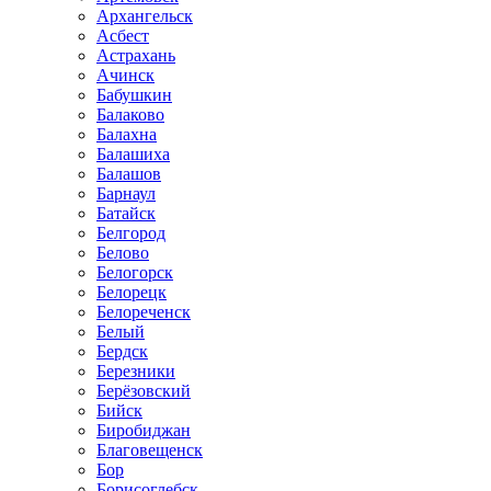
Архангельск
Асбест
Астрахань
Ачинск
Бабушкин
Балаково
Балахна
Балашиха
Балашов
Барнаул
Батайск
Белгород
Белово
Белогорск
Белорецк
Белореченск
Белый
Бердск
Березники
Берёзовский
Бийск
Биробиджан
Благовещенск
Бор
Борисоглебск