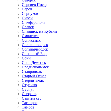
Северск
Сергиев Посад
Серов
Серпухов
Сибай
Симферополь
Славск
Славянск-на-Кубани
Смоленск
Соликамск
Солнечногорск
Сольвычегодск
Сосновый Бор
Сочи
Спас-Деменск
Среднеколымск
Ставрополь
Старый Оскол
Стерлитамак
Ступино
Сургут
Сызрань
Сыктывкар
Таганрог
Тамбов