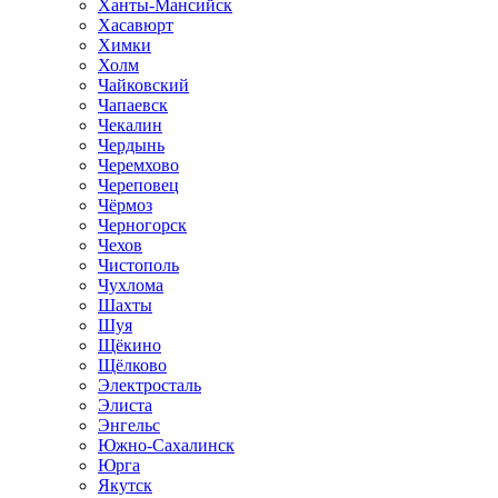
Ханты-Мансийск
Хасавюрт
Химки
Холм
Чайковский
Чапаевск
Чекалин
Чердынь
Черемхово
Череповец
Чёрмоз
Черногорск
Чехов
Чистополь
Чухлома
Шахты
Шуя
Щёкино
Щёлково
Электросталь
Элиста
Энгельс
Южно-Сахалинск
Юрга
Якутск