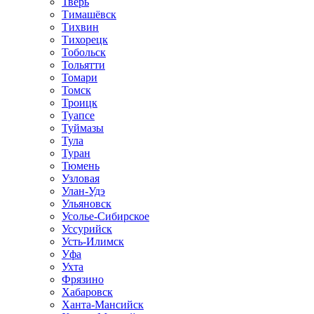
Тверь
Тимашёвск
Тихвин
Тихорецк
Тобольск
Тольятти
Томари
Томск
Троицк
Туапсе
Туймазы
Тула
Туран
Тюмень
Узловая
Улан-Удэ
Ульяновск
Усолье-Сибирское
Уссурийск
Усть-Илимск
Уфа
Ухта
Фрязино
Хабаровск
Ханта-Мансийск