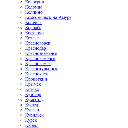
Кологрив
Коломна
Колпино
Комсомольск-на-Амуре
Копейск
Королёв
Кострома
Котлас
Красногорск
Краснодар
Краснознаменск
Краснокаменск
Краснокамск
Краснотурьинск
Красноярск
Кропоткин
Крымск
Кстово
Кузнецк
Кумертау
Кунгур
Курган
Курильск
Курск
Кызыл