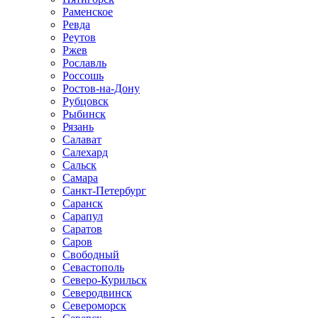
Раменское
Ревда
Реутов
Ржев
Рославль
Россошь
Ростов-на-Дону
Рубцовск
Рыбинск
Рязань
Салават
Салехард
Сальск
Самара
Санкт-Петербург
Саранск
Сарапул
Саратов
Саров
Свободный
Севастополь
Северо-Курильск
Северодвинск
Североморск