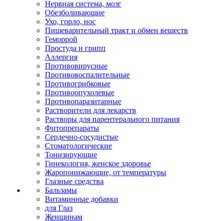
Нервная система, мозг
Обезболивающие
Ухо, горло, нос
Пищеварительный тракт и обмен веществ
Геморрой
Простуда и грипп
Аллергия
Противовирусные
Противовоспалительные
Противогрибковые
Противоопухолевые
Противопаразитарные
Растворители для лекарств
Растворы для парентерального питания
Фитопрепараты
Сердечно-сосудистые
Стоматологические
Тонизирующие
Гинекология, женское здоровье
Жаропонижающие, от температуры
Глазные средства
Бальзамы
Витаминные добавки
для Глаз
Женщинам