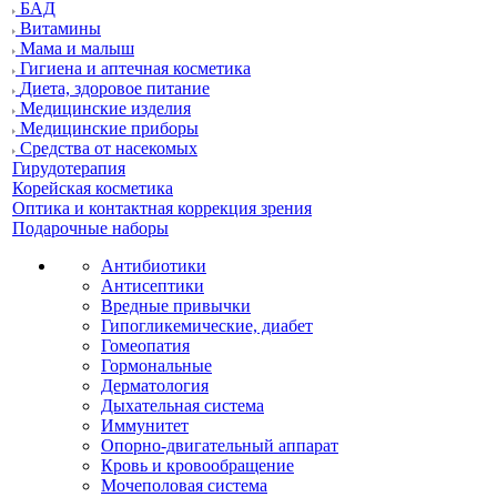
БАД
Витамины
Мама и малыш
Гигиена и аптечная косметика
Диета, здоровое питание
Медицинские изделия
Медицинские приборы
Средства от насекомых
Гирудотерапия
Корейская косметика
Оптика и контактная коррекция зрения
Подарочные наборы
Антибиотики
Антисептики
Вредные привычки
Гипогликемические, диабет
Гомеопатия
Гормональные
Дерматология
Дыхательная система
Иммунитет
Опорно-двигательный аппарат
Кровь и кровообращение
Мочеполовая система