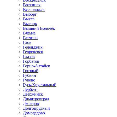
Воскресенск
Воткинск
Всеволожск
Выборг
Выкса
Высоцк
Вышний Волочёк
Вязьма
Гатчина
Гдов
Геленджик
Георгиевск
Глазов
Горбатов
Горно-Алтайск
Грозный
Губкин
Гуково
Гусь-Хрустальный
Дербент
Дзержинск
Димитровград
Дмитров
Долгопрудный
Домодедово