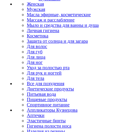
Женская
Мужская
Масла эфирные, косметические
Массаж и расслабление
Мыло и средства для ванны и душа
Личная гигиена
Косметика
Защита от солнца и для загара
Для волос
Для губ
Для лица
Для ног
Уход за полостью рта
Для рук и ногтей
Для тела
Все для похудения
Диетические продукты
Питьевая вода
Пищевые продукты
Спортивное питание
Аппликаторы Кузнецова
Аптечки
Эластичные бинты
Гигиена полости носа
Изделия из резины