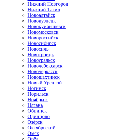
Нижний Новгород
Нижний Тагил
Новоалтайск
Новокузнецк
Новокуйбышевск
Новомосковск
Новороссийск
Новосибирск
Новосиль
Новотроицк
Новоуральск
Новочебоксарск
Новочеркасск
Новошахтинск
Новый Уренгой
Ногинск
Норильск
Ноябрьск
Нягань
Обнинск
Одинцово
Озёрск
Октябрьский
Омск
Орёл