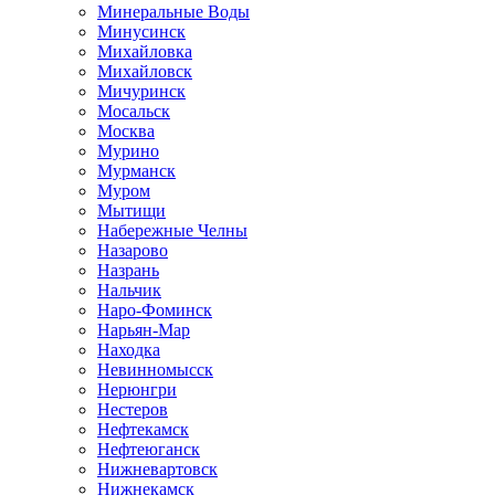
Минеральные Воды
Минусинск
Михайловка
Михайловск
Мичуринск
Мосальск
Москва
Мурино
Мурманск
Муром
Мытищи
Набережные Челны
Назарово
Назрань
Нальчик
Наро-Фоминск
Нарьян-Мар
Находка
Невинномысск
Нерюнгри
Нестеров
Нефтекамск
Нефтеюганск
Нижневартовск
Нижнекамск