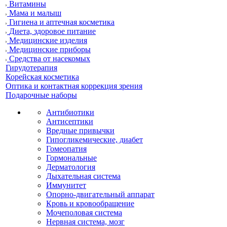
Витамины
Мама и малыш
Гигиена и аптечная косметика
Диета, здоровое питание
Медицинские изделия
Медицинские приборы
Средства от насекомых
Гирудотерапия
Корейская косметика
Оптика и контактная коррекция зрения
Подарочные наборы
Антибиотики
Антисептики
Вредные привычки
Гипогликемические, диабет
Гомеопатия
Гормональные
Дерматология
Дыхательная система
Иммунитет
Опорно-двигательный аппарат
Кровь и кровообращение
Мочеполовая система
Нервная система, мозг