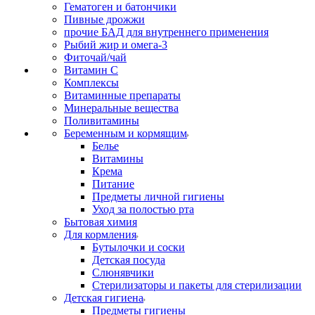
Гематоген и батончики
Пивные дрожжи
прочие БАД для внутреннего применения
Рыбий жир и омега-3
Фиточай/чай
Витамин С
Комплексы
Витаминные препараты
Минеральные вещества
Поливитамины
Беременным и кормящим
Белье
Витамины
Крема
Питание
Предметы личной гигиены
Уход за полостью рта
Бытовая химия
Для кормления
Бутылочки и соски
Детская посуда
Слюнявчики
Стерилизаторы и пакеты для стерилизации
Детская гигиена
Предметы гигиены