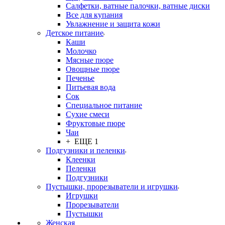
Салфетки, ватные палочки, ватные диски
Все для купания
Увлажнение и защита кожи
Детское питание
Каши
Молочко
Мясные пюре
Овощные пюре
Печенье
Питьевая вода
Сок
Специальное питание
Сухие смеси
Фруктовые пюре
Чаи
+ ЕЩЕ 1
Подгузники и пеленки
Клеенки
Пеленки
Подгузники
Пустышки, прорезыватели и игрушки
Игрушки
Прорезыватели
Пустышки
Женская