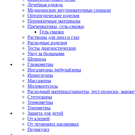
Лечебная одежда
Медицинские внутриматочные спирали
Ортопедические изделия
Перевязочные материалы
Презервативы, гель-смазки
Гель смазки
Растворы для линз и глаз
Расходные изделия
Тесты диагностические
Уход за больными
Шприцы
Глюкометры
Ингаляторы /небулайзеры
Ирригаторы
Массажеры
Молокоотсосы
Расходный материал/ланцеты, тест-полоски, манже
Стетоскопы
Термометры
Тонометры
Защита для детей
От клещей
От летающих насекомых
Педикулез