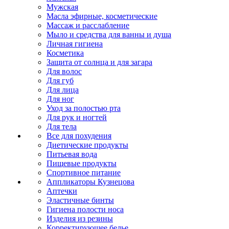
Мужская
Масла эфирные, косметические
Массаж и расслабление
Мыло и средства для ванны и душа
Личная гигиена
Косметика
Защита от солнца и для загара
Для волос
Для губ
Для лица
Для ног
Уход за полостью рта
Для рук и ногтей
Для тела
Все для похудения
Диетические продукты
Питьевая вода
Пищевые продукты
Спортивное питание
Аппликаторы Кузнецова
Аптечки
Эластичные бинты
Гигиена полости носа
Изделия из резины
Корректирующее белье