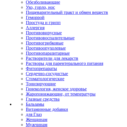
Обезболивающие
Ухо, горло, нос
Пищеварительный тракт и обмен веществ
Геморрой
Простуда и грипп
Аллергия
Противовирусные
Противовоспалительные
Противогрибковые
Противоопухолевые
Противопаразитарные
Растворители для лекарств
Растворы для парентерального питания
Фитопрепараты
Сердечно-сосудистые
Стоматологические
Тонизирующие
Гинекология, женское здоровье
Жаропонижающие, от температуры
Глазные средства
Бальзамы
Витаминные добавки
для Глаз
Женщинам
Мужчинам