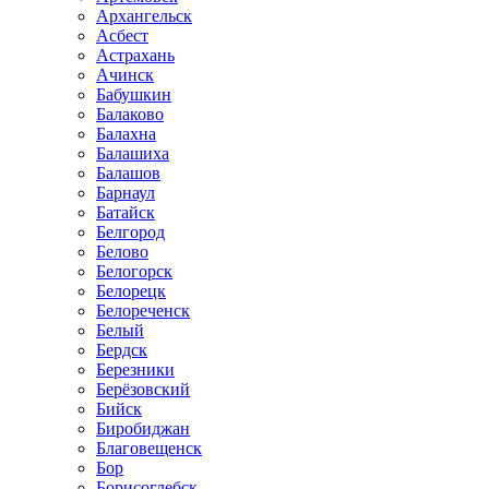
Архангельск
Асбест
Астрахань
Ачинск
Бабушкин
Балаково
Балахна
Балашиха
Балашов
Барнаул
Батайск
Белгород
Белово
Белогорск
Белорецк
Белореченск
Белый
Бердск
Березники
Берёзовский
Бийск
Биробиджан
Благовещенск
Бор
Борисоглебск