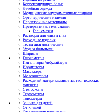
Корректирующее белье
Лечебная одежда
Медицинские внутриматочные спирали
Ортопедические изделия
Перевязочные материалы
Презервативы, гель-смазки
Гель смазки
Растворы для линз и глаз
Расходные изделия
Тесты диагностические
Уход за больными
Шприцы
Глюкометры
Ингаляторы /небулайзеры
Ирригаторы
Массажеры
Молокоотсосы
Расходный материал/ланцеты, тест-полоски,
манжеты
Стетоскопы
Термометры
Тонометры
Защита для детей
От клещей
От летающих насекомых