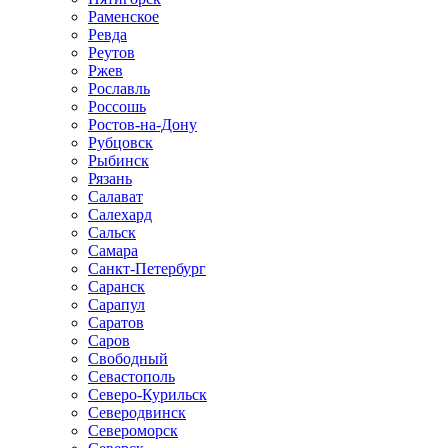
Раменское
Ревда
Реутов
Ржев
Рославль
Россошь
Ростов-на-Дону
Рубцовск
Рыбинск
Рязань
Салават
Салехард
Сальск
Самара
Санкт-Петербург
Саранск
Сарапул
Саратов
Саров
Свободный
Севастополь
Северо-Курильск
Северодвинск
Североморск