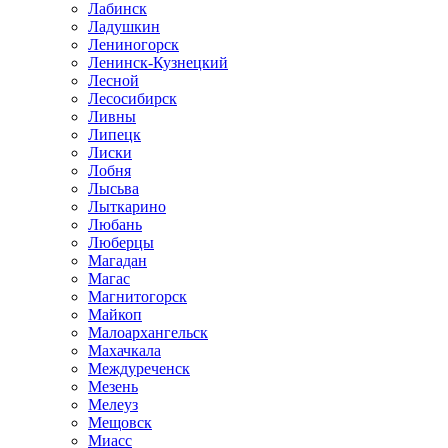
Лабинск
Ладушкин
Лениногорск
Ленинск-Кузнецкий
Лесной
Лесосибирск
Ливны
Липецк
Лиски
Лобня
Лысьва
Лыткарино
Любань
Люберцы
Магадан
Магас
Магнитогорск
Майкоп
Малоархангельск
Махачкала
Междуреченск
Мезень
Мелеуз
Мещовск
Миасс