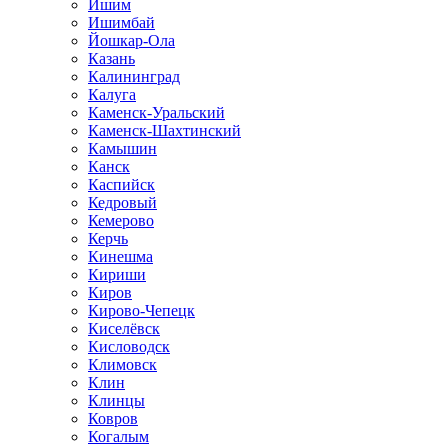
Ишим
Ишимбай
Йошкар-Ола
Казань
Калининград
Калуга
Каменск-Уральский
Каменск-Шахтинский
Камышин
Канск
Каспийск
Кедровый
Кемерово
Керчь
Кинешма
Кириши
Киров
Кирово-Чепецк
Киселёвск
Кисловодск
Климовск
Клин
Клинцы
Ковров
Когалым