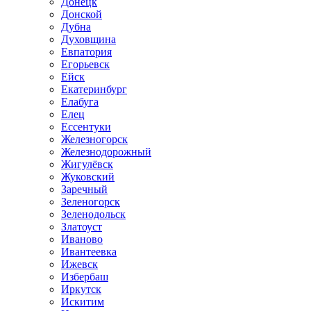
Донецк
Донской
Дубна
Духовщина
Евпатория
Егорьевск
Ейск
Екатеринбург
Елабуга
Елец
Ессентуки
Железногорск
Железнодорожный
Жигулёвск
Жуковский
Заречный
Зеленогорск
Зеленодольск
Златоуст
Иваново
Ивантеевка
Ижевск
Избербаш
Иркутск
Искитим