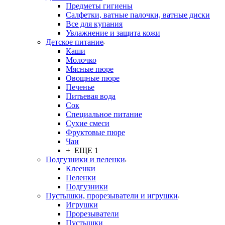
Предметы гигиены
Салфетки, ватные палочки, ватные диски
Все для купания
Увлажнение и защита кожи
Детское питание
Каши
Молочко
Мясные пюре
Овощные пюре
Печенье
Питьевая вода
Сок
Специальное питание
Сухие смеси
Фруктовые пюре
Чаи
+ ЕЩЕ 1
Подгузники и пеленки
Клеенки
Пеленки
Подгузники
Пустышки, прорезыватели и игрушки
Игрушки
Прорезыватели
Пустышки