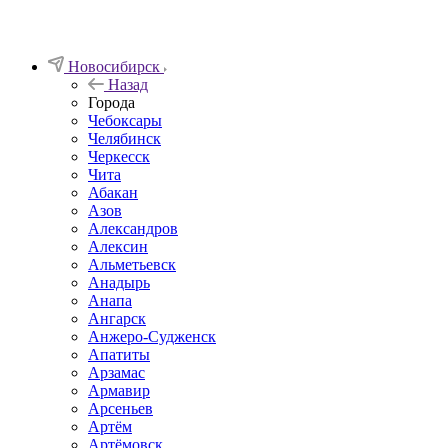
Новосибирск
Назад
Города
Чебоксары
Челябинск
Черкесск
Чита
Абакан
Азов
Александров
Алексин
Альметьевск
Анадырь
Анапа
Ангарск
Анжеро-Судженск
Апатиты
Арзамас
Армавир
Арсеньев
Артём
Артёмовск