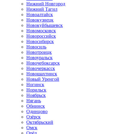
Нижний Новгород
Нижний Тагил
Новоалтайск
Новокузнецк
Новокуйбышевск
Новомосковск
Новороссийск
Новосибирск
Новосиль
Новотроицк
Новоуральск
Новочебоксарск
Новочеркасск
Новошахтинск
Новый Уренгой
Ногинск
Норильск
Ноябрьск
Нягань
Обнинск
Одинцово
Озёрск
Октябрьский
Омск
Орёл