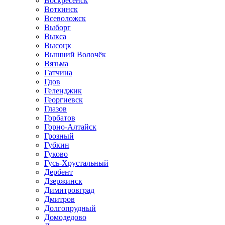
Воскресенск
Воткинск
Всеволожск
Выборг
Выкса
Высоцк
Вышний Волочёк
Вязьма
Гатчина
Гдов
Геленджик
Георгиевск
Глазов
Горбатов
Горно-Алтайск
Грозный
Губкин
Гуково
Гусь-Хрустальный
Дербент
Дзержинск
Димитровград
Дмитров
Долгопрудный
Домодедово