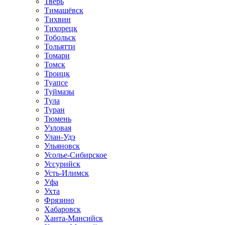
Тверь
Тимашёвск
Тихвин
Тихорецк
Тобольск
Тольятти
Томари
Томск
Троицк
Туапсе
Туймазы
Тула
Туран
Тюмень
Узловая
Улан-Удэ
Ульяновск
Усолье-Сибирское
Уссурийск
Усть-Илимск
Уфа
Ухта
Фрязино
Хабаровск
Ханта-Мансийск