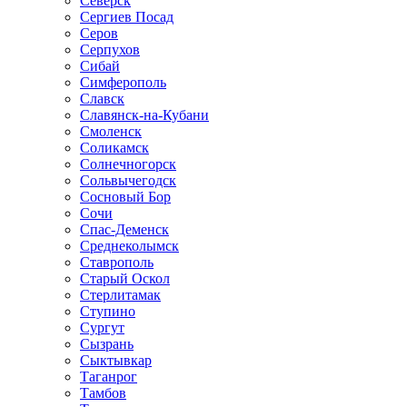
Северск
Сергиев Посад
Серов
Серпухов
Сибай
Симферополь
Славск
Славянск-на-Кубани
Смоленск
Соликамск
Солнечногорск
Сольвычегодск
Сосновый Бор
Сочи
Спас-Деменск
Среднеколымск
Ставрополь
Старый Оскол
Стерлитамак
Ступино
Сургут
Сызрань
Сыктывкар
Таганрог
Тамбов