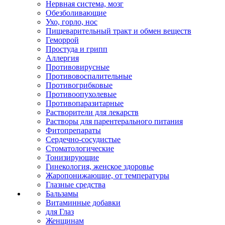
Нервная система, мозг
Обезболивающие
Ухо, горло, нос
Пищеварительный тракт и обмен веществ
Геморрой
Простуда и грипп
Аллергия
Противовирусные
Противовоспалительные
Противогрибковые
Противоопухолевые
Противопаразитарные
Растворители для лекарств
Растворы для парентерального питания
Фитопрепараты
Сердечно-сосудистые
Стоматологические
Тонизирующие
Гинекология, женское здоровье
Жаропонижающие, от температуры
Глазные средства
Бальзамы
Витаминные добавки
для Глаз
Женщинам