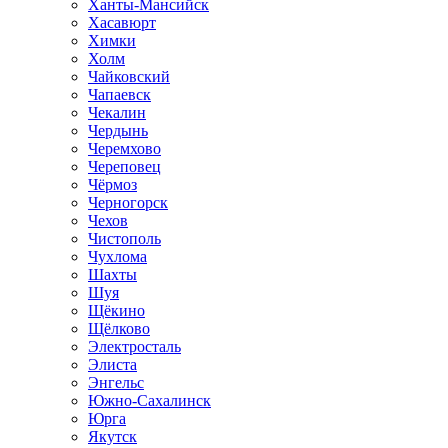
Ханты-Мансийск
Хасавюрт
Химки
Холм
Чайковский
Чапаевск
Чекалин
Чердынь
Черемхово
Череповец
Чёрмоз
Черногорск
Чехов
Чистополь
Чухлома
Шахты
Шуя
Щёкино
Щёлково
Электросталь
Элиста
Энгельс
Южно-Сахалинск
Юрга
Якутск