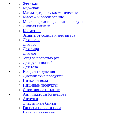
Женская
Мужская
Масла эфирные, косметические
Массаж и расслабление
Мыло и средства для ванны и душа
Личная гигиена
Косметика
Защита от солнца и для загара
Для волос
Для губ
Для лица
Для ног
Уход за полостью рта
Для рук и ногтей
Для тела
Все для похудения
Диетические продукты
Питьевая вода
Пищевые продукты
Спортивное питание
Аппликаторы Кузнецова
Аптечки
Эластичные бинты
Гигиена полости носа
Изделия из резины