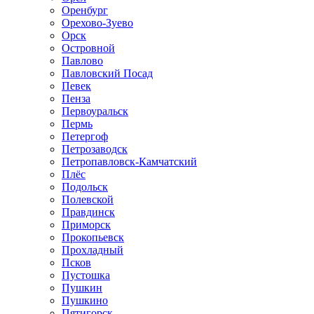
Оренбург
Орехово-Зуево
Орск
Островной
Павлово
Павловский Посад
Певек
Пенза
Первоуральск
Пермь
Петергоф
Петрозаводск
Петропавловск-Камчатский
Плёс
Подольск
Полевской
Правдинск
Приморск
Прокопьевск
Прохладный
Псков
Пустошка
Пушкин
Пушкино
Пятигорск