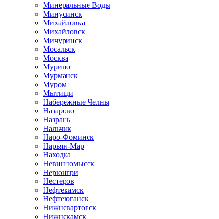
Минеральные Воды
Минусинск
Михайловка
Михайловск
Мичуринск
Мосальск
Москва
Мурино
Мурманск
Муром
Мытищи
Набережные Челны
Назарово
Назрань
Нальчик
Наро-Фоминск
Нарьян-Мар
Находка
Невинномысск
Нерюнгри
Нестеров
Нефтекамск
Нефтеюганск
Нижневартовск
Нижнекамск