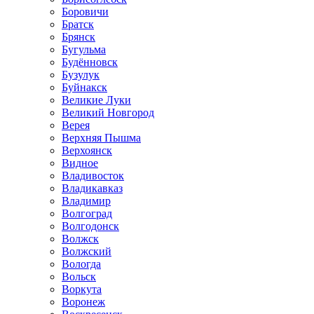
Боровичи
Братск
Брянск
Бугульма
Будённовск
Бузулук
Буйнакск
Великие Луки
Великий Новгород
Верея
Верхняя Пышма
Верхоянск
Видное
Владивосток
Владикавказ
Владимир
Волгоград
Волгодонск
Волжск
Волжский
Вологда
Вольск
Воркута
Воронеж