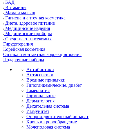
БАД
Витамины
Мама и малыш
Гигиена и аптечная косметика
Диета, здоровое питание
Медицинские изделия
Медицинские приборы
Средства от насекомых
Гирудотерапия
Корейская косметика
Оптика и контактная коррекция зрения
Подарочные наборы
Антибиотики
Антисептики
Вредные привычки
Гипогликемические, диабет
Гомеопатия
Гормональные
Дерматология
Дыхательная система
Иммунитет
Опорно-двигательный аппарат
Кровь и кровообращение
Мочеполовая система