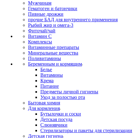
Мужчинам
Гематоген и батончики
Пивные дрожжи
прочие БАД для внутреннего применения
Рыбий жир и омега-3
Фиточай/чай
Витамин С
Комплексы
Витаминные препараты
Минеральные вещества
Поливитамины
Беременным и кормящим
Белье
Витамины
Крема
Питание
Предметы личной гигиены
Уход за полостью рта
Бытовая химия
Для кормления
Бутылочки и соски
Детская посуда
Слюнявчики
Стерилизаторы и пакеты для стерилизации
Детская гигиена