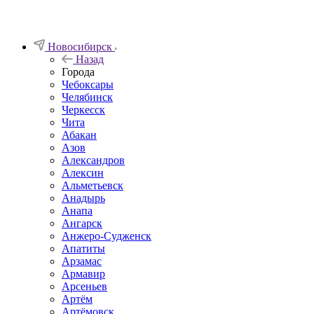
Новосибирск
Назад
Города
Чебоксары
Челябинск
Черкесск
Чита
Абакан
Азов
Александров
Алексин
Альметьевск
Анадырь
Анапа
Ангарск
Анжеро-Судженск
Апатиты
Арзамас
Армавир
Арсеньев
Артём
Артёмовск