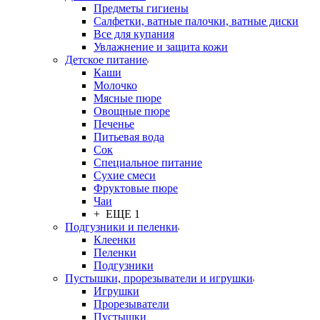
Предметы гигиены
Салфетки, ватные палочки, ватные диски
Все для купания
Увлажнение и защита кожи
Детское питание
Каши
Молочко
Мясные пюре
Овощные пюре
Печенье
Питьевая вода
Сок
Специальное питание
Сухие смеси
Фруктовые пюре
Чаи
+ ЕЩЕ 1
Подгузники и пеленки
Клеенки
Пеленки
Подгузники
Пустышки, прорезыватели и игрушки
Игрушки
Прорезыватели
Пустышки