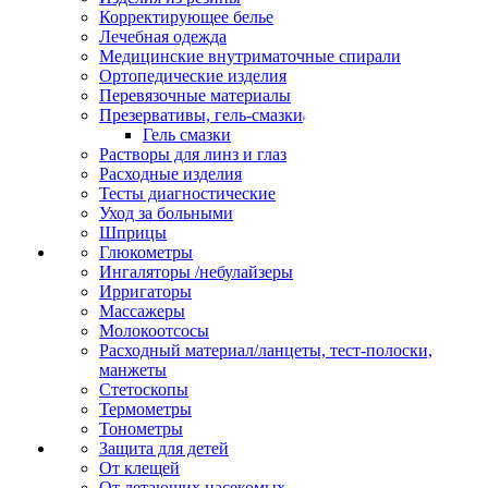
Корректирующее белье
Лечебная одежда
Медицинские внутриматочные спирали
Ортопедические изделия
Перевязочные материалы
Презервативы, гель-смазки
Гель смазки
Растворы для линз и глаз
Расходные изделия
Тесты диагностические
Уход за больными
Шприцы
Глюкометры
Ингаляторы /небулайзеры
Ирригаторы
Массажеры
Молокоотсосы
Расходный материал/ланцеты, тест-полоски,
манжеты
Стетоскопы
Термометры
Тонометры
Защита для детей
От клещей
От летающих насекомых