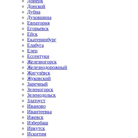
Донецк
Донской
Дубна
Духовщина
Евпатория
Егорьевск
Ейск
Екатеринбург
Елабуга
Елец
Ессентуки
Железногорск
Железнодорожный
Жигулёвск
Жуковский
Заречный
Зеленогорск
Зеленодольск
Златоуст
Иваново
Ивантеевка
Ижевск
Избербаш
Иркутск
Искитим