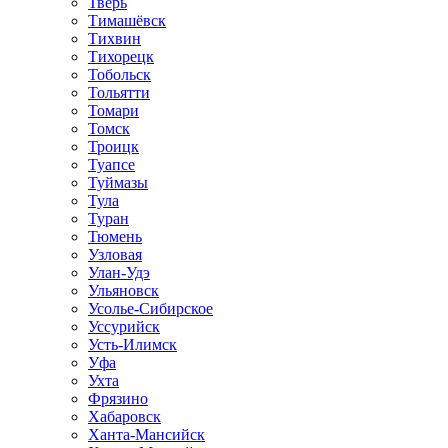
Тверь
Тимашёвск
Тихвин
Тихорецк
Тобольск
Тольятти
Томари
Томск
Троицк
Туапсе
Туймазы
Тула
Туран
Тюмень
Узловая
Улан-Удэ
Ульяновск
Усолье-Сибирское
Уссурийск
Усть-Илимск
Уфа
Ухта
Фрязино
Хабаровск
Ханта-Мансийск