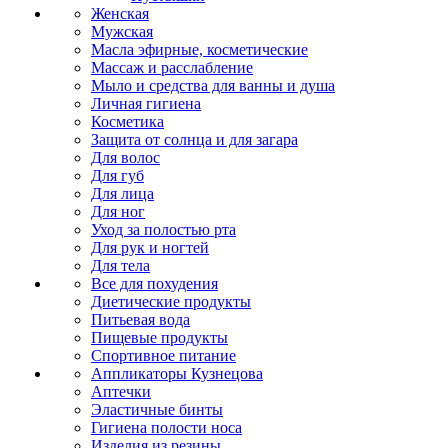
Женская
Мужская
Масла эфирные, косметические
Массаж и расслабление
Мыло и средства для ванны и душа
Личная гигиена
Косметика
Защита от солнца и для загара
Для волос
Для губ
Для лица
Для ног
Уход за полостью рта
Для рук и ногтей
Для тела
Все для похудения
Диетические продукты
Питьевая вода
Пищевые продукты
Спортивное питание
Аппликаторы Кузнецова
Аптечки
Эластичные бинты
Гигиена полости носа
Изделия из резины