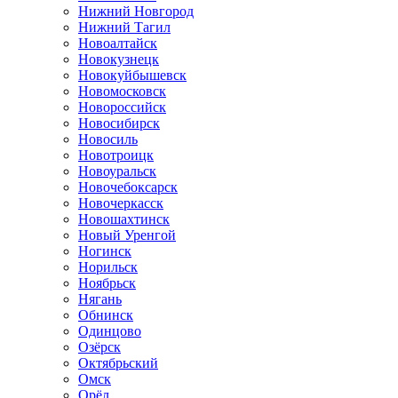
Нижний Новгород
Нижний Тагил
Новоалтайск
Новокузнецк
Новокуйбышевск
Новомосковск
Новороссийск
Новосибирск
Новосиль
Новотроицк
Новоуральск
Новочебоксарск
Новочеркасск
Новошахтинск
Новый Уренгой
Ногинск
Норильск
Ноябрьск
Нягань
Обнинск
Одинцово
Озёрск
Октябрьский
Омск
Орёл