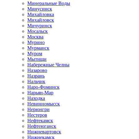
Минеральные Воды
Минусинск
Михайловка
Михайловск
Мичуринск
Мосальск
Москва
Мурино
Мурманск
Муром
Мытищи
Набережные Челны
Назарово
Назрань
Нальчик
Наро-Фоминск
Нарьян-Мар
Находка
Невинномысск
Нерюнгри
Нестеров
Нефтекамск
Нефтеюганск
Нижневартовск
Нижнекамск