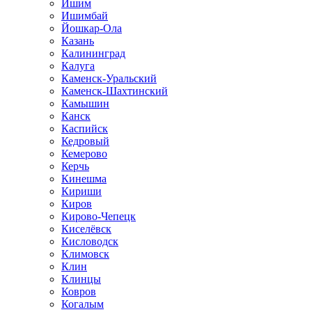
Ишим
Ишимбай
Йошкар-Ола
Казань
Калининград
Калуга
Каменск-Уральский
Каменск-Шахтинский
Камышин
Канск
Каспийск
Кедровый
Кемерово
Керчь
Кинешма
Кириши
Киров
Кирово-Чепецк
Киселёвск
Кисловодск
Климовск
Клин
Клинцы
Ковров
Когалым