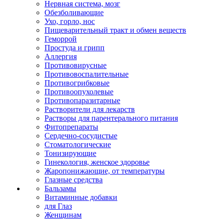
Нервная система, мозг
Обезболивающие
Ухо, горло, нос
Пищеварительный тракт и обмен веществ
Геморрой
Простуда и грипп
Аллергия
Противовирусные
Противовоспалительные
Противогрибковые
Противоопухолевые
Противопаразитарные
Растворители для лекарств
Растворы для парентерального питания
Фитопрепараты
Сердечно-сосудистые
Стоматологические
Тонизирующие
Гинекология, женское здоровье
Жаропонижающие, от температуры
Глазные средства
Бальзамы
Витаминные добавки
для Глаз
Женщинам