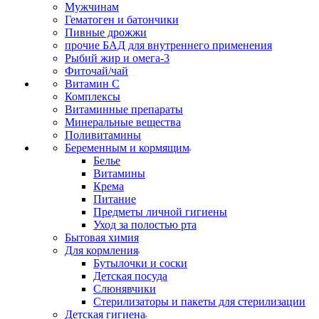
Мужчинам
Гематоген и батончики
Пивные дрожжи
прочие БАД для внутреннего применения
Рыбий жир и омега-3
Фиточай/чай
Витамин С
Комплексы
Витаминные препараты
Минеральные вещества
Поливитамины
Беременным и кормящим
Белье
Витамины
Крема
Питание
Предметы личной гигиены
Уход за полостью рта
Бытовая химия
Для кормления
Бутылочки и соски
Детская посуда
Слюнявчики
Стерилизаторы и пакеты для стерилизации
Детская гигиена