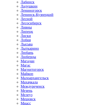
Лабинск
Ладушкин
Лениногорск
Ленинск-Кузнецкий
Лесной
Лесосибирск
Ливны
Липецк
Лиски
Лобня
Лысьва
Лыткарино
Любань
Люберцы
Магадан
Магас
Магнитогорск
Майкоп
Малоархангельск
Махачкала
Междуреченск
Мезень
Мелеуз
Мещовск
Миасс