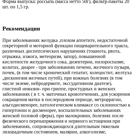
Форма выпуска: россыпь (масса нетто 50г), фильтр-пакеты 20
шт. по 1,5 гр.
Рекомендации
При заболеваниях желудка ,плохом аппетите, недостаточной
секреторной и моторной функции пищеварительного тракта,
различных диспепсических нарушениях (тошнота, рвота,
отрыжка, изжога, метеоризм, запор), повышенной
кислотности желудочного сока, дизентерии, пилороспазме,
колитах, диарее - при заболеваниях печени, желчного пузыря,
почек, (в том числе хронический гепатит, холецистит, желтуха
,дискинезия желчных путей), при кожных болезнях (в том
числе экземе, нейродермите, экссудативном диатезе),
глистной инвазии- при гриппе, простудных и женских
заболеваниях ( в т. ч. маточных кровотечениях, для ускорения
сокращения матки в послеродовом периоде, метроррагии,
альгодисменорее, патологическом климаксе со склонностью к
гипертонии и дисменорее, воспалительных заболеваниях
женской половой сферы), при малокровии, болезнях после
физического перенапряжения и нервного истощения при
заболеваниях, сопровождающихся длительным тяжелым
лихорадочным состоянием, малярии, алкоголизме,