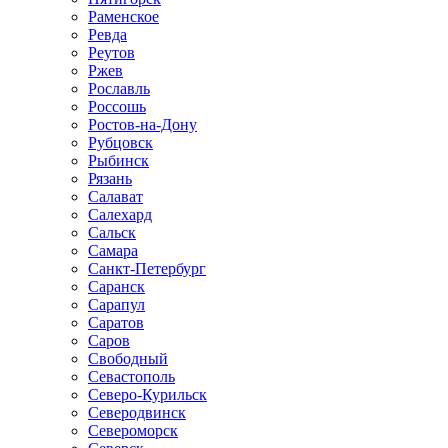
Раменское
Ревда
Реутов
Ржев
Рославль
Россошь
Ростов-на-Дону
Рубцовск
Рыбинск
Рязань
Салават
Салехард
Сальск
Самара
Санкт-Петербург
Саранск
Сарапул
Саратов
Саров
Свободный
Севастополь
Северо-Курильск
Северодвинск
Североморск