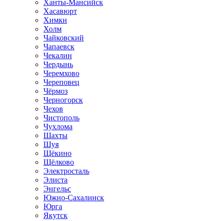
Ханты-Мансийск
Хасавюрт
Химки
Холм
Чайковский
Чапаевск
Чекалин
Чердынь
Черемхово
Череповец
Чёрмоз
Черногорск
Чехов
Чистополь
Чухлома
Шахты
Шуя
Щёкино
Щёлково
Электросталь
Элиста
Энгельс
Южно-Сахалинск
Юрга
Якутск