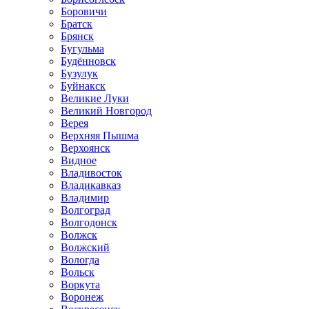
Боровичи
Братск
Брянск
Бугульма
Будённовск
Бузулук
Буйнакск
Великие Луки
Великий Новгород
Верея
Верхняя Пышма
Верхоянск
Видное
Владивосток
Владикавказ
Владимир
Волгоград
Волгодонск
Волжск
Волжский
Вологда
Вольск
Воркута
Воронеж