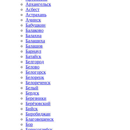
Архангельск
Асбест
Астрахань
Ачинск
Бабушкин
Балаково
Балахна
Балашиха
Балашов
Барнаул
Батайск
Белгород
Белово
Белогорск
Белорецк
Белореченск
Белый
Бердск
Березники
Берёзовский
Бийск
Биробиджан
Благовещенск
Бор
Борисоглебск