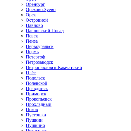
Оренбург
Орехово-Зуево
Орск
Островной
Павлово
Павловский Посад
Певек
Пенза
Первоуральск
Пермь
Петергоф
Петрозаводск
Петропавловск-Камчатский
Плёс
Подольск
Полевской
Правдинск
Приморск
Прокопьевск
Прохладный
Псков
Пустошка
Пушкин
Пушкино
Пятигорск