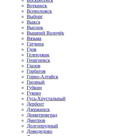
Воскресенск
Воткинск
Всеволожск
Выборг
Выкса
Высоцк
Вышний Волочёк
Вязьма
Гатчина
Гдов
Геленджик
Георгиевск
Глазов
Горбатов
Горно-Алтайск
Грозный
Губкин
Гуково
Гусь-Хрустальный
Дербент
Дзержинск
Димитровград
Дмитров
Долгопрудный
Домодедово