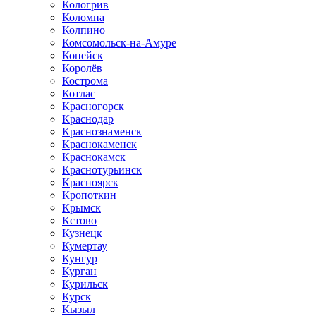
Кологрив
Коломна
Колпино
Комсомольск-на-Амуре
Копейск
Королёв
Кострома
Котлас
Красногорск
Краснодар
Краснознаменск
Краснокаменск
Краснокамск
Краснотурьинск
Красноярск
Кропоткин
Крымск
Кстово
Кузнецк
Кумертау
Кунгур
Курган
Курильск
Курск
Кызыл