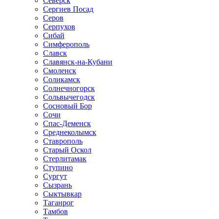
Северск
Сергиев Посад
Серов
Серпухов
Сибай
Симферополь
Славск
Славянск-на-Кубани
Смоленск
Соликамск
Солнечногорск
Сольвычегодск
Сосновый Бор
Сочи
Спас-Деменск
Среднеколымск
Ставрополь
Старый Оскол
Стерлитамак
Ступино
Сургут
Сызрань
Сыктывкар
Таганрог
Тамбов