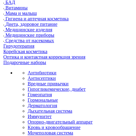
БАД
Витамины
Мама и малыш
Гигиена и аптечная косметика
Диета, здоровое питание
Медицинские изделия
Медицинские приборы
Средства от насекомых
Гирудотерапия
Корейская косметика
Оптика и контактная коррекция зрения
Подарочные наборы
Антибиотики
Антисептики
Вредные привычки
Гипогликемические, диабет
Гомеопатия
Гормональные
Дерматология
Дыхательная система
Иммунитет
Опорно-двигательный аппарат
Кровь и кровообращение
Мочеполовая система