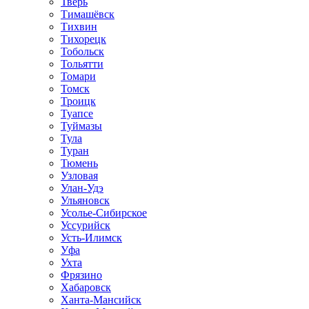
Тверь
Тимашёвск
Тихвин
Тихорецк
Тобольск
Тольятти
Томари
Томск
Троицк
Туапсе
Туймазы
Тула
Туран
Тюмень
Узловая
Улан-Удэ
Ульяновск
Усолье-Сибирское
Уссурийск
Усть-Илимск
Уфа
Ухта
Фрязино
Хабаровск
Ханта-Мансийск