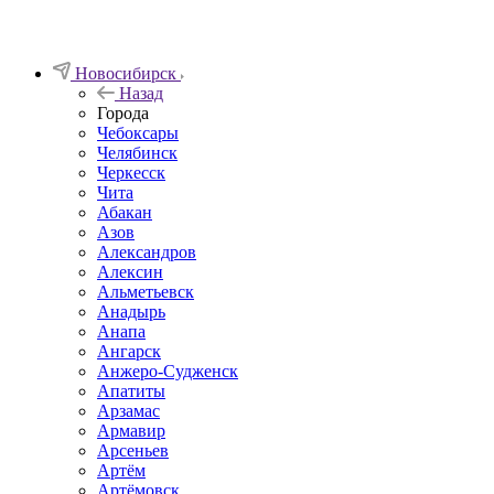
Новосибирск
Назад
Города
Чебоксары
Челябинск
Черкесск
Чита
Абакан
Азов
Александров
Алексин
Альметьевск
Анадырь
Анапа
Ангарск
Анжеро-Судженск
Апатиты
Арзамас
Армавир
Арсеньев
Артём
Артёмовск