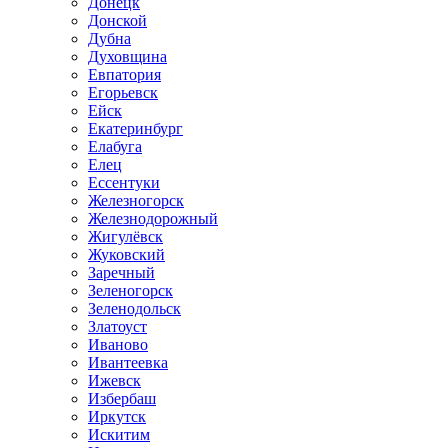
Донецк
Донской
Дубна
Духовщина
Евпатория
Егорьевск
Ейск
Екатеринбург
Елабуга
Елец
Ессентуки
Железногорск
Железнодорожный
Жигулёвск
Жуковский
Заречный
Зеленогорск
Зеленодольск
Златоуст
Иваново
Ивантеевка
Ижевск
Избербаш
Иркутск
Искитим