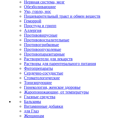
Нервная система, мозг
Обезболивающие
Ухо, горло, нос
Пищеварительный тракт и обмен веществ
Геморрой
Простуда и грипп
Аллергия
Противовирусные
Противовоспалительные
Противогрибковые
Противоопухолевые
Противопаразитарные
Растворители для лекарств
Растворы для парентерального питания
Фитопрепараты
Сердечно-сосудистые
Стоматологические
Тонизирующие
Гинекология, женское здоровье
Жаропонижающие, от температуры
Глазные средства
Бальзамы
Витаминные добавки
для Глаз
Женщинам