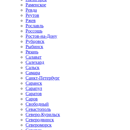
Раменское
Ревда
Реутов
Ржев
Рославль
Россошь
Ростов-на-Дону
Рубцовск
Рыбинск
Рязань
Салават
Салехард
Сальск
Самара
Санкт-Петербург
Саранск
Сарапул
Саратов
Саров
Свободный
Севастополь
Северо-Курильск
Северодвинск
Североморск