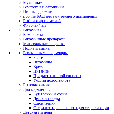
Мужчинам
Гематоген и батончики
Пивные дрожжи
прочие БАД для внутреннего применения
Рыбий жир и омега-3
Фиточай/чай
Витамин С
Комплексы
Витаминные препараты
Минеральные вещества
Поливитамины
Беременным и кормящим
Белье
Витамины
Крема
Питание
Предметы личной гигиены
Уход за полостью рта
Бытовая химия
Для кормления
Бутылочки и соски
Детская посуда
Слюнявчики
Стерилизаторы и пакеты для стерилизации
Детская гигиена