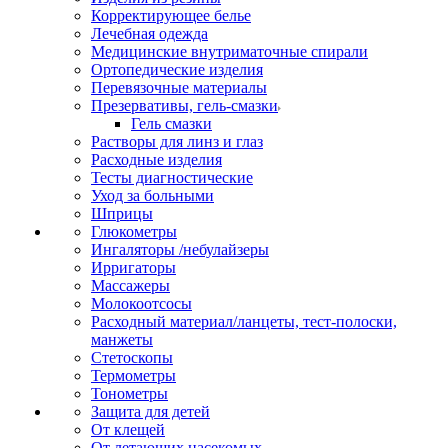
Корректирующее белье
Лечебная одежда
Медицинские внутриматочные спирали
Ортопедические изделия
Перевязочные материалы
Презервативы, гель-смазки
Гель смазки
Растворы для линз и глаз
Расходные изделия
Тесты диагностические
Уход за больными
Шприцы
Глюкометры
Ингаляторы /небулайзеры
Ирригаторы
Массажеры
Молокоотсосы
Расходный материал/ланцеты, тест-полоски,
манжеты
Стетоскопы
Термометры
Тонометры
Защита для детей
От клещей
От летающих насекомых