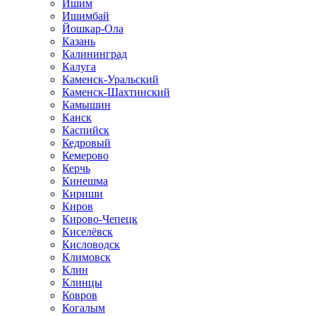
Ишим
Ишимбай
Йошкар-Ола
Казань
Калининград
Калуга
Каменск-Уральский
Каменск-Шахтинский
Камышин
Канск
Каспийск
Кедровый
Кемерово
Керчь
Кинешма
Кириши
Киров
Кирово-Чепецк
Киселёвск
Кисловодск
Климовск
Клин
Клинцы
Ковров
Когалым