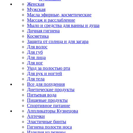
Женская
Мужская
Масла эфирные, косметические
Массаж и расслабление
Мыло и средства для ванны и душа
Личная гигиена
Косметика
Защита от солнца и для загара
Для волос
Для губ
Для лица
Для ног
Уход за полостью рта
Для рук и ногтей
Для тела
Все для похудения
Диетические продукты
Питьевая вода
Пищевые продукты
Спортивное питание
Аппликаторы Кузнецова
Аптечки
Эластичные бинты
Гигиена полости носа
Изделия из резины