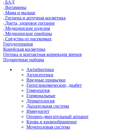
БАД
Витамины
Мама и малыш
Гигиена и аптечная косметика
Диета, здоровое питание
Медицинские изделия
Медицинские приборы
Средства от насекомых
Гирудотерапия
Корейская косметика
Оптика и контактная коррекция зрения
Подарочные наборы
Антибиотики
Антисептики
Вредные привычки
Гипогликемические, диабет
Гомеопатия
Гормональные
Дерматология
Дыхательная система
Иммунитет
Опорно-двигательный аппарат
Кровь и кровообращение
Мочеполовая система