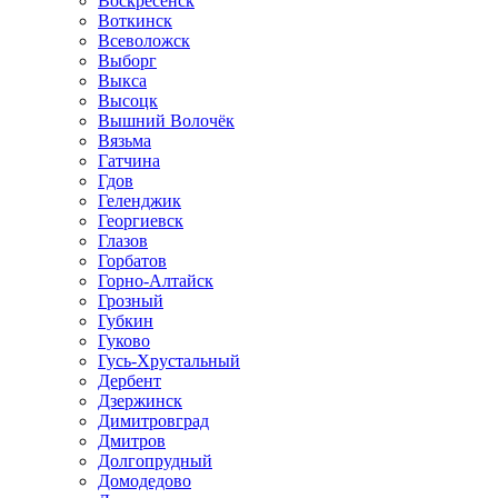
Воскресенск
Воткинск
Всеволожск
Выборг
Выкса
Высоцк
Вышний Волочёк
Вязьма
Гатчина
Гдов
Геленджик
Георгиевск
Глазов
Горбатов
Горно-Алтайск
Грозный
Губкин
Гуково
Гусь-Хрустальный
Дербент
Дзержинск
Димитровград
Дмитров
Долгопрудный
Домодедово