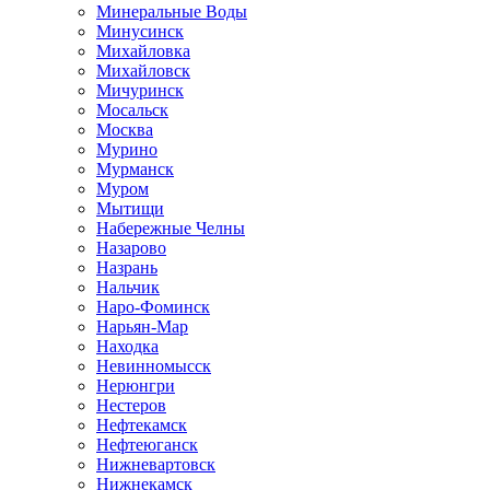
Минеральные Воды
Минусинск
Михайловка
Михайловск
Мичуринск
Мосальск
Москва
Мурино
Мурманск
Муром
Мытищи
Набережные Челны
Назарово
Назрань
Нальчик
Наро-Фоминск
Нарьян-Мар
Находка
Невинномысск
Нерюнгри
Нестеров
Нефтекамск
Нефтеюганск
Нижневартовск
Нижнекамск