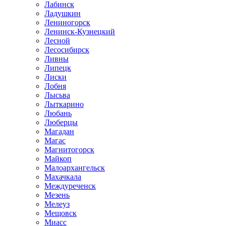
Лабинск
Ладушкин
Лениногорск
Ленинск-Кузнецкий
Лесной
Лесосибирск
Ливны
Липецк
Лиски
Лобня
Лысьва
Лыткарино
Любань
Люберцы
Магадан
Магас
Магнитогорск
Майкоп
Малоархангельск
Махачкала
Междуреченск
Мезень
Мелеуз
Мещовск
Миасс