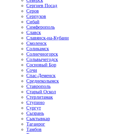
Северск
Сергиев Посад
Серов
Серпухов
Сибай
Симферополь
Славск
Славянск-на-Кубани
Смоленск
Соликамск
Солнечногорск
Сольвычегодск
Сосновый Бор
Сочи
Спас-Деменск
Среднеколымск
Ставрополь
Старый Оскол
Стерлитамак
Ступино
Сургут
Сызрань
Сыктывкар
Таганрог
Тамбов