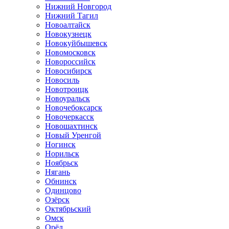
Нижний Новгород
Нижний Тагил
Новоалтайск
Новокузнецк
Новокуйбышевск
Новомосковск
Новороссийск
Новосибирск
Новосиль
Новотроицк
Новоуральск
Новочебоксарск
Новочеркасск
Новошахтинск
Новый Уренгой
Ногинск
Норильск
Ноябрьск
Нягань
Обнинск
Одинцово
Озёрск
Октябрьский
Омск
Орёл