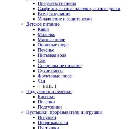
Предметы гигиены
Салфетки, ватные палочки, ватные диски
Все для купания
Увлажнение и защита кожи
Детское питание
Каши
Молочко
Мясные пюре
Овощные пюре
Печенье
Питьевая вода
Сок
Специальное питание
Сухие смеси
Фруктовые пюре
Чаи
+ ЕЩЕ 1
Подгузники и пеленки
Клеенки
Пеленки
Подгузники
Пустышки, прорезыватели и игрушки
Игрушки
Прорезыватели
Пустышки