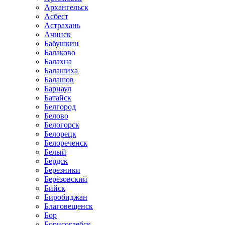
Архангельск
Асбест
Астрахань
Ачинск
Бабушкин
Балаково
Балахна
Балашиха
Балашов
Барнаул
Батайск
Белгород
Белово
Белогорск
Белорецк
Белореченск
Белый
Бердск
Березники
Берёзовский
Бийск
Биробиджан
Благовещенск
Бор
Борисоглебск