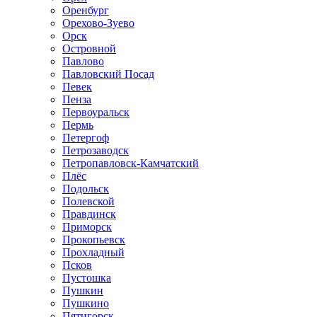
Оренбург
Орехово-Зуево
Орск
Островной
Павлово
Павловский Посад
Певек
Пенза
Первоуральск
Пермь
Петергоф
Петрозаводск
Петропавловск-Камчатский
Плёс
Подольск
Полевской
Правдинск
Приморск
Прокопьевск
Прохладный
Псков
Пустошка
Пушкин
Пушкино
Пятигорск