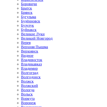
Боровичи
Братск
Брянск
Бугульма
Будённовск
Бузулук
Буйнакск
Великие Луки
Великий Новгород
Верея
Верхняя Пышма
Верхоянск
Видное
Владивосток
Владикавказ
Владимир
Волгоград
Волгодонск
Волжск
Волжский
Вологда
Вольск
Воркута
Воронеж