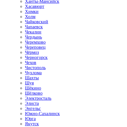
Ханты-Мансийск
Хасавюрт
Химки
Холм
Чайковский
Чапаевск
Чекалин
Чердынь
Черемхово
Череповец
Чёрмоз
Черногорск
Чехов
Чистополь
Чухлома
Шахты
Шуя
Щёкино
Щёлково
Электросталь
Элиста
Энгельс
Южно-Сахалинск
Юрга
Якутск