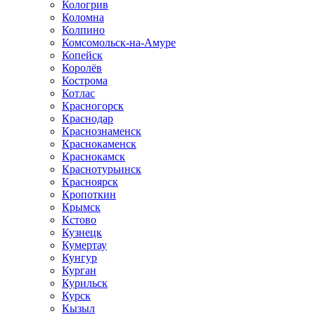
Кологрив
Коломна
Колпино
Комсомольск-на-Амуре
Копейск
Королёв
Кострома
Котлас
Красногорск
Краснодар
Краснознаменск
Краснокаменск
Краснокамск
Краснотурьинск
Красноярск
Кропоткин
Крымск
Кстово
Кузнецк
Кумертау
Кунгур
Курган
Курильск
Курск
Кызыл