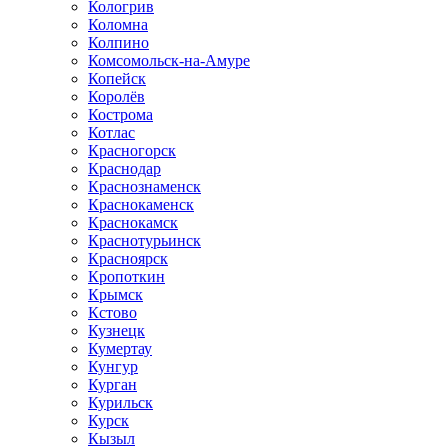
Кологрив
Коломна
Колпино
Комсомольск-на-Амуре
Копейск
Королёв
Кострома
Котлас
Красногорск
Краснодар
Краснознаменск
Краснокаменск
Краснокамск
Краснотурьинск
Красноярск
Кропоткин
Крымск
Кстово
Кузнецк
Кумертау
Кунгур
Курган
Курильск
Курск
Кызыл