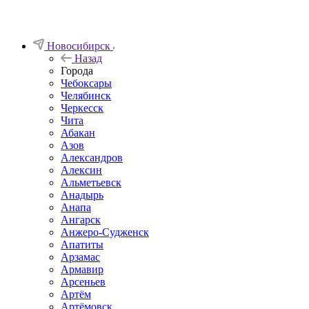
Новосибирск
Назад
Города
Чебоксары
Челябинск
Черкесск
Чита
Абакан
Азов
Александров
Алексин
Альметьевск
Анадырь
Анапа
Ангарск
Анжеро-Судженск
Апатиты
Арзамас
Армавир
Арсеньев
Артём
Артёмовск