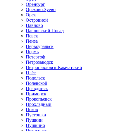
Оренбург
Орехово-Зуево
Орск
Островной
Павлово
Павловский Посад
Певек
Пенза
Первоуральск
Пермь
Петергоф
Петрозаводск
Петропавловск-Камчатский
Плёс
Подольск
Полевской
Правдинск
Приморск
Прокопьевск
Прохладный
Псков
Пустошка
Пушкин
Пушкино
Пятигорск