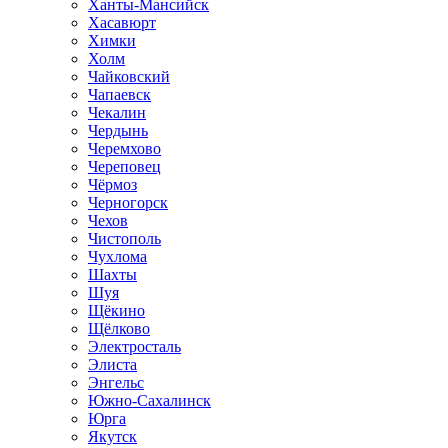
Ханты-Мансийск
Хасавюрт
Химки
Холм
Чайковский
Чапаевск
Чекалин
Чердынь
Черемхово
Череповец
Чёрмоз
Черногорск
Чехов
Чистополь
Чухлома
Шахты
Шуя
Щёкино
Щёлково
Электросталь
Элиста
Энгельс
Южно-Сахалинск
Юрга
Якутск