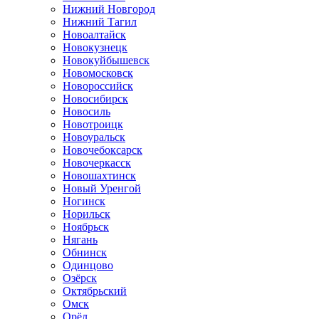
Нижний Новгород
Нижний Тагил
Новоалтайск
Новокузнецк
Новокуйбышевск
Новомосковск
Новороссийск
Новосибирск
Новосиль
Новотроицк
Новоуральск
Новочебоксарск
Новочеркасск
Новошахтинск
Новый Уренгой
Ногинск
Норильск
Ноябрьск
Нягань
Обнинск
Одинцово
Озёрск
Октябрьский
Омск
Орёл