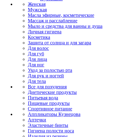
Женская
Мужская
Масла эфирные, косметические
Массаж и расслабление
Мыло и средства для ванны и душа
Личная гигиена
Косметика
Защита от солнца и для загара
Для волос
Для губ
Для лица
Для ног
Уход за полостью рта
Для рук и ногтей
Для тела
Все для похудения
Диетические продукты
Питьевая вода
Пищевые продукты
Спортивное питание
Аппликаторы Кузнецова
Аптечки
Эластичные бинты
Гигиена полости носа
Изделия из резины