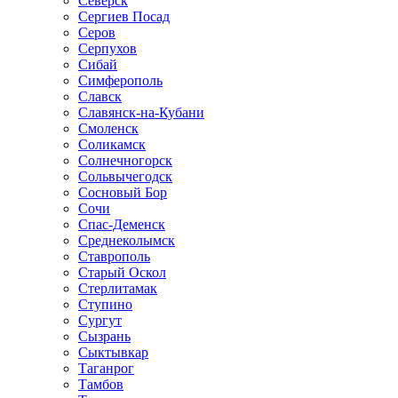
Северск
Сергиев Посад
Серов
Серпухов
Сибай
Симферополь
Славск
Славянск-на-Кубани
Смоленск
Соликамск
Солнечногорск
Сольвычегодск
Сосновый Бор
Сочи
Спас-Деменск
Среднеколымск
Ставрополь
Старый Оскол
Стерлитамак
Ступино
Сургут
Сызрань
Сыктывкар
Таганрог
Тамбов