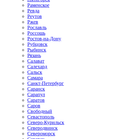
Раменское
Ревда
Реутов
Ржев
Рославль
Россошь
Ростов-на-Дону
Рубцовск
Рыбинск
Рязань
Салават
Салехард
Сальск
Самара
Санкт-Петербург
Саранск
Сарапул
Саратов
Саров
Свободный
Севастополь
Северо-Курильск
Северодвинск
Североморск