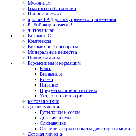
Мужчинам
Гематоген и батончики
Пивные дрожжи
прочие БАД для внутреннего применения
Рыбий жир и омега-3
Фиточай/чай
Витамин С
Комплексы
Витаминные препараты
Минеральные вещества
Поливитамины
Беременным и кормящим
Белье
Витамины
Крема
Питание
Предметы личной гигиены
Уход за полостью рта
Бытовая химия
Для кормления
Бутылочки и соски
Детская посуда
Слюнявчики
Стерилизаторы и пакеты для стерилизации
Детская гигиена