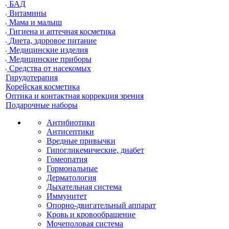
БАД
Витамины
Мама и малыш
Гигиена и аптечная косметика
Диета, здоровое питание
Медицинские изделия
Медицинские приборы
Средства от насекомых
Гирудотерапия
Корейская косметика
Оптика и контактная коррекция зрения
Подарочные наборы
Антибиотики
Антисептики
Вредные привычки
Гипогликемические, диабет
Гомеопатия
Гормональные
Дерматология
Дыхательная система
Иммунитет
Опорно-двигательный аппарат
Кровь и кровообращение
Мочеполовая система