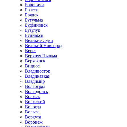
Боровичи
Братск
Брянск
Бугульма
Будённовск
Бузулук
Буйнакск
Великие Луки
Великий Новгород
Верея
Верхняя Пышма
Верхоянск
Видное
Владивосток
Владикавказ
Владимир
Волгоград
Волгодонск
Волжск
Волжский
Вологда
Вольск
Воркута
Воронеж