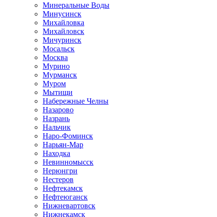
Минеральные Воды
Минусинск
Михайловка
Михайловск
Мичуринск
Мосальск
Москва
Мурино
Мурманск
Муром
Мытищи
Набережные Челны
Назарово
Назрань
Нальчик
Наро-Фоминск
Нарьян-Мар
Находка
Невинномысск
Нерюнгри
Нестеров
Нефтекамск
Нефтеюганск
Нижневартовск
Нижнекамск