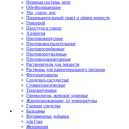
Нервная система, мозг
Обезболивающие
Ухо, горло, нос
Пищеварительный тракт и обмен веществ
Геморрой
Простуда и грипп
Аллергия
Противовирусные
Противовоспалительные
Противогрибковые
Противоопухолевые
Противопаразитарные
Растворители для лекарств
Растворы для парентерального питания
Фитопрепараты
Сердечно-сосудистые
Стоматологические
Тонизирующие
Гинекология, женское здоровье
Жаропонижающие, от температуры
Глазные средства
Бальзамы
Витаминные добавки
для Глаз
Женщинам