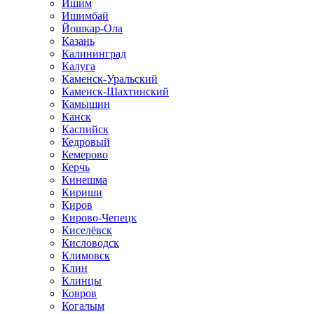
Ишим
Ишимбай
Йошкар-Ола
Казань
Калининград
Калуга
Каменск-Уральский
Каменск-Шахтинский
Камышин
Канск
Каспийск
Кедровый
Кемерово
Керчь
Кинешма
Кириши
Киров
Кирово-Чепецк
Киселёвск
Кисловодск
Климовск
Клин
Клинцы
Ковров
Когалым