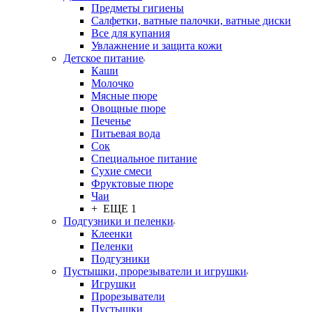
Предметы гигиены
Салфетки, ватные палочки, ватные диски
Все для купания
Увлажнение и защита кожи
Детское питание
Каши
Молочко
Мясные пюре
Овощные пюре
Печенье
Питьевая вода
Сок
Специальное питание
Сухие смеси
Фруктовые пюре
Чаи
+ ЕЩЕ 1
Подгузники и пеленки
Клеенки
Пеленки
Подгузники
Пустышки, прорезыватели и игрушки
Игрушки
Прорезыватели
Пустышки