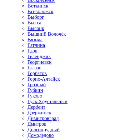
Воскресенск
Воткинск
Всеволожск
Выборг
Выкса
Высоцк
Вышний Волочёк
Вязьма
Гатчина
Гдов
Геленджик
Георгиевск
Глазов
Горбатов
Горно-Алтайск
Грозный
Губкин
Гуково
Гусь-Хрустальный
Дербент
Дзержинск
Димитровград
Дмитров
Долгопрудный
Домодедово