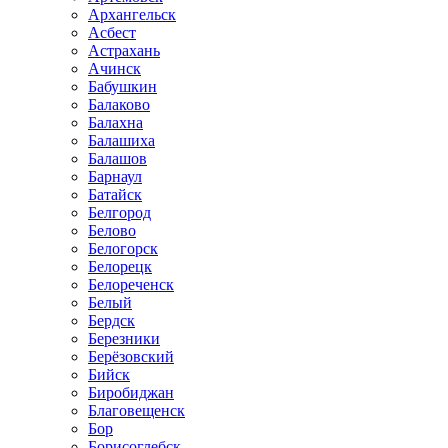
Архангельск
Асбест
Астрахань
Ачинск
Бабушкин
Балаково
Балахна
Балашиха
Балашов
Барнаул
Батайск
Белгород
Белово
Белогорск
Белорецк
Белореченск
Белый
Бердск
Березники
Берёзовский
Бийск
Биробиджан
Благовещенск
Бор
Борисоглебск