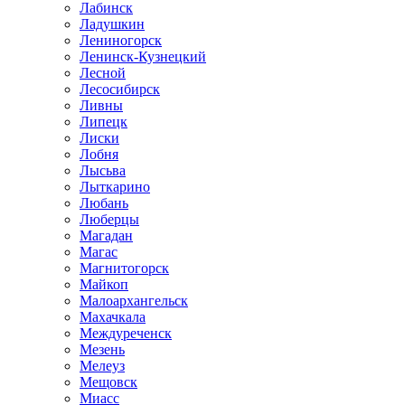
Лабинск
Ладушкин
Лениногорск
Ленинск-Кузнецкий
Лесной
Лесосибирск
Ливны
Липецк
Лиски
Лобня
Лысьва
Лыткарино
Любань
Люберцы
Магадан
Магас
Магнитогорск
Майкоп
Малоархангельск
Махачкала
Междуреченск
Мезень
Мелеуз
Мещовск
Миасс