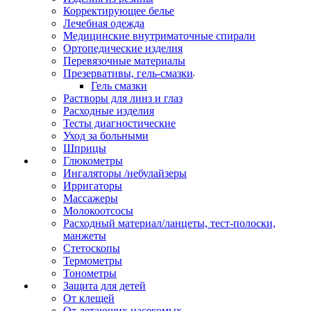
Корректирующее белье
Лечебная одежда
Медицинские внутриматочные спирали
Ортопедические изделия
Перевязочные материалы
Презервативы, гель-смазки
Гель смазки
Растворы для линз и глаз
Расходные изделия
Тесты диагностические
Уход за больными
Шприцы
Глюкометры
Ингаляторы /небулайзеры
Ирригаторы
Массажеры
Молокоотсосы
Расходный материал/ланцеты, тест-полоски,
манжеты
Стетоскопы
Термометры
Тонометры
Защита для детей
От клещей
От летающих насекомых