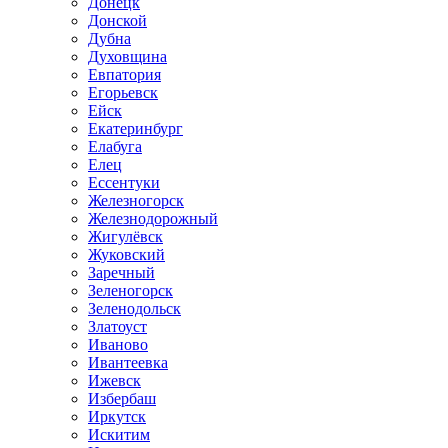
Донецк
Донской
Дубна
Духовщина
Евпатория
Егорьевск
Ейск
Екатеринбург
Елабуга
Елец
Ессентуки
Железногорск
Железнодорожный
Жигулёвск
Жуковский
Заречный
Зеленогорск
Зеленодольск
Златоуст
Иваново
Ивантеевка
Ижевск
Избербаш
Иркутск
Искитим