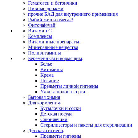
Гематоген и батончики
Пивные дрожжи
прочие БАД для внутреннего применения
Рыбий жир и омега-3
Фиточай/чай
Витамин С
Комплексы
Витаминные препараты
Минеральные вещества
Поливитамины
Беременным и кормящим
Белье
Витамины
Крема
Питание
Предметы личной гигиены
Уход за полостью рта
Бытовая химия
Для кормления
Бутылочки и соски
Детская посуда
Слюнявчики
Стерилизаторы и пакеты для стерилизации
Детская гигиена
Предметы гигиены