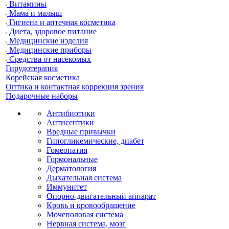
Витамины
Мама и малыш
Гигиена и аптечная косметика
Диета, здоровое питание
Медицинские изделия
Медицинские приборы
Средства от насекомых
Гирудотерапия
Корейская косметика
Оптика и контактная коррекция зрения
Подарочные наборы
Антибиотики
Антисептики
Вредные привычки
Гипогликемические, диабет
Гомеопатия
Гормональные
Дерматология
Дыхательная система
Иммунитет
Опорно-двигательный аппарат
Кровь и кровообращение
Мочеполовая система
Нервная система, мозг