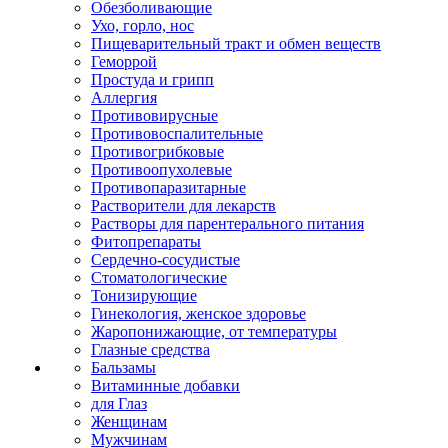
Обезболивающие
Ухо, горло, нос
Пищеварительный тракт и обмен веществ
Геморрой
Простуда и грипп
Аллергия
Противовирусные
Противовоспалительные
Противогрибковые
Противоопухолевые
Противопаразитарные
Растворители для лекарств
Растворы для парентерального питания
Фитопрепараты
Сердечно-сосудистые
Стоматологические
Тонизирующие
Гинекология, женское здоровье
Жаропонижающие, от температуры
Глазные средства
Бальзамы
Витаминные добавки
для Глаз
Женщинам
Мужчинам