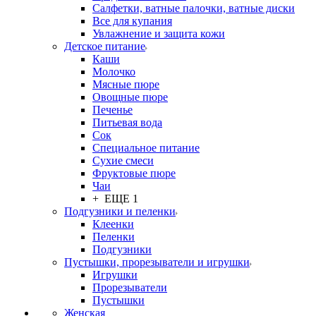
Салфетки, ватные палочки, ватные диски
Все для купания
Увлажнение и защита кожи
Детское питание
Каши
Молочко
Мясные пюре
Овощные пюре
Печенье
Питьевая вода
Сок
Специальное питание
Сухие смеси
Фруктовые пюре
Чаи
+ ЕЩЕ 1
Подгузники и пеленки
Клеенки
Пеленки
Подгузники
Пустышки, прорезыватели и игрушки
Игрушки
Прорезыватели
Пустышки
Женская