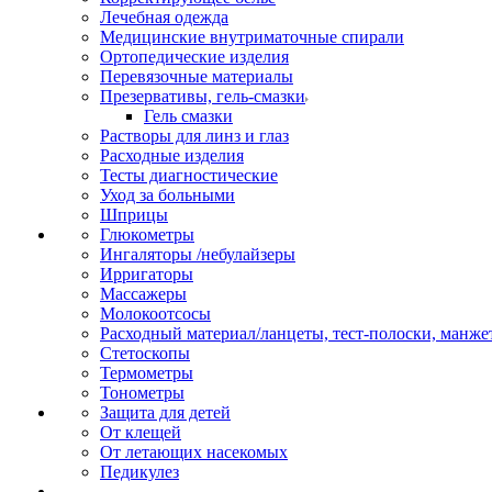
Лечебная одежда
Медицинские внутриматочные спирали
Ортопедические изделия
Перевязочные материалы
Презервативы, гель-смазки
Гель смазки
Растворы для линз и глаз
Расходные изделия
Тесты диагностические
Уход за больными
Шприцы
Глюкометры
Ингаляторы /небулайзеры
Ирригаторы
Массажеры
Молокоотсосы
Расходный материал/ланцеты, тест-полоски, манже
Стетоскопы
Термометры
Тонометры
Защита для детей
От клещей
От летающих насекомых
Педикулез