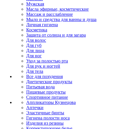
Мужская
Масла эфирные, косметические
Массаж и расслабление
Мыло и средства для ванны и душа
Личная гигиена
Косметика
Защита от солнца и для загара
Для волос
Для губ
Для лица
Для ног
Уход за полостью рта
Для рук и ногтей
Для тела
Все для похудения
Диетические продукты
Питьевая вода
Пищевые продукты
Спортивное питание
Аппликаторы Кузнецова
Аптечки
Эластичные бинты
Гигиена полости носа
Изделия из резины
Корректирующее белье