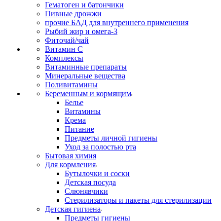
Гематоген и батончики
Пивные дрожжи
прочие БАД для внутреннего применения
Рыбий жир и омега-3
Фиточай/чай
Витамин С
Комплексы
Витаминные препараты
Минеральные вещества
Поливитамины
Беременным и кормящим
Белье
Витамины
Крема
Питание
Предметы личной гигиены
Уход за полостью рта
Бытовая химия
Для кормления
Бутылочки и соски
Детская посуда
Слюнявчики
Стерилизаторы и пакеты для стерилизации
Детская гигиена
Предметы гигиены