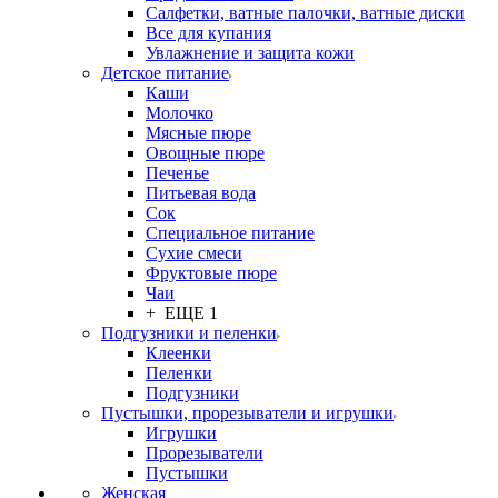
Салфетки, ватные палочки, ватные диски
Все для купания
Увлажнение и защита кожи
Детское питание
Каши
Молочко
Мясные пюре
Овощные пюре
Печенье
Питьевая вода
Сок
Специальное питание
Сухие смеси
Фруктовые пюре
Чаи
+ ЕЩЕ 1
Подгузники и пеленки
Клеенки
Пеленки
Подгузники
Пустышки, прорезыватели и игрушки
Игрушки
Прорезыватели
Пустышки
Женская