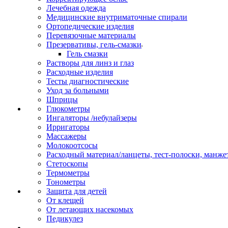
Лечебная одежда
Медицинские внутриматочные спирали
Ортопедические изделия
Перевязочные материалы
Презервативы, гель-смазки
Гель смазки
Растворы для линз и глаз
Расходные изделия
Тесты диагностические
Уход за больными
Шприцы
Глюкометры
Ингаляторы /небулайзеры
Ирригаторы
Массажеры
Молокоотсосы
Расходный материал/ланцеты, тест-полоски, манже
Стетоскопы
Термометры
Тонометры
Защита для детей
От клещей
От летающих насекомых
Педикулез