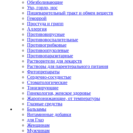
Обезболивающие
Ухо, горло, нос
Пищеварительный тракт и обмен веществ
Геморрой
Простуда и грипп
Аллергия
Противовирусные
Противовоспалительные
Противогрибковые
Противоопухолевые
Противопаразитарные
Растворители для лекарств
Растворы для парентерального питания
Фитопрепараты
Сердечно-сосудистые
Стоматологические
Тонизирующие
Гинекология, женское здоровье
Жаропонижающие, от температуры
Глазные средства
Бальзамы
Витаминные добавки
для Глаз
Женщинам
Мужчинам