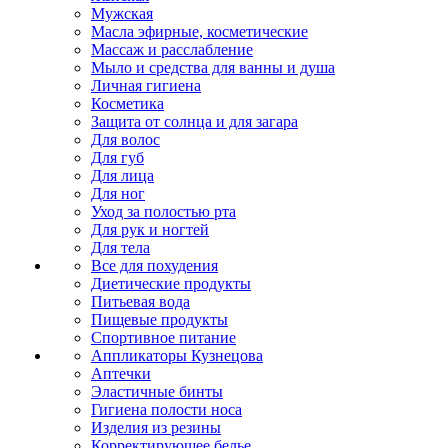
Мужская
Масла эфирные, косметические
Массаж и расслабление
Мыло и средства для ванны и душа
Личная гигиена
Косметика
Защита от солнца и для загара
Для волос
Для губ
Для лица
Для ног
Уход за полостью рта
Для рук и ногтей
Для тела
Все для похудения
Диетические продукты
Питьевая вода
Пищевые продукты
Спортивное питание
Аппликаторы Кузнецова
Аптечки
Эластичные бинты
Гигиена полости носа
Изделия из резины
Корректирующее белье