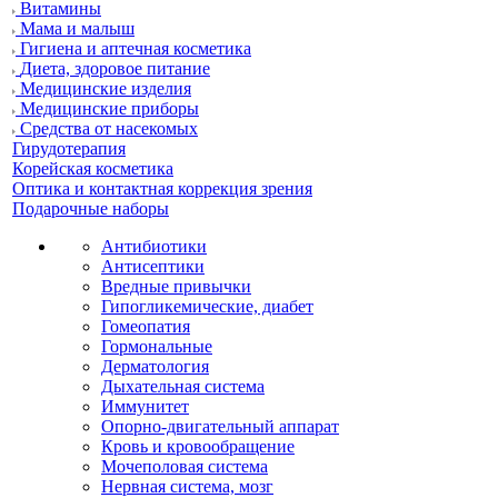
Витамины
Мама и малыш
Гигиена и аптечная косметика
Диета, здоровое питание
Медицинские изделия
Медицинские приборы
Средства от насекомых
Гирудотерапия
Корейская косметика
Оптика и контактная коррекция зрения
Подарочные наборы
Антибиотики
Антисептики
Вредные привычки
Гипогликемические, диабет
Гомеопатия
Гормональные
Дерматология
Дыхательная система
Иммунитет
Опорно-двигательный аппарат
Кровь и кровообращение
Мочеполовая система
Нервная система, мозг