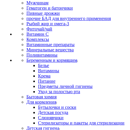
Мужчинам
Гематоген и батончики
Пивные дрожжи
прочие БАД для внутреннего применения
Рыбий жир и омега-3
Фиточай/чай
Витамин С
Комплексы
Витаминные препараты
Минеральные вещества
Поливитамины
Беременным и кормящим
Белье
Витамины
Крема
Питание
Предметы личной гигиены
Уход за полостью рта
Бытовая химия
Для кормления
Бутылочки и соски
Детская посуда
Слюнявчики
Стерилизаторы и пакеты для стерилизации
Детская гигиена