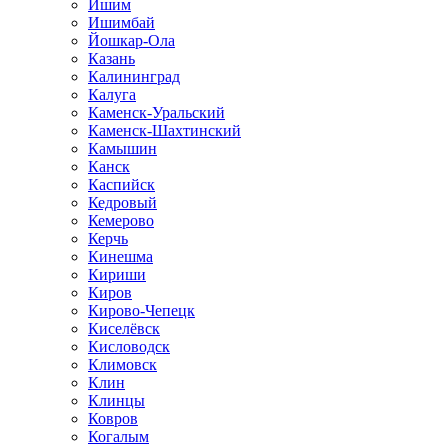
Ишим
Ишимбай
Йошкар-Ола
Казань
Калининград
Калуга
Каменск-Уральский
Каменск-Шахтинский
Камышин
Канск
Каспийск
Кедровый
Кемерово
Керчь
Кинешма
Кириши
Киров
Кирово-Чепецк
Киселёвск
Кисловодск
Климовск
Клин
Клинцы
Ковров
Когалым