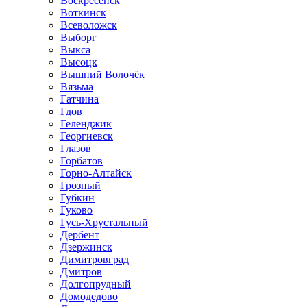
Воскресенск
Воткинск
Всеволожск
Выборг
Выкса
Высоцк
Вышний Волочёк
Вязьма
Гатчина
Гдов
Геленджик
Георгиевск
Глазов
Горбатов
Горно-Алтайск
Грозный
Губкин
Гуково
Гусь-Хрустальный
Дербент
Дзержинск
Димитровград
Дмитров
Долгопрудный
Домодедово