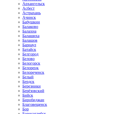
Архангельск
Асбест
Астрахань
Ачинск
Бабушкин
Балаково
Балахна
Балашиха
Балашов
Барнаул
Батайск
Белгород
Белово
Белогорск
Белорецк
Белореченск
Белый
Бердск
Березники
Берёзовский
Бийск
Биробиджан
Благовещенск
Бор
Борисоглебск