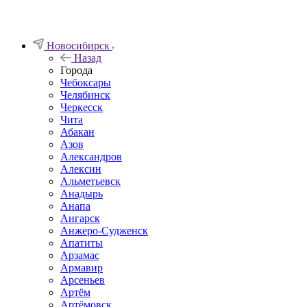
Новосибирск
Назад
Города
Чебоксары
Челябинск
Черкесск
Чита
Абакан
Азов
Александров
Алексин
Альметьевск
Анадырь
Анапа
Ангарск
Анжеро-Судженск
Апатиты
Арзамас
Армавир
Арсеньев
Артём
Артёмовск