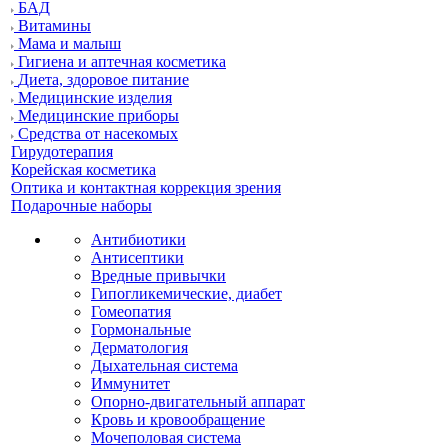
БАД
Витамины
Мама и малыш
Гигиена и аптечная косметика
Диета, здоровое питание
Медицинские изделия
Медицинские приборы
Средства от насекомых
Гирудотерапия
Корейская косметика
Оптика и контактная коррекция зрения
Подарочные наборы
Антибиотики
Антисептики
Вредные привычки
Гипогликемические, диабет
Гомеопатия
Гормональные
Дерматология
Дыхательная система
Иммунитет
Опорно-двигательный аппарат
Кровь и кровообращение
Мочеполовая система