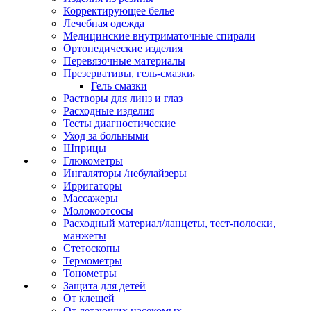
Корректирующее белье
Лечебная одежда
Медицинские внутриматочные спирали
Ортопедические изделия
Перевязочные материалы
Презервативы, гель-смазки
Гель смазки
Растворы для линз и глаз
Расходные изделия
Тесты диагностические
Уход за больными
Шприцы
Глюкометры
Ингаляторы /небулайзеры
Ирригаторы
Массажеры
Молокоотсосы
Расходный материал/ланцеты, тест-полоски,
манжеты
Стетоскопы
Термометры
Тонометры
Защита для детей
От клещей
От летающих насекомых