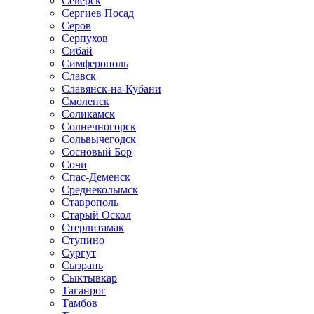
Северск
Сергиев Посад
Серов
Серпухов
Сибай
Симферополь
Славск
Славянск-на-Кубани
Смоленск
Соликамск
Солнечногорск
Сольвычегодск
Сосновый Бор
Сочи
Спас-Деменск
Среднеколымск
Ставрополь
Старый Оскол
Стерлитамак
Ступино
Сургут
Сызрань
Сыктывкар
Таганрог
Тамбов