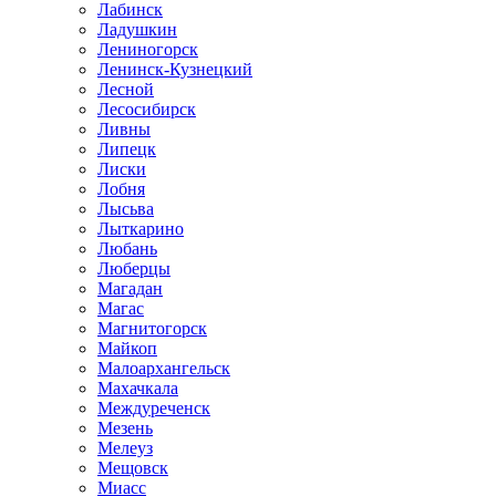
Лабинск
Ладушкин
Лениногорск
Ленинск-Кузнецкий
Лесной
Лесосибирск
Ливны
Липецк
Лиски
Лобня
Лысьва
Лыткарино
Любань
Люберцы
Магадан
Магас
Магнитогорск
Майкоп
Малоархангельск
Махачкала
Междуреченск
Мезень
Мелеуз
Мещовск
Миасс