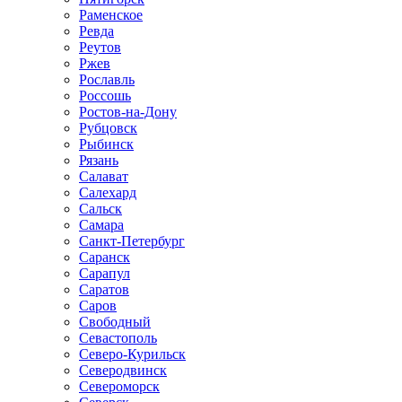
Раменское
Ревда
Реутов
Ржев
Рославль
Россошь
Ростов-на-Дону
Рубцовск
Рыбинск
Рязань
Салават
Салехард
Сальск
Самара
Санкт-Петербург
Саранск
Сарапул
Саратов
Саров
Свободный
Севастополь
Северо-Курильск
Северодвинск
Североморск