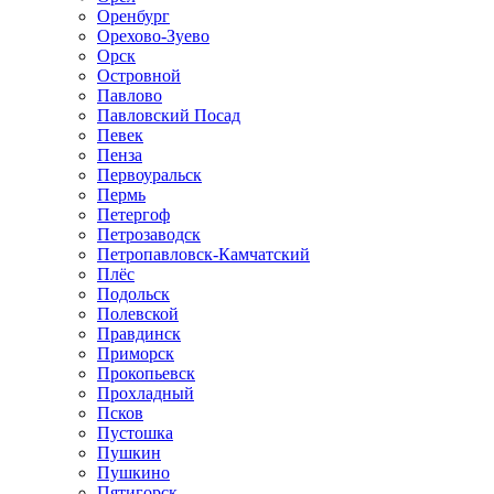
Оренбург
Орехово-Зуево
Орск
Островной
Павлово
Павловский Посад
Певек
Пенза
Первоуральск
Пермь
Петергоф
Петрозаводск
Петропавловск-Камчатский
Плёс
Подольск
Полевской
Правдинск
Приморск
Прокопьевск
Прохладный
Псков
Пустошка
Пушкин
Пушкино
Пятигорск