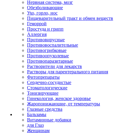
Нервная система, мозг
Обезболивающие
Ухо, горло, нос
Пищеварительный тракт и обмен веществ
Геморрой
Простуда и грипп
Аллергия
Противовирусные
Противовоспалительные
Противогрибковые
Противоопухолевые
Противопаразитарные
Растворители для лекарств
Растворы для парентерального питания
Фитопрепараты
Сердечно-сосудистые
Стоматологические
Тонизирующие
Гинекология, женское здоровье
Жаропонижающие, от температуры
Глазные средства
Бальзамы
Витаминные добавки
для Глаз
Женщинам