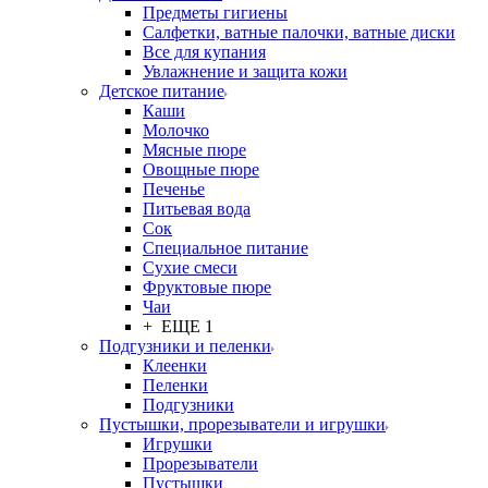
Предметы гигиены
Салфетки, ватные палочки, ватные диски
Все для купания
Увлажнение и защита кожи
Детское питание
Каши
Молочко
Мясные пюре
Овощные пюре
Печенье
Питьевая вода
Сок
Специальное питание
Сухие смеси
Фруктовые пюре
Чаи
+ ЕЩЕ 1
Подгузники и пеленки
Клеенки
Пеленки
Подгузники
Пустышки, прорезыватели и игрушки
Игрушки
Прорезыватели
Пустышки