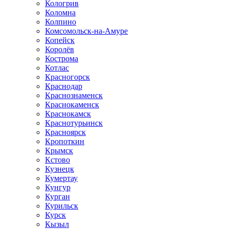
Кологрив
Коломна
Колпино
Комсомольск-на-Амуре
Копейск
Королёв
Кострома
Котлас
Красногорск
Краснодар
Краснознаменск
Краснокаменск
Краснокамск
Краснотурьинск
Красноярск
Кропоткин
Крымск
Кстово
Кузнецк
Кумертау
Кунгур
Курган
Курильск
Курск
Кызыл