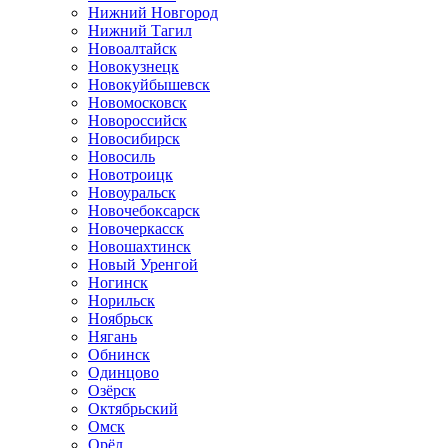
Нижний Новгород
Нижний Тагил
Новоалтайск
Новокузнецк
Новокуйбышевск
Новомосковск
Новороссийск
Новосибирск
Новосиль
Новотроицк
Новоуральск
Новочебоксарск
Новочеркасск
Новошахтинск
Новый Уренгой
Ногинск
Норильск
Ноябрьск
Нягань
Обнинск
Одинцово
Озёрск
Октябрьский
Омск
Орёл