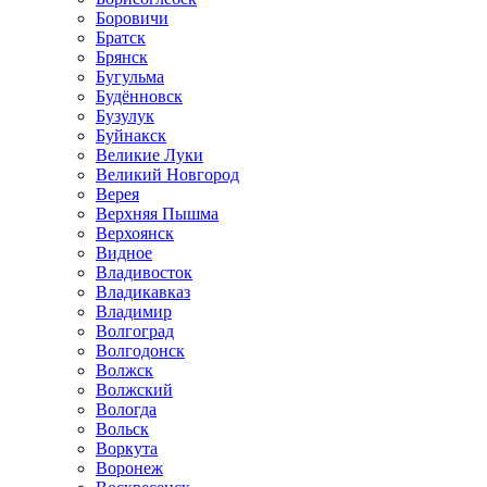
Боровичи
Братск
Брянск
Бугульма
Будённовск
Бузулук
Буйнакск
Великие Луки
Великий Новгород
Верея
Верхняя Пышма
Верхоянск
Видное
Владивосток
Владикавказ
Владимир
Волгоград
Волгодонск
Волжск
Волжский
Вологда
Вольск
Воркута
Воронеж