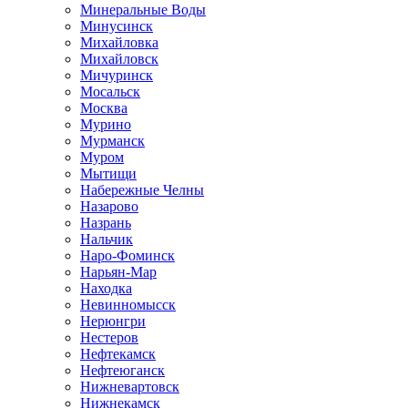
Минеральные Воды
Минусинск
Михайловка
Михайловск
Мичуринск
Мосальск
Москва
Мурино
Мурманск
Муром
Мытищи
Набережные Челны
Назарово
Назрань
Нальчик
Наро-Фоминск
Нарьян-Мар
Находка
Невинномысск
Нерюнгри
Нестеров
Нефтекамск
Нефтеюганск
Нижневартовск
Нижнекамск