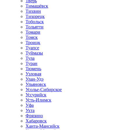
Тверь
Тимашёвск
Тихвин
Тихорецк
Тобольск
Тольятти
Томари
Томск
Троицк
Туапсе
Туймазы
Тула
Туран
Тюмень
Узловая
Улан-Удэ
Ульяновск
Усолье-Сибирское
Уссурийск
Усть-Илимск
Уфа
Ухта
Фрязино
Хабаровск
Ханта-Мансийск