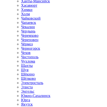
Ханты-Мансийск
Хасавюрт
Химки
Холм
Чайковский
Чапаевск
Чекалин
Чердынь
Черемхово
Череповец
Чёрмоз
Черногорск
Чехов
Чистополь
Чухлома
Шахты
Шуя
Щёкино
Щёлково
Электросталь
Элиста
Энгельс
Южно-Сахалинск
Юрга
Якутск