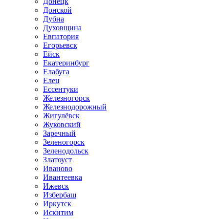
Донецк
Донской
Дубна
Духовщина
Евпатория
Егорьевск
Ейск
Екатеринбург
Елабуга
Елец
Ессентуки
Железногорск
Железнодорожный
Жигулёвск
Жуковский
Заречный
Зеленогорск
Зеленодольск
Златоуст
Иваново
Ивантеевка
Ижевск
Избербаш
Иркутск
Искитим