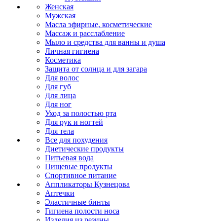
Женская
Мужская
Масла эфирные, косметические
Массаж и расслабление
Мыло и средства для ванны и душа
Личная гигиена
Косметика
Защита от солнца и для загара
Для волос
Для губ
Для лица
Для ног
Уход за полостью рта
Для рук и ногтей
Для тела
Все для похудения
Диетические продукты
Питьевая вода
Пищевые продукты
Спортивное питание
Аппликаторы Кузнецова
Аптечки
Эластичные бинты
Гигиена полости носа
Изделия из резины