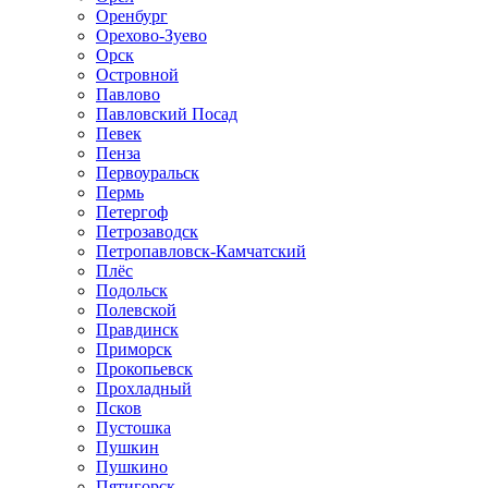
Оренбург
Орехово-Зуево
Орск
Островной
Павлово
Павловский Посад
Певек
Пенза
Первоуральск
Пермь
Петергоф
Петрозаводск
Петропавловск-Камчатский
Плёс
Подольск
Полевской
Правдинск
Приморск
Прокопьевск
Прохладный
Псков
Пустошка
Пушкин
Пушкино
Пятигорск