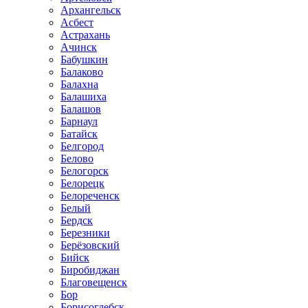
Архангельск
Асбест
Астрахань
Ачинск
Бабушкин
Балаково
Балахна
Балашиха
Балашов
Барнаул
Батайск
Белгород
Белово
Белогорск
Белорецк
Белореченск
Белый
Бердск
Березники
Берёзовский
Бийск
Биробиджан
Благовещенск
Бор
Борисоглебск