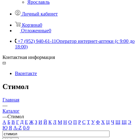
Ярославль
Личный кабинет
Корзина
0
Отложенные
0
+7 (952) 940-61-11
Оператор интернет-аптеки (с 9:00 до
18:00)
Контактная информация
Вконтакте
Стимол
Главная
—
Каталог
—
Стимол
А
Б
В
Г
Д
Е
Ж
З
И
Й
К
Л
М
Н
О
П
Р
С
Т
У
Ф
Х
Ц
Ч
Ш
Щ
Э
Ю
Я
A-Z
0-9