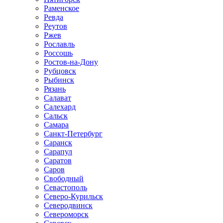
Раменское
Ревда
Реутов
Ржев
Рославль
Россошь
Ростов-на-Дону
Рубцовск
Рыбинск
Рязань
Салават
Салехард
Сальск
Самара
Санкт-Петербург
Саранск
Сарапул
Саратов
Саров
Свободный
Севастополь
Северо-Курильск
Северодвинск
Североморск