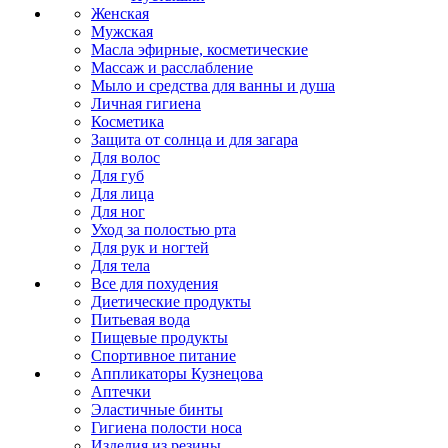
Женская
Мужская
Масла эфирные, косметические
Массаж и расслабление
Мыло и средства для ванны и душа
Личная гигиена
Косметика
Защита от солнца и для загара
Для волос
Для губ
Для лица
Для ног
Уход за полостью рта
Для рук и ногтей
Для тела
Все для похудения
Диетические продукты
Питьевая вода
Пищевые продукты
Спортивное питание
Аппликаторы Кузнецова
Аптечки
Эластичные бинты
Гигиена полости носа
Изделия из резины