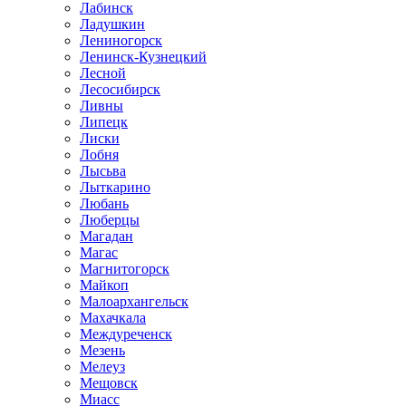
Лабинск
Ладушкин
Лениногорск
Ленинск-Кузнецкий
Лесной
Лесосибирск
Ливны
Липецк
Лиски
Лобня
Лысьва
Лыткарино
Любань
Люберцы
Магадан
Магас
Магнитогорск
Майкоп
Малоархангельск
Махачкала
Междуреченск
Мезень
Мелеуз
Мещовск
Миасс