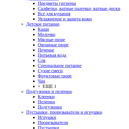
Предметы гигиены
Салфетки, ватные палочки, ватные диски
Все для купания
Увлажнение и защита кожи
Детское питание
Каши
Молочко
Мясные пюре
Овощные пюре
Печенье
Питьевая вода
Сок
Специальное питание
Сухие смеси
Фруктовые пюре
Чаи
+ ЕЩЕ 1
Подгузники и пеленки
Клеенки
Пеленки
Подгузники
Пустышки, прорезыватели и игрушки
Игрушки
Прорезыватели
Пустышки