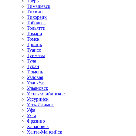
Тверь
Тимашёвск
Тихвин
Тихорецк
Тобольск
Тольятти
Томари
Томск
Троицк
Туапсе
Туймазы
Тула
Туран
Тюмень
Узловая
Улан-Удэ
Ульяновск
Усолье-Сибирское
Уссурийск
Усть-Илимск
Уфа
Ухта
Фрязино
Хабаровск
Ханта-Мансийск