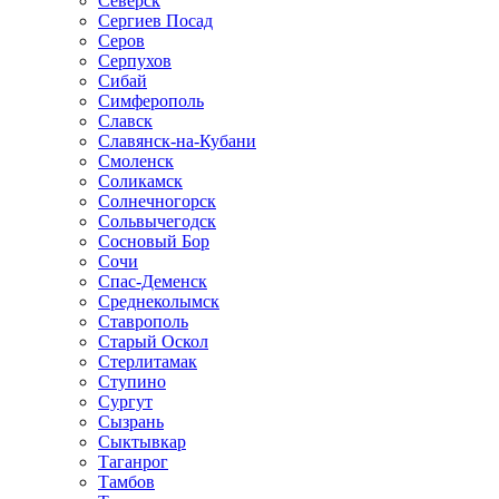
Северск
Сергиев Посад
Серов
Серпухов
Сибай
Симферополь
Славск
Славянск-на-Кубани
Смоленск
Соликамск
Солнечногорск
Сольвычегодск
Сосновый Бор
Сочи
Спас-Деменск
Среднеколымск
Ставрополь
Старый Оскол
Стерлитамак
Ступино
Сургут
Сызрань
Сыктывкар
Таганрог
Тамбов