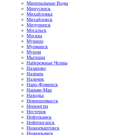
Минеральные Воды
Минусинск
Михайловка
Михайловск
Мичуринск
Мосальск
Москва
Мурино
Мурманск
Муром
Мытищи
Набережные Челны
Назарово
Назрань
Нальчик
Наро-Фоминск
Нарьян-Мар
Находка
Невинномысск
Нерюнгри
Нестеров
Нефтекамск
Нефтеюганск
Нижневартовск
Нижнекамск