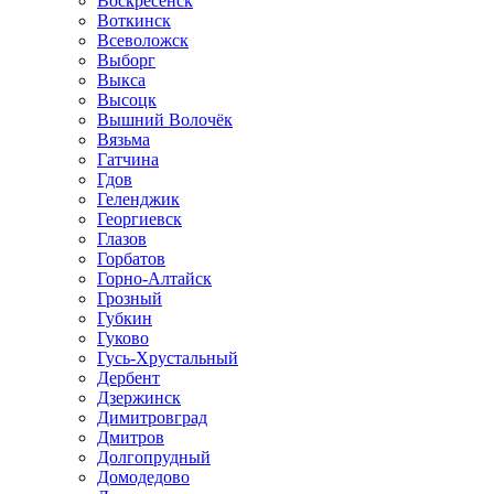
Воскресенск
Воткинск
Всеволожск
Выборг
Выкса
Высоцк
Вышний Волочёк
Вязьма
Гатчина
Гдов
Геленджик
Георгиевск
Глазов
Горбатов
Горно-Алтайск
Грозный
Губкин
Гуково
Гусь-Хрустальный
Дербент
Дзержинск
Димитровград
Дмитров
Долгопрудный
Домодедово