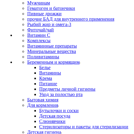
Мужчинам
Гематоген и батончики
Пивные дрожжи
прочие БАД для внутреннего применения
Рыбий жир и омега-3
Фиточай/чай
Витамин С
Комплексы
Витаминные препараты
Минеральные вещества
Поливитамины
Беременным и кормящим
Белье
Витамины
Крема
Питание
Предметы личной гигиены
Уход за полостью рта
Бытовая химия
Для кормления
Бутылочки и соски
Детская посуда
Слюнявчики
Стерилизаторы и пакеты для стерилизации
Детская гигиена