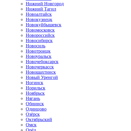
Нижний Новгород
Нижний Тагил
Новоалтайск
Новокузнецк
Новокуйбышевск
Новомосковск
Новороссийск
Новосибирск
Новосиль
Новотроицк
Новоуральск
Новочебоксарск
Новочеркасск
Новошахтинск
Новый Уренгой
Ногинск
Норильск
Ноябрьск
Нягань
Обнинск
Одинцово
Озёрск
Октябрьский
Омск
Орёл