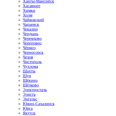
Ханты-Мансийск
Хасавюрт
Химки
Холм
Чайковский
Чапаевск
Чекалин
Чердынь
Черемхово
Череповец
Чёрмоз
Черногорск
Чехов
Чистополь
Чухлома
Шахты
Шуя
Щёкино
Щёлково
Электросталь
Элиста
Энгельс
Южно-Сахалинск
Юрга
Якутск