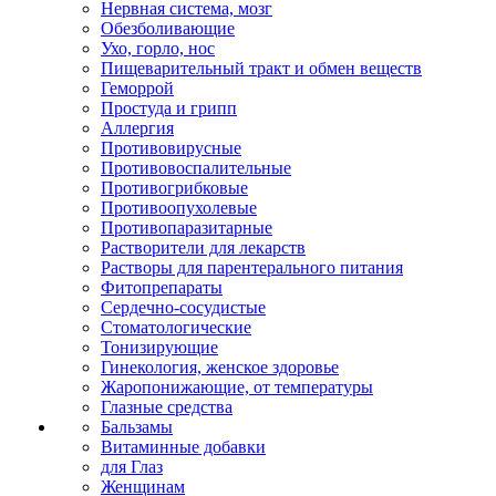
Нервная система, мозг
Обезболивающие
Ухо, горло, нос
Пищеварительный тракт и обмен веществ
Геморрой
Простуда и грипп
Аллергия
Противовирусные
Противовоспалительные
Противогрибковые
Противоопухолевые
Противопаразитарные
Растворители для лекарств
Растворы для парентерального питания
Фитопрепараты
Сердечно-сосудистые
Стоматологические
Тонизирующие
Гинекология, женское здоровье
Жаропонижающие, от температуры
Глазные средства
Бальзамы
Витаминные добавки
для Глаз
Женщинам