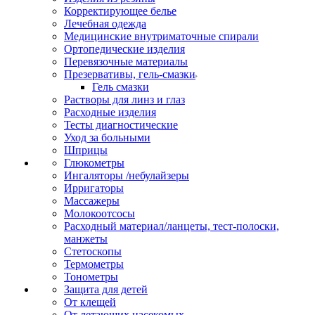
Корректирующее белье
Лечебная одежда
Медицинские внутриматочные спирали
Ортопедические изделия
Перевязочные материалы
Презервативы, гель-смазки
Гель смазки
Растворы для линз и глаз
Расходные изделия
Тесты диагностические
Уход за больными
Шприцы
Глюкометры
Ингаляторы /небулайзеры
Ирригаторы
Массажеры
Молокоотсосы
Расходный материал/ланцеты, тест-полоски,
манжеты
Стетоскопы
Термометры
Тонометры
Защита для детей
От клещей
От летающих насекомых