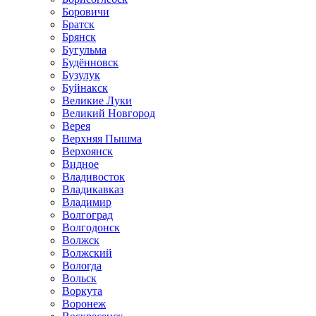
Боровичи
Братск
Брянск
Бугульма
Будённовск
Бузулук
Буйнакск
Великие Луки
Великий Новгород
Верея
Верхняя Пышма
Верхоянск
Видное
Владивосток
Владикавказ
Владимир
Волгоград
Волгодонск
Волжск
Волжский
Вологда
Вольск
Воркута
Воронеж