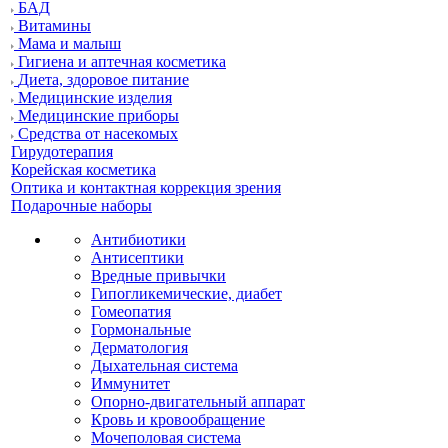
БАД
Витамины
Мама и малыш
Гигиена и аптечная косметика
Диета, здоровое питание
Медицинские изделия
Медицинские приборы
Средства от насекомых
Гирудотерапия
Корейская косметика
Оптика и контактная коррекция зрения
Подарочные наборы
Антибиотики
Антисептики
Вредные привычки
Гипогликемические, диабет
Гомеопатия
Гормональные
Дерматология
Дыхательная система
Иммунитет
Опорно-двигательный аппарат
Кровь и кровообращение
Мочеполовая система