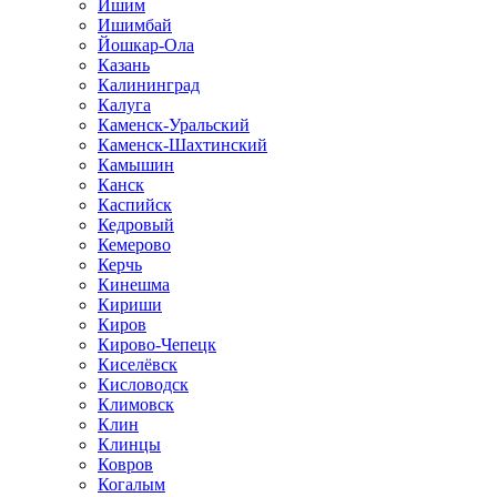
Ишим
Ишимбай
Йошкар-Ола
Казань
Калининград
Калуга
Каменск-Уральский
Каменск-Шахтинский
Камышин
Канск
Каспийск
Кедровый
Кемерово
Керчь
Кинешма
Кириши
Киров
Кирово-Чепецк
Киселёвск
Кисловодск
Климовск
Клин
Клинцы
Ковров
Когалым