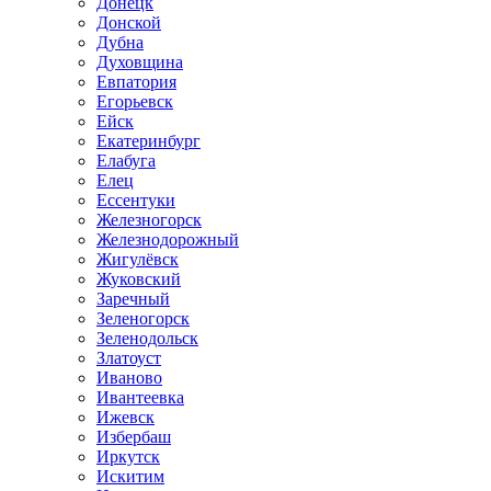
Донецк
Донской
Дубна
Духовщина
Евпатория
Егорьевск
Ейск
Екатеринбург
Елабуга
Елец
Ессентуки
Железногорск
Железнодорожный
Жигулёвск
Жуковский
Заречный
Зеленогорск
Зеленодольск
Златоуст
Иваново
Ивантеевка
Ижевск
Избербаш
Иркутск
Искитим