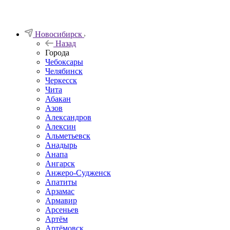
Новосибирск
Назад
Города
Чебоксары
Челябинск
Черкесск
Чита
Абакан
Азов
Александров
Алексин
Альметьевск
Анадырь
Анапа
Ангарск
Анжеро-Судженск
Апатиты
Арзамас
Армавир
Арсеньев
Артём
Артёмовск