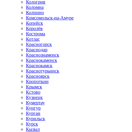
Кологрив
Коломна
Колпино
Комсомольск-на-Амуре
Копейск
Королёв
Кострома
Котлас
Красногорск
Краснодар
Краснознаменск
Краснокаменск
Краснокамск
Краснотурьинск
Красноярск
Кропоткин
Крымск
Кстово
Кузнецк
Кумертау
Кунгур
Курган
Курильск
Курск
Кызыл