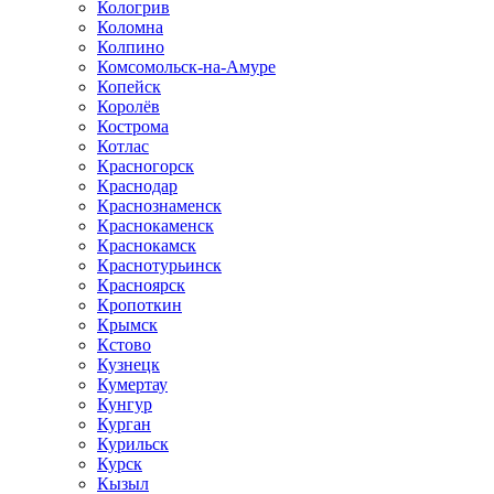
Кологрив
Коломна
Колпино
Комсомольск-на-Амуре
Копейск
Королёв
Кострома
Котлас
Красногорск
Краснодар
Краснознаменск
Краснокаменск
Краснокамск
Краснотурьинск
Красноярск
Кропоткин
Крымск
Кстово
Кузнецк
Кумертау
Кунгур
Курган
Курильск
Курск
Кызыл