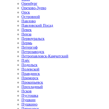
Оренбург
Орехово-Зуево
Орск
Островной
Павлово
Павловский Посад
Певек
Пенза
Первоуральск
Пермь
Петергоф
Петрозаводск
Петропавловск-Камчатский
Плёс
Подольск
Полевской
Правдинск
Приморск
Прокопьевск
Прохладный
Псков
Пустошка
Пушкин
Пушкино
Пятигорск