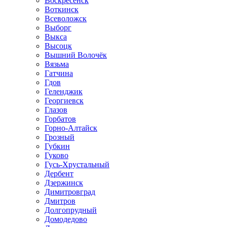
Воскресенск
Воткинск
Всеволожск
Выборг
Выкса
Высоцк
Вышний Волочёк
Вязьма
Гатчина
Гдов
Геленджик
Георгиевск
Глазов
Горбатов
Горно-Алтайск
Грозный
Губкин
Гуково
Гусь-Хрустальный
Дербент
Дзержинск
Димитровград
Дмитров
Долгопрудный
Домодедово