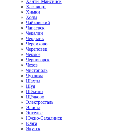
Ханты-Мансийск
Хасавюрт
Химки
Холм
Чайковский
Чапаевск
Чекалин
Чердынь
Черемхово
Череповец
Чёрмоз
Черногорск
Чехов
Чистополь
Чухлома
Шахты
Шуя
Щёкино
Щёлково
Электросталь
Элиста
Энгельс
Южно-Сахалинск
Юрга
Якутск