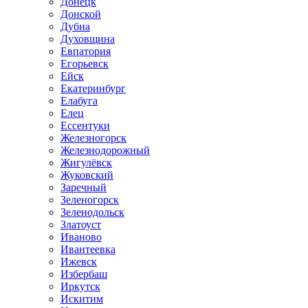
Донецк
Донской
Дубна
Духовщина
Евпатория
Егорьевск
Ейск
Екатеринбург
Елабуга
Елец
Ессентуки
Железногорск
Железнодорожный
Жигулёвск
Жуковский
Заречный
Зеленогорск
Зеленодольск
Златоуст
Иваново
Ивантеевка
Ижевск
Избербаш
Иркутск
Искитим