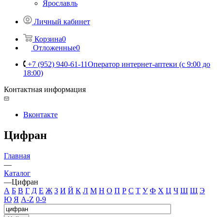
Ярославль
Личный кабинет
Корзина
0
Отложенные
0
+7 (952) 940-61-11
Оператор интернет-аптеки (с 9:00 до
18:00)
Контактная информация
Вконтакте
Цифран
Главная
—
Каталог
—
Цифран
А
Б
В
Г
Д
Е
Ж
З
И
Й
К
Л
М
Н
О
П
Р
С
Т
У
Ф
Х
Ц
Ч
Ш
Щ
Э
Ю
Я
A-Z
0-9