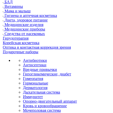
БАД
Витамины
Мама и малыш
Гигиена и аптечная косметика
Диета, здоровое питание
Медицинские изделия
Медицинские приборы
Средства от насекомых
Гирудотерапия
Корейская косметика
Оптика и контактная коррекция зрения
Подарочные наборы
Антибиотики
Антисептики
Вредные привычки
Гипогликемические, диабет
Гомеопатия
Гормональные
Дерматология
Дыхательная система
Иммунитет
Опорно-двигательный аппарат
Кровь и кровообращение
Мочеполовая система