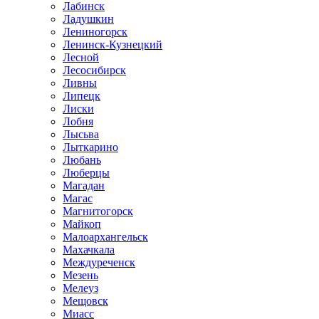
Лабинск
Ладушкин
Лениногорск
Ленинск-Кузнецкий
Лесной
Лесосибирск
Ливны
Липецк
Лиски
Лобня
Лысьва
Лыткарино
Любань
Люберцы
Магадан
Магас
Магнитогорск
Майкоп
Малоархангельск
Махачкала
Междуреченск
Мезень
Мелеуз
Мещовск
Миасс