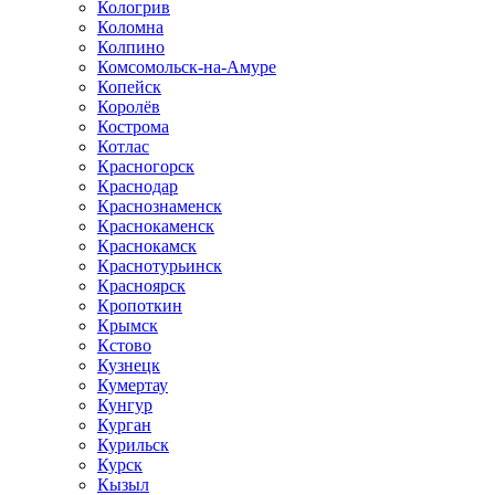
Кологрив
Коломна
Колпино
Комсомольск-на-Амуре
Копейск
Королёв
Кострома
Котлас
Красногорск
Краснодар
Краснознаменск
Краснокаменск
Краснокамск
Краснотурьинск
Красноярск
Кропоткин
Крымск
Кстово
Кузнецк
Кумертау
Кунгур
Курган
Курильск
Курск
Кызыл