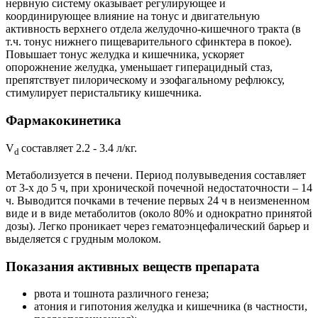
нервную систему оказывает регулирующее и
координирующее влияние на тонус и двигательную
активность верхнего отдела желудочно-кишечного тракта (в
т.ч. тонус нижнего пищеварительного сфинктера в покое).
Повышает тонус желудка и кишечника, ускоряет
опорожнение желудка, уменьшает гиперацидный стаз,
препятствует пилорическому и эзофагальному рефлюксу,
стимулирует перистальтику кишечника.
Фармакокинетика
V
составляет 2.2 - 3.4 л/кг.
d
Метаболизуется в печени. Период полувыведения составляет
от 3-х до 5 ч, при хронической почечной недостаточности – 14
ч. Выводится почками в течение первых 24 ч в неизмененном
виде и в виде метаболитов (около 80% и однократно принятой
дозы). Легко проникает через гематоэнцефалический барьер и
выделяется с грудным молоком.
Показания активных веществ препарата
рвота и тошнота различного генеза;
атония и гипотония желудка и кишечника (в частности,