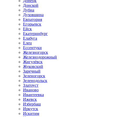
Донецк
Донской
Дубна
Духовщина
Евпатория
Егорьевск
Ейск
Екатеринбург
Елабуга
Елец
Ессентуки
Железногорск
Железнодорожный
Жигулёвск
Жуковский
Заречный
Зеленогорск
Зеленодольск
Златоуст
Иваново
Ивантеевка
Ижевск
Избербаш
Иркутск
Искитим