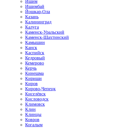
Ишим
Ишимбай
Йошкар-Ола
Казань
Калининград
Калуга
Каменск-Уральский
Каменск-Шахтинский
Камышин
Канск
Каспийск
Кедровый
Кемерово
Керчь
Кинешма
Кириши
Киров
Кирово-Чепецк
Киселёвск
Кисловодск
Климовск
Клин
Клинцы
Ковров
Когалым