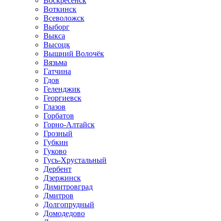
Воскресенск
Воткинск
Всеволожск
Выборг
Выкса
Высоцк
Вышний Волочёк
Вязьма
Гатчина
Гдов
Геленджик
Георгиевск
Глазов
Горбатов
Горно-Алтайск
Грозный
Губкин
Гуково
Гусь-Хрустальный
Дербент
Дзержинск
Димитровград
Дмитров
Долгопрудный
Домодедово