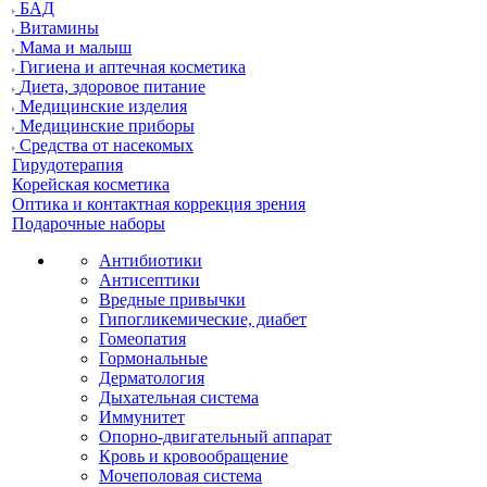
БАД
Витамины
Мама и малыш
Гигиена и аптечная косметика
Диета, здоровое питание
Медицинские изделия
Медицинские приборы
Средства от насекомых
Гирудотерапия
Корейская косметика
Оптика и контактная коррекция зрения
Подарочные наборы
Антибиотики
Антисептики
Вредные привычки
Гипогликемические, диабет
Гомеопатия
Гормональные
Дерматология
Дыхательная система
Иммунитет
Опорно-двигательный аппарат
Кровь и кровообращение
Мочеполовая система