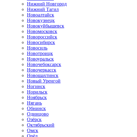
Нижний Новгород
Нижний Тагил
Новоалтайск
Новокузнецк
Новокуйбышевск
Новомосковск
Новороссийск
Новосибирск
Новосиль
Новотроицк
Новоуральск
Новочебоксарск
Новочеркасск
Новошахтинск
Новый Уренгой
Ногинск
Норильск
Ноябрьск
Нягань
Обнинск
Одинцово
Озёрск
Октябрьский
Омск
Орёл