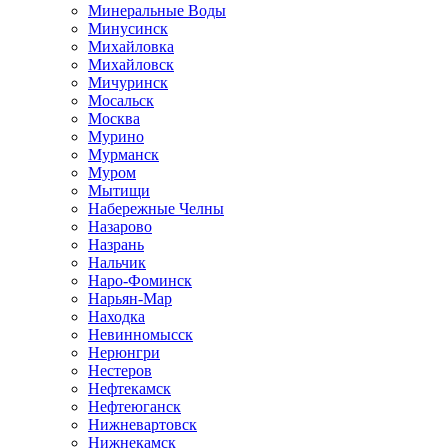
Минеральные Воды
Минусинск
Михайловка
Михайловск
Мичуринск
Мосальск
Москва
Мурино
Мурманск
Муром
Мытищи
Набережные Челны
Назарово
Назрань
Нальчик
Наро-Фоминск
Нарьян-Мар
Находка
Невинномысск
Нерюнгри
Нестеров
Нефтекамск
Нефтеюганск
Нижневартовск
Нижнекамск