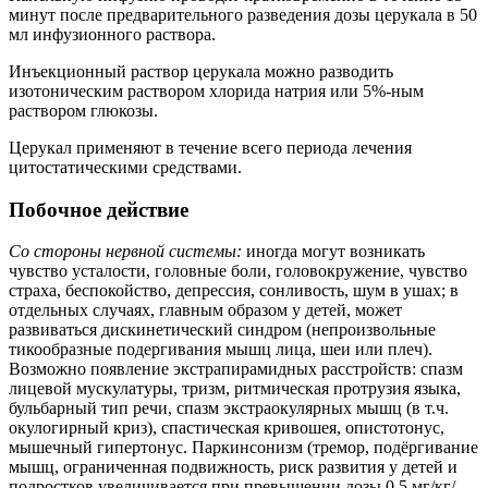
минут после предварительного разведения дозы церукала в 50
мл инфузионного раствора.
Инъекционный раствор церукала можно разводить
изотоническим раствором хлорида натрия или 5%-ным
раствором глюкозы.
Церукал применяют в течение всего периода лечения
цитостатическими средствами.
Побочное действие
Со стороны нервной системы:
иногда могут возникать
чувство усталости, головные боли, головокружение, чувство
страха, беспокойство, депрессия, сонливость, шум в ушах; в
отдельных случаях, главным образом у детей, может
развиваться дискинетический синдром (непроизвольные
тикообразные подергивания мышц лица, шеи или плеч).
Возможно появление экстрапирамидных расстройств: спазм
лицевой мускулатуры, тризм, ритмическая протрузия языка,
бульбарный тип речи, спазм экстраокулярных мышц (в т.ч.
окулогирный криз), спастическая кривошея, опистотонус,
мышечный гипертонус. Паркинсонизм (тремор, подёргивание
мышц, ограниченная подвижность, риск развития у детей и
подростков увеличивается при превышении дозы 0.5 мг/кг/