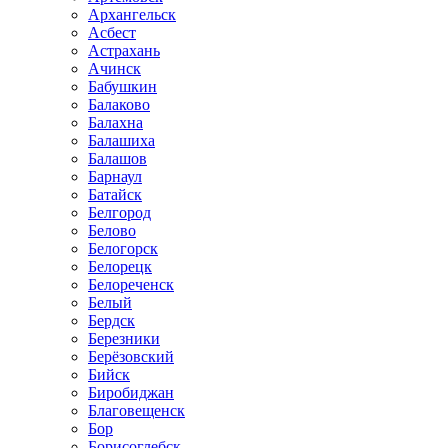
Архангельск
Асбест
Астрахань
Ачинск
Бабушкин
Балаково
Балахна
Балашиха
Балашов
Барнаул
Батайск
Белгород
Белово
Белогорск
Белорецк
Белореченск
Белый
Бердск
Березники
Берёзовский
Бийск
Биробиджан
Благовещенск
Бор
Борисоглебск