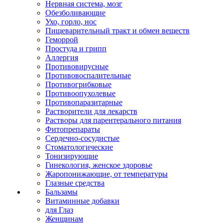
Нервная система, мозг
Обезболивающие
Ухо, горло, нос
Пищеварительный тракт и обмен веществ
Геморрой
Простуда и грипп
Аллергия
Противовирусные
Противовоспалительные
Противогрибковые
Противоопухолевые
Противопаразитарные
Растворители для лекарств
Растворы для парентерального питания
Фитопрепараты
Сердечно-сосудистые
Стоматологические
Тонизирующие
Гинекология, женское здоровье
Жаропонижающие, от температуры
Глазные средства
Бальзамы
Витаминные добавки
для Глаз
Женщинам