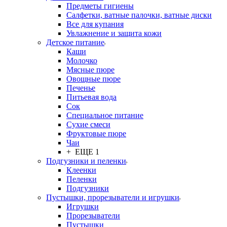
Предметы гигиены
Салфетки, ватные палочки, ватные диски
Все для купания
Увлажнение и защита кожи
Детское питание
Каши
Молочко
Мясные пюре
Овощные пюре
Печенье
Питьевая вода
Сок
Специальное питание
Сухие смеси
Фруктовые пюре
Чаи
+ ЕЩЕ 1
Подгузники и пеленки
Клеенки
Пеленки
Подгузники
Пустышки, прорезыватели и игрушки
Игрушки
Прорезыватели
Пустышки