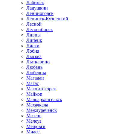
Лабинск
Ладушкин
Лениногорск
Ленинск-Кузнецкий
Лесной
Лесосибирск
Ливны
Липецк
Лиски
Лобня
Лысьва
Лыткарино
Любань
Люберцы
Магадан
Магас
Магнитогорск
Майкоп
Малоархангельск
Махачкала
Междуреченск
Мезень
Мелеуз
Мещовск
Миасс