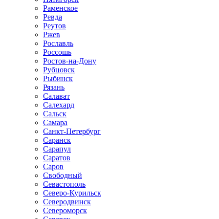
Раменское
Ревда
Реутов
Ржев
Рославль
Россошь
Ростов-на-Дону
Рубцовск
Рыбинск
Рязань
Салават
Салехард
Сальск
Самара
Санкт-Петербург
Саранск
Сарапул
Саратов
Саров
Свободный
Севастополь
Северо-Курильск
Северодвинск
Североморск