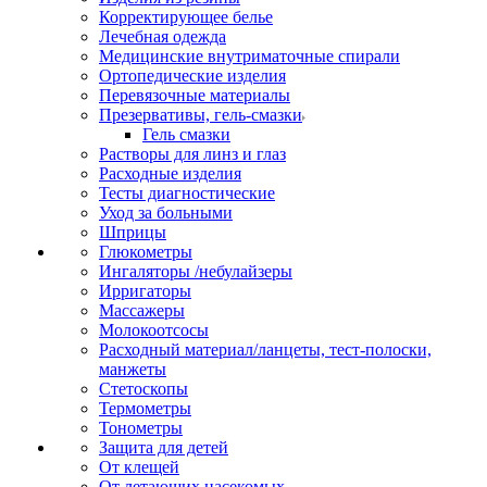
Корректирующее белье
Лечебная одежда
Медицинские внутриматочные спирали
Ортопедические изделия
Перевязочные материалы
Презервативы, гель-смазки
Гель смазки
Растворы для линз и глаз
Расходные изделия
Тесты диагностические
Уход за больными
Шприцы
Глюкометры
Ингаляторы /небулайзеры
Ирригаторы
Массажеры
Молокоотсосы
Расходный материал/ланцеты, тест-полоски,
манжеты
Стетоскопы
Термометры
Тонометры
Защита для детей
От клещей
От летающих насекомых