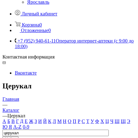
Ярославль
Личный кабинет
Корзина
0
Отложенные
0
+7 (952) 940-61-11
Оператор интернет-аптеки (с 9:00 до
18:00)
Контактная информация
Вконтакте
Церукал
Главная
—
Каталог
—
Церукал
А
Б
В
Г
Д
Е
Ж
З
И
Й
К
Л
М
Н
О
П
Р
С
Т
У
Ф
Х
Ц
Ч
Ш
Щ
Э
Ю
Я
A-Z
0-9