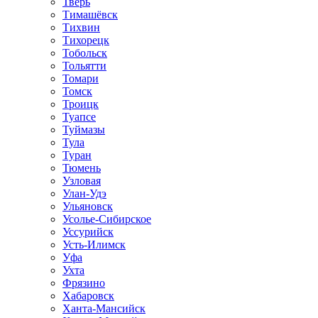
Тверь
Тимашёвск
Тихвин
Тихорецк
Тобольск
Тольятти
Томари
Томск
Троицк
Туапсе
Туймазы
Тула
Туран
Тюмень
Узловая
Улан-Удэ
Ульяновск
Усолье-Сибирское
Уссурийск
Усть-Илимск
Уфа
Ухта
Фрязино
Хабаровск
Ханта-Мансийск