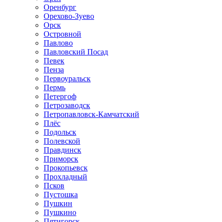
Оренбург
Орехово-Зуево
Орск
Островной
Павлово
Павловский Посад
Певек
Пенза
Первоуральск
Пермь
Петергоф
Петрозаводск
Петропавловск-Камчатский
Плёс
Подольск
Полевской
Правдинск
Приморск
Прокопьевск
Прохладный
Псков
Пустошка
Пушкин
Пушкино
Пятигорск