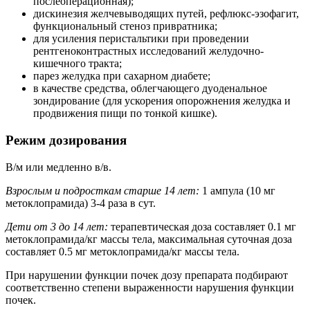
послеоперационная);
дискинезия желчевыводящих путей, рефлюкс-эзофагит,
функциональный стеноз привратника;
для усиления перистальтики при проведении
рентгеноконтрастных исследований желудочно-
кишечного тракта;
парез желудка при сахарном диабете;
в качестве средства, облегчающего дуоденальное
зондирование (для ускорения опорожнения желудка и
продвижения пищи по тонкой кишке).
Режим дозирования
В/м или медленно в/в.
Взрослым и подросткам старше 14 лет:
1 ампула (10 мг
метоклопрамида) 3-4 раза в сут.
Дети от 3 до 14 лет:
терапевтическая доза составляет 0.1 мг
метоклопрамида/кг массы тела, максимальная суточная доза
составляет 0.5 мг метоклопрамида/кг массы тела.
При нарушении функции почек дозу препарата подбирают
соответственно степени выраженности нарушения функции
почек.