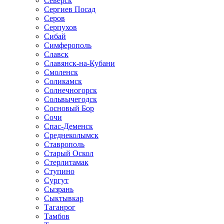
Северск
Сергиев Посад
Серов
Серпухов
Сибай
Симферополь
Славск
Славянск-на-Кубани
Смоленск
Соликамск
Солнечногорск
Сольвычегодск
Сосновый Бор
Сочи
Спас-Деменск
Среднеколымск
Ставрополь
Старый Оскол
Стерлитамак
Ступино
Сургут
Сызрань
Сыктывкар
Таганрог
Тамбов