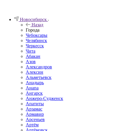
Новосибирск
Назад
Города
Чебоксары
Челябинск
Черкесск
Чита
Абакан
Азов
Александров
Алексин
Альметьевск
Анадырь
Анапа
Ангарск
Анжеро-Судженск
Апатиты
Арзамас
Армавир
Арсеньев
Артём
Артёмовск