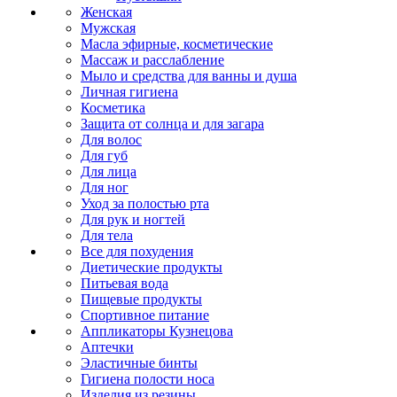
Женская
Мужская
Масла эфирные, косметические
Массаж и расслабление
Мыло и средства для ванны и душа
Личная гигиена
Косметика
Защита от солнца и для загара
Для волос
Для губ
Для лица
Для ног
Уход за полостью рта
Для рук и ногтей
Для тела
Все для похудения
Диетические продукты
Питьевая вода
Пищевые продукты
Спортивное питание
Аппликаторы Кузнецова
Аптечки
Эластичные бинты
Гигиена полости носа
Изделия из резины