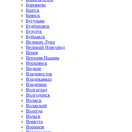
Боровичи
Братск
Брянск
Бугульма
Будённовск
Бузулук
Буйнакск
Великие Луки
Великий Новгород
Верея
Верхняя Пышма
Верхоянск
Видное
Владивосток
Владикавказ
Владимир
Волгоград
Волгодонск
Волжск
Волжский
Вологда
Вольск
Воркута
Воронеж