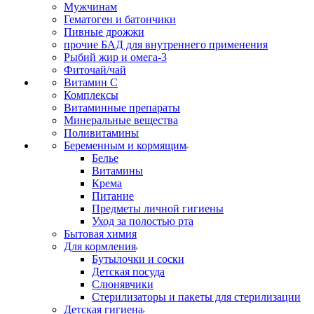
Мужчинам
Гематоген и батончики
Пивные дрожжи
прочие БАД для внутреннего применения
Рыбий жир и омега-3
Фиточай/чай
Витамин С
Комплексы
Витаминные препараты
Минеральные вещества
Поливитамины
Беременным и кормящим
Белье
Витамины
Крема
Питание
Предметы личной гигиены
Уход за полостью рта
Бытовая химия
Для кормления
Бутылочки и соски
Детская посуда
Слюнявчики
Стерилизаторы и пакеты для стерилизации
Детская гигиена