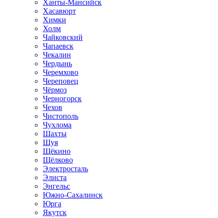
Ханты-Мансийск
Хасавюрт
Химки
Холм
Чайковский
Чапаевск
Чекалин
Чердынь
Черемхово
Череповец
Чёрмоз
Черногорск
Чехов
Чистополь
Чухлома
Шахты
Шуя
Щёкино
Щёлково
Электросталь
Элиста
Энгельс
Южно-Сахалинск
Юрга
Якутск