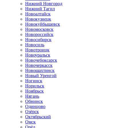
Нижний Новгород
Нижний Тагил
Новоалтайск
Новокузнецк
Новокуйбышевск
Новомосковск
Новороссийск
Новосибирск
Новосиль
Новотроицк
Новоуральск
Новочебоксарск
Новочеркасск
Новошахтинск
Новый Уренгой
Ногинск
Норильск
Ноябрьск
Нягань
Обнинск
Одинцово
Озёрск
Октябрьский
Омск
Орёл