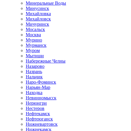
Минеральные Воды
Минусинск
Михайловка
Михайловск
Мичуринск
Мосальск
Москва
Мурино
Мурманск
Муром
Мытищи
Набережные Челны
Назарово
Назрань
Нальчик
Наро-Фоминск
Нарьян-Мар
Находка
Невинномысск
Нерюнгри
Нестеров
Нефтекамск
Нефтеюганск
Нижневартовск
Нижнекамск