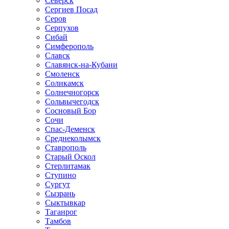
Северск
Сергиев Посад
Серов
Серпухов
Сибай
Симферополь
Славск
Славянск-на-Кубани
Смоленск
Соликамск
Солнечногорск
Сольвычегодск
Сосновый Бор
Сочи
Спас-Деменск
Среднеколымск
Ставрополь
Старый Оскол
Стерлитамак
Ступино
Сургут
Сызрань
Сыктывкар
Таганрог
Тамбов