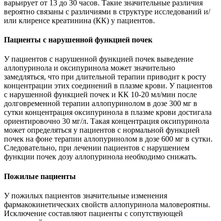
варьирует от 13 до 30 часов. Такие значительные различия
вероятно связаны с различиями в структуре исследований и/
или клиренсе креатинина (КК) у пациентов.
Пациенты с нарушенной функцией почек
У пациентов с нарушенной функцией почек выведение
аллопуринола и оксипуринола может значительно
замедляться, что при длительной терапии приводит к росту
концентрации этих соединений в плазме крови. У пациентов
с нарушенной функцией почек и КК 10-20 мл/мин после
долговременной терапии аллопуринолом в дозе 300 мг в
сутки концентрация оксипуринола в плазме крови достигала
ориентировочно 30 мг/л. Такая концентрация оксипуринола
может определяться у пациентов с нормальной функцией
почек на фоне терапии аллопуринолом в дозе 600 мг в сутки.
Следовательно, при лечении пациентов с нарушением
функции почек дозу аллопуринола необходимо снижать.
Пожилые пациенты
У пожилых пациентов значительные изменения
фармакокинетических свойств аллопуринола маловероятны.
Исключение составляют пациенты с сопутствующей