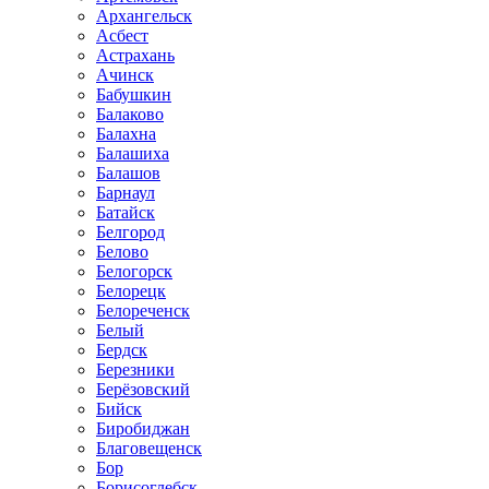
Архангельск
Асбест
Астрахань
Ачинск
Бабушкин
Балаково
Балахна
Балашиха
Балашов
Барнаул
Батайск
Белгород
Белово
Белогорск
Белорецк
Белореченск
Белый
Бердск
Березники
Берёзовский
Бийск
Биробиджан
Благовещенск
Бор
Борисоглебск