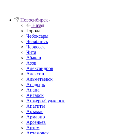
Новосибирск
Назад
Города
Чебоксары
Челябинск
Черкесск
Чита
Абакан
Азов
Александров
Алексин
Альметьевск
Анадырь
Анапа
Ангарск
Анжеро-Судженск
Апатиты
Арзамас
Армавир
Арсеньев
Артём
Артёмовск