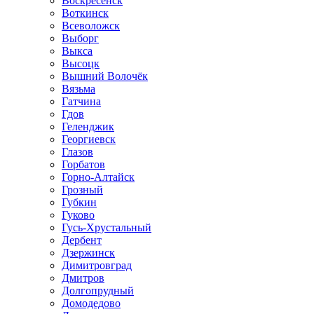
Воскресенск
Воткинск
Всеволожск
Выборг
Выкса
Высоцк
Вышний Волочёк
Вязьма
Гатчина
Гдов
Геленджик
Георгиевск
Глазов
Горбатов
Горно-Алтайск
Грозный
Губкин
Гуково
Гусь-Хрустальный
Дербент
Дзержинск
Димитровград
Дмитров
Долгопрудный
Домодедово