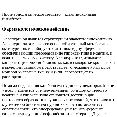
Противоподагрическое средство – ксантиноксидазы
ингибитор
Фармакологическое действие
Аллопуринол является структурным аналогом гипоксантина.
Аллопуринол, а также его основной активный метаболит -
оксипуринол, ингибируют ксантиноксидазу - фермент,
обеспечивающий преобразование гипоксантина в ксантин, и
ксантина в мочевую кислоту. Аллопуринол уменьшает
концентрацию мочевой кислоты, как в сыворотке крови, так и
в моче. Тем самым он предотвращает отложение кристаллов
мочевой кислоты в тканях и (или) способствует их
растворению.
Помимо подавления катаболизма пуринов у некоторых (но не
у всех) пациентов с гиперурикемией, большое количество
ксантина и гипоксантина становится доступно для
повторного образования пуриновых оснований, что приводит
к угнетению биосинтеза пуринов de novo по механизму
обратной связи, что опосредовано угнетением фермента
гипоксантин-гуанин фосфорибозил-трансферазы. Другие