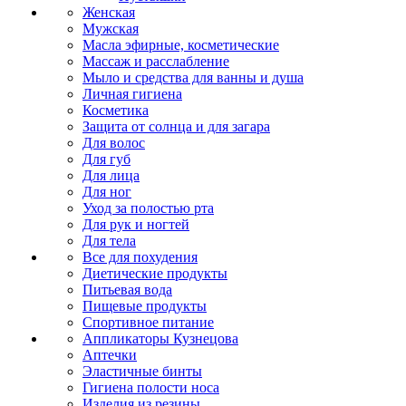
Женская
Мужская
Масла эфирные, косметические
Массаж и расслабление
Мыло и средства для ванны и душа
Личная гигиена
Косметика
Защита от солнца и для загара
Для волос
Для губ
Для лица
Для ног
Уход за полостью рта
Для рук и ногтей
Для тела
Все для похудения
Диетические продукты
Питьевая вода
Пищевые продукты
Спортивное питание
Аппликаторы Кузнецова
Аптечки
Эластичные бинты
Гигиена полости носа
Изделия из резины