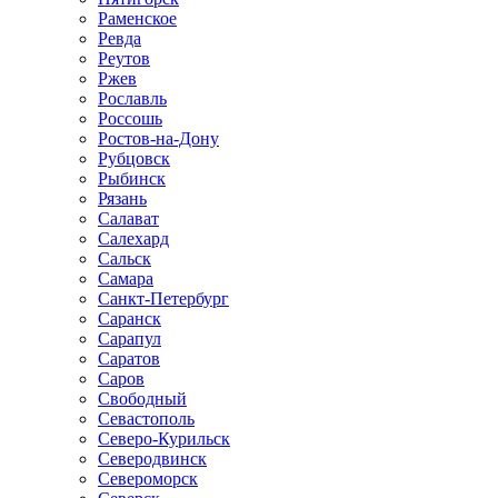
Раменское
Ревда
Реутов
Ржев
Рославль
Россошь
Ростов-на-Дону
Рубцовск
Рыбинск
Рязань
Салават
Салехард
Сальск
Самара
Санкт-Петербург
Саранск
Сарапул
Саратов
Саров
Свободный
Севастополь
Северо-Курильск
Северодвинск
Североморск