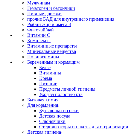
Мужчинам
Гематоген и батончики
Пивные дрожжи
прочие БАД для внутреннего применения
Рыбий жир и омега-3
Фиточай/чай
Витамин С
Комплексы
Витаминные препараты
Минеральные вещества
Поливитамины
Беременным и кормящим
Белье
Витамины
Крема
Питание
Предметы личной гигиены
Уход за полостью рта
Бытовая химия
Для кормления
Бутылочки и соски
Детская посуда
Слюнявчики
Стерилизаторы и пакеты для стерилизации
Детская гигиена