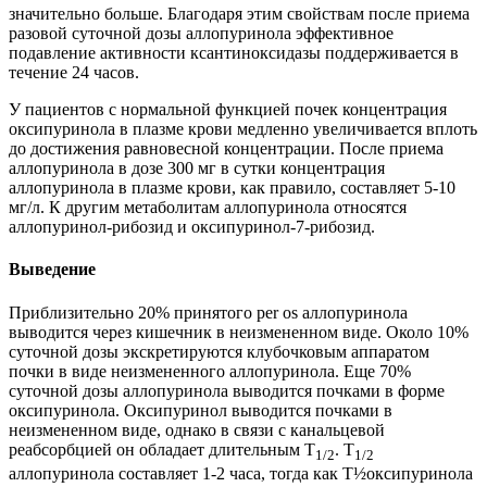
значительно больше. Благодаря этим свойствам после приема
разовой суточной дозы аллопуринола эффективное
подавление активности ксантиноксидазы поддерживается в
течение 24 часов.
У пациентов с нормальной функцией почек концентрация
оксипуринола в плазме крови медленно увеличивается вплоть
до достижения равновесной концентрации. После приема
аллопуринола в дозе 300 мг в сутки концентрация
аллопуринола в плазме крови, как правило, составляет 5-10
мг/л. К другим метаболитам аллопуринола относятся
аллопуринол-рибозид и оксипуринол-7-рибозид.
Выведение
Приблизительно 20% принятого per os аллопуринола
выводится через кишечник в неизмененном виде. Около 10%
суточной дозы экскретируются клубочковым аппаратом
почки в виде неизмененного аллопуринола. Еще 70%
суточной дозы аллопуринола выводится почками в форме
оксипуринола. Оксипуринол выводится почками в
неизмененном виде, однако в связи с канальцевой
реабсорбцией он обладает длительным T
. T
1/2
1/2
аллопуринола составляет 1-2 часа, тогда как T½оксипуринола