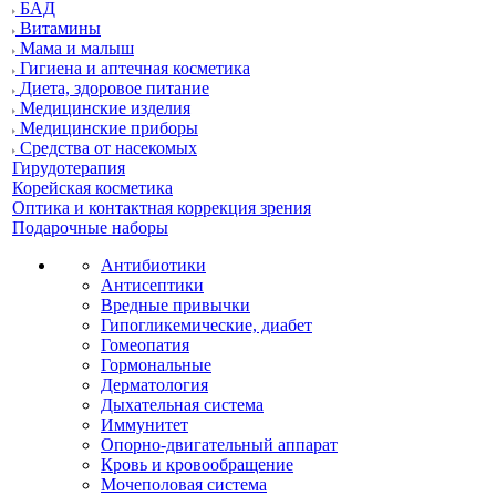
БАД
Витамины
Мама и малыш
Гигиена и аптечная косметика
Диета, здоровое питание
Медицинские изделия
Медицинские приборы
Средства от насекомых
Гирудотерапия
Корейская косметика
Оптика и контактная коррекция зрения
Подарочные наборы
Антибиотики
Антисептики
Вредные привычки
Гипогликемические, диабет
Гомеопатия
Гормональные
Дерматология
Дыхательная система
Иммунитет
Опорно-двигательный аппарат
Кровь и кровообращение
Мочеполовая система