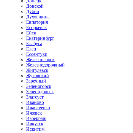
Донецк
Донской
Дубна
Духовщина
Евпатория
Егорьевск
Ейск
Екатеринбург
Елабуга
Елец
Ессентуки
Железногорск
Железнодорожный
Жигулёвск
Жуковский
Заречный
Зеленогорск
Зеленодольск
Златоуст
Иваново
Ивантеевка
Ижевск
Избербаш
Иркутск
Искитим