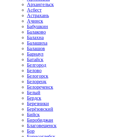
Архангельск
Асбест
Астрахань
Ачинск
Бабушкин
Балаково
Балахна
Балашиха
Балашов
Барнаул
Батайск
Белгород
Белово
Белогорск
Белорецк
Белореченск
Белый
Бердск
Березники
Берёзовский
Бийск
Биробиджан
Благовещенск
Бор
Борисоглебск