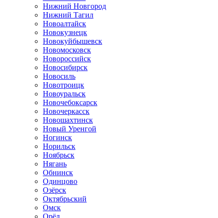
Нижний Новгород
Нижний Тагил
Новоалтайск
Новокузнецк
Новокуйбышевск
Новомосковск
Новороссийск
Новосибирск
Новосиль
Новотроицк
Новоуральск
Новочебоксарск
Новочеркасск
Новошахтинск
Новый Уренгой
Ногинск
Норильск
Ноябрьск
Нягань
Обнинск
Одинцово
Озёрск
Октябрьский
Омск
Орёл