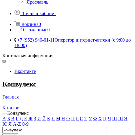
Ярославль
Личный кабинет
Корзина
0
Отложенные
0
+7 (952) 940-61-11
Оператор интернет-аптеки (с 9:00 до
18:00)
Контактная информация
Вконтакте
Конвулекс
Главная
—
Каталог
—
Конвулекс
А
Б
В
Г
Д
Е
Ж
З
И
Й
К
Л
М
Н
О
П
Р
С
Т
У
Ф
Х
Ц
Ч
Ш
Щ
Э
Ю
Я
A-Z
0-9