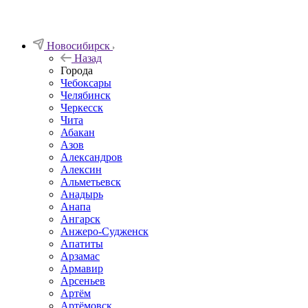
Новосибирск
Назад
Города
Чебоксары
Челябинск
Черкесск
Чита
Абакан
Азов
Александров
Алексин
Альметьевск
Анадырь
Анапа
Ангарск
Анжеро-Судженск
Апатиты
Арзамас
Армавир
Арсеньев
Артём
Артёмовск