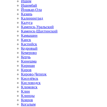
Ишим
Ишимбай
Йошкар-Ола
Казань
Калининград
Калуга
Каменск-Уральский
Каменск-Шахтинский
Камышин
Канск
Каспийск
Кедровый
Кемерово
Керчь
Кинешма
Кириши
Киров
Кирово-Чепецк
Киселёвск
Кисловодск
Климовск
Клин
Клинцы
Ковров
Когалым