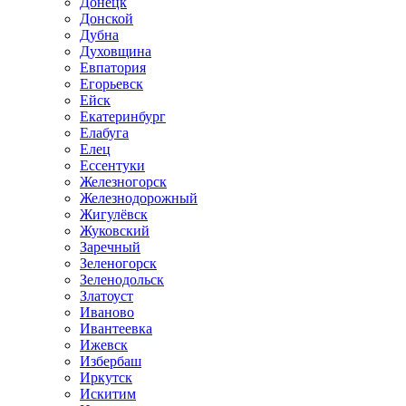
Донецк
Донской
Дубна
Духовщина
Евпатория
Егорьевск
Ейск
Екатеринбург
Елабуга
Елец
Ессентуки
Железногорск
Железнодорожный
Жигулёвск
Жуковский
Заречный
Зеленогорск
Зеленодольск
Златоуст
Иваново
Ивантеевка
Ижевск
Избербаш
Иркутск
Искитим