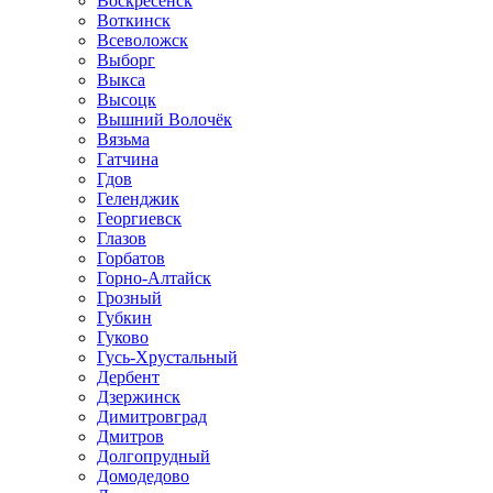
Воскресенск
Воткинск
Всеволожск
Выборг
Выкса
Высоцк
Вышний Волочёк
Вязьма
Гатчина
Гдов
Геленджик
Георгиевск
Глазов
Горбатов
Горно-Алтайск
Грозный
Губкин
Гуково
Гусь-Хрустальный
Дербент
Дзержинск
Димитровград
Дмитров
Долгопрудный
Домодедово