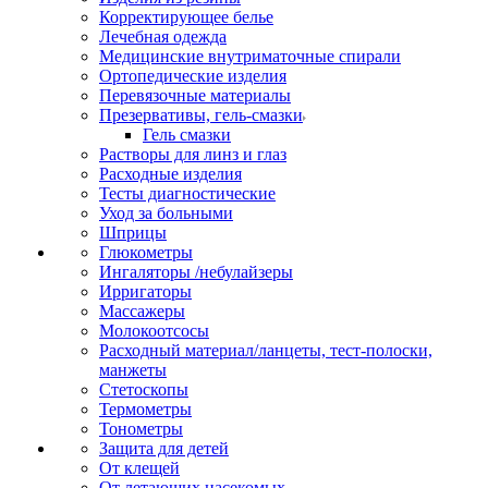
Корректирующее белье
Лечебная одежда
Медицинские внутриматочные спирали
Ортопедические изделия
Перевязочные материалы
Презервативы, гель-смазки
Гель смазки
Растворы для линз и глаз
Расходные изделия
Тесты диагностические
Уход за больными
Шприцы
Глюкометры
Ингаляторы /небулайзеры
Ирригаторы
Массажеры
Молокоотсосы
Расходный материал/ланцеты, тест-полоски,
манжеты
Стетоскопы
Термометры
Тонометры
Защита для детей
От клещей
От летающих насекомых