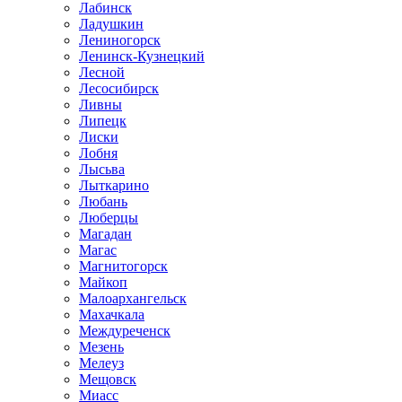
Лабинск
Ладушкин
Лениногорск
Ленинск-Кузнецкий
Лесной
Лесосибирск
Ливны
Липецк
Лиски
Лобня
Лысьва
Лыткарино
Любань
Люберцы
Магадан
Магас
Магнитогорск
Майкоп
Малоархангельск
Махачкала
Междуреченск
Мезень
Мелеуз
Мещовск
Миасс