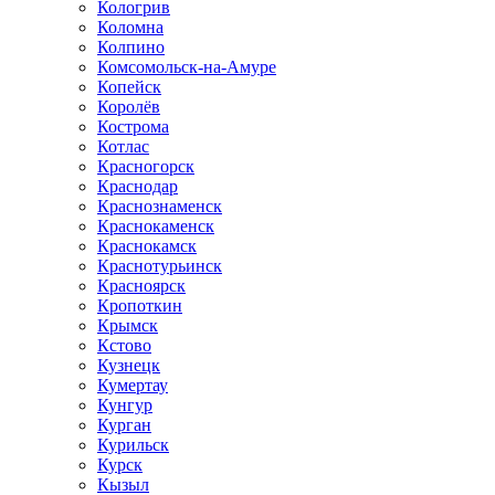
Кологрив
Коломна
Колпино
Комсомольск-на-Амуре
Копейск
Королёв
Кострома
Котлас
Красногорск
Краснодар
Краснознаменск
Краснокаменск
Краснокамск
Краснотурьинск
Красноярск
Кропоткин
Крымск
Кстово
Кузнецк
Кумертау
Кунгур
Курган
Курильск
Курск
Кызыл