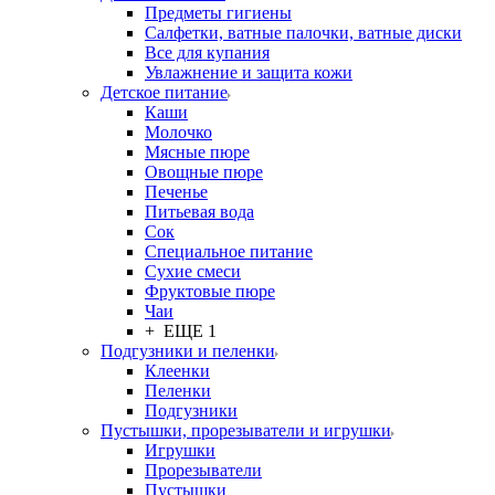
Предметы гигиены
Салфетки, ватные палочки, ватные диски
Все для купания
Увлажнение и защита кожи
Детское питание
Каши
Молочко
Мясные пюре
Овощные пюре
Печенье
Питьевая вода
Сок
Специальное питание
Сухие смеси
Фруктовые пюре
Чаи
+ ЕЩЕ 1
Подгузники и пеленки
Клеенки
Пеленки
Подгузники
Пустышки, прорезыватели и игрушки
Игрушки
Прорезыватели
Пустышки