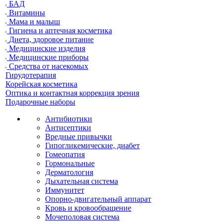
БАД
Витамины
Мама и малыш
Гигиена и аптечная косметика
Диета, здоровое питание
Медицинские изделия
Медицинские приборы
Средства от насекомых
Гирудотерапия
Корейская косметика
Оптика и контактная коррекция зрения
Подарочные наборы
Антибиотики
Антисептики
Вредные привычки
Гипогликемические, диабет
Гомеопатия
Гормональные
Дерматология
Дыхательная система
Иммунитет
Опорно-двигательный аппарат
Кровь и кровообращение
Мочеполовая система