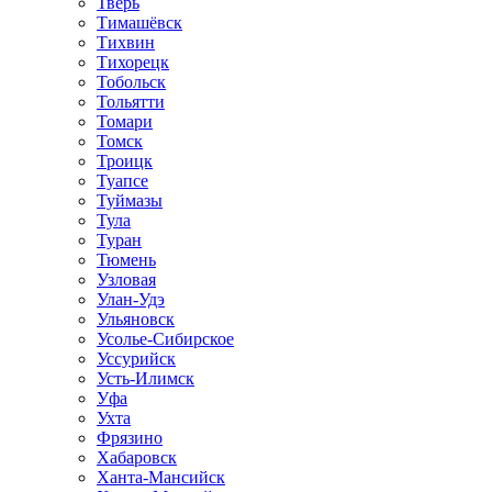
Тверь
Тимашёвск
Тихвин
Тихорецк
Тобольск
Тольятти
Томари
Томск
Троицк
Туапсе
Туймазы
Тула
Туран
Тюмень
Узловая
Улан-Удэ
Ульяновск
Усолье-Сибирское
Уссурийск
Усть-Илимск
Уфа
Ухта
Фрязино
Хабаровск
Ханта-Мансийск