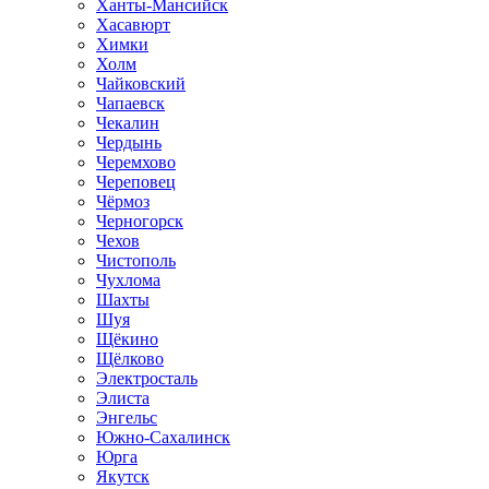
Ханты-Мансийск
Хасавюрт
Химки
Холм
Чайковский
Чапаевск
Чекалин
Чердынь
Черемхово
Череповец
Чёрмоз
Черногорск
Чехов
Чистополь
Чухлома
Шахты
Шуя
Щёкино
Щёлково
Электросталь
Элиста
Энгельс
Южно-Сахалинск
Юрга
Якутск