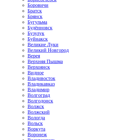
Боровичи
Братск
Брянск
Бугульма
Будённовск
Бузулук
Буйнакск
Великие Луки
Великий Новгород
Верея
Верхняя Пышма
Верхоянск
Видное
Владивосток
Владикавказ
Владимир
Волгоград
Волгодонск
Волжск
Волжский
Вологда
Вольск
Воркута
Воронеж