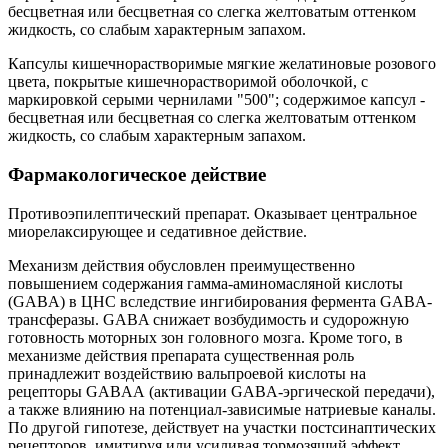
бесцветная или бесцветная со слегка желтоватым оттенком
жидкость, со слабым характерным запахом.
Капсулы кишечнорастворимые мягкие желатиновые розового
цвета, покрытые кишечнорастворимой оболочкой, с
маркировкой серыми чернилами "500"; содержимое капсул -
бесцветная или бесцветная со слегка желтоватым оттенком
жидкость, со слабым характерным запахом.
Фармакологическое действие
Противоэпилептический препарат. Оказывает центральное
миорелаксирующее и седативное действие.
Механизм действия обусловлен преимущественно
повышением содержания гамма-аминомасляной кислоты
(GABA) в ЦНС вследствие ингибирования фермента GABA-
трансферазы. GABA снижает возбудимость и судорожную
готовность моторных зон головного мозга. Кроме того, в
механизме действия препарата существенная роль
принадлежит воздействию вальпроевой кислоты на
рецепторы GABAА (активации GABA-эргической передачи),
а также влиянию на потенциал-зависимые натриевые каналы.
По другой гипотезе, действует на участки постсинаптических
рецепторов, имитируя или усиливая тормозящий эффект