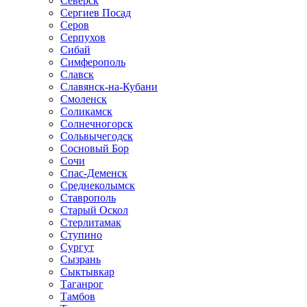
Северск
Сергиев Посад
Серов
Серпухов
Сибай
Симферополь
Славск
Славянск-на-Кубани
Смоленск
Соликамск
Солнечногорск
Сольвычегодск
Сосновый Бор
Сочи
Спас-Деменск
Среднеколымск
Ставрополь
Старый Оскол
Стерлитамак
Ступино
Сургут
Сызрань
Сыктывкар
Таганрог
Тамбов