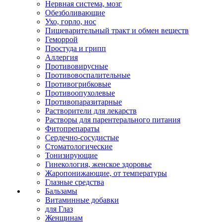
Нервная система, мозг
Обезболивающие
Ухо, горло, нос
Пищеварительный тракт и обмен веществ
Геморрой
Простуда и грипп
Аллергия
Противовирусные
Противовоспалительные
Противогрибковые
Противоопухолевые
Противопаразитарные
Растворители для лекарств
Растворы для парентерального питания
Фитопрепараты
Сердечно-сосудистые
Стоматологические
Тонизирующие
Гинекология, женское здоровье
Жаропонижающие, от температуры
Глазные средства
Бальзамы
Витаминные добавки
для Глаз
Женщинам