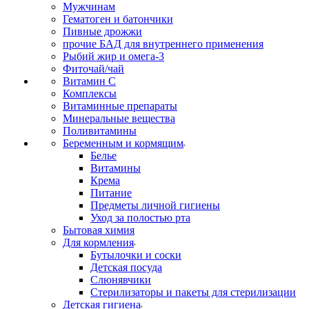
Мужчинам
Гематоген и батончики
Пивные дрожжи
прочие БАД для внутреннего применения
Рыбий жир и омега-3
Фиточай/чай
Витамин С
Комплексы
Витаминные препараты
Минеральные вещества
Поливитамины
Беременным и кормящим
Белье
Витамины
Крема
Питание
Предметы личной гигиены
Уход за полостью рта
Бытовая химия
Для кормления
Бутылочки и соски
Детская посуда
Слюнявчики
Стерилизаторы и пакеты для стерилизации
Детская гигиена