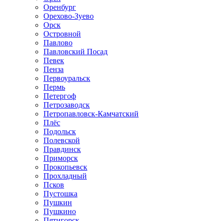
Оренбург
Орехово-Зуево
Орск
Островной
Павлово
Павловский Посад
Певек
Пенза
Первоуральск
Пермь
Петергоф
Петрозаводск
Петропавловск-Камчатский
Плёс
Подольск
Полевской
Правдинск
Приморск
Прокопьевск
Прохладный
Псков
Пустошка
Пушкин
Пушкино
Пятигорск