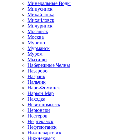
Минеральные Воды
Минусинск
Михайловка
Михайловск
Мичуринск
Мосальск
Москва
Мурино
Мурманск
Муром
Мытищи
Набережные Челны
Назарово
Назрань
Нальчик
Наро-Фоминск
Нарьян-Мар
Находка
Невинномысск
Нерюнгри
Нестеров
Нефтекамск
Нефтеюганск
Нижневартовск
Нижнекамск