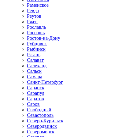
Раменское
Ревда
Реутов
Ржев
Рославль
Россошь
Ростов-на-Дону
Рубцовск
Рыбинск
Рязань
Салават
Салехард
Сальск
Самара
Санкт-Петербург
Саранск
Сарапул
Саратов
Саров
Свободный
Севастополь
Северо-Курильск
Северодвинск
Североморск