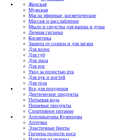
Женская
Мужская
Масла эфирные, косметические
Массаж и расслабление
Мыло и средства для ванны и душа
Личная гигиена
Косметика
Защита от солнца и для загара
Для волос
Для губ
Для лица
Для ног
Уход за полостью рта
Для рук и ногтей
Для тела
Все для похудения
Диетические продукты
Питьевая вода
Пищевые продукты
Спортивное питание
Аппликаторы Кузнецова
Аптечки
Эластичные бинты
Гигиена полости носа
Изделия из резины