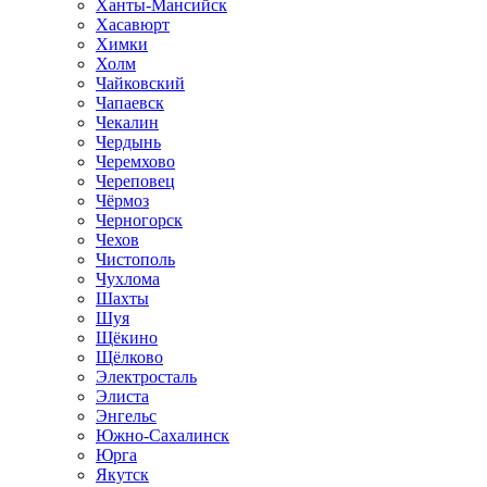
Ханты-Мансийск
Хасавюрт
Химки
Холм
Чайковский
Чапаевск
Чекалин
Чердынь
Черемхово
Череповец
Чёрмоз
Черногорск
Чехов
Чистополь
Чухлома
Шахты
Шуя
Щёкино
Щёлково
Электросталь
Элиста
Энгельс
Южно-Сахалинск
Юрга
Якутск