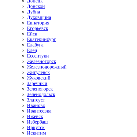
Донецк
Донской
Дубна
Духовщина
Евпатория
Егорьевск
Ейск
Екатеринбург
Елабуга
Елец
Ессентуки
Железногорск
Железнодорожный
Жигулёвск
Жуковский
Заречный
Зеленогорск
Зеленодольск
Златоуст
Иваново
Ивантеевка
Ижевск
Избербаш
Иркутск
Искитим