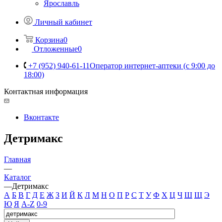
Ярославль
Личный кабинет
Корзина
0
Отложенные
0
+7 (952) 940-61-11
Оператор интернет-аптеки (с 9:00 до
18:00)
Контактная информация
Вконтакте
Детримакс
Главная
—
Каталог
—
Детримакс
А
Б
В
Г
Д
Е
Ж
З
И
Й
К
Л
М
Н
О
П
Р
С
Т
У
Ф
Х
Ц
Ч
Ш
Щ
Э
Ю
Я
A-Z
0-9