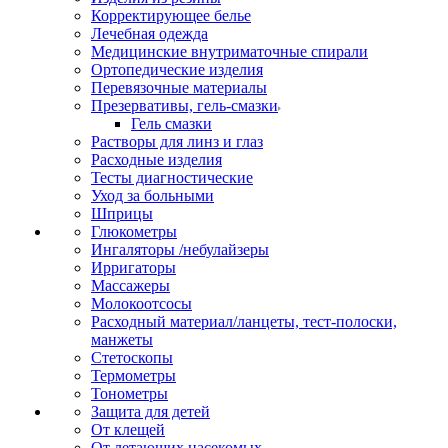
Корректирующее белье
Лечебная одежда
Медицинские внутриматочные спирали
Ортопедические изделия
Перевязочные материалы
Презервативы, гель-смазки
Гель смазки
Растворы для линз и глаз
Расходные изделия
Тесты диагностические
Уход за больными
Шприцы
Глюкометры
Ингаляторы /небулайзеры
Ирригаторы
Массажеры
Молокоотсосы
Расходный материал/ланцеты, тест-полоски,
манжеты
Стетоскопы
Термометры
Тонометры
Защита для детей
От клещей
От летающих насекомых