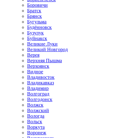
Боровичи
Братск
Брянск
Бугульма
Будённовск
Бузулук
Буйнакск
Великие Луки
Великий Новгород
Верея
Верхняя Пышма
Верхоянск
Видное
Владивосток
Владикавказ
Владимир
Волгоград
Волгодонск
Волжск
Волжский
Вологда
Вольск
Воркута
Воронеж