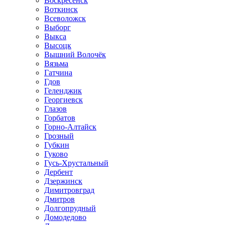
Воскресенск
Воткинск
Всеволожск
Выборг
Выкса
Высоцк
Вышний Волочёк
Вязьма
Гатчина
Гдов
Геленджик
Георгиевск
Глазов
Горбатов
Горно-Алтайск
Грозный
Губкин
Гуково
Гусь-Хрустальный
Дербент
Дзержинск
Димитровград
Дмитров
Долгопрудный
Домодедово