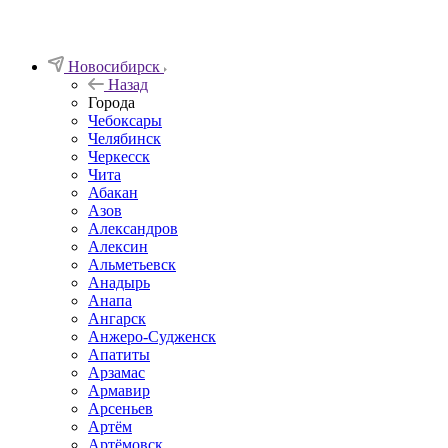
Новосибирск
Назад
Города
Чебоксары
Челябинск
Черкесск
Чита
Абакан
Азов
Александров
Алексин
Альметьевск
Анадырь
Анапа
Ангарск
Анжеро-Судженск
Апатиты
Арзамас
Армавир
Арсеньев
Артём
Артёмовск