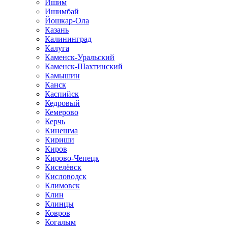
Ишим
Ишимбай
Йошкар-Ола
Казань
Калининград
Калуга
Каменск-Уральский
Каменск-Шахтинский
Камышин
Канск
Каспийск
Кедровый
Кемерово
Керчь
Кинешма
Кириши
Киров
Кирово-Чепецк
Киселёвск
Кисловодск
Климовск
Клин
Клинцы
Ковров
Когалым