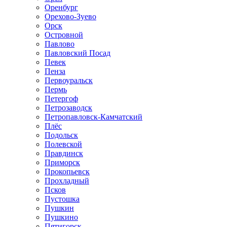
Оренбург
Орехово-Зуево
Орск
Островной
Павлово
Павловский Посад
Певек
Пенза
Первоуральск
Пермь
Петергоф
Петрозаводск
Петропавловск-Камчатский
Плёс
Подольск
Полевской
Правдинск
Приморск
Прокопьевск
Прохладный
Псков
Пустошка
Пушкин
Пушкино
Пятигорск