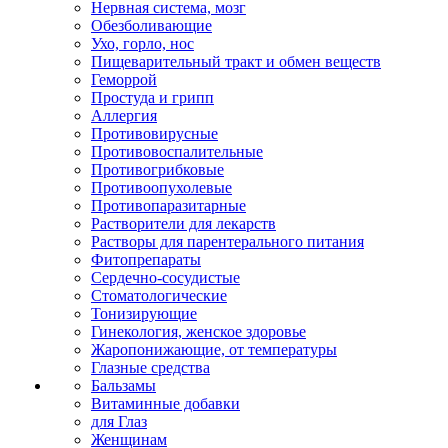
Нервная система, мозг
Обезболивающие
Ухо, горло, нос
Пищеварительный тракт и обмен веществ
Геморрой
Простуда и грипп
Аллергия
Противовирусные
Противовоспалительные
Противогрибковые
Противоопухолевые
Противопаразитарные
Растворители для лекарств
Растворы для парентерального питания
Фитопрепараты
Сердечно-сосудистые
Стоматологические
Тонизирующие
Гинекология, женское здоровье
Жаропонижающие, от температуры
Глазные средства
Бальзамы
Витаминные добавки
для Глаз
Женщинам