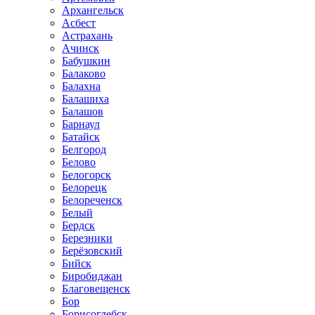
Архангельск
Асбест
Астрахань
Ачинск
Бабушкин
Балаково
Балахна
Балашиха
Балашов
Барнаул
Батайск
Белгород
Белово
Белогорск
Белорецк
Белореченск
Белый
Бердск
Березники
Берёзовский
Бийск
Биробиджан
Благовещенск
Бор
Борисоглебск