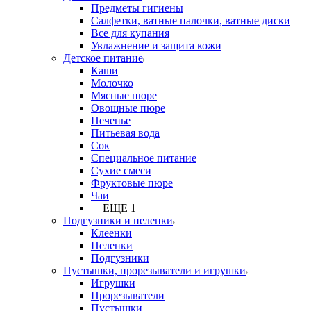
Предметы гигиены
Салфетки, ватные палочки, ватные диски
Все для купания
Увлажнение и защита кожи
Детское питание
Каши
Молочко
Мясные пюре
Овощные пюре
Печенье
Питьевая вода
Сок
Специальное питание
Сухие смеси
Фруктовые пюре
Чаи
+ ЕЩЕ 1
Подгузники и пеленки
Клеенки
Пеленки
Подгузники
Пустышки, прорезыватели и игрушки
Игрушки
Прорезыватели
Пустышки