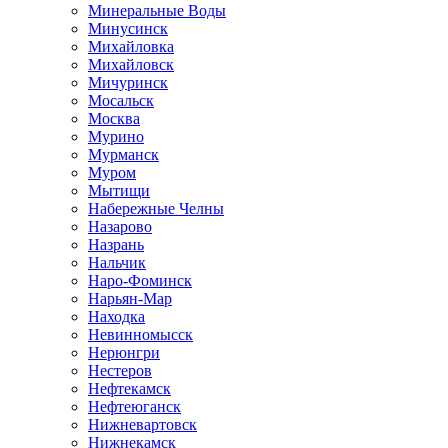
Минеральные Воды
Минусинск
Михайловка
Михайловск
Мичуринск
Мосальск
Москва
Мурино
Мурманск
Муром
Мытищи
Набережные Челны
Назарово
Назрань
Нальчик
Наро-Фоминск
Нарьян-Мар
Находка
Невинномысск
Нерюнгри
Нестеров
Нефтекамск
Нефтеюганск
Нижневартовск
Нижнекамск