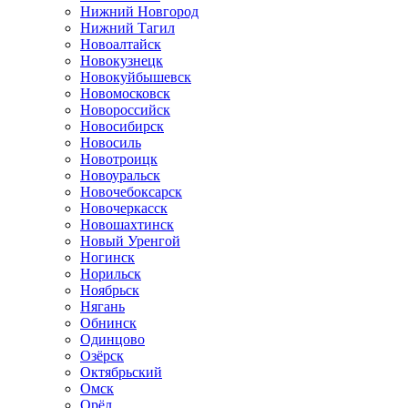
Нижний Новгород
Нижний Тагил
Новоалтайск
Новокузнецк
Новокуйбышевск
Новомосковск
Новороссийск
Новосибирск
Новосиль
Новотроицк
Новоуральск
Новочебоксарск
Новочеркасск
Новошахтинск
Новый Уренгой
Ногинск
Норильск
Ноябрьск
Нягань
Обнинск
Одинцово
Озёрск
Октябрьский
Омск
Орёл