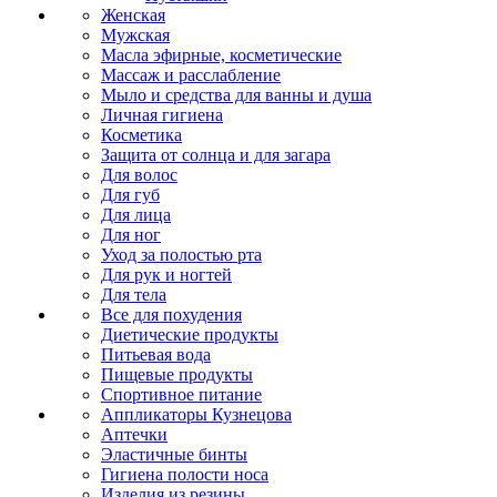
Женская
Мужская
Масла эфирные, косметические
Массаж и расслабление
Мыло и средства для ванны и душа
Личная гигиена
Косметика
Защита от солнца и для загара
Для волос
Для губ
Для лица
Для ног
Уход за полостью рта
Для рук и ногтей
Для тела
Все для похудения
Диетические продукты
Питьевая вода
Пищевые продукты
Спортивное питание
Аппликаторы Кузнецова
Аптечки
Эластичные бинты
Гигиена полости носа
Изделия из резины