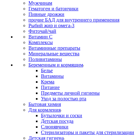
Мужчинам
Гематоген и батончики
Пивные дрожжи
прочие БАД для внутреннего применения
Рыбий жир и омега-3
Фиточай/чай
Витамин С
Комплексы
Витаминные препараты
Минеральные вещества
Поливитамины
Беременным и кормящим
Белье
Витамины
Крема
Питание
Предметы личной гигиены
Уход за полостью рта
Бытовая химия
Для кормления
Бутылочки и соски
Детская посуда
Слюнявчики
Стерилизаторы и пакеты для стерилизации
Детская гигиена