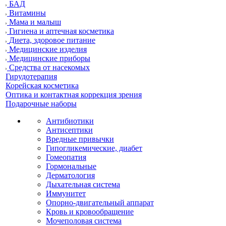
БАД
Витамины
Мама и малыш
Гигиена и аптечная косметика
Диета, здоровое питание
Медицинские изделия
Медицинские приборы
Средства от насекомых
Гирудотерапия
Корейская косметика
Оптика и контактная коррекция зрения
Подарочные наборы
Антибиотики
Антисептики
Вредные привычки
Гипогликемические, диабет
Гомеопатия
Гормональные
Дерматология
Дыхательная система
Иммунитет
Опорно-двигательный аппарат
Кровь и кровообращение
Мочеполовая система