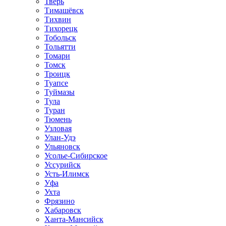
Тверь
Тимашёвск
Тихвин
Тихорецк
Тобольск
Тольятти
Томари
Томск
Троицк
Туапсе
Туймазы
Тула
Туран
Тюмень
Узловая
Улан-Удэ
Ульяновск
Усолье-Сибирское
Уссурийск
Усть-Илимск
Уфа
Ухта
Фрязино
Хабаровск
Ханта-Мансийск