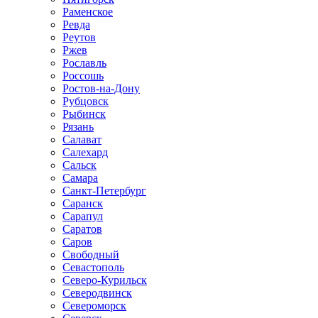
Раменское
Ревда
Реутов
Ржев
Рославль
Россошь
Ростов-на-Дону
Рубцовск
Рыбинск
Рязань
Салават
Салехард
Сальск
Самара
Санкт-Петербург
Саранск
Сарапул
Саратов
Саров
Свободный
Севастополь
Северо-Курильск
Северодвинск
Североморск