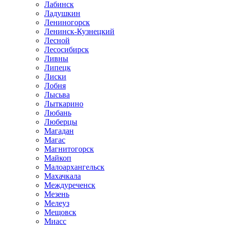
Лабинск
Ладушкин
Лениногорск
Ленинск-Кузнецкий
Лесной
Лесосибирск
Ливны
Липецк
Лиски
Лобня
Лысьва
Лыткарино
Любань
Люберцы
Магадан
Магас
Магнитогорск
Майкоп
Малоархангельск
Махачкала
Междуреченск
Мезень
Мелеуз
Мещовск
Миасс