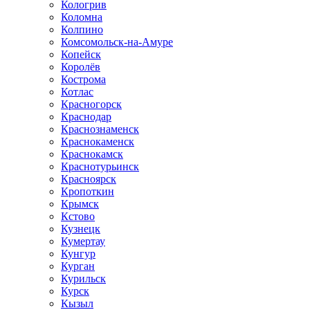
Кологрив
Коломна
Колпино
Комсомольск-на-Амуре
Копейск
Королёв
Кострома
Котлас
Красногорск
Краснодар
Краснознаменск
Краснокаменск
Краснокамск
Краснотурьинск
Красноярск
Кропоткин
Крымск
Кстово
Кузнецк
Кумертау
Кунгур
Курган
Курильск
Курск
Кызыл