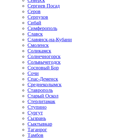
Северск
Сергиев Посад
Серов
Серпухов
Сибай
Симферополь
Славск
Славянск-на-Кубани
Смоленск
Соликамск
Солнечногорск
Сольвычегодск
Сосновый Бор
Сочи
Спас-Деменск
Среднеколымск
Ставрополь
Старый Оскол
Стерлитамак
Ступино
Сургут
Сызрань
Сыктывкар
Таганрог
Тамбов