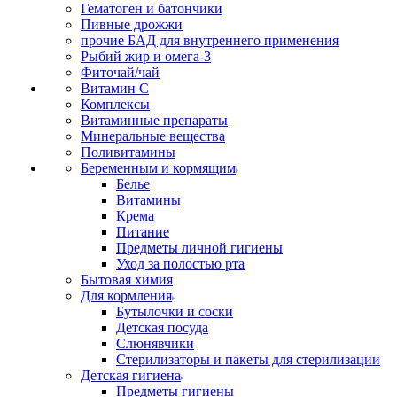
Гематоген и батончики
Пивные дрожжи
прочие БАД для внутреннего применения
Рыбий жир и омега-3
Фиточай/чай
Витамин С
Комплексы
Витаминные препараты
Минеральные вещества
Поливитамины
Беременным и кормящим
Белье
Витамины
Крема
Питание
Предметы личной гигиены
Уход за полостью рта
Бытовая химия
Для кормления
Бутылочки и соски
Детская посуда
Слюнявчики
Стерилизаторы и пакеты для стерилизации
Детская гигиена
Предметы гигиены