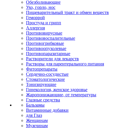
Обезболивающие
Ухо, горло, нос
Пищеварительный тракт и обмен веществ
Геморрой
Простуда и грипп
Аллергия
Противовирусные
Противовоспалительные
Противогрибковые
Противоопухолевые
Противопаразитарные
Растворители для лекарств
Растворы для парентерального питания
Фитопрепараты
Сердечно-сосудистые
Стоматологические
Тонизирующие
Гинекология, женское здоровье
Жаропонижающие, от температуры
Глазные средства
Бальзамы
Витаминные добавки
для Глаз
Женщинам
Мужчинам