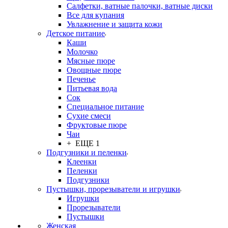
Салфетки, ватные палочки, ватные диски
Все для купания
Увлажнение и защита кожи
Детское питание
Каши
Молочко
Мясные пюре
Овощные пюре
Печенье
Питьевая вода
Сок
Специальное питание
Сухие смеси
Фруктовые пюре
Чаи
+ ЕЩЕ 1
Подгузники и пеленки
Клеенки
Пеленки
Подгузники
Пустышки, прорезыватели и игрушки
Игрушки
Прорезыватели
Пустышки
Женская