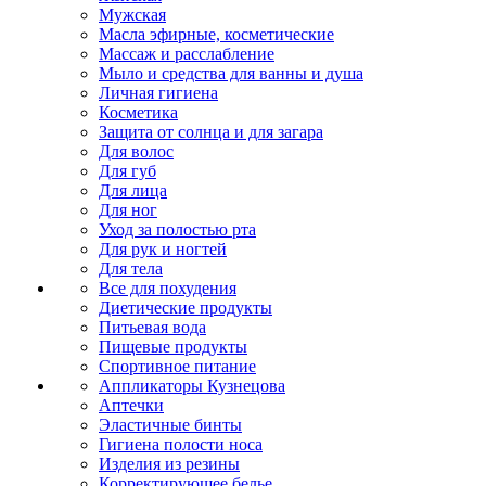
Мужская
Масла эфирные, косметические
Массаж и расслабление
Мыло и средства для ванны и душа
Личная гигиена
Косметика
Защита от солнца и для загара
Для волос
Для губ
Для лица
Для ног
Уход за полостью рта
Для рук и ногтей
Для тела
Все для похудения
Диетические продукты
Питьевая вода
Пищевые продукты
Спортивное питание
Аппликаторы Кузнецова
Аптечки
Эластичные бинты
Гигиена полости носа
Изделия из резины
Корректирующее белье