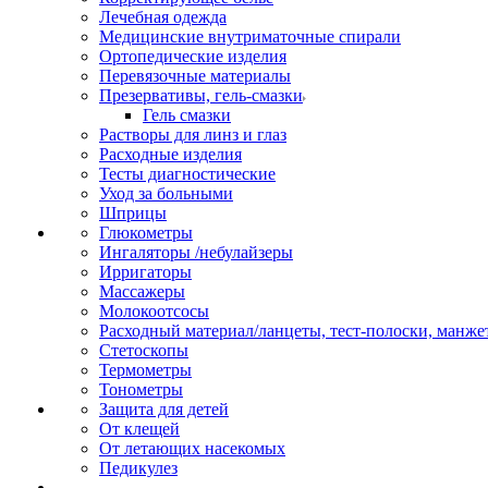
Лечебная одежда
Медицинские внутриматочные спирали
Ортопедические изделия
Перевязочные материалы
Презервативы, гель-смазки
Гель смазки
Растворы для линз и глаз
Расходные изделия
Тесты диагностические
Уход за больными
Шприцы
Глюкометры
Ингаляторы /небулайзеры
Ирригаторы
Массажеры
Молокоотсосы
Расходный материал/ланцеты, тест-полоски, манже
Стетоскопы
Термометры
Тонометры
Защита для детей
От клещей
От летающих насекомых
Педикулез