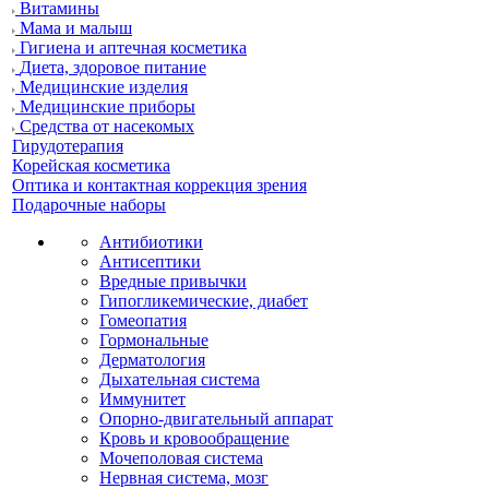
Витамины
Мама и малыш
Гигиена и аптечная косметика
Диета, здоровое питание
Медицинские изделия
Медицинские приборы
Средства от насекомых
Гирудотерапия
Корейская косметика
Оптика и контактная коррекция зрения
Подарочные наборы
Антибиотики
Антисептики
Вредные привычки
Гипогликемические, диабет
Гомеопатия
Гормональные
Дерматология
Дыхательная система
Иммунитет
Опорно-двигательный аппарат
Кровь и кровообращение
Мочеполовая система
Нервная система, мозг