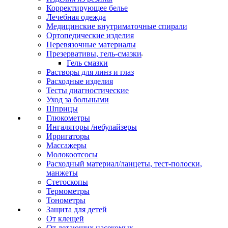
Корректирующее белье
Лечебная одежда
Медицинские внутриматочные спирали
Ортопедические изделия
Перевязочные материалы
Презервативы, гель-смазки
Гель смазки
Растворы для линз и глаз
Расходные изделия
Тесты диагностические
Уход за больными
Шприцы
Глюкометры
Ингаляторы /небулайзеры
Ирригаторы
Массажеры
Молокоотсосы
Расходный материал/ланцеты, тест-полоски,
манжеты
Стетоскопы
Термометры
Тонометры
Защита для детей
От клещей
От летающих насекомых