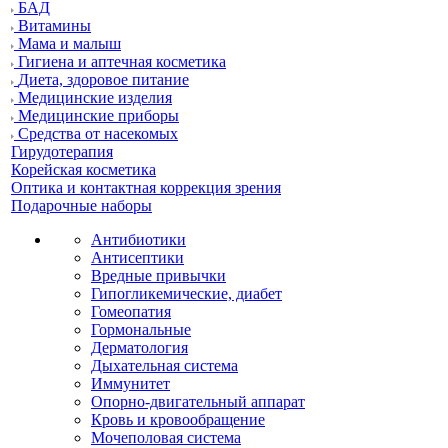
БАД
Витамины
Мама и малыш
Гигиена и аптечная косметика
Диета, здоровое питание
Медицинские изделия
Медицинские приборы
Средства от насекомых
Гирудотерапия
Корейская косметика
Оптика и контактная коррекция зрения
Подарочные наборы
Антибиотики
Антисептики
Вредные привычки
Гипогликемические, диабет
Гомеопатия
Гормональные
Дерматология
Дыхательная система
Иммунитет
Опорно-двигательный аппарат
Кровь и кровообращение
Мочеполовая система