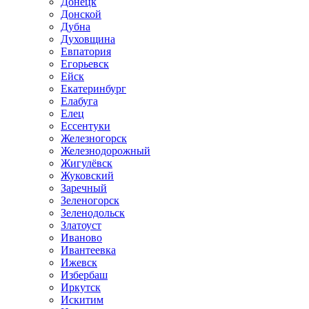
Донецк
Донской
Дубна
Духовщина
Евпатория
Егорьевск
Ейск
Екатеринбург
Елабуга
Елец
Ессентуки
Железногорск
Железнодорожный
Жигулёвск
Жуковский
Заречный
Зеленогорск
Зеленодольск
Златоуст
Иваново
Ивантеевка
Ижевск
Избербаш
Иркутск
Искитим