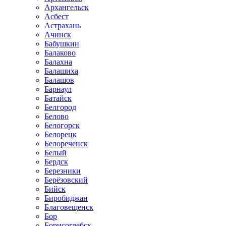
Архангельск
Асбест
Астрахань
Ачинск
Бабушкин
Балаково
Балахна
Балашиха
Балашов
Барнаул
Батайск
Белгород
Белово
Белогорск
Белорецк
Белореченск
Белый
Бердск
Березники
Берёзовский
Бийск
Биробиджан
Благовещенск
Бор
Борисоглебск