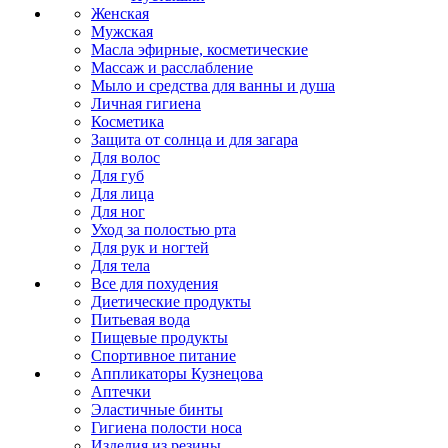
Женская
Мужская
Масла эфирные, косметические
Массаж и расслабление
Мыло и средства для ванны и душа
Личная гигиена
Косметика
Защита от солнца и для загара
Для волос
Для губ
Для лица
Для ног
Уход за полостью рта
Для рук и ногтей
Для тела
Все для похудения
Диетические продукты
Питьевая вода
Пищевые продукты
Спортивное питание
Аппликаторы Кузнецова
Аптечки
Эластичные бинты
Гигиена полости носа
Изделия из резины