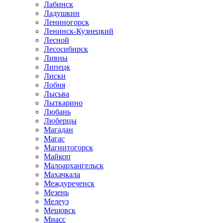
Лабинск
Ладушкин
Лениногорск
Ленинск-Кузнецкий
Лесной
Лесосибирск
Ливны
Липецк
Лиски
Лобня
Лысьва
Лыткарино
Любань
Люберцы
Магадан
Магас
Магнитогорск
Майкоп
Малоархангельск
Махачкала
Междуреченск
Мезень
Мелеуз
Мещовск
Миасс