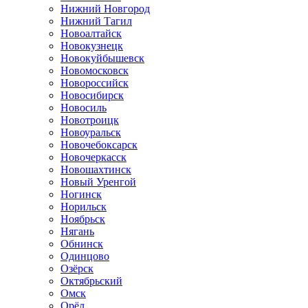
Нижний Новгород
Нижний Тагил
Новоалтайск
Новокузнецк
Новокуйбышевск
Новомосковск
Новороссийск
Новосибирск
Новосиль
Новотроицк
Новоуральск
Новочебоксарск
Новочеркасск
Новошахтинск
Новый Уренгой
Ногинск
Норильск
Ноябрьск
Нягань
Обнинск
Одинцово
Озёрск
Октябрьский
Омск
Орёл