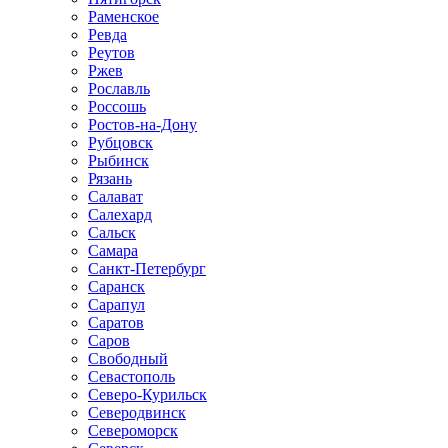
Раменское
Ревда
Реутов
Ржев
Рославль
Россошь
Ростов-на-Дону
Рубцовск
Рыбинск
Рязань
Салават
Салехард
Сальск
Самара
Санкт-Петербург
Саранск
Сарапул
Саратов
Саров
Свободный
Севастополь
Северо-Курильск
Северодвинск
Североморск