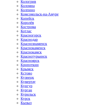
Кологрив
Коломна
Колпино
Комсомольск-на-Амуре
Копейск
Королёв
Кострома
Котлас
Красногорск
Краснодар
Краснознаменск
Краснокаменск
Краснокамск
Краснотурьинск
Красноярск
Кропоткин
Крымск
Кстово
Кузнецк
Кумертау
Кунгур
Курган
Курильск
Курск
Кызыл