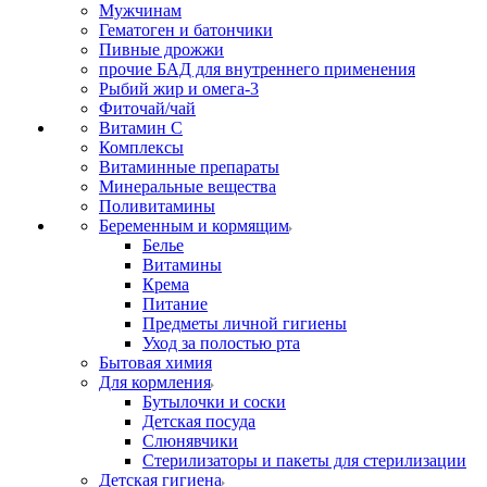
Мужчинам
Гематоген и батончики
Пивные дрожжи
прочие БАД для внутреннего применения
Рыбий жир и омега-3
Фиточай/чай
Витамин С
Комплексы
Витаминные препараты
Минеральные вещества
Поливитамины
Беременным и кормящим
Белье
Витамины
Крема
Питание
Предметы личной гигиены
Уход за полостью рта
Бытовая химия
Для кормления
Бутылочки и соски
Детская посуда
Слюнявчики
Стерилизаторы и пакеты для стерилизации
Детская гигиена