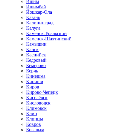
Ишим
Ишимбай
Йошкар-Ола
Казань
Калининград
Калуга
Каменск-Уральский
Каменск-Шахтинский
Камышин
Канск
Каспийск
Кедровый
Кемерово
Керчь
Кинешма
Кириши
Киров
Кирово-Чепецк
Киселёвск
Кисловодск
Климовск
Клин
Клинцы
Ковров
Когалым