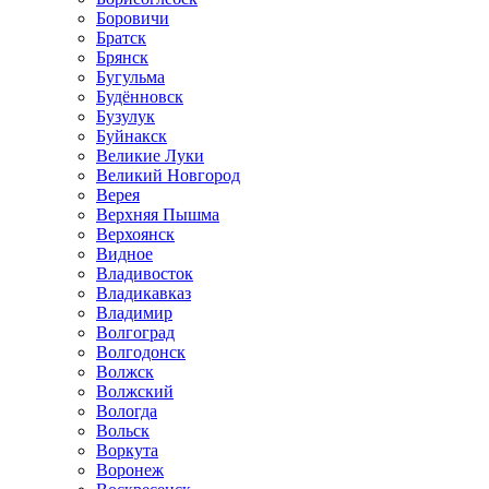
Боровичи
Братск
Брянск
Бугульма
Будённовск
Бузулук
Буйнакск
Великие Луки
Великий Новгород
Верея
Верхняя Пышма
Верхоянск
Видное
Владивосток
Владикавказ
Владимир
Волгоград
Волгодонск
Волжск
Волжский
Вологда
Вольск
Воркута
Воронеж