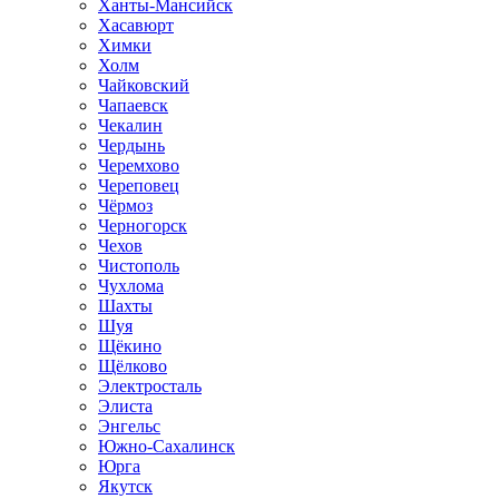
Ханты-Мансийск
Хасавюрт
Химки
Холм
Чайковский
Чапаевск
Чекалин
Чердынь
Черемхово
Череповец
Чёрмоз
Черногорск
Чехов
Чистополь
Чухлома
Шахты
Шуя
Щёкино
Щёлково
Электросталь
Элиста
Энгельс
Южно-Сахалинск
Юрга
Якутск