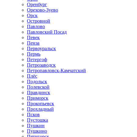
Оренбург
Орехово-Зуево
Орск
Островной
Павлово
Павловский Посад
Певек
Пенза
Первоуральск
Пермь
Петергоф
Петрозаводск
Петропавловск-Камчатский
Плёс
Подольск
Полевской
Правдинск
Приморск
Прокопьевск
Прохладный
Псков
Пустошка
Пушкин
Пушкино
Пятигорск