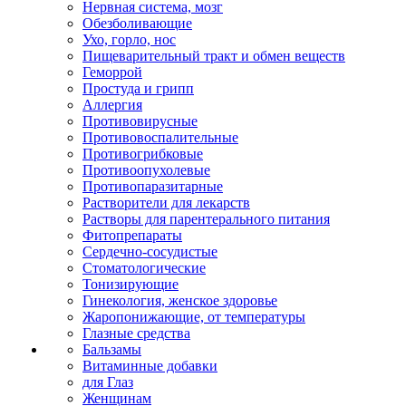
Нервная система, мозг
Обезболивающие
Ухо, горло, нос
Пищеварительный тракт и обмен веществ
Геморрой
Простуда и грипп
Аллергия
Противовирусные
Противовоспалительные
Противогрибковые
Противоопухолевые
Противопаразитарные
Растворители для лекарств
Растворы для парентерального питания
Фитопрепараты
Сердечно-сосудистые
Стоматологические
Тонизирующие
Гинекология, женское здоровье
Жаропонижающие, от температуры
Глазные средства
Бальзамы
Витаминные добавки
для Глаз
Женщинам