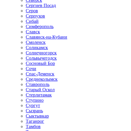
Северск
Сергиев Посад
Серов
Серпухов
Сибай
Симферополь
Славск
Славянск-на-Кубани
Смоленск
Соликамск
Солнечногорск
Сольвычегодск
Сосновый Бор
Сочи
Спас-Деменск
Среднеколымск
Ставрополь
Старый Оскол
Стерлитамак
Ступино
Сургут
Сызрань
Сыктывкар
Таганрог
Тамбов