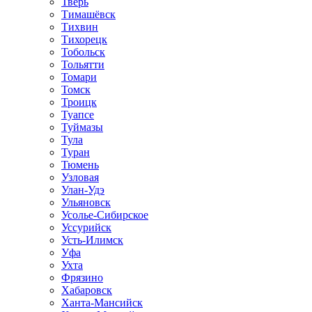
Тверь
Тимашёвск
Тихвин
Тихорецк
Тобольск
Тольятти
Томари
Томск
Троицк
Туапсе
Туймазы
Тула
Туран
Тюмень
Узловая
Улан-Удэ
Ульяновск
Усолье-Сибирское
Уссурийск
Усть-Илимск
Уфа
Ухта
Фрязино
Хабаровск
Ханта-Мансийск