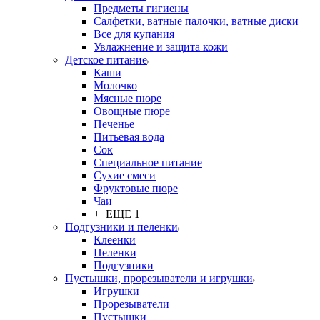
Предметы гигиены
Салфетки, ватные палочки, ватные диски
Все для купания
Увлажнение и защита кожи
Детское питание
Каши
Молочко
Мясные пюре
Овощные пюре
Печенье
Питьевая вода
Сок
Специальное питание
Сухие смеси
Фруктовые пюре
Чаи
+ ЕЩЕ 1
Подгузники и пеленки
Клеенки
Пеленки
Подгузники
Пустышки, прорезыватели и игрушки
Игрушки
Прорезыватели
Пустышки