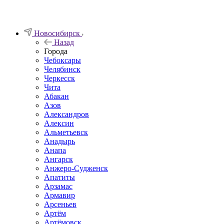
Новосибирск
Назад
Города
Чебоксары
Челябинск
Черкесск
Чита
Абакан
Азов
Александров
Алексин
Альметьевск
Анадырь
Анапа
Ангарск
Анжеро-Судженск
Апатиты
Арзамас
Армавир
Арсеньев
Артём
Артёмовск