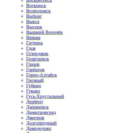
Воскресенск
Воткинск
Всеволожск
Выборг
Выкса
Высоцк
Вышний Волочёк
Вязьма
Гатчина
Гдов
Геленджик
Георгиевск
Глазов
Горбатов
Горно-Алтайск
Грозный
Губкин
Гуково
Гусь-Хрустальный
Дербент
Дзержинск
Димитровград
Дмитров
Долгопрудный
Домодедово