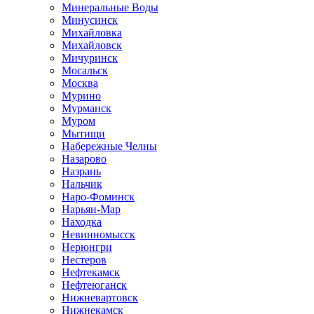
Минеральные Воды
Минусинск
Михайловка
Михайловск
Мичуринск
Мосальск
Москва
Мурино
Мурманск
Муром
Мытищи
Набережные Челны
Назарово
Назрань
Нальчик
Наро-Фоминск
Нарьян-Мар
Находка
Невинномысск
Нерюнгри
Нестеров
Нефтекамск
Нефтеюганск
Нижневартовск
Нижнекамск