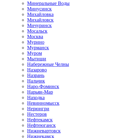
Минеральные Воды
Минусинск
Михайловка
Михайловск
Мичуринск
Мосальск
Москва
Мурино
Мурманск
Муром
Мытищи
Набережные Челны
Назарово
Назрань
Нальчик
Наро-Фоминск
Нарьян-Мар
Находка
Невинномысск
Нерюнгри
Нестеров
Нефтекамск
Нефтеюганск
Нижневартовск
Нижнекамск