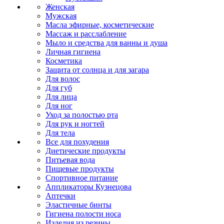
Женская
Мужская
Масла эфирные, косметические
Массаж и расслабление
Мыло и средства для ванны и душа
Личная гигиена
Косметика
Защита от солнца и для загара
Для волос
Для губ
Для лица
Для ног
Уход за полостью рта
Для рук и ногтей
Для тела
Все для похудения
Диетические продукты
Питьевая вода
Пищевые продукты
Спортивное питание
Аппликаторы Кузнецова
Аптечки
Эластичные бинты
Гигиена полости носа
Изделия из резины