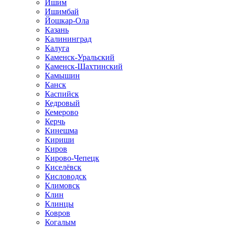
Ишим
Ишимбай
Йошкар-Ола
Казань
Калининград
Калуга
Каменск-Уральский
Каменск-Шахтинский
Камышин
Канск
Каспийск
Кедровый
Кемерово
Керчь
Кинешма
Кириши
Киров
Кирово-Чепецк
Киселёвск
Кисловодск
Климовск
Клин
Клинцы
Ковров
Когалым