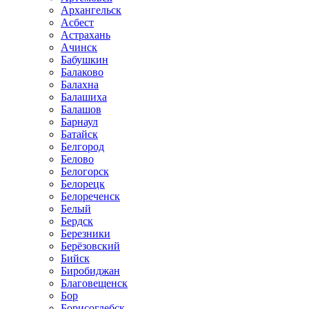
Архангельск
Асбест
Астрахань
Ачинск
Бабушкин
Балаково
Балахна
Балашиха
Балашов
Барнаул
Батайск
Белгород
Белово
Белогорск
Белорецк
Белореченск
Белый
Бердск
Березники
Берёзовский
Бийск
Биробиджан
Благовещенск
Бор
Борисоглебск