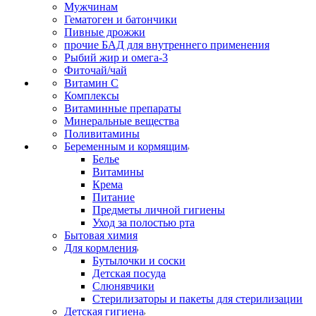
Мужчинам
Гематоген и батончики
Пивные дрожжи
прочие БАД для внутреннего применения
Рыбий жир и омега-3
Фиточай/чай
Витамин С
Комплексы
Витаминные препараты
Минеральные вещества
Поливитамины
Беременным и кормящим
Белье
Витамины
Крема
Питание
Предметы личной гигиены
Уход за полостью рта
Бытовая химия
Для кормления
Бутылочки и соски
Детская посуда
Слюнявчики
Стерилизаторы и пакеты для стерилизации
Детская гигиена