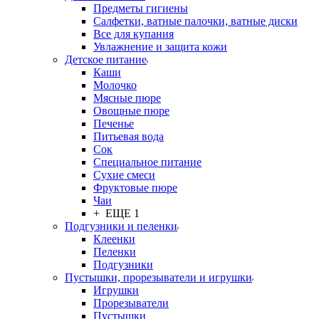
Предметы гигиены
Салфетки, ватные палочки, ватные диски
Все для купания
Увлажнение и защита кожи
Детское питание
Каши
Молочко
Мясные пюре
Овощные пюре
Печенье
Питьевая вода
Сок
Специальное питание
Сухие смеси
Фруктовые пюре
Чаи
+ ЕЩЕ 1
Подгузники и пеленки
Клеенки
Пеленки
Подгузники
Пустышки, прорезыватели и игрушки
Игрушки
Прорезыватели
Пустышки