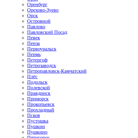
Оренбург
Орехово-Зуево
Орск
Островной
Павлово
Павловский Посад
Певек
Пенза
Первоуральск
Пермь
Петергоф
Петрозаводск
Петропавловск-Камчатский
Плёс
Подольск
Полевской
Правдинск
Приморск
Прокопьевск
Прохладный
Псков
Пустошка
Пушкин
Пушкино
Пятигорск