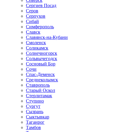
Северск
Сергиев Посад
Серов
Серпухов
Сибай
Симферополь
Славск
Славянск-на-Кубани
Смоленск
Соликамск
Солнечногорск
Сольвычегодск
Сосновый Бор
Сочи
Спас-Деменск
Среднеколымск
Ставрополь
Старый Оскол
Стерлитамак
Ступино
Сургут
Сызрань
Сыктывкар
Таганрог
Тамбов