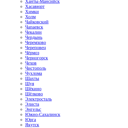
Ханты-Мансийск
Хасавюрт
Химки
Холм
Чайковский
Чапаевск
Чекалин
Чердынь
Черемхово
Череповец
Чёрмоз
Черногорск
Чехов
Чистополь
Чухлома
Шахты
Шуя
Щёкино
Щёлково
Электросталь
Элиста
Энгельс
Южно-Сахалинск
Юрга
Якутск