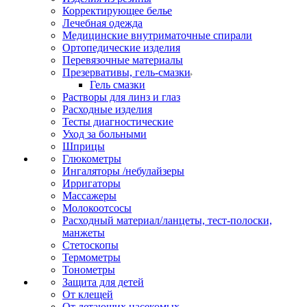
Корректирующее белье
Лечебная одежда
Медицинские внутриматочные спирали
Ортопедические изделия
Перевязочные материалы
Презервативы, гель-смазки
Гель смазки
Растворы для линз и глаз
Расходные изделия
Тесты диагностические
Уход за больными
Шприцы
Глюкометры
Ингаляторы /небулайзеры
Ирригаторы
Массажеры
Молокоотсосы
Расходный материал/ланцеты, тест-полоски,
манжеты
Стетоскопы
Термометры
Тонометры
Защита для детей
От клещей
От летающих насекомых