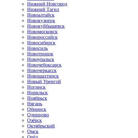
Нижний Новгород
Нижний Тагил
Новоалтайск
Новокузнецк
Новокуйбышевск
Новомосковск
Новороссийск
Новосибирск
Новосиль
Новотроицк
Новоуральск
Новочебоксарск
Новочеркасск
Новошахтинск
Новый Уренгой
Ногинск
Норильск
Ноябрьск
Нягань
Обнинск
Одинцово
Озёрск
Октябрьский
Омск
Орёл