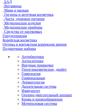
БАД
Витамины
Мама и малыш
Гигиена и аптечная косметика
Диета, здоровое питание
Медицинские изделия
Медицинские приборы
Средства от насекомых
Гирудотерапия
Корейская косметика
Оптика и контактная коррекция зрения
Подарочные наборы
Антибиотики
Антисептики
Вредные привычки
Гипогликемические, диабет
Гомеопатия
Гормональные
Дерматология
Дыхательная система
Иммунитет
Опорно-двигательный аппарат
Кровь и кровообращение
Мочеполовая система