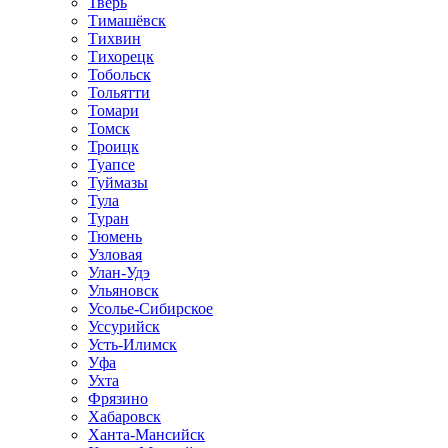
Тверь
Тимашёвск
Тихвин
Тихорецк
Тобольск
Тольятти
Томари
Томск
Троицк
Туапсе
Туймазы
Тула
Туран
Тюмень
Узловая
Улан-Удэ
Ульяновск
Усолье-Сибирское
Уссурийск
Усть-Илимск
Уфа
Ухта
Фрязино
Хабаровск
Ханта-Мансийск