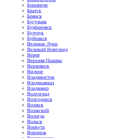
Боровичи
Братск
Брянск
Бугульма
Будённовск
Бузулук
Буйнакск
Великие Луки
Великий Новгород
Верея
Верхняя Пышма
Верхоянск
Видное
Владивосток
Владикавказ
Владимир
Волгоград
Волгодонск
Волжск
Волжский
Вологда
Вольск
Воркута
Воронеж