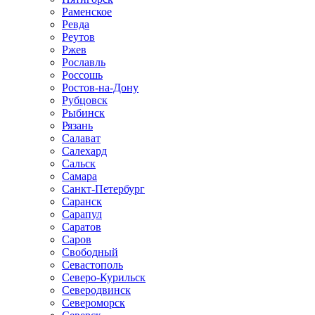
Раменское
Ревда
Реутов
Ржев
Рославль
Россошь
Ростов-на-Дону
Рубцовск
Рыбинск
Рязань
Салават
Салехард
Сальск
Самара
Санкт-Петербург
Саранск
Сарапул
Саратов
Саров
Свободный
Севастополь
Северо-Курильск
Северодвинск
Североморск