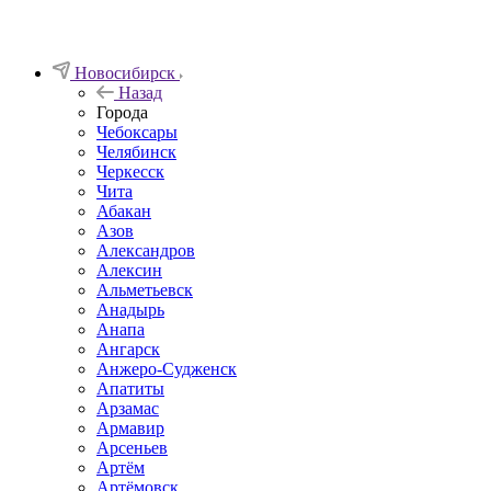
Новосибирск
Назад
Города
Чебоксары
Челябинск
Черкесск
Чита
Абакан
Азов
Александров
Алексин
Альметьевск
Анадырь
Анапа
Ангарск
Анжеро-Судженск
Апатиты
Арзамас
Армавир
Арсеньев
Артём
Артёмовск