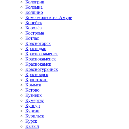
Кологрив
Коломна
Колпино
Комсомольск-на-Амуре
Копейск
Королёв
Кострома
Котлас
Красногорск
Краснодар
Краснознаменск
Краснокаменск
Краснокамск
Краснотурьинск
Красноярск
Кропоткин
Крымск
Кстово
Кузнецк
Кумертау
Кунгур
Курган
Курильск
Курск
Кызыл