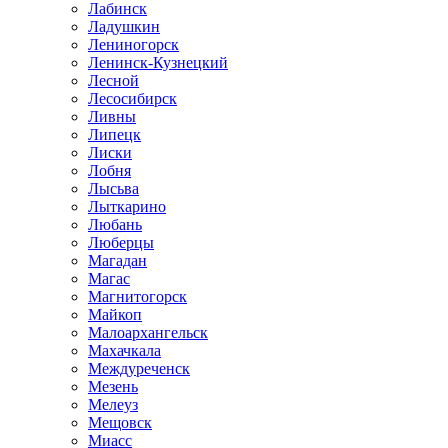
Лабинск
Ладушкин
Лениногорск
Ленинск-Кузнецкий
Лесной
Лесосибирск
Ливны
Липецк
Лиски
Лобня
Лысьва
Лыткарино
Любань
Люберцы
Магадан
Магас
Магнитогорск
Майкоп
Малоархангельск
Махачкала
Междуреченск
Мезень
Мелеуз
Мещовск
Миасс