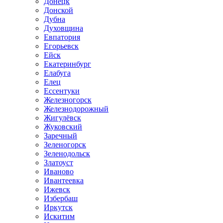
Донецк
Донской
Дубна
Духовщина
Евпатория
Егорьевск
Ейск
Екатеринбург
Елабуга
Елец
Ессентуки
Железногорск
Железнодорожный
Жигулёвск
Жуковский
Заречный
Зеленогорск
Зеленодольск
Златоуст
Иваново
Ивантеевка
Ижевск
Избербаш
Иркутск
Искитим