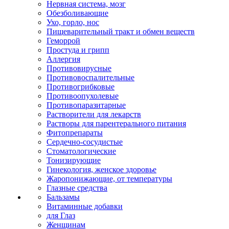
Нервная система, мозг
Обезболивающие
Ухо, горло, нос
Пищеварительный тракт и обмен веществ
Геморрой
Простуда и грипп
Аллергия
Противовирусные
Противовоспалительные
Противогрибковые
Противоопухолевые
Противопаразитарные
Растворители для лекарств
Растворы для парентерального питания
Фитопрепараты
Сердечно-сосудистые
Стоматологические
Тонизирующие
Гинекология, женское здоровье
Жаропонижающие, от температуры
Глазные средства
Бальзамы
Витаминные добавки
для Глаз
Женщинам