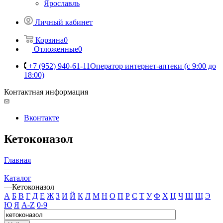
Ярославль
Личный кабинет
Корзина
0
Отложенные
0
+7 (952) 940-61-11
Оператор интернет-аптеки (с 9:00 до
18:00)
Контактная информация
Вконтакте
Кетоконазол
Главная
—
Каталог
—
Кетоконазол
А
Б
В
Г
Д
Е
Ж
З
И
Й
К
Л
М
Н
О
П
Р
С
Т
У
Ф
Х
Ц
Ч
Ш
Щ
Э
Ю
Я
A-Z
0-9