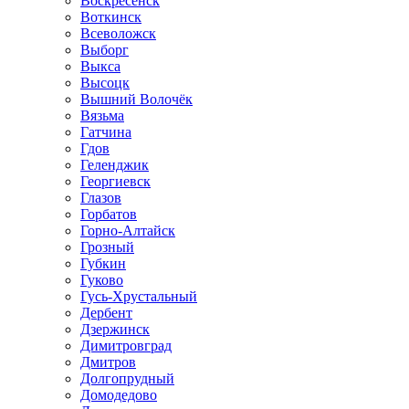
Воскресенск
Воткинск
Всеволожск
Выборг
Выкса
Высоцк
Вышний Волочёк
Вязьма
Гатчина
Гдов
Геленджик
Георгиевск
Глазов
Горбатов
Горно-Алтайск
Грозный
Губкин
Гуково
Гусь-Хрустальный
Дербент
Дзержинск
Димитровград
Дмитров
Долгопрудный
Домодедово