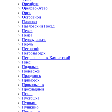
Оренбург
Орехово-Зуево
Орск
Островной
Павлово
Павловский Посад
Певек
Пенза
Первоуральск
Пермь
Петергоф
Петрозаводск
Петропавловск-Камчатский
Плёс
Подольск
Полевской
Правдинск
Приморск
Прокопьевск
Прохладный
Псков
Пустошка
Пушкин
Пушкино
Пятигорск