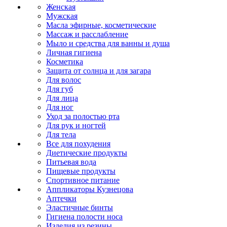
Женская
Мужская
Масла эфирные, косметические
Массаж и расслабление
Мыло и средства для ванны и душа
Личная гигиена
Косметика
Защита от солнца и для загара
Для волос
Для губ
Для лица
Для ног
Уход за полостью рта
Для рук и ногтей
Для тела
Все для похудения
Диетические продукты
Питьевая вода
Пищевые продукты
Спортивное питание
Аппликаторы Кузнецова
Аптечки
Эластичные бинты
Гигиена полости носа
Изделия из резины