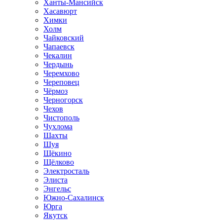
Ханты-Мансийск
Хасавюрт
Химки
Холм
Чайковский
Чапаевск
Чекалин
Чердынь
Черемхово
Череповец
Чёрмоз
Черногорск
Чехов
Чистополь
Чухлома
Шахты
Шуя
Щёкино
Щёлково
Электросталь
Элиста
Энгельс
Южно-Сахалинск
Юрга
Якутск