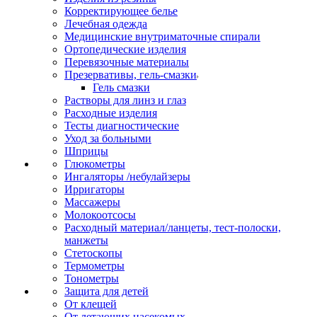
Корректирующее белье
Лечебная одежда
Медицинские внутриматочные спирали
Ортопедические изделия
Перевязочные материалы
Презервативы, гель-смазки
Гель смазки
Растворы для линз и глаз
Расходные изделия
Тесты диагностические
Уход за больными
Шприцы
Глюкометры
Ингаляторы /небулайзеры
Ирригаторы
Массажеры
Молокоотсосы
Расходный материал/ланцеты, тест-полоски,
манжеты
Стетоскопы
Термометры
Тонометры
Защита для детей
От клещей
От летающих насекомых