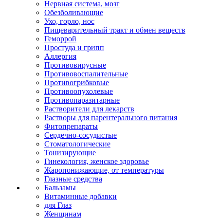
Нервная система, мозг
Обезболивающие
Ухо, горло, нос
Пищеварительный тракт и обмен веществ
Геморрой
Простуда и грипп
Аллергия
Противовирусные
Противовоспалительные
Противогрибковые
Противоопухолевые
Противопаразитарные
Растворители для лекарств
Растворы для парентерального питания
Фитопрепараты
Сердечно-сосудистые
Стоматологические
Тонизирующие
Гинекология, женское здоровье
Жаропонижающие, от температуры
Глазные средства
Бальзамы
Витаминные добавки
для Глаз
Женщинам