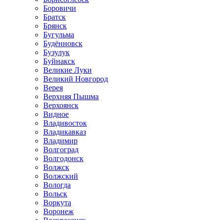
Боровичи
Братск
Брянск
Бугульма
Будённовск
Бузулук
Буйнакск
Великие Луки
Великий Новгород
Верея
Верхняя Пышма
Верхоянск
Видное
Владивосток
Владикавказ
Владимир
Волгоград
Волгодонск
Волжск
Волжский
Вологда
Вольск
Воркута
Воронеж