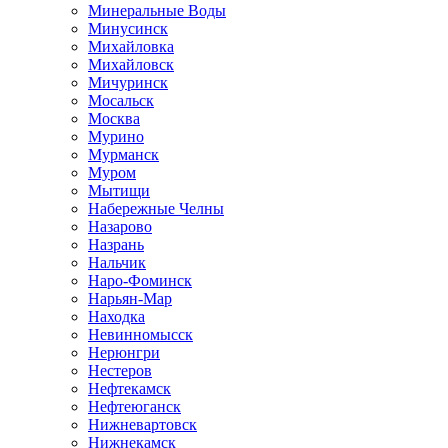
Минеральные Воды
Минусинск
Михайловка
Михайловск
Мичуринск
Мосальск
Москва
Мурино
Мурманск
Муром
Мытищи
Набережные Челны
Назарово
Назрань
Нальчик
Наро-Фоминск
Нарьян-Мар
Находка
Невинномысск
Нерюнгри
Нестеров
Нефтекамск
Нефтеюганск
Нижневартовск
Нижнекамск