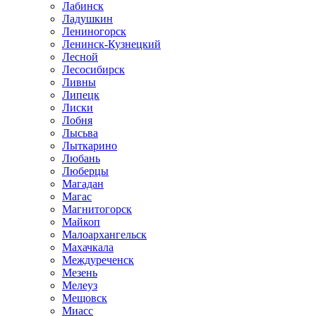
Лабинск
Ладушкин
Лениногорск
Ленинск-Кузнецкий
Лесной
Лесосибирск
Ливны
Липецк
Лиски
Лобня
Лысьва
Лыткарино
Любань
Люберцы
Магадан
Магас
Магнитогорск
Майкоп
Малоархангельск
Махачкала
Междуреченск
Мезень
Мелеуз
Мещовск
Миасс