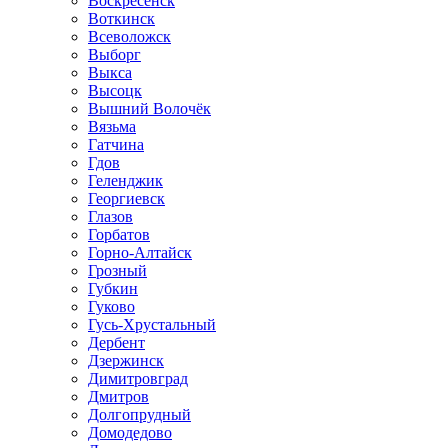
Воскресенск
Воткинск
Всеволожск
Выборг
Выкса
Высоцк
Вышний Волочёк
Вязьма
Гатчина
Гдов
Геленджик
Георгиевск
Глазов
Горбатов
Горно-Алтайск
Грозный
Губкин
Гуково
Гусь-Хрустальный
Дербент
Дзержинск
Димитровград
Дмитров
Долгопрудный
Домодедово