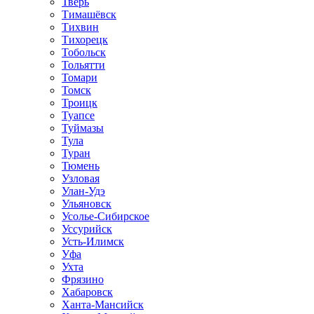
Тверь
Тимашёвск
Тихвин
Тихорецк
Тобольск
Тольятти
Томари
Томск
Троицк
Туапсе
Туймазы
Тула
Туран
Тюмень
Узловая
Улан-Удэ
Ульяновск
Усолье-Сибирское
Уссурийск
Усть-Илимск
Уфа
Ухта
Фрязино
Хабаровск
Ханта-Мансийск