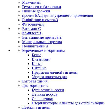
Мужчинам
Гематоген и батончики
Пивные дрожжи
прочие БАД для внутреннего применения
Рыбий жир и омега-3
Фиточай/чай
Витамин С
Комплексы
Витаминные препараты
Минеральные вещества
Поливитамины
Беременным и кормящим
Белье
Витамины
Крема
Питание
Предметы личной гигиены
Уход за полостью рта
Бытовая химия
Для кормления
Бутылочки и соски
Детская посуда
Слюнявчики
Стерилизаторы и пакеты для стерилизации
Детская гигиена