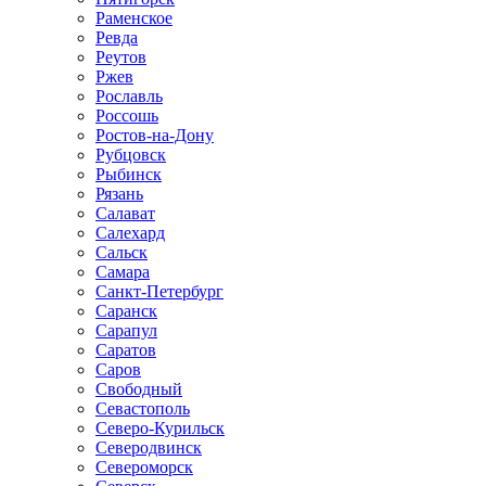
Раменское
Ревда
Реутов
Ржев
Рославль
Россошь
Ростов-на-Дону
Рубцовск
Рыбинск
Рязань
Салават
Салехард
Сальск
Самара
Санкт-Петербург
Саранск
Сарапул
Саратов
Саров
Свободный
Севастополь
Северо-Курильск
Северодвинск
Североморск