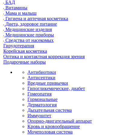
БАД
Витамины
Мама и малыш
Гигиена и аптечная косметика
Диета, здоровое питание
Медицинские изделия
Медицинские приборы
Средства от насекомых
Гирудотерапия
Корейская косметика
Оптика и контактная коррекция зрения
Подарочные наборы
Антибиотики
Антисептики
Вредные привычки
Гипогликемические, диабет
Гомеопатия
Гормональные
Дерматология
Дыхательная система
Иммунитет
Опорно-двигательный аппарат
Кровь и кровообращение
Мочеполовая система