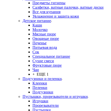
Предметы гигиены
Салфетки, ватные палочки, ватные диски
Все для купания
Увлажнение и защита кожи
Детское питание
Каши
Молочко
Мясные пюре
Овощные пюре
Печенье
Питьевая вода
Сок
Специальное питание
Сухие смеси
Фруктовые пюре
Чаи
+ ЕЩЕ 1
Подгузники и пеленки
Клеенки
Пеленки
Подгузники
Пустышки, прорезыватели и игрушки
Игрушки
Прорезыватели
Пустышки