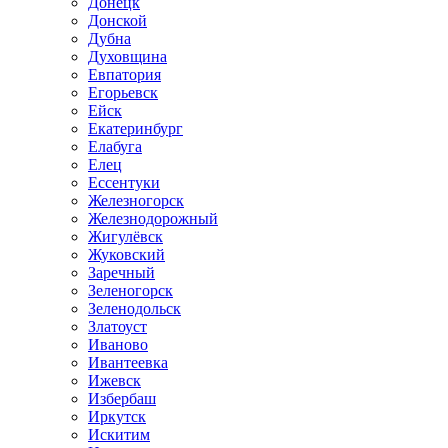
Донецк
Донской
Дубна
Духовщина
Евпатория
Егорьевск
Ейск
Екатеринбург
Елабуга
Елец
Ессентуки
Железногорск
Железнодорожный
Жигулёвск
Жуковский
Заречный
Зеленогорск
Зеленодольск
Златоуст
Иваново
Ивантеевка
Ижевск
Избербаш
Иркутск
Искитим