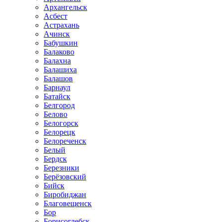
Архангельск
Асбест
Астрахань
Ачинск
Бабушкин
Балаково
Балахна
Балашиха
Балашов
Барнаул
Батайск
Белгород
Белово
Белогорск
Белорецк
Белореченск
Белый
Бердск
Березники
Берёзовский
Бийск
Биробиджан
Благовещенск
Бор
Борисоглебск