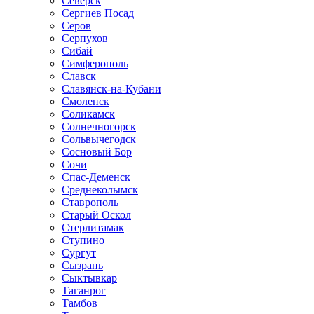
Северск
Сергиев Посад
Серов
Серпухов
Сибай
Симферополь
Славск
Славянск-на-Кубани
Смоленск
Соликамск
Солнечногорск
Сольвычегодск
Сосновый Бор
Сочи
Спас-Деменск
Среднеколымск
Ставрополь
Старый Оскол
Стерлитамак
Ступино
Сургут
Сызрань
Сыктывкар
Таганрог
Тамбов