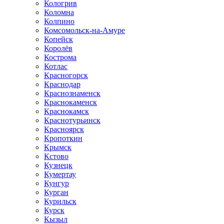
Кологрив
Коломна
Колпино
Комсомольск-на-Амуре
Копейск
Королёв
Кострома
Котлас
Красногорск
Краснодар
Краснознаменск
Краснокаменск
Краснокамск
Краснотурьинск
Красноярск
Кропоткин
Крымск
Кстово
Кузнецк
Кумертау
Кунгур
Курган
Курильск
Курск
Кызыл