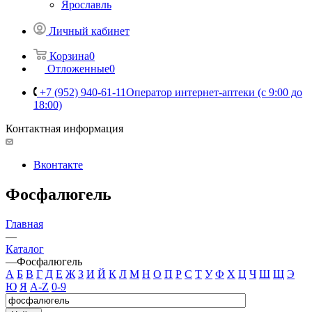
Ярославль
Личный кабинет
Корзина
0
Отложенные
0
+7 (952) 940-61-11
Оператор интернет-аптеки (с 9:00 до
18:00)
Контактная информация
Вконтакте
Фосфалюгель
Главная
—
Каталог
—
Фосфалюгель
А
Б
В
Г
Д
Е
Ж
З
И
Й
К
Л
М
Н
О
П
Р
С
Т
У
Ф
Х
Ц
Ч
Ш
Щ
Э
Ю
Я
A-Z
0-9