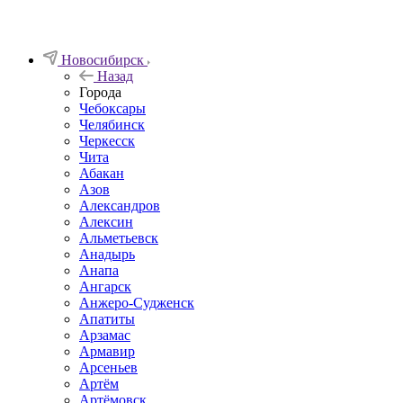
Новосибирск
Назад
Города
Чебоксары
Челябинск
Черкесск
Чита
Абакан
Азов
Александров
Алексин
Альметьевск
Анадырь
Анапа
Ангарск
Анжеро-Судженск
Апатиты
Арзамас
Армавир
Арсеньев
Артём
Артёмовск