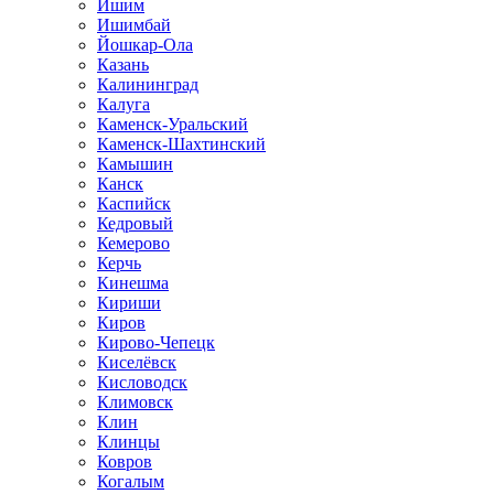
Ишим
Ишимбай
Йошкар-Ола
Казань
Калининград
Калуга
Каменск-Уральский
Каменск-Шахтинский
Камышин
Канск
Каспийск
Кедровый
Кемерово
Керчь
Кинешма
Кириши
Киров
Кирово-Чепецк
Киселёвск
Кисловодск
Климовск
Клин
Клинцы
Ковров
Когалым