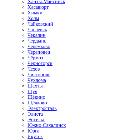
Ханты-Мансийск
Хасавюрт
Химки
Холм
Чайковский
Чапаевск
Чекалин
Чердынь
Черемхово
Череповец
Чёрмоз
Черногорск
Чехов
Чистополь
Чухлома
Шахты
Шуя
Щёкино
Щёлково
Электросталь
Элиста
Энгельс
Южно-Сахалинск
Юрга
Якутск