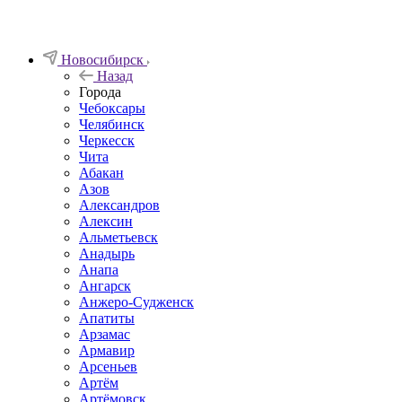
Новосибирск
Назад
Города
Чебоксары
Челябинск
Черкесск
Чита
Абакан
Азов
Александров
Алексин
Альметьевск
Анадырь
Анапа
Ангарск
Анжеро-Судженск
Апатиты
Арзамас
Армавир
Арсеньев
Артём
Артёмовск