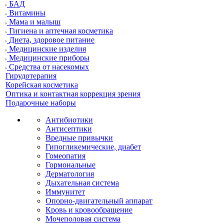
БАД
Витамины
Мама и малыш
Гигиена и аптечная косметика
Диета, здоровое питание
Медицинские изделия
Медицинские приборы
Средства от насекомых
Гирудотерапия
Корейская косметика
Оптика и контактная коррекция зрения
Подарочные наборы
Антибиотики
Антисептики
Вредные привычки
Гипогликемические, диабет
Гомеопатия
Гормональные
Дерматология
Дыхательная система
Иммунитет
Опорно-двигательный аппарат
Кровь и кровообращение
Мочеполовая система