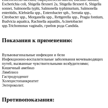
Escherichia coli, Shigella flexneri 2a, Shigella flexneri 6, Shigella
sonnei, Salmonella typhi, Salmonella typhimurium, Salmonella
enteritidis, Klebsiella spp., Enterobacter sph., Serratia spp.,
Citrobacter spp., Morganella spp., Rettgerella spp., Pragia fontium,
Budvicia aquatica, Rachnella aquatilis, Acinetobacter
spp.Trichomonas vaginalis, грибов рода Candida.
Показания к применению:
Вульвовагинальные инфекции и бели
Инфекционно-воспалительные заболевания мочевыводящих
путей, вызванные чувствительными возбудителями;
Кишечный амебиаз
Лямблиоз
Гастродуоденит
Холецистопанкреатит
Энтероколит.
Противопоказания: