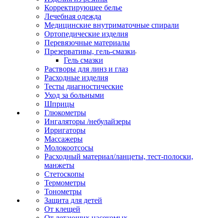
Корректирующее белье
Лечебная одежда
Медицинские внутриматочные спирали
Ортопедические изделия
Перевязочные материалы
Презервативы, гель-смазки
Гель смазки
Растворы для линз и глаз
Расходные изделия
Тесты диагностические
Уход за больными
Шприцы
Глюкометры
Ингаляторы /небулайзеры
Ирригаторы
Массажеры
Молокоотсосы
Расходный материал/ланцеты, тест-полоски,
манжеты
Стетоскопы
Термометры
Тонометры
Защита для детей
От клещей
От летающих насекомых