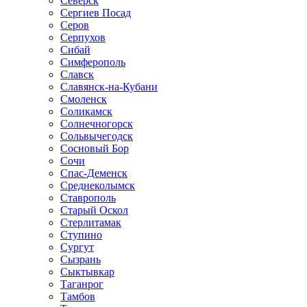
Северск
Сергиев Посад
Серов
Серпухов
Сибай
Симферополь
Славск
Славянск-на-Кубани
Смоленск
Соликамск
Солнечногорск
Сольвычегодск
Сосновый Бор
Сочи
Спас-Деменск
Среднеколымск
Ставрополь
Старый Оскол
Стерлитамак
Ступино
Сургут
Сызрань
Сыктывкар
Таганрог
Тамбов