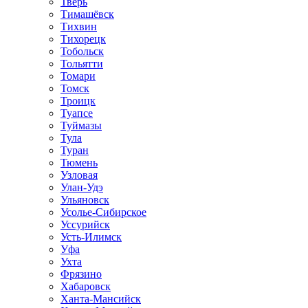
Тверь
Тимашёвск
Тихвин
Тихорецк
Тобольск
Тольятти
Томари
Томск
Троицк
Туапсе
Туймазы
Тула
Туран
Тюмень
Узловая
Улан-Удэ
Ульяновск
Усолье-Сибирское
Уссурийск
Усть-Илимск
Уфа
Ухта
Фрязино
Хабаровск
Ханта-Мансийск