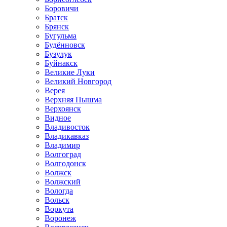
Боровичи
Братск
Брянск
Бугульма
Будённовск
Бузулук
Буйнакск
Великие Луки
Великий Новгород
Верея
Верхняя Пышма
Верхоянск
Видное
Владивосток
Владикавказ
Владимир
Волгоград
Волгодонск
Волжск
Волжский
Вологда
Вольск
Воркута
Воронеж