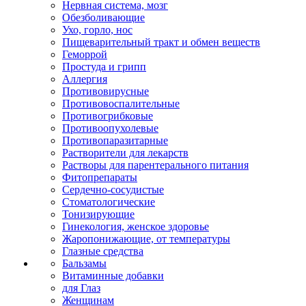
Нервная система, мозг
Обезболивающие
Ухо, горло, нос
Пищеварительный тракт и обмен веществ
Геморрой
Простуда и грипп
Аллергия
Противовирусные
Противовоспалительные
Противогрибковые
Противоопухолевые
Противопаразитарные
Растворители для лекарств
Растворы для парентерального питания
Фитопрепараты
Сердечно-сосудистые
Стоматологические
Тонизирующие
Гинекология, женское здоровье
Жаропонижающие, от температуры
Глазные средства
Бальзамы
Витаминные добавки
для Глаз
Женщинам