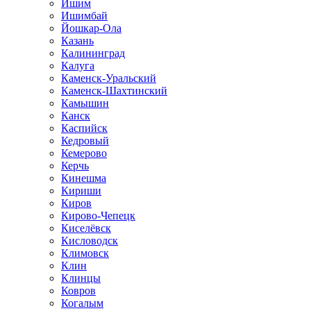
Ишим
Ишимбай
Йошкар-Ола
Казань
Калининград
Калуга
Каменск-Уральский
Каменск-Шахтинский
Камышин
Канск
Каспийск
Кедровый
Кемерово
Керчь
Кинешма
Кириши
Киров
Кирово-Чепецк
Киселёвск
Кисловодск
Климовск
Клин
Клинцы
Ковров
Когалым