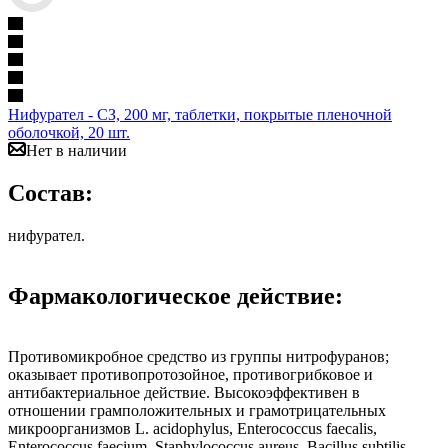
Нифурател - СЗ, 200 мг, таблетки, покрытые пленочной
оболочкой, 20 шт.
Нет в наличии
Состав:
нифурател.
Фармакологическое действие:
Противомикробное средство из группы нитрофуранов;
оказывает противопротозойное, противогрибковое и
антибактериальное действие. Высокоэффективен в
отношении грамположительных и грамотрицательных
микроорганизмов L. acidophylus, Enterococcus faecalis,
Enterococcus faecium, Staphylococcus aureus, Bacillus subtilis,