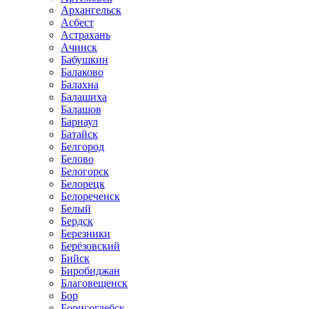
Архангельск
Асбест
Астрахань
Ачинск
Бабушкин
Балаково
Балахна
Балашиха
Балашов
Барнаул
Батайск
Белгород
Белово
Белогорск
Белорецк
Белореченск
Белый
Бердск
Березники
Берёзовский
Бийск
Биробиджан
Благовещенск
Бор
Борисоглебск