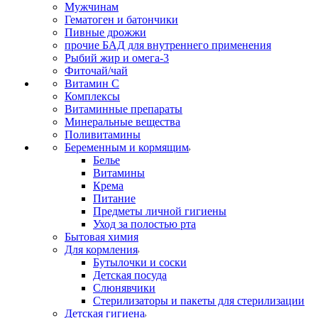
Мужчинам
Гематоген и батончики
Пивные дрожжи
прочие БАД для внутреннего применения
Рыбий жир и омега-3
Фиточай/чай
Витамин С
Комплексы
Витаминные препараты
Минеральные вещества
Поливитамины
Беременным и кормящим
Белье
Витамины
Крема
Питание
Предметы личной гигиены
Уход за полостью рта
Бытовая химия
Для кормления
Бутылочки и соски
Детская посуда
Слюнявчики
Стерилизаторы и пакеты для стерилизации
Детская гигиена