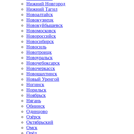
Нижний Новгород
Нижний Тагил
Новоалтайск
Новокузнецк
Новокуйбышевск
Новомосковск
Новороссийск
Новосибирск
Новосиль
Новотроицк
Новоуральск
Новочебоксарск
Новочеркасск
Новошахтинск
Новый Уренгой
Ногинск
Норильск
Ноябрьск
Нягань
Обнинск
Одинцово
Озёрск
Октябрьский
Омск
Орёл