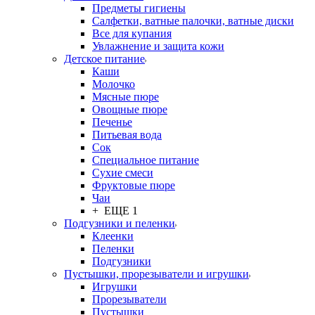
Предметы гигиены
Салфетки, ватные палочки, ватные диски
Все для купания
Увлажнение и защита кожи
Детское питание
Каши
Молочко
Мясные пюре
Овощные пюре
Печенье
Питьевая вода
Сок
Специальное питание
Сухие смеси
Фруктовые пюре
Чаи
+ ЕЩЕ 1
Подгузники и пеленки
Клеенки
Пеленки
Подгузники
Пустышки, прорезыватели и игрушки
Игрушки
Прорезыватели
Пустышки