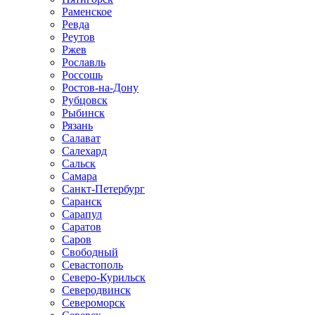
Раменское
Ревда
Реутов
Ржев
Рославль
Россошь
Ростов-на-Дону
Рубцовск
Рыбинск
Рязань
Салават
Салехард
Сальск
Самара
Санкт-Петербург
Саранск
Сарапул
Саратов
Саров
Свободный
Севастополь
Северо-Курильск
Северодвинск
Североморск