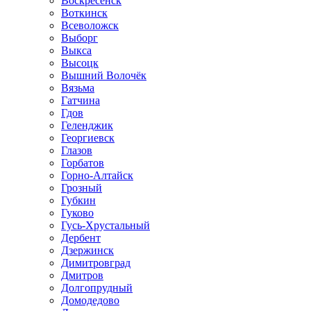
Воскресенск
Воткинск
Всеволожск
Выборг
Выкса
Высоцк
Вышний Волочёк
Вязьма
Гатчина
Гдов
Геленджик
Георгиевск
Глазов
Горбатов
Горно-Алтайск
Грозный
Губкин
Гуково
Гусь-Хрустальный
Дербент
Дзержинск
Димитровград
Дмитров
Долгопрудный
Домодедово