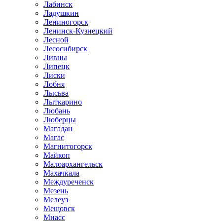
Лабинск
Ладушкин
Лениногорск
Ленинск-Кузнецкий
Лесной
Лесосибирск
Ливны
Липецк
Лиски
Лобня
Лысьва
Лыткарино
Любань
Люберцы
Магадан
Магас
Магнитогорск
Майкоп
Малоархангельск
Махачкала
Междуреченск
Мезень
Мелеуз
Мещовск
Миасс