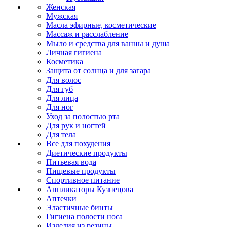
Женская
Мужская
Масла эфирные, косметические
Массаж и расслабление
Мыло и средства для ванны и душа
Личная гигиена
Косметика
Защита от солнца и для загара
Для волос
Для губ
Для лица
Для ног
Уход за полостью рта
Для рук и ногтей
Для тела
Все для похудения
Диетические продукты
Питьевая вода
Пищевые продукты
Спортивное питание
Аппликаторы Кузнецова
Аптечки
Эластичные бинты
Гигиена полости носа
Изделия из резины