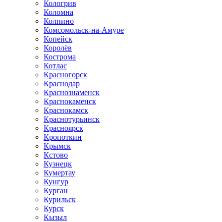
Кологрив
Коломна
Колпино
Комсомольск-на-Амуре
Копейск
Королёв
Кострома
Котлас
Красногорск
Краснодар
Краснознаменск
Краснокаменск
Краснокамск
Краснотурьинск
Красноярск
Кропоткин
Крымск
Кстово
Кузнецк
Кумертау
Кунгур
Курган
Курильск
Курск
Кызыл