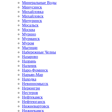
Минеральные Воды
Минусинск
Михайловка
Михайловск
Мичуринск
Мосальск
Москва
Мурино
Мурманск
Муром
Мытищи
Набережные Челны
Назарово
Назрань
Нальчик
Наро-Фоминск
Нарьян-Мар
Находка
Невинномысск
Нерюнгри
Нестеров
Нефтекамск
Нефтеюганск
Нижневартовск
Нижнекамск