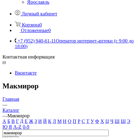
Ярославль
Личный кабинет
Корзина
0
Отложенные
0
+7 (952) 940-61-11
Оператор интернет-аптеки (с 9:00 до
18:00)
Контактная информация
Вконтакте
Макмирор
Главная
—
Каталог
—
Макмирор
А
Б
В
Г
Д
Е
Ж
З
И
Й
К
Л
М
Н
О
П
Р
С
Т
У
Ф
Х
Ц
Ч
Ш
Щ
Э
Ю
Я
A-Z
0-9