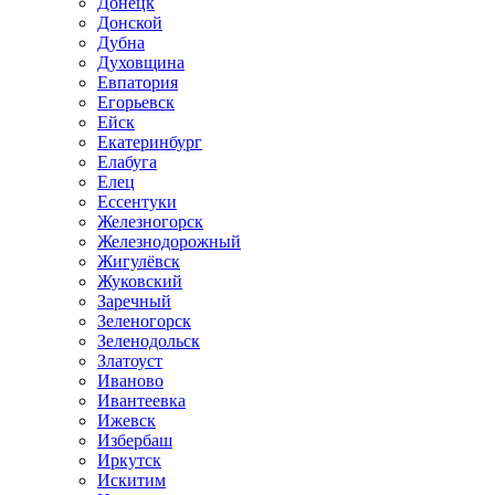
Донецк
Донской
Дубна
Духовщина
Евпатория
Егорьевск
Ейск
Екатеринбург
Елабуга
Елец
Ессентуки
Железногорск
Железнодорожный
Жигулёвск
Жуковский
Заречный
Зеленогорск
Зеленодольск
Златоуст
Иваново
Ивантеевка
Ижевск
Избербаш
Иркутск
Искитим