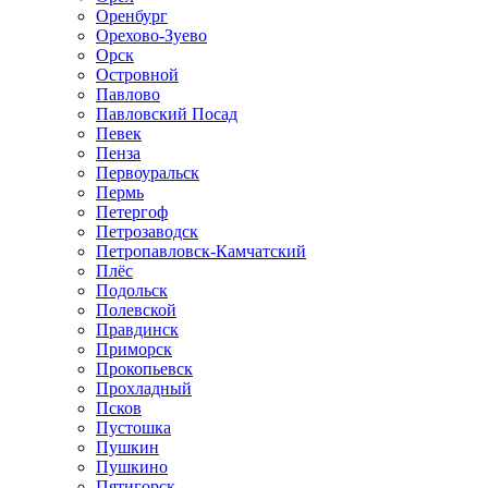
Оренбург
Орехово-Зуево
Орск
Островной
Павлово
Павловский Посад
Певек
Пенза
Первоуральск
Пермь
Петергоф
Петрозаводск
Петропавловск-Камчатский
Плёс
Подольск
Полевской
Правдинск
Приморск
Прокопьевск
Прохладный
Псков
Пустошка
Пушкин
Пушкино
Пятигорск