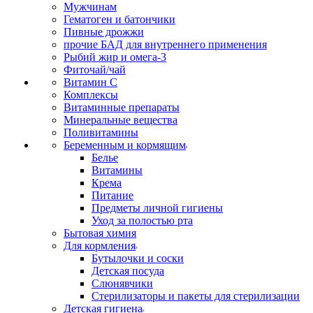
Мужчинам
Гематоген и батончики
Пивные дрожжи
прочие БАД для внутреннего применения
Рыбий жир и омега-3
Фиточай/чай
Витамин С
Комплексы
Витаминные препараты
Минеральные вещества
Поливитамины
Беременным и кормящим
Белье
Витамины
Крема
Питание
Предметы личной гигиены
Уход за полостью рта
Бытовая химия
Для кормления
Бутылочки и соски
Детская посуда
Слюнявчики
Стерилизаторы и пакеты для стерилизации
Детская гигиена