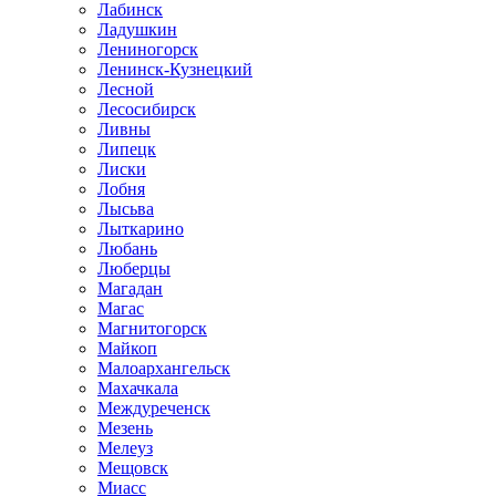
Лабинск
Ладушкин
Лениногорск
Ленинск-Кузнецкий
Лесной
Лесосибирск
Ливны
Липецк
Лиски
Лобня
Лысьва
Лыткарино
Любань
Люберцы
Магадан
Магас
Магнитогорск
Майкоп
Малоархангельск
Махачкала
Междуреченск
Мезень
Мелеуз
Мещовск
Миасс