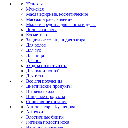
Женская
Мужская
Масла эфирные, косметические
Массаж и расслабление
Мыло и средства для ванны и душа
Личная гигиена
Косметика
Защита от солнца и для загара
Для волос
Для губ
Для лица
Для ног
Уход за полостью рта
Для рук и ногтей
Для тела
Все для похудения
Диетические продукты
Питьевая вода
Пищевые продукты
Спортивное питание
Аппликаторы Кузнецова
Аптечки
Эластичные бинты
Гигиена полости носа
Изделия из резины