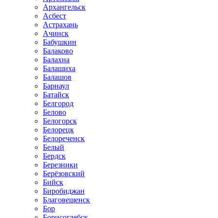
Архангельск
Асбест
Астрахань
Ачинск
Бабушкин
Балаково
Балахна
Балашиха
Балашов
Барнаул
Батайск
Белгород
Белово
Белогорск
Белорецк
Белореченск
Белый
Бердск
Березники
Берёзовский
Бийск
Биробиджан
Благовещенск
Бор
Борисоглебск