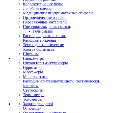
Корректирующее белье
Лечебная одежда
Медицинские внутриматочные спирали
Ортопедические изделия
Перевязочные материалы
Презервативы, гель-смазки
Гель смазки
Растворы для линз и глаз
Расходные изделия
Тесты диагностические
Уход за больными
Шприцы
Глюкометры
Ингаляторы /небулайзеры
Ирригаторы
Массажеры
Молокоотсосы
Расходный материал/ланцеты, тест-полоски,
манжеты
Стетоскопы
Термометры
Тонометры
Защита для детей
От клещей
От летающих насекомых