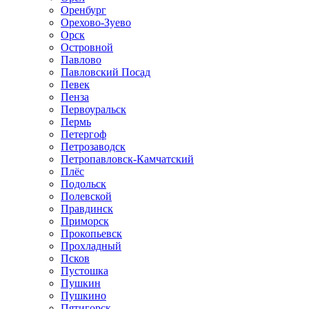
Оренбург
Орехово-Зуево
Орск
Островной
Павлово
Павловский Посад
Певек
Пенза
Первоуральск
Пермь
Петергоф
Петрозаводск
Петропавловск-Камчатский
Плёс
Подольск
Полевской
Правдинск
Приморск
Прокопьевск
Прохладный
Псков
Пустошка
Пушкин
Пушкино
Пятигорск