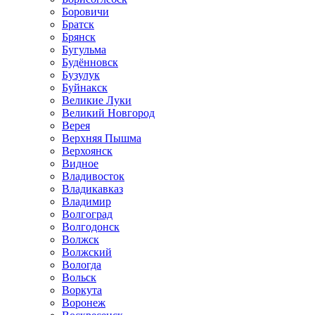
Боровичи
Братск
Брянск
Бугульма
Будённовск
Бузулук
Буйнакск
Великие Луки
Великий Новгород
Верея
Верхняя Пышма
Верхоянск
Видное
Владивосток
Владикавказ
Владимир
Волгоград
Волгодонск
Волжск
Волжский
Вологда
Вольск
Воркута
Воронеж