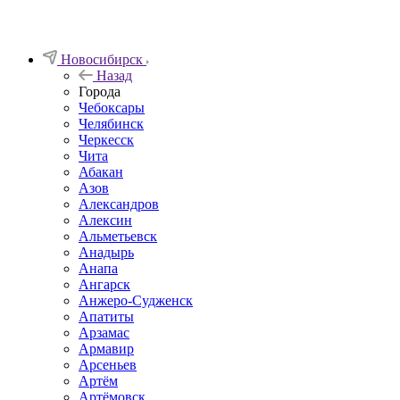
Новосибирск
Назад
Города
Чебоксары
Челябинск
Черкесск
Чита
Абакан
Азов
Александров
Алексин
Альметьевск
Анадырь
Анапа
Ангарск
Анжеро-Судженск
Апатиты
Арзамас
Армавир
Арсеньев
Артём
Артёмовск