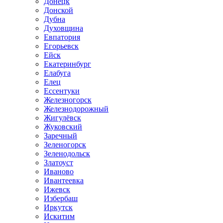
Донецк
Донской
Дубна
Духовщина
Евпатория
Егорьевск
Ейск
Екатеринбург
Елабуга
Елец
Ессентуки
Железногорск
Железнодорожный
Жигулёвск
Жуковский
Заречный
Зеленогорск
Зеленодольск
Златоуст
Иваново
Ивантеевка
Ижевск
Избербаш
Иркутск
Искитим