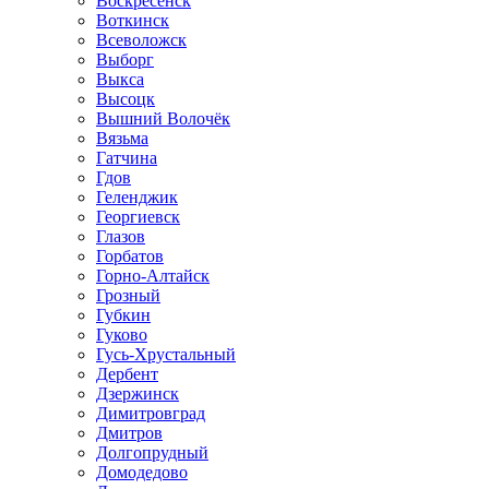
Воскресенск
Воткинск
Всеволожск
Выборг
Выкса
Высоцк
Вышний Волочёк
Вязьма
Гатчина
Гдов
Геленджик
Георгиевск
Глазов
Горбатов
Горно-Алтайск
Грозный
Губкин
Гуково
Гусь-Хрустальный
Дербент
Дзержинск
Димитровград
Дмитров
Долгопрудный
Домодедово