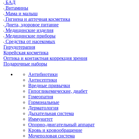
БАД
Витамины
Мама и малыш
Гигиена и аптечная косметика
Диета, здоровое питание
Медицинские изделия
Медицинские приборы
Средства от насекомых
Гирудотерапия
Корейская косметика
Оптика и контактная коррекция зрения
Подарочные наборы
Антибиотики
Антисептики
Вредные привычки
Гипогликемические, диабет
Гомеопатия
Гормональные
Дерматология
Дыхательная система
Иммунитет
Опорно-двигательный аппарат
Кровь и кровообращение
Мочеполовая система