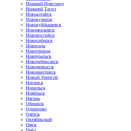
Нижний Новгород
Нижний Тагил
Новоалтайск
Новокузнецк
Новокуйбышевск
Новомосковск
Новороссийск
Новосибирск
Новосиль
Новотроицк
Новоуральск
Новочебоксарск
Новочеркасск
Новошахтинск
Новый Уренгой
Ногинск
Норильск
Ноябрьск
Нягань
Обнинск
Одинцово
Озёрск
Октябрьский
Омск
Орёл