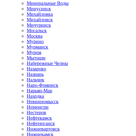
Минеральные Воды
Минусинск
Михайловка
Михайловск
Мичуринск
Мосальск
Москва
Мурино
Мурманск
Муром
Мытищи
Набережные Челны
Назарово
Назрань
Нальчик
Наро-Фоминск
Нарьян-Мар
Находка
Невинномысск
Нерюнгри
Нестеров
Нефтекамск
Нефтеюганск
Нижневартовск
Нижнекамск