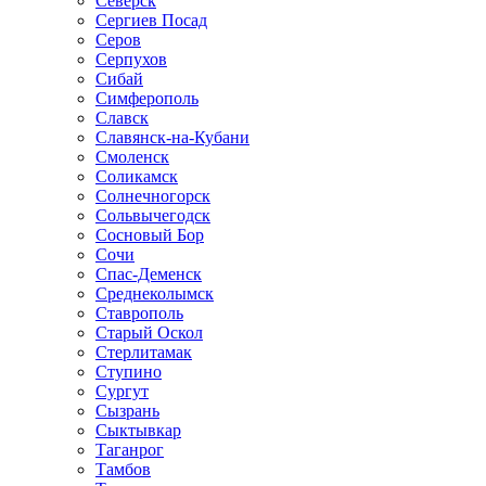
Северск
Сергиев Посад
Серов
Серпухов
Сибай
Симферополь
Славск
Славянск-на-Кубани
Смоленск
Соликамск
Солнечногорск
Сольвычегодск
Сосновый Бор
Сочи
Спас-Деменск
Среднеколымск
Ставрополь
Старый Оскол
Стерлитамак
Ступино
Сургут
Сызрань
Сыктывкар
Таганрог
Тамбов