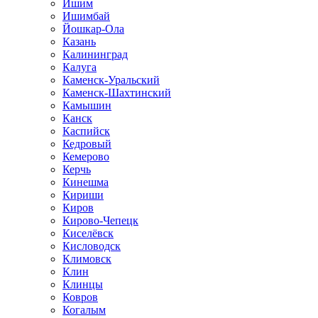
Ишим
Ишимбай
Йошкар-Ола
Казань
Калининград
Калуга
Каменск-Уральский
Каменск-Шахтинский
Камышин
Канск
Каспийск
Кедровый
Кемерово
Керчь
Кинешма
Кириши
Киров
Кирово-Чепецк
Киселёвск
Кисловодск
Климовск
Клин
Клинцы
Ковров
Когалым