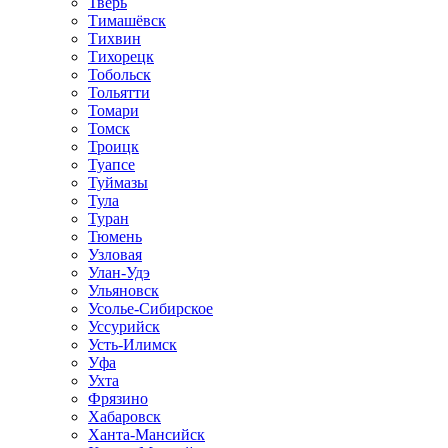
Тверь
Тимашёвск
Тихвин
Тихорецк
Тобольск
Тольятти
Томари
Томск
Троицк
Туапсе
Туймазы
Тула
Туран
Тюмень
Узловая
Улан-Удэ
Ульяновск
Усолье-Сибирское
Уссурийск
Усть-Илимск
Уфа
Ухта
Фрязино
Хабаровск
Ханта-Мансийск