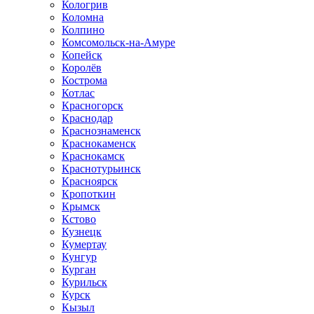
Кологрив
Коломна
Колпино
Комсомольск-на-Амуре
Копейск
Королёв
Кострома
Котлас
Красногорск
Краснодар
Краснознаменск
Краснокаменск
Краснокамск
Краснотурьинск
Красноярск
Кропоткин
Крымск
Кстово
Кузнецк
Кумертау
Кунгур
Курган
Курильск
Курск
Кызыл