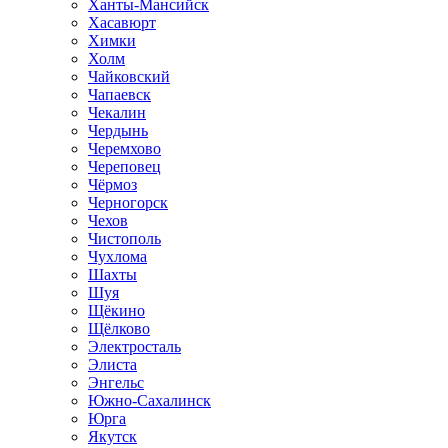
Ханты-Мансийск
Хасавюрт
Химки
Холм
Чайковский
Чапаевск
Чекалин
Чердынь
Черемхово
Череповец
Чёрмоз
Черногорск
Чехов
Чистополь
Чухлома
Шахты
Шуя
Щёкино
Щёлково
Электросталь
Элиста
Энгельс
Южно-Сахалинск
Юрга
Якутск