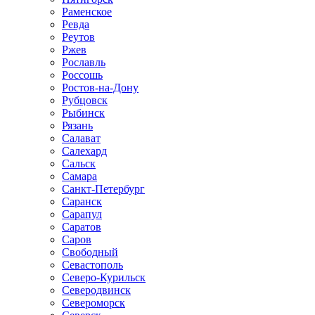
Раменское
Ревда
Реутов
Ржев
Рославль
Россошь
Ростов-на-Дону
Рубцовск
Рыбинск
Рязань
Салават
Салехард
Сальск
Самара
Санкт-Петербург
Саранск
Сарапул
Саратов
Саров
Свободный
Севастополь
Северо-Курильск
Северодвинск
Североморск