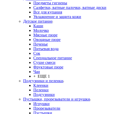
Предметы гигиены
Салфетки, ватные палочки, ватные диски
Все для купания
Увлажнение и защита кожи
Детское питание
Каши
Молочко
Мясные пюре
Овощные пюре
Печенье
Питьевая вода
Сок
Специальное питание
Сухие смеси
Фруктовые пюре
Чаи
+ ЕЩЕ 1
Подгузники и пеленки
Клеенки
Пеленки
Подгузники
Пустышки, прорезыватели и игрушки
Игрушки
Прорезыватели
Пустышки