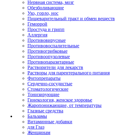
Нервная система, мозг
Обезболивающие
Ухо, горло, нос
Пищеварительный тракт и обмен веществ
Геморрой
Простуда и грипп
Аллергия
Противовирусные
Противовоспалительные
Противогрибковые
Противоопухолевые
Противопаразитарные
Растворители для лекарств
Растворы для парентерального питания
Фитопрепараты
Сердечно-сосудистые
Стоматологические
Тонизирующие
Гинекология, женское здоровье
Жаропонижающие, от температуры
Глазные средства
Бальзамы
Витаминные добавки
для Глаз
Женщинам