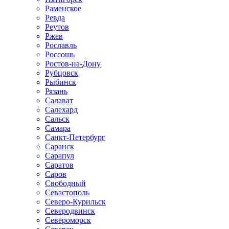
Раменское
Ревда
Реутов
Ржев
Рославль
Россошь
Ростов-на-Дону
Рубцовск
Рыбинск
Рязань
Салават
Салехард
Сальск
Самара
Санкт-Петербург
Саранск
Сарапул
Саратов
Саров
Свободный
Севастополь
Северо-Курильск
Северодвинск
Североморск