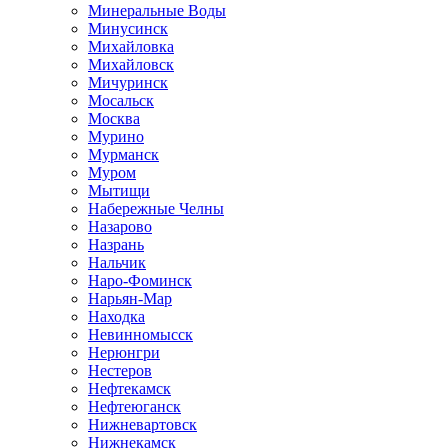
Минеральные Воды
Минусинск
Михайловка
Михайловск
Мичуринск
Мосальск
Москва
Мурино
Мурманск
Муром
Мытищи
Набережные Челны
Назарово
Назрань
Нальчик
Наро-Фоминск
Нарьян-Мар
Находка
Невинномысск
Нерюнгри
Нестеров
Нефтекамск
Нефтеюганск
Нижневартовск
Нижнекамск