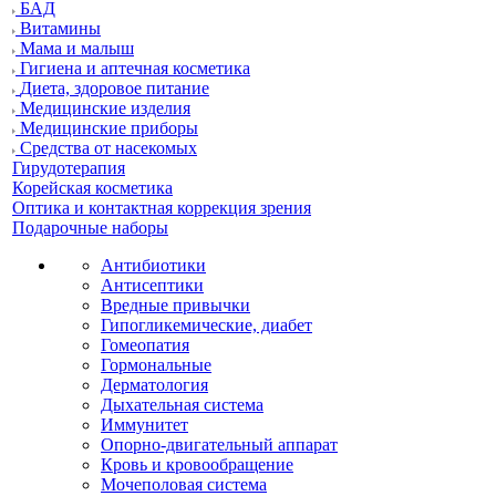
БАД
Витамины
Мама и малыш
Гигиена и аптечная косметика
Диета, здоровое питание
Медицинские изделия
Медицинские приборы
Средства от насекомых
Гирудотерапия
Корейская косметика
Оптика и контактная коррекция зрения
Подарочные наборы
Антибиотики
Антисептики
Вредные привычки
Гипогликемические, диабет
Гомеопатия
Гормональные
Дерматология
Дыхательная система
Иммунитет
Опорно-двигательный аппарат
Кровь и кровообращение
Мочеполовая система