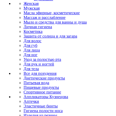
Женская
Мужская
Масла эфирные, косметические
Массаж и расслабление
Мыло и средства для ванны и душа
Личная гигиена
Косметика
Защита от солнца и для загара
Для волос
Для губ
Для лица
Для ног
Уход за полостью рта
Для рук и ногтей
Для тела
Все для похудения
Диетические продукты
Питьевая вода
Пищевые продукты
Спортивное питание
Аппликаторы Кузнецова
Аптечки
Эластичные бинты
Гигиена полости носа
Изделия из резины