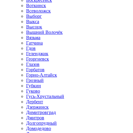
Воскресенск
Воткинск
Всеволожск
Выборг
Выкса
Высоцк
Вышний Волочёк
Вязьма
Гатчина
Гдов
Геленджик
Георгиевск
Глазов
Горбатов
Горно-Алтайск
Грозный
Губкин
Гуково
Гусь-Хрустальный
Дербент
Дзержинск
Димитровград
Дмитров
Долгопрудный
Домодедово