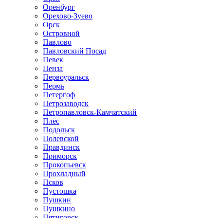
Оренбург
Орехово-Зуево
Орск
Островной
Павлово
Павловский Посад
Певек
Пенза
Первоуральск
Пермь
Петергоф
Петрозаводск
Петропавловск-Камчатский
Плёс
Подольск
Полевской
Правдинск
Приморск
Прокопьевск
Прохладный
Псков
Пустошка
Пушкин
Пушкино
Пятигорск