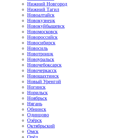
Нижний Новгород
Нижний Тагил
Новоалтайск
Новокузнецк
Новокуйбышевск
Новомосковск
Новороссийск
Новосибирск
Новосиль
Новотроицк
Новоуральск
Новочебоксарск
Новочеркасск
Новошахтинск
Новый Уренгой
Ногинск
Норильск
Ноябрьск
Нягань
Обнинск
Одинцово
Озёрск
Октябрьский
Омск
Орёл