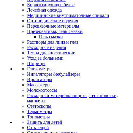
Корректирующее белье
Лечебная одежда
Медицинские внутриматочные спирали
Ортопедические изделия
Перевязочные материалы
Презервативы, гель-смазки
Гель смазки
Растворы для линз и глаз
Расходные изделия
Тесты диагностические
Уход за больными
Шприцы
Глюкометры
Ингаляторы /небулайзеры
Ирригаторы
Массажеры
Молокоотсосы
Расходный материал/ланцеты, тест-полоски,
манжеты
Стетоскопы
Термометры
Тонометры
Защита для детей
От клещей
От летающих насекомых