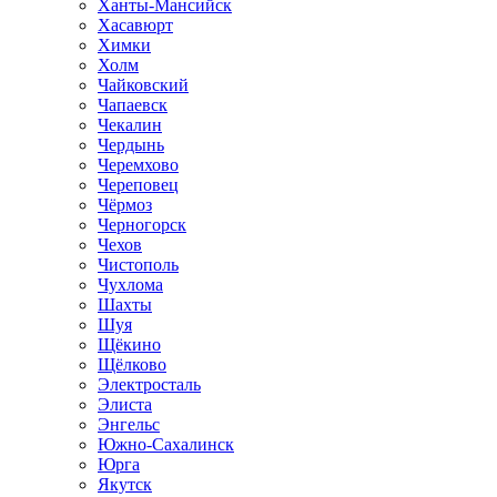
Ханты-Мансийск
Хасавюрт
Химки
Холм
Чайковский
Чапаевск
Чекалин
Чердынь
Черемхово
Череповец
Чёрмоз
Черногорск
Чехов
Чистополь
Чухлома
Шахты
Шуя
Щёкино
Щёлково
Электросталь
Элиста
Энгельс
Южно-Сахалинск
Юрга
Якутск