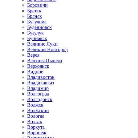
Боровичи
Братск
Брянск
Бугульма
Будённовск
Бузулук
Буйнакск
Великие Луки
Великий Новгород
Верея
Верхняя Пышма
Верхоянск
Видное
Владивосток
Владикавказ
Владимир
Волгоград
Волгодонск
Волжск
Волжский
Вологда
Вольск
Воркута
Воронеж