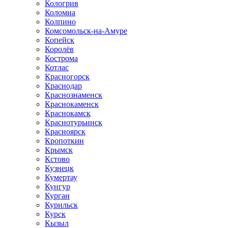
Кологрив
Коломна
Колпино
Комсомольск-на-Амуре
Копейск
Королёв
Кострома
Котлас
Красногорск
Краснодар
Краснознаменск
Краснокаменск
Краснокамск
Краснотурьинск
Красноярск
Кропоткин
Крымск
Кстово
Кузнецк
Кумертау
Кунгур
Курган
Курильск
Курск
Кызыл