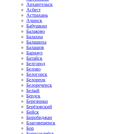
Архангельск
Асбест
Астрахань
Ачинск
Бабушкин
Балаково
Балахна
Балашиха
Балашов
Барнаул
Батайск
Белгород
Белово
Белогорск
Белорецк
Белореченск
Белый
Бердск
Березники
Берёзовский
Бийск
Биробиджан
Благовещенск
Бор
Борисоглебск