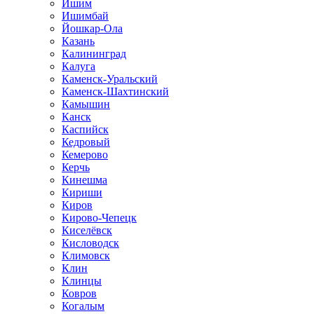
Ишим
Ишимбай
Йошкар-Ола
Казань
Калининград
Калуга
Каменск-Уральский
Каменск-Шахтинский
Камышин
Канск
Каспийск
Кедровый
Кемерово
Керчь
Кинешма
Кириши
Киров
Кирово-Чепецк
Киселёвск
Кисловодск
Климовск
Клин
Клинцы
Ковров
Когалым