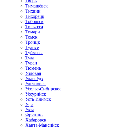
Тверь
Тимашёвск
Тихвин
Тихорецк
Тобольск
Тольятти
Томари
Томск
Троицк
Туапсе
Туймазы
Тула
Туран
Тюмень
Узловая
Улан-Удэ
Ульяновск
Усолье-Сибирское
Уссурийск
Усть-Илимск
Уфа
Ухта
Фрязино
Хабаровск
Ханта-Мансийск