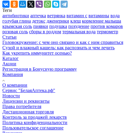
Теги
антибиотики
аптечка
ветрянка
витамин с
витамины
вода
голубая глина
детокс
дженерики
клещ
кормление малыша
крымская соль
пиявки
подушка
похудение
против комаров
розовая соль
сборы в роддом
термальная вода
термометр
Статьи
Головокружение: с чем оно связано и как с ним справиться
Сухой и влажный кашель: как распознать и чем лечить
Как укрепить иммунитет осенью?
Каталог
Акции
Регистрация в Бонусную программу
Компания
О компании
Сервис "БелаяАптека.рф"
Новости
Лицензии и реквизиты
Права потребителя
Дистанционная торговля
Контроль за продажей лекарств
Политика конфиденциальности
Пользовательское соглашение