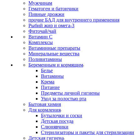
Мужчинам
Гематоген и батончики
Пивные дрожжи
прочие БАД для внутреннего применения
Рыбий жир и омега-3
Фиточай/чай
Витамин С
Комплексы
Витаминные препараты
Минеральные вещества
Поливитамины
Беременным и кормящим
Белье
Витамины
Крема
Питание
Предметы личной гигиены
Уход за полостью рта
Бытовая химия
Для кормления
Бутылочки и соски
Детская посуда
Слюнявчики
Стерилизаторы и пакеты для стерилизации
Детская гигиена