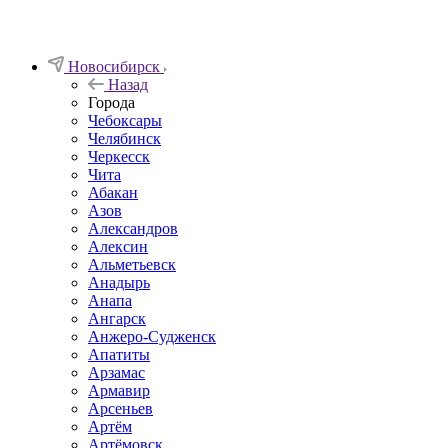
Новосибирск
Назад
Города
Чебоксары
Челябинск
Черкесск
Чита
Абакан
Азов
Александров
Алексин
Альметьевск
Анадырь
Анапа
Ангарск
Анжеро-Судженск
Апатиты
Арзамас
Армавир
Арсеньев
Артём
Артёмовск