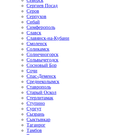
Северск
Сергиев Посад
Серов
Серпухов
Сибай
Симферополь
Славск
Славянск-на-Кубани
Смоленск
Соликамск
Солнечногорск
Сольвычегодск
Сосновый Бор
Сочи
Спас-Деменск
Среднеколымск
Ставрополь
Старый Оскол
Стерлитамак
Ступино
Сургут
Сызрань
Сыктывкар
Таганрог
Тамбов