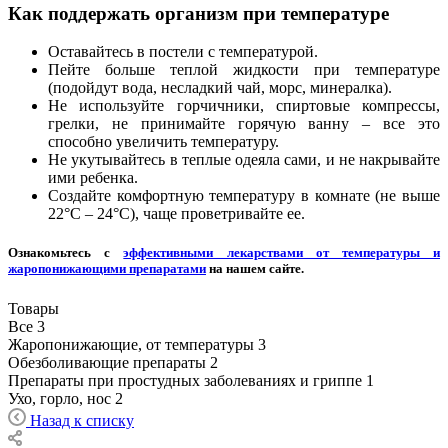
Как поддержать организм при температуре
Оставайтесь в постели с температурой.
Пейте больше теплой жидкости при температуре
(подойдут вода, несладкий чай, морс, минералка).
Не используйте горчичники, спиртовые компрессы,
грелки, не принимайте горячую ванну – все это
способно увеличить температуру.
Не укутывайтесь в теплые одеяла сами, и не накрывайте
ими ребенка.
Создайте комфортную температуру в комнате (не выше
22°С – 24°С), чаще проветривайте ее.
Ознакомьтесь с
эффективными лекарствами от температуры и
жаропонижающими препаратами
на нашем сайте.
Товары
Все
3
Жаропонижающие, от температуры
3
Обезболивающие препараты
2
Препараты при простудных заболеваниях и гриппе
1
Ухо, горло, нос
2
Назад к списку