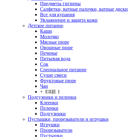
Предметы гигиены
Салфетки, ватные палочки, ватные диски
Все для купания
Увлажнение и защита кожи
Детское питание
Каши
Молочко
Мясные пюре
Овощные пюре
Печенье
Питьевая вода
Сок
Специальное питание
Сухие смеси
Фруктовые пюре
Чаи
+ ЕЩЕ 1
Подгузники и пеленки
Клеенки
Пеленки
Подгузники
Пустышки, прорезыватели и игрушки
Игрушки
Прорезыватели
Пустышки