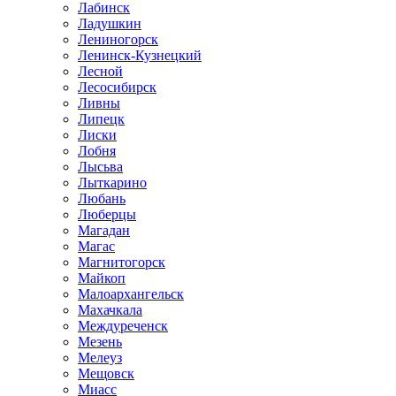
Лабинск
Ладушкин
Лениногорск
Ленинск-Кузнецкий
Лесной
Лесосибирск
Ливны
Липецк
Лиски
Лобня
Лысьва
Лыткарино
Любань
Люберцы
Магадан
Магас
Магнитогорск
Майкоп
Малоархангельск
Махачкала
Междуреченск
Мезень
Мелеуз
Мещовск
Миасс