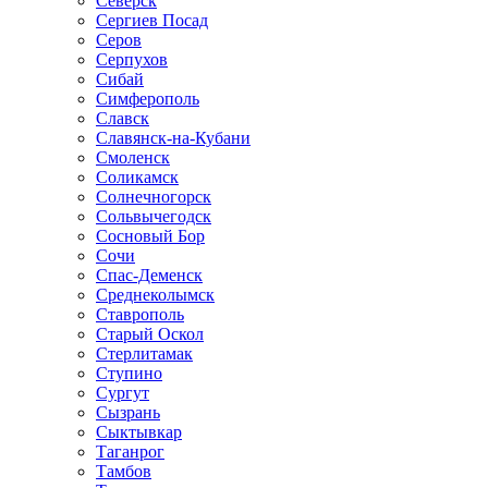
Северск
Сергиев Посад
Серов
Серпухов
Сибай
Симферополь
Славск
Славянск-на-Кубани
Смоленск
Соликамск
Солнечногорск
Сольвычегодск
Сосновый Бор
Сочи
Спас-Деменск
Среднеколымск
Ставрополь
Старый Оскол
Стерлитамак
Ступино
Сургут
Сызрань
Сыктывкар
Таганрог
Тамбов