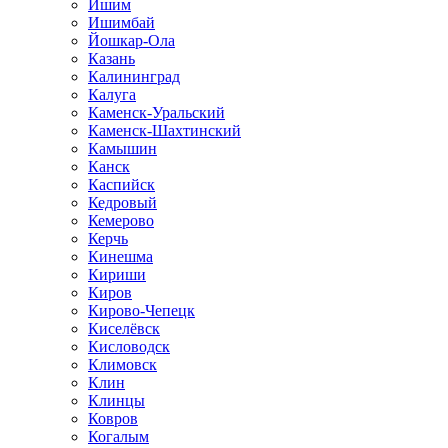
Ишим
Ишимбай
Йошкар-Ола
Казань
Калининград
Калуга
Каменск-Уральский
Каменск-Шахтинский
Камышин
Канск
Каспийск
Кедровый
Кемерово
Керчь
Кинешма
Кириши
Киров
Кирово-Чепецк
Киселёвск
Кисловодск
Климовск
Клин
Клинцы
Ковров
Когалым