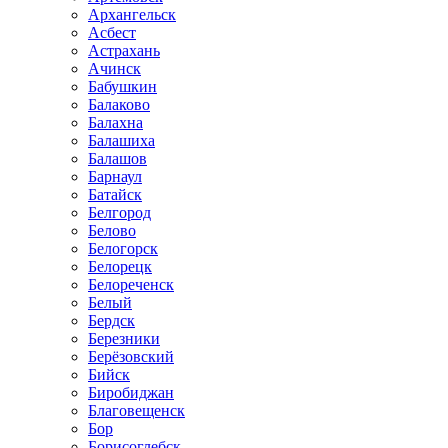
Архангельск
Асбест
Астрахань
Ачинск
Бабушкин
Балаково
Балахна
Балашиха
Балашов
Барнаул
Батайск
Белгород
Белово
Белогорск
Белорецк
Белореченск
Белый
Бердск
Березники
Берёзовский
Бийск
Биробиджан
Благовещенск
Бор
Борисоглебск