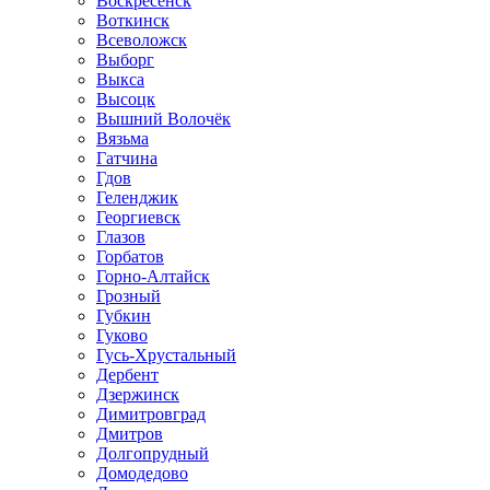
Воскресенск
Воткинск
Всеволожск
Выборг
Выкса
Высоцк
Вышний Волочёк
Вязьма
Гатчина
Гдов
Геленджик
Георгиевск
Глазов
Горбатов
Горно-Алтайск
Грозный
Губкин
Гуково
Гусь-Хрустальный
Дербент
Дзержинск
Димитровград
Дмитров
Долгопрудный
Домодедово