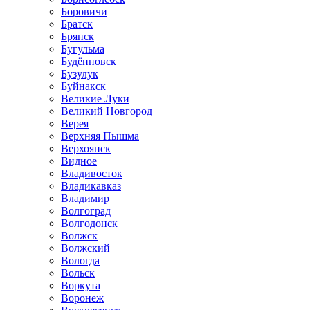
Боровичи
Братск
Брянск
Бугульма
Будённовск
Бузулук
Буйнакск
Великие Луки
Великий Новгород
Верея
Верхняя Пышма
Верхоянск
Видное
Владивосток
Владикавказ
Владимир
Волгоград
Волгодонск
Волжск
Волжский
Вологда
Вольск
Воркута
Воронеж