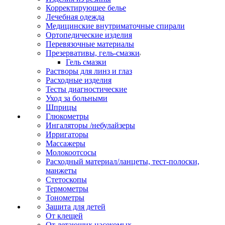
Корректирующее белье
Лечебная одежда
Медицинские внутриматочные спирали
Ортопедические изделия
Перевязочные материалы
Презервативы, гель-смазки
Гель смазки
Растворы для линз и глаз
Расходные изделия
Тесты диагностические
Уход за больными
Шприцы
Глюкометры
Ингаляторы /небулайзеры
Ирригаторы
Массажеры
Молокоотсосы
Расходный материал/ланцеты, тест-полоски,
манжеты
Стетоскопы
Термометры
Тонометры
Защита для детей
От клещей
От летающих насекомых