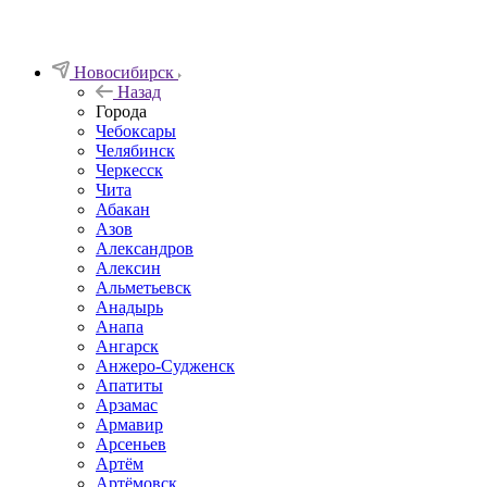
Новосибирск
Назад
Города
Чебоксары
Челябинск
Черкесск
Чита
Абакан
Азов
Александров
Алексин
Альметьевск
Анадырь
Анапа
Ангарск
Анжеро-Судженск
Апатиты
Арзамас
Армавир
Арсеньев
Артём
Артёмовск