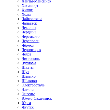
Ханты-Мансийск
Хасавюрт
Химки
Холм
Чайковский
Чапаевск
Чекалин
Чердынь
Черемхово
Череповец
Чёрмоз
Черногорск
Чехов
Чистополь
Чухлома
Шахты
Шуя
Щёкино
Щёлково
Электросталь
Элиста
Энгельс
Южно-Сахалинск
Юрга
Якутск