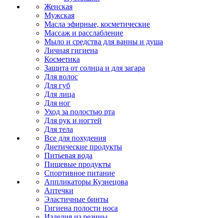
Женская
Мужская
Масла эфирные, косметические
Массаж и расслабление
Мыло и средства для ванны и душа
Личная гигиена
Косметика
Защита от солнца и для загара
Для волос
Для губ
Для лица
Для ног
Уход за полостью рта
Для рук и ногтей
Для тела
Все для похудения
Диетические продукты
Питьевая вода
Пищевые продукты
Спортивное питание
Аппликаторы Кузнецова
Аптечки
Эластичные бинты
Гигиена полости носа
Изделия из резины