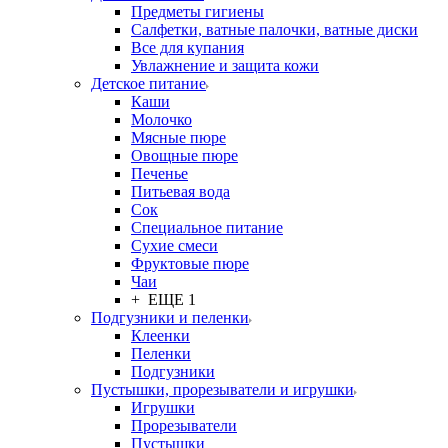
Предметы гигиены
Салфетки, ватные палочки, ватные диски
Все для купания
Увлажнение и защита кожи
Детское питание
Каши
Молочко
Мясные пюре
Овощные пюре
Печенье
Питьевая вода
Сок
Специальное питание
Сухие смеси
Фруктовые пюре
Чаи
+ ЕЩЕ 1
Подгузники и пеленки
Клеенки
Пеленки
Подгузники
Пустышки, прорезыватели и игрушки
Игрушки
Прорезыватели
Пустышки