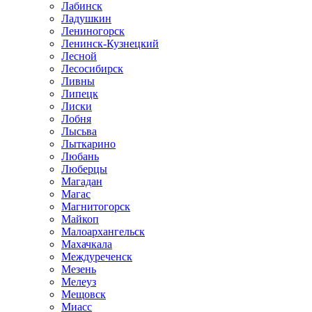
Лабинск
Ладушкин
Лениногорск
Ленинск-Кузнецкий
Лесной
Лесосибирск
Ливны
Липецк
Лиски
Лобня
Лысьва
Лыткарино
Любань
Люберцы
Магадан
Магас
Магнитогорск
Майкоп
Малоархангельск
Махачкала
Междуреченск
Мезень
Мелеуз
Мещовск
Миасс