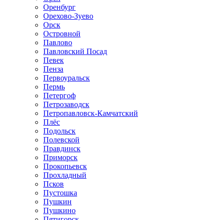
Оренбург
Орехово-Зуево
Орск
Островной
Павлово
Павловский Посад
Певек
Пенза
Первоуральск
Пермь
Петергоф
Петрозаводск
Петропавловск-Камчатский
Плёс
Подольск
Полевской
Правдинск
Приморск
Прокопьевск
Прохладный
Псков
Пустошка
Пушкин
Пушкино
Пятигорск