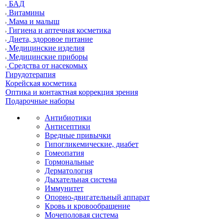
БАД
Витамины
Мама и малыш
Гигиена и аптечная косметика
Диета, здоровое питание
Медицинские изделия
Медицинские приборы
Средства от насекомых
Гирудотерапия
Корейская косметика
Оптика и контактная коррекция зрения
Подарочные наборы
Антибиотики
Антисептики
Вредные привычки
Гипогликемические, диабет
Гомеопатия
Гормональные
Дерматология
Дыхательная система
Иммунитет
Опорно-двигательный аппарат
Кровь и кровообращение
Мочеполовая система