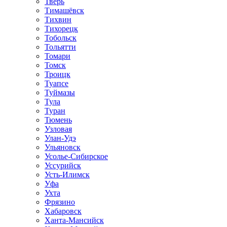
Тверь
Тимашёвск
Тихвин
Тихорецк
Тобольск
Тольятти
Томари
Томск
Троицк
Туапсе
Туймазы
Тула
Туран
Тюмень
Узловая
Улан-Удэ
Ульяновск
Усолье-Сибирское
Уссурийск
Усть-Илимск
Уфа
Ухта
Фрязино
Хабаровск
Ханта-Мансийск