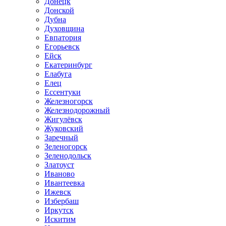
Донецк
Донской
Дубна
Духовщина
Евпатория
Егорьевск
Ейск
Екатеринбург
Елабуга
Елец
Ессентуки
Железногорск
Железнодорожный
Жигулёвск
Жуковский
Заречный
Зеленогорск
Зеленодольск
Златоуст
Иваново
Ивантеевка
Ижевск
Избербаш
Иркутск
Искитим