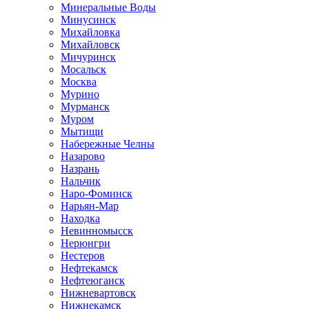
Минеральные Воды
Минусинск
Михайловка
Михайловск
Мичуринск
Мосальск
Москва
Мурино
Мурманск
Муром
Мытищи
Набережные Челны
Назарово
Назрань
Нальчик
Наро-Фоминск
Нарьян-Мар
Находка
Невинномысск
Нерюнгри
Нестеров
Нефтекамск
Нефтеюганск
Нижневартовск
Нижнекамск