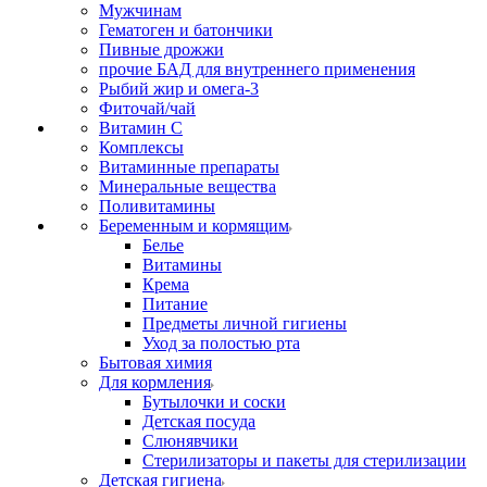
Мужчинам
Гематоген и батончики
Пивные дрожжи
прочие БАД для внутреннего применения
Рыбий жир и омега-3
Фиточай/чай
Витамин С
Комплексы
Витаминные препараты
Минеральные вещества
Поливитамины
Беременным и кормящим
Белье
Витамины
Крема
Питание
Предметы личной гигиены
Уход за полостью рта
Бытовая химия
Для кормления
Бутылочки и соски
Детская посуда
Слюнявчики
Стерилизаторы и пакеты для стерилизации
Детская гигиена