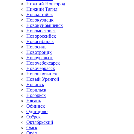
Нижний Новгород
Нижний Тагил
Новоалтайск
Новокузнецк
Новокуйбышевск
Новомосковск
Новороссийск
Новосибирск
Новосиль
Новотроицк
Новоуральск
Новочебоксарск
Новочеркасск
Новошахтинск
Новый Уренгой
Ногинск
Норильск
Ноябрьск
Нягань
Обнинск
Одинцово
Озёрск
Октябрьский
Омск
Орёл