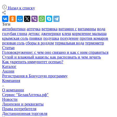
Назад к списку
Теги
антибиотики
аптечка
ветрянка
витамин с
витамины
вода
голубая глина
детокс
дженерики
клещ
кормление малыша
крымская соль
пиявки
подушка
похудение
против комаров
розовая соль
сборы в роддом
термальная вода
термометр
Статьи
Головокружение: с чем оно связано и как с ним справиться
Сухой и влажный кашель: как распознать и чем лечить
Как укрепить иммунитет осенью?
Каталог
Акции
Регистрация в Бонусную программу
Компания
О компании
Сервис "БелаяАптека.рф"
Новости
Лицензии и реквизиты
Права потребителя
Дистанционная торговля