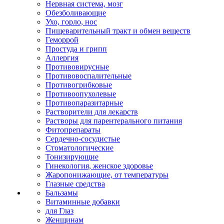
Нервная система, мозг
Обезболивающие
Ухо, горло, нос
Пищеварительный тракт и обмен веществ
Геморрой
Простуда и грипп
Аллергия
Противовирусные
Противовоспалительные
Противогрибковые
Противоопухолевые
Противопаразитарные
Растворители для лекарств
Растворы для парентерального питания
Фитопрепараты
Сердечно-сосудистые
Стоматологические
Тонизирующие
Гинекология, женское здоровье
Жаропонижающие, от температуры
Глазные средства
Бальзамы
Витаминные добавки
для Глаз
Женщинам