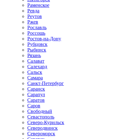
Раменское
Ревда
Реутов
Ржев
Рославль
Россошь
Ростов-на-Дону
Рубцовск
Рыбинск
Рязань
Салават
Салехард
Сальск
Самара
Санкт-Петербург
Саранск
Сарапул
Саратов
Саров
Свободный
Севастополь
Северо-Курильск
Северодвинск
Североморск