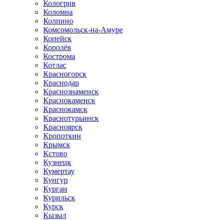
Кологрив
Коломна
Колпино
Комсомольск-на-Амуре
Копейск
Королёв
Кострома
Котлас
Красногорск
Краснодар
Краснознаменск
Краснокаменск
Краснокамск
Краснотурьинск
Красноярск
Кропоткин
Крымск
Кстово
Кузнецк
Кумертау
Кунгур
Курган
Курильск
Курск
Кызыл