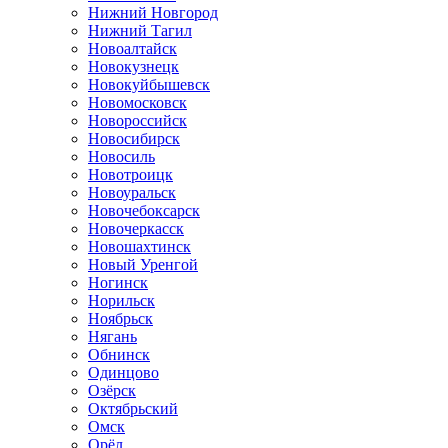
Нижний Новгород
Нижний Тагил
Новоалтайск
Новокузнецк
Новокуйбышевск
Новомосковск
Новороссийск
Новосибирск
Новосиль
Новотроицк
Новоуральск
Новочебоксарск
Новочеркасск
Новошахтинск
Новый Уренгой
Ногинск
Норильск
Ноябрьск
Нягань
Обнинск
Одинцово
Озёрск
Октябрьский
Омск
Орёл