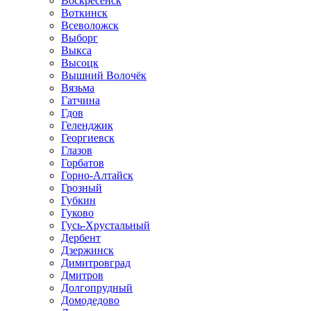
Воскресенск
Воткинск
Всеволожск
Выборг
Выкса
Высоцк
Вышний Волочёк
Вязьма
Гатчина
Гдов
Геленджик
Георгиевск
Глазов
Горбатов
Горно-Алтайск
Грозный
Губкин
Гуково
Гусь-Хрустальный
Дербент
Дзержинск
Димитровград
Дмитров
Долгопрудный
Домодедово