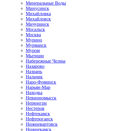
Минеральные Воды
Минусинск
Михайловка
Михайловск
Мичуринск
Мосальск
Москва
Мурино
Мурманск
Муром
Мытищи
Набережные Челны
Назарово
Назрань
Нальчик
Наро-Фоминск
Нарьян-Мар
Находка
Невинномысск
Нерюнгри
Нестеров
Нефтекамск
Нефтеюганск
Нижневартовск
Нижнекамск