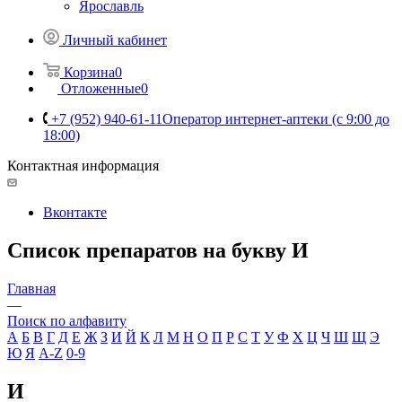
Ярославль
Личный кабинет
Корзина
0
Отложенные
0
+7 (952) 940-61-11
Оператор интернет-аптеки (с 9:00 до
18:00)
Контактная информация
Вконтакте
Список препаратов на букву И
Главная
—
Поиск по алфавиту
А
Б
В
Г
Д
Е
Ж
З
И
Й
К
Л
М
Н
О
П
Р
С
Т
У
Ф
Х
Ц
Ч
Ш
Щ
Э
Ю
Я
A-Z
0-9
И