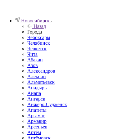
Новосибирск
Назад
Города
Чебоксары
Челябинск
Черкесск
Чита
Абакан
Азов
Александров
Алексин
Альметьевск
Анадырь
Анапа
Ангарск
Анжеро-Судженск
Апатиты
Арзамас
Армавир
Арсеньев
Артём
Артёмовск