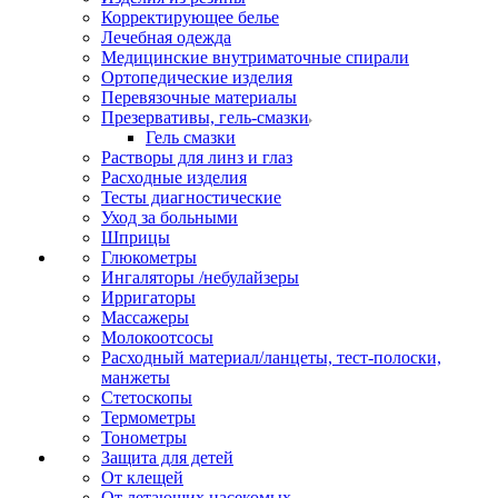
Корректирующее белье
Лечебная одежда
Медицинские внутриматочные спирали
Ортопедические изделия
Перевязочные материалы
Презервативы, гель-смазки
Гель смазки
Растворы для линз и глаз
Расходные изделия
Тесты диагностические
Уход за больными
Шприцы
Глюкометры
Ингаляторы /небулайзеры
Ирригаторы
Массажеры
Молокоотсосы
Расходный материал/ланцеты, тест-полоски,
манжеты
Стетоскопы
Термометры
Тонометры
Защита для детей
От клещей
От летающих насекомых