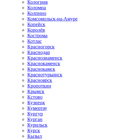
Кологрив
Коломна
Колпино
Комсомольск-на-Амуре
Копейск
Королёв
Кострома
Котлас
Красногорск
Краснодар
Краснознаменск
Краснокаменск
Краснокамск
Краснотурьинск
Красноярск
Кропоткин
Крымск
Кстово
Кузнецк
Кумертау
Кунгур
Курган
Курильск
Курск
Кызыл