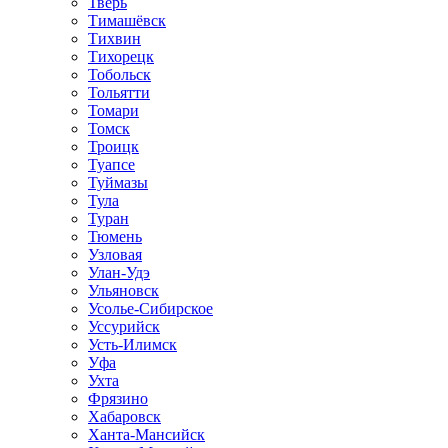
Тверь
Тимашёвск
Тихвин
Тихорецк
Тобольск
Тольятти
Томари
Томск
Троицк
Туапсе
Туймазы
Тула
Туран
Тюмень
Узловая
Улан-Удэ
Ульяновск
Усолье-Сибирское
Уссурийск
Усть-Илимск
Уфа
Ухта
Фрязино
Хабаровск
Ханта-Мансийск