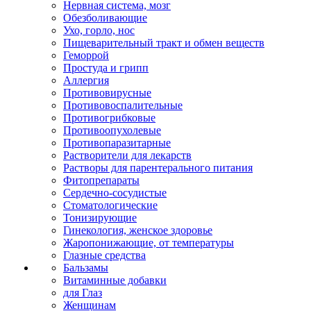
Нервная система, мозг
Обезболивающие
Ухо, горло, нос
Пищеварительный тракт и обмен веществ
Геморрой
Простуда и грипп
Аллергия
Противовирусные
Противовоспалительные
Противогрибковые
Противоопухолевые
Противопаразитарные
Растворители для лекарств
Растворы для парентерального питания
Фитопрепараты
Сердечно-сосудистые
Стоматологические
Тонизирующие
Гинекология, женское здоровье
Жаропонижающие, от температуры
Глазные средства
Бальзамы
Витаминные добавки
для Глаз
Женщинам