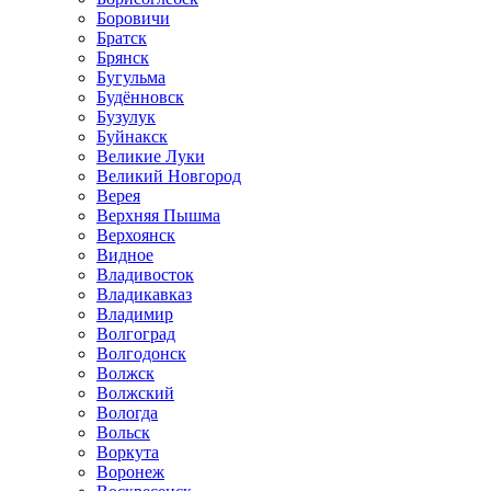
Боровичи
Братск
Брянск
Бугульма
Будённовск
Бузулук
Буйнакск
Великие Луки
Великий Новгород
Верея
Верхняя Пышма
Верхоянск
Видное
Владивосток
Владикавказ
Владимир
Волгоград
Волгодонск
Волжск
Волжский
Вологда
Вольск
Воркута
Воронеж