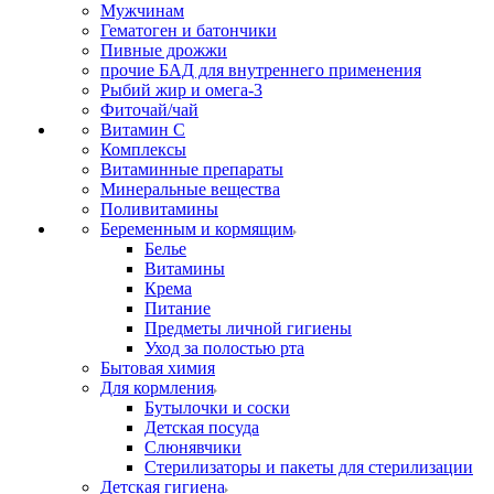
Мужчинам
Гематоген и батончики
Пивные дрожжи
прочие БАД для внутреннего применения
Рыбий жир и омега-3
Фиточай/чай
Витамин С
Комплексы
Витаминные препараты
Минеральные вещества
Поливитамины
Беременным и кормящим
Белье
Витамины
Крема
Питание
Предметы личной гигиены
Уход за полостью рта
Бытовая химия
Для кормления
Бутылочки и соски
Детская посуда
Слюнявчики
Стерилизаторы и пакеты для стерилизации
Детская гигиена