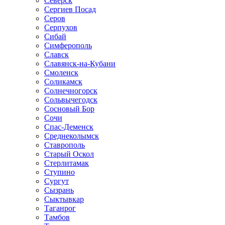
Северск
Сергиев Посад
Серов
Серпухов
Сибай
Симферополь
Славск
Славянск-на-Кубани
Смоленск
Соликамск
Солнечногорск
Сольвычегодск
Сосновый Бор
Сочи
Спас-Деменск
Среднеколымск
Ставрополь
Старый Оскол
Стерлитамак
Ступино
Сургут
Сызрань
Сыктывкар
Таганрог
Тамбов