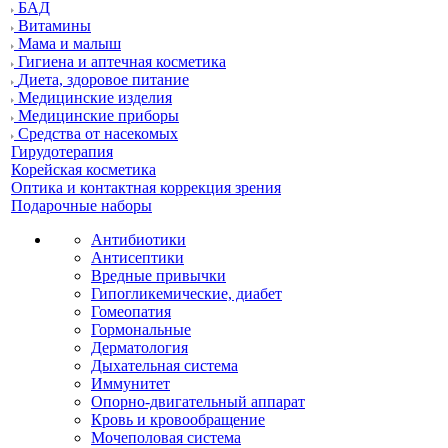
БАД
Витамины
Мама и малыш
Гигиена и аптечная косметика
Диета, здоровое питание
Медицинские изделия
Медицинские приборы
Средства от насекомых
Гирудотерапия
Корейская косметика
Оптика и контактная коррекция зрения
Подарочные наборы
Антибиотики
Антисептики
Вредные привычки
Гипогликемические, диабет
Гомеопатия
Гормональные
Дерматология
Дыхательная система
Иммунитет
Опорно-двигательный аппарат
Кровь и кровообращение
Мочеполовая система