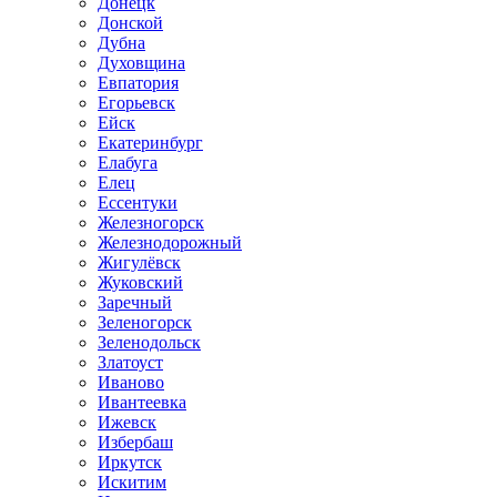
Донецк
Донской
Дубна
Духовщина
Евпатория
Егорьевск
Ейск
Екатеринбург
Елабуга
Елец
Ессентуки
Железногорск
Железнодорожный
Жигулёвск
Жуковский
Заречный
Зеленогорск
Зеленодольск
Златоуст
Иваново
Ивантеевка
Ижевск
Избербаш
Иркутск
Искитим