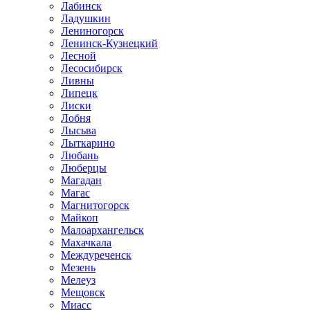
Лабинск
Ладушкин
Лениногорск
Ленинск-Кузнецкий
Лесной
Лесосибирск
Ливны
Липецк
Лиски
Лобня
Лысьва
Лыткарино
Любань
Люберцы
Магадан
Магас
Магнитогорск
Майкоп
Малоархангельск
Махачкала
Междуреченск
Мезень
Мелеуз
Мещовск
Миасс