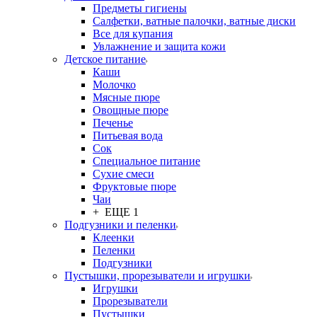
Предметы гигиены
Салфетки, ватные палочки, ватные диски
Все для купания
Увлажнение и защита кожи
Детское питание
Каши
Молочко
Мясные пюре
Овощные пюре
Печенье
Питьевая вода
Сок
Специальное питание
Сухие смеси
Фруктовые пюре
Чаи
+ ЕЩЕ 1
Подгузники и пеленки
Клеенки
Пеленки
Подгузники
Пустышки, прорезыватели и игрушки
Игрушки
Прорезыватели
Пустышки