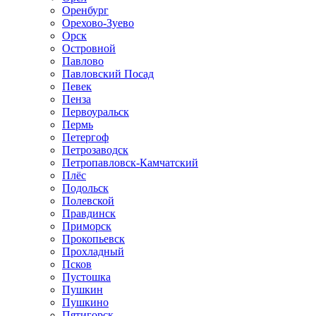
Оренбург
Орехово-Зуево
Орск
Островной
Павлово
Павловский Посад
Певек
Пенза
Первоуральск
Пермь
Петергоф
Петрозаводск
Петропавловск-Камчатский
Плёс
Подольск
Полевской
Правдинск
Приморск
Прокопьевск
Прохладный
Псков
Пустошка
Пушкин
Пушкино
Пятигорск