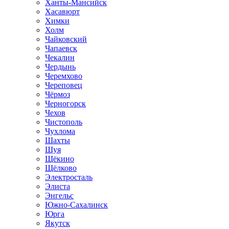
Ханты-Мансийск
Хасавюрт
Химки
Холм
Чайковский
Чапаевск
Чекалин
Чердынь
Черемхово
Череповец
Чёрмоз
Черногорск
Чехов
Чистополь
Чухлома
Шахты
Шуя
Щёкино
Щёлково
Электросталь
Элиста
Энгельс
Южно-Сахалинск
Юрга
Якутск