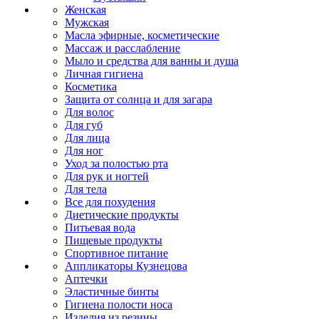
Женская
Мужская
Масла эфирные, косметические
Массаж и расслабление
Мыло и средства для ванны и душа
Личная гигиена
Косметика
Защита от солнца и для загара
Для волос
Для губ
Для лица
Для ног
Уход за полостью рта
Для рук и ногтей
Для тела
Все для похудения
Диетические продукты
Питьевая вода
Пищевые продукты
Спортивное питание
Аппликаторы Кузнецова
Аптечки
Эластичные бинты
Гигиена полости носа
Изделия из резины