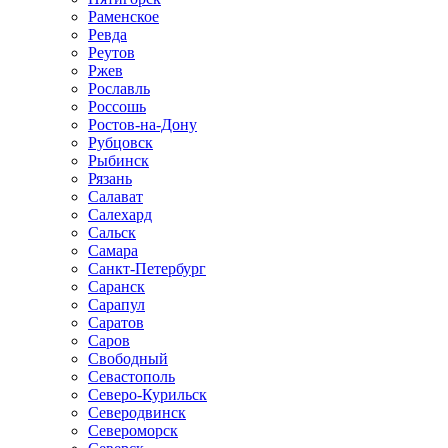
Раменское
Ревда
Реутов
Ржев
Рославль
Россошь
Ростов-на-Дону
Рубцовск
Рыбинск
Рязань
Салават
Салехард
Сальск
Самара
Санкт-Петербург
Саранск
Сарапул
Саратов
Саров
Свободный
Севастополь
Северо-Курильск
Северодвинск
Североморск