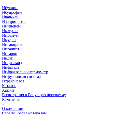
Ибуклин
Ибупрофен
Иван-чай
Изопринозин
Имипенем
Иммунал
Имодиум
Имудон
Ингавирин
Ингалипт
Ингарон
Индап
Индапамид
Инфагель
Инфракрасный термометр
Инфузионная система
Итраконазол
Каталог
Акции
Регистрация в Бонусную программу
Компания
О компании
Сервис "БелаяАптека.рф"