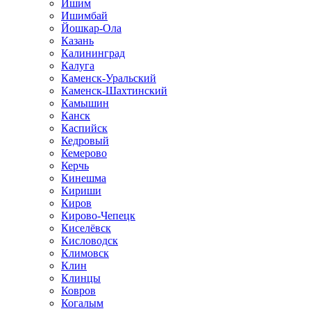
Ишим
Ишимбай
Йошкар-Ола
Казань
Калининград
Калуга
Каменск-Уральский
Каменск-Шахтинский
Камышин
Канск
Каспийск
Кедровый
Кемерово
Керчь
Кинешма
Кириши
Киров
Кирово-Чепецк
Киселёвск
Кисловодск
Климовск
Клин
Клинцы
Ковров
Когалым