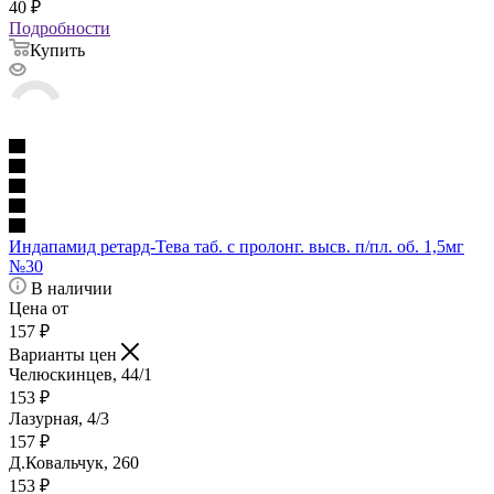
40
₽
Подробности
Купить
Индапамид ретард-Тева таб. с пролонг. высв. п/пл. об. 1,5мг
№30
В наличии
Цена от
157
₽
Варианты цен
Челюскинцев, 44/1
153
₽
Лазурная, 4/3
157
₽
Д.Ковальчук, 260
153
₽