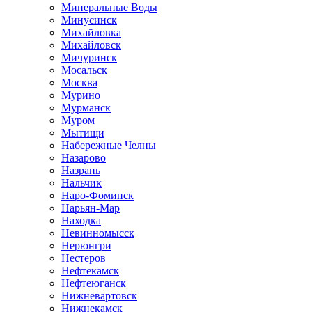
Минеральные Воды
Минусинск
Михайловка
Михайловск
Мичуринск
Мосальск
Москва
Мурино
Мурманск
Муром
Мытищи
Набережные Челны
Назарово
Назрань
Нальчик
Наро-Фоминск
Нарьян-Мар
Находка
Невинномысск
Нерюнгри
Нестеров
Нефтекамск
Нефтеюганск
Нижневартовск
Нижнекамск