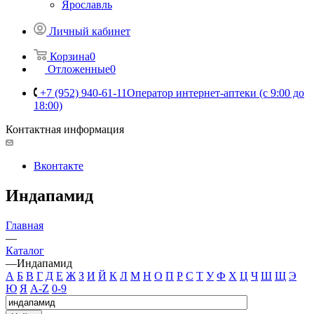
Ярославль
Личный кабинет
Корзина
0
Отложенные
0
+7 (952) 940-61-11
Оператор интернет-аптеки (с 9:00 до
18:00)
Контактная информация
Вконтакте
Индапамид
Главная
—
Каталог
—
Индапамид
А
Б
В
Г
Д
Е
Ж
З
И
Й
К
Л
М
Н
О
П
Р
С
Т
У
Ф
Х
Ц
Ч
Ш
Щ
Э
Ю
Я
A-Z
0-9