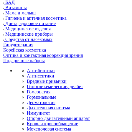
БАД
Витамины
Мама и малыш
Гигиена и аптечная косметика
Диета, здоровое питание
Медицинские изделия
Медицинские приборы
Средства от насекомых
Гирудотерапия
Корейская косметика
Оптика и контактная коррекция зрения
Подарочные наборы
Антибиотики
Антисептики
Вредные привычки
Гипогликемические, диабет
Гомеопатия
Гормональные
Дерматология
Дыхательная система
Иммунитет
Опорно-двигательный аппарат
Кровь и кровообращение
Мочеполовая система