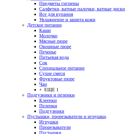
Предметы гигиены
Салфетки, ватные палочки, ватные диски
Все для купания
Увлажнение и защита кожи
Детское питание
Каши
Молочко
Мясные пюре
Овощные пюре
Печенье
Питьевая вода
Сок
Специальное питание
Сухие смеси
Фруктовые пюре
Чаи
+ ЕЩЕ 1
Подгузники и пеленки
Клеенки
Пеленки
Подгузники
Пустышки, прорезыватели и игрушки
Игрушки
Прорезыватели
Пустышки