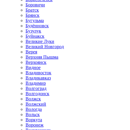
Боровичи
Братск
Брянск
Бугульма
Будённовск
Бузулук
Буйнакск
Великие Луки
Великий Новгород
Верея
Верхняя Пышма
Верхоянск
Видное
Владивосток
Владикавказ
Владимир
Волгоград
Волгодонск
Волжск
Волжский
Вологда
Вольск
Воркута
Воронеж