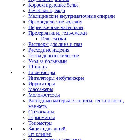
Корректирующее белье
Лечебная одежда
Медицинские внутриматочные спирали
Ортопедические изделия
Перевязочные материалы
Презервативы, гель-смазки
Гель смазки
Растворы для линз и глаз
Расходные изделия
Тесты диагностические
Уход за больными
Шприцы
Глюкометры
Ингаляторы /небулайзеры
Ирригаторы
Массажеры
Молокоотсосы
Расходный материал/ланцеты, тест-полоски,
манжеты
Стетоскопы
Термометры
Тонометры
Защита для детей
От клещей
От летающих насекомых