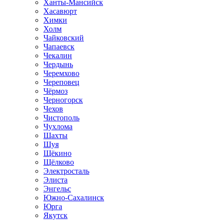
Ханты-Мансийск
Хасавюрт
Химки
Холм
Чайковский
Чапаевск
Чекалин
Чердынь
Черемхово
Череповец
Чёрмоз
Черногорск
Чехов
Чистополь
Чухлома
Шахты
Шуя
Щёкино
Щёлково
Электросталь
Элиста
Энгельс
Южно-Сахалинск
Юрга
Якутск