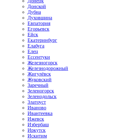
Донецк
Донской
Дубна
Духовщина
Евпатория
Егорьевск
Ейск
Екатеринбург
Елабуга
Елец
Ессентуки
Железногорск
Железнодорожный
Жигулёвск
Жуковский
Заречный
Зеленогорск
Зеленодольск
Златоуст
Иваново
Ивантеевка
Ижевск
Избербаш
Иркутск
Искитим