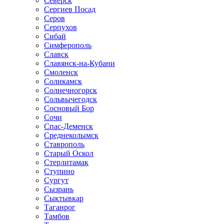
Северск
Сергиев Посад
Серов
Серпухов
Сибай
Симферополь
Славск
Славянск-на-Кубани
Смоленск
Соликамск
Солнечногорск
Сольвычегодск
Сосновый Бор
Сочи
Спас-Деменск
Среднеколымск
Ставрополь
Старый Оскол
Стерлитамак
Ступино
Сургут
Сызрань
Сыктывкар
Таганрог
Тамбов