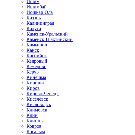
Ишим
Ишимбай
Йошкар-Ола
Казань
Калининград
Калуга
Каменск-Уральский
Каменск-Шахтинский
Камышин
Канск
Каспийск
Кедровый
Кемерово
Керчь
Кинешма
Кириши
Киров
Кирово-Чепецк
Киселёвск
Кисловодск
Климовск
Клин
Клинцы
Ковров
Когалым