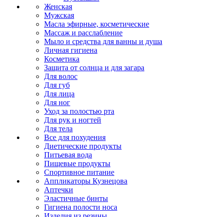
Женская
Мужская
Масла эфирные, косметические
Массаж и расслабление
Мыло и средства для ванны и душа
Личная гигиена
Косметика
Защита от солнца и для загара
Для волос
Для губ
Для лица
Для ног
Уход за полостью рта
Для рук и ногтей
Для тела
Все для похудения
Диетические продукты
Питьевая вода
Пищевые продукты
Спортивное питание
Аппликаторы Кузнецова
Аптечки
Эластичные бинты
Гигиена полости носа
Изделия из резины