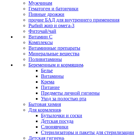
Мужчинам
Гематоген и батончики
Пивные дрожжи
прочие БАД для внутреннего применения
Рыбий жир и омега-3
Фиточай/чай
Витамин С
Комплексы
Витаминные препараты
Минеральные вещества
Поливитамины
Беременным и кормящим
Белье
Витамины
Крема
Питание
Предметы личной гигиены
Уход за полостью рта
Бытовая химия
Для кормления
Бутылочки и соски
Детская посуда
Слюнявчики
Стерилизаторы и пакеты для стерилизации
Детская гигиена