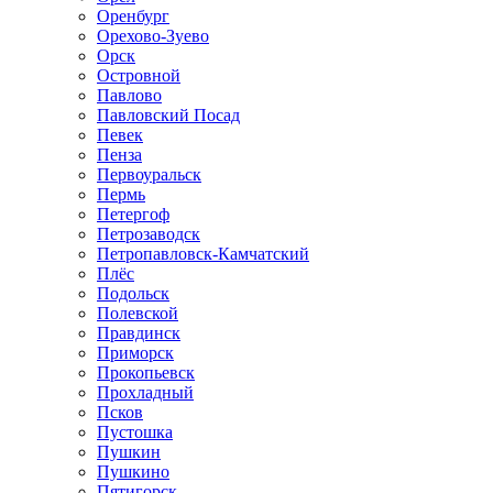
Оренбург
Орехово-Зуево
Орск
Островной
Павлово
Павловский Посад
Певек
Пенза
Первоуральск
Пермь
Петергоф
Петрозаводск
Петропавловск-Камчатский
Плёс
Подольск
Полевской
Правдинск
Приморск
Прокопьевск
Прохладный
Псков
Пустошка
Пушкин
Пушкино
Пятигорск