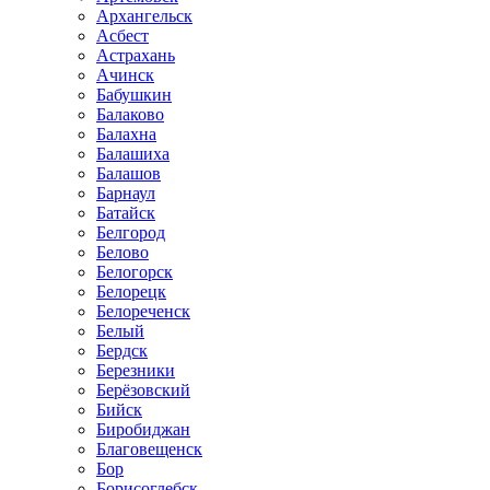
Архангельск
Асбест
Астрахань
Ачинск
Бабушкин
Балаково
Балахна
Балашиха
Балашов
Барнаул
Батайск
Белгород
Белово
Белогорск
Белорецк
Белореченск
Белый
Бердск
Березники
Берёзовский
Бийск
Биробиджан
Благовещенск
Бор
Борисоглебск