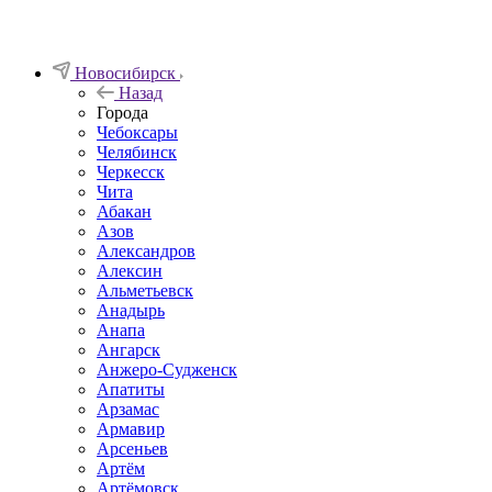
Новосибирск
Назад
Города
Чебоксары
Челябинск
Черкесск
Чита
Абакан
Азов
Александров
Алексин
Альметьевск
Анадырь
Анапа
Ангарск
Анжеро-Судженск
Апатиты
Арзамас
Армавир
Арсеньев
Артём
Артёмовск