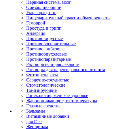
Нервная система, мозг
Обезболивающие
Ухо, горло, нос
Пищеварительный тракт и обмен веществ
Геморрой
Простуда и грипп
Аллергия
Противовирусные
Противовоспалительные
Противогрибковые
Противоопухолевые
Противопаразитарные
Растворители для лекарств
Растворы для парентерального питания
Фитопрепараты
Сердечно-сосудистые
Стоматологические
Тонизирующие
Гинекология, женское здоровье
Жаропонижающие, от температуры
Глазные средства
Бальзамы
Витаминные добавки
для Глаз
Женщинам