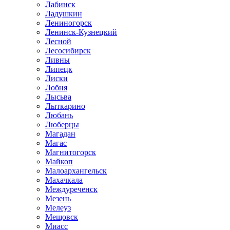
Лабинск
Ладушкин
Лениногорск
Ленинск-Кузнецкий
Лесной
Лесосибирск
Ливны
Липецк
Лиски
Лобня
Лысьва
Лыткарино
Любань
Люберцы
Магадан
Магас
Магнитогорск
Майкоп
Малоархангельск
Махачкала
Междуреченск
Мезень
Мелеуз
Мещовск
Миасс