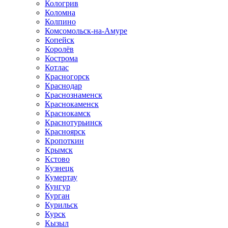
Кологрив
Коломна
Колпино
Комсомольск-на-Амуре
Копейск
Королёв
Кострома
Котлас
Красногорск
Краснодар
Краснознаменск
Краснокаменск
Краснокамск
Краснотурьинск
Красноярск
Кропоткин
Крымск
Кстово
Кузнецк
Кумертау
Кунгур
Курган
Курильск
Курск
Кызыл