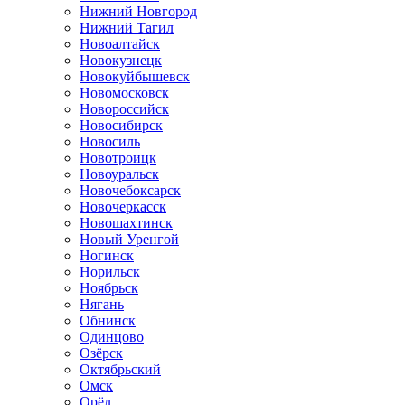
Нижний Новгород
Нижний Тагил
Новоалтайск
Новокузнецк
Новокуйбышевск
Новомосковск
Новороссийск
Новосибирск
Новосиль
Новотроицк
Новоуральск
Новочебоксарск
Новочеркасск
Новошахтинск
Новый Уренгой
Ногинск
Норильск
Ноябрьск
Нягань
Обнинск
Одинцово
Озёрск
Октябрьский
Омск
Орёл