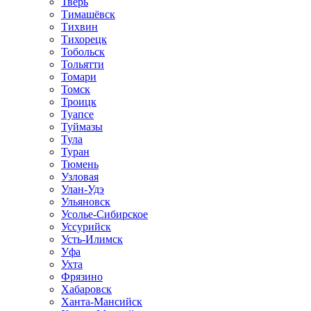
Тверь
Тимашёвск
Тихвин
Тихорецк
Тобольск
Тольятти
Томари
Томск
Троицк
Туапсе
Туймазы
Тула
Туран
Тюмень
Узловая
Улан-Удэ
Ульяновск
Усолье-Сибирское
Уссурийск
Усть-Илимск
Уфа
Ухта
Фрязино
Хабаровск
Ханта-Мансийск