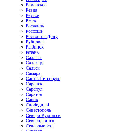
Раменское
Ревда
Реутов
Ржев
Рославль
Россошь
Ростов-на-Дону
Рубцовск
Рыбинск
Рязань
Салават
Салехард
Сальск
Самара
Санкт-Петербург
Саранск
Сарапул
Саратов
Саров
Свободный
Севастополь
Северо-Курильск
Северодвинск
Североморск