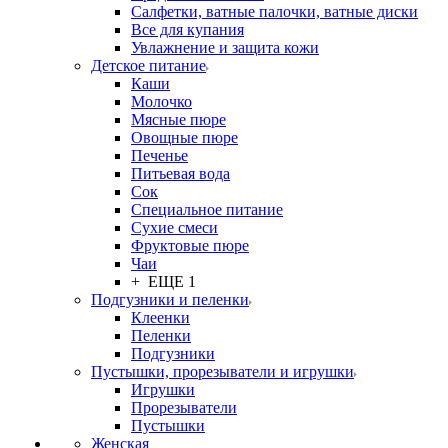
Салфетки, ватные палочки, ватные диски
Все для купания
Увлажнение и защита кожи
Детское питание
Каши
Молочко
Мясные пюре
Овощные пюре
Печенье
Питьевая вода
Сок
Специальное питание
Сухие смеси
Фруктовые пюре
Чаи
+ ЕЩЕ 1
Подгузники и пеленки
Клеенки
Пеленки
Подгузники
Пустышки, прорезыватели и игрушки
Игрушки
Прорезыватели
Пустышки
Женская