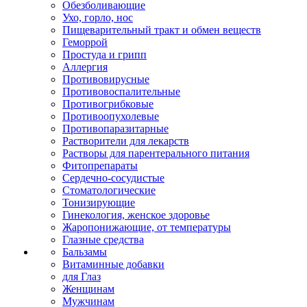
Обезболивающие
Ухо, горло, нос
Пищеварительный тракт и обмен веществ
Геморрой
Простуда и грипп
Аллергия
Противовирусные
Противовоспалительные
Противогрибковые
Противоопухолевые
Противопаразитарные
Растворители для лекарств
Растворы для парентерального питания
Фитопрепараты
Сердечно-сосудистые
Стоматологические
Тонизирующие
Гинекология, женское здоровье
Жаропонижающие, от температуры
Глазные средства
Бальзамы
Витаминные добавки
для Глаз
Женщинам
Мужчинам