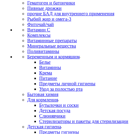
Гематоген и батончики
Пивные дрожжи
прочие БАД для внутреннего применения
Рыбий жир и омега-3
Фиточай/чай
Витамин С
Комплексы
Витаминные препараты
Минеральные вещества
Поливитамины
Беременным и кормящим
Белье
Витамины
Крема
Питание
Предметы личной гигиены
Уход за полостью рта
Бытовая химия
Для кормления
Бутылочки и соски
Детская посуда
Слюнявчики
Стерилизаторы и пакеты для стерилизации
Детская гигиена
Предметы гигиены