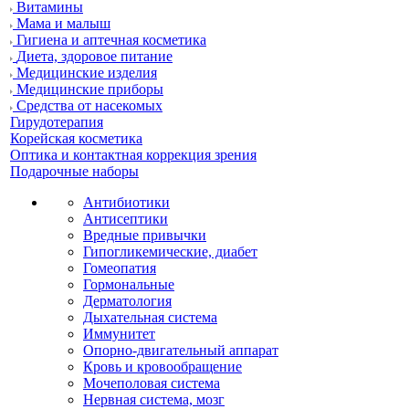
Витамины
Мама и малыш
Гигиена и аптечная косметика
Диета, здоровое питание
Медицинские изделия
Медицинские приборы
Средства от насекомых
Гирудотерапия
Корейская косметика
Оптика и контактная коррекция зрения
Подарочные наборы
Антибиотики
Антисептики
Вредные привычки
Гипогликемические, диабет
Гомеопатия
Гормональные
Дерматология
Дыхательная система
Иммунитет
Опорно-двигательный аппарат
Кровь и кровообращение
Мочеполовая система
Нервная система, мозг