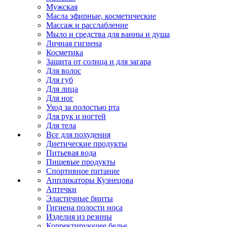
Мужская
Масла эфирные, косметические
Массаж и расслабление
Мыло и средства для ванны и душа
Личная гигиена
Косметика
Защита от солнца и для загара
Для волос
Для губ
Для лица
Для ног
Уход за полостью рта
Для рук и ногтей
Для тела
Все для похудения
Диетические продукты
Питьевая вода
Пищевые продукты
Спортивное питание
Аппликаторы Кузнецова
Аптечки
Эластичные бинты
Гигиена полости носа
Изделия из резины
Корректирующее белье