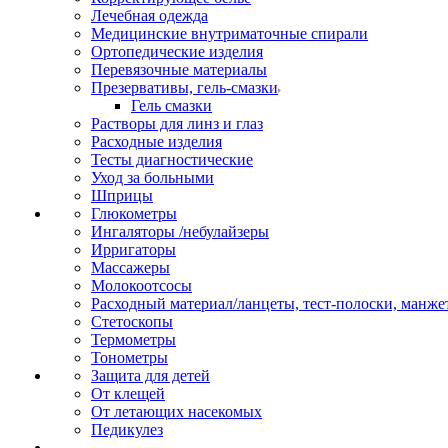
Лечебная одежда
Медицинские внутриматочные спирали
Ортопедические изделия
Перевязочные материалы
Презервативы, гель-смазки
Гель смазки
Растворы для линз и глаз
Расходные изделия
Тесты диагностические
Уход за больными
Шприцы
Глюкометры
Ингаляторы /небулайзеры
Ирригаторы
Массажеры
Молокоотсосы
Расходный материал/ланцеты, тест-полоски, манже
Стетоскопы
Термометры
Тонометры
Защита для детей
От клещей
От летающих насекомых
Педикулез