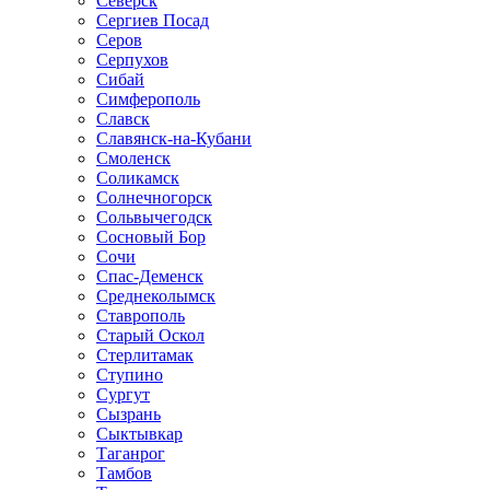
Северск
Сергиев Посад
Серов
Серпухов
Сибай
Симферополь
Славск
Славянск-на-Кубани
Смоленск
Соликамск
Солнечногорск
Сольвычегодск
Сосновый Бор
Сочи
Спас-Деменск
Среднеколымск
Ставрополь
Старый Оскол
Стерлитамак
Ступино
Сургут
Сызрань
Сыктывкар
Таганрог
Тамбов