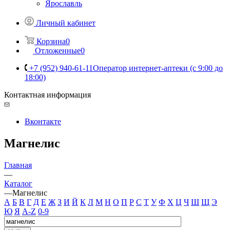
Ярославль
Личный кабинет
Корзина
0
Отложенные
0
+7 (952) 940-61-11
Оператор интернет-аптеки (с 9:00 до
18:00)
Контактная информация
Вконтакте
Магнелис
Главная
—
Каталог
—
Магнелис
А
Б
В
Г
Д
Е
Ж
З
И
Й
К
Л
М
Н
О
П
Р
С
Т
У
Ф
Х
Ц
Ч
Ш
Щ
Э
Ю
Я
A-Z
0-9