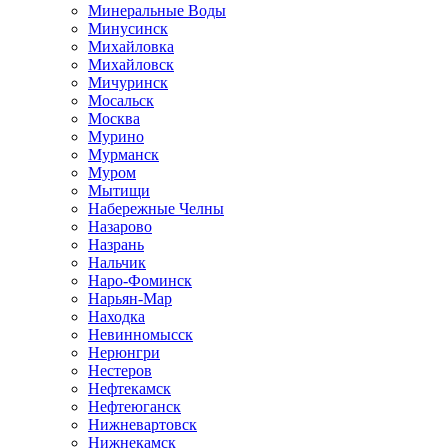
Минеральные Воды
Минусинск
Михайловка
Михайловск
Мичуринск
Мосальск
Москва
Мурино
Мурманск
Муром
Мытищи
Набережные Челны
Назарово
Назрань
Нальчик
Наро-Фоминск
Нарьян-Мар
Находка
Невинномысск
Нерюнгри
Нестеров
Нефтекамск
Нефтеюганск
Нижневартовск
Нижнекамск