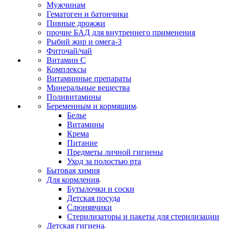
Мужчинам
Гематоген и батончики
Пивные дрожжи
прочие БАД для внутреннего применения
Рыбий жир и омега-3
Фиточай/чай
Витамин С
Комплексы
Витаминные препараты
Минеральные вещества
Поливитамины
Беременным и кормящим
Белье
Витамины
Крема
Питание
Предметы личной гигиены
Уход за полостью рта
Бытовая химия
Для кормления
Бутылочки и соски
Детская посуда
Слюнявчики
Стерилизаторы и пакеты для стерилизации
Детская гигиена