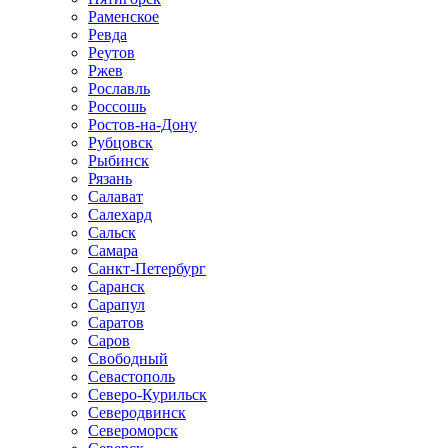
Раменское
Ревда
Реутов
Ржев
Рославль
Россошь
Ростов-на-Дону
Рубцовск
Рыбинск
Рязань
Салават
Салехард
Сальск
Самара
Санкт-Петербург
Саранск
Сарапул
Саратов
Саров
Свободный
Севастополь
Северо-Курильск
Северодвинск
Североморск