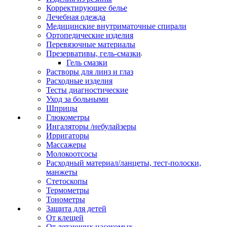
Корректирующее белье
Лечебная одежда
Медицинские внутриматочные спирали
Ортопедические изделия
Перевязочные материалы
Презервативы, гель-смазки
Гель смазки
Растворы для линз и глаз
Расходные изделия
Тесты диагностические
Уход за больными
Шприцы
Глюкометры
Ингаляторы /небулайзеры
Ирригаторы
Массажеры
Молокоотсосы
Расходный материал/ланцеты, тест-полоски,
манжеты
Стетоскопы
Термометры
Тонометры
Защита для детей
От клещей
От летающих насекомых