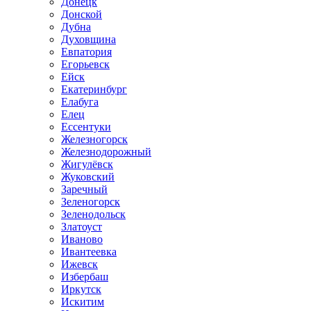
Донецк
Донской
Дубна
Духовщина
Евпатория
Егорьевск
Ейск
Екатеринбург
Елабуга
Елец
Ессентуки
Железногорск
Железнодорожный
Жигулёвск
Жуковский
Заречный
Зеленогорск
Зеленодольск
Златоуст
Иваново
Ивантеевка
Ижевск
Избербаш
Иркутск
Искитим