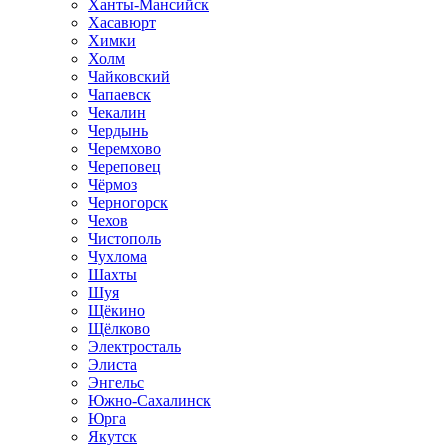
Ханты-Мансийск
Хасавюрт
Химки
Холм
Чайковский
Чапаевск
Чекалин
Чердынь
Черемхово
Череповец
Чёрмоз
Черногорск
Чехов
Чистополь
Чухлома
Шахты
Шуя
Щёкино
Щёлково
Электросталь
Элиста
Энгельс
Южно-Сахалинск
Юрга
Якутск