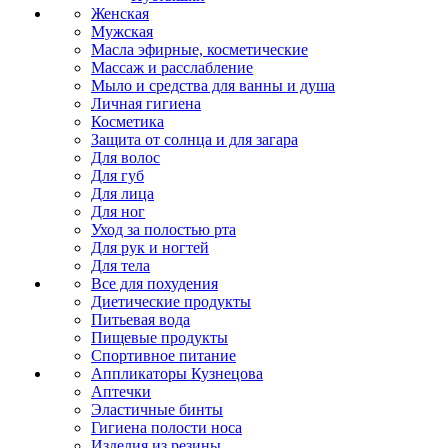
Женская
Мужская
Масла эфирные, косметические
Массаж и расслабление
Мыло и средства для ванны и душа
Личная гигиена
Косметика
Защита от солнца и для загара
Для волос
Для губ
Для лица
Для ног
Уход за полостью рта
Для рук и ногтей
Для тела
Все для похудения
Диетические продукты
Питьевая вода
Пищевые продукты
Спортивное питание
Аппликаторы Кузнецова
Аптечки
Эластичные бинты
Гигиена полости носа
Изделия из резины