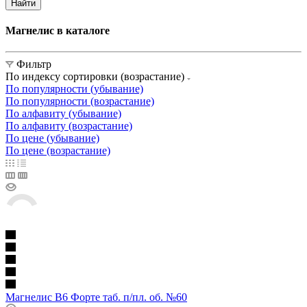
Найти
Магнелис в каталоге
Фильтр
По индексу сортировки (возрастание)
По популярности (убывание)
По популярности (возрастание)
По алфавиту (убывание)
По алфавиту (возрастание)
По цене (убывание)
По цене (возрастание)
Магнелис В6 Форте таб. п/пл. об. №60