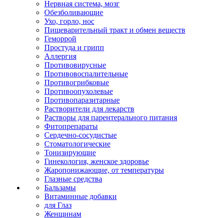
Нервная система, мозг
Обезболивающие
Ухо, горло, нос
Пищеварительный тракт и обмен веществ
Геморрой
Простуда и грипп
Аллергия
Противовирусные
Противовоспалительные
Противогрибковые
Противоопухолевые
Противопаразитарные
Растворители для лекарств
Растворы для парентерального питания
Фитопрепараты
Сердечно-сосудистые
Стоматологические
Тонизирующие
Гинекология, женское здоровье
Жаропонижающие, от температуры
Глазные средства
Бальзамы
Витаминные добавки
для Глаз
Женщинам