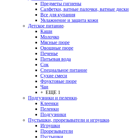
Предметы гигиены
Салфетки, ватные палочки, ватные диски
Все для купания
Увлажнение и защита кожи
Детское питание
Каши
Молочко
Мясные пюре
Овощные пюре
Печенье
Питьевая вода
Сок
Специальное питание
Сухие смеси
Фруктовые пюре
Чаи
+ ЕЩЕ 1
Подгузники и пеленки
Клеенки
Пеленки
Подгузники
Пустышки, прорезыватели и игрушки
Игрушки
Прорезыватели
Пустышки