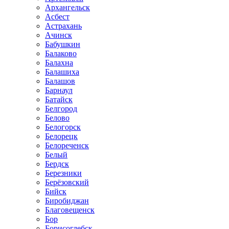
Архангельск
Асбест
Астрахань
Ачинск
Бабушкин
Балаково
Балахна
Балашиха
Балашов
Барнаул
Батайск
Белгород
Белово
Белогорск
Белорецк
Белореченск
Белый
Бердск
Березники
Берёзовский
Бийск
Биробиджан
Благовещенск
Бор
Борисоглебск