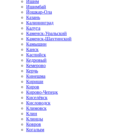
Ишим
Ишимбай
Йошкар-Ола
Казань
Калининград
Калуга
Каменск-Уральский
Каменск-Шахтинский
Камышин
Канск
Каспийск
Кедровый
Кемерово
Керчь
Кинешма
Кириши
Киров
Кирово-Чепецк
Киселёвск
Кисловодск
Климовск
Клин
Клинцы
Ковров
Когалым