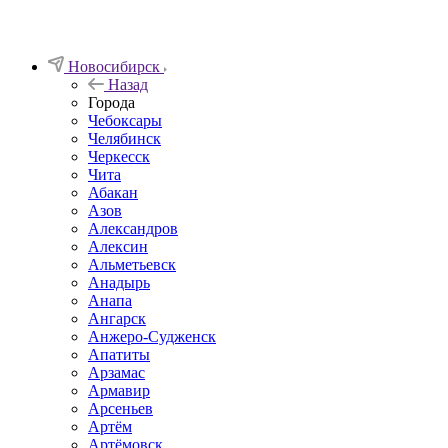
Новосибирск
Назад
Города
Чебоксары
Челябинск
Черкесск
Чита
Абакан
Азов
Александров
Алексин
Альметьевск
Анадырь
Анапа
Ангарск
Анжеро-Судженск
Апатиты
Арзамас
Армавир
Арсеньев
Артём
Артёмовск