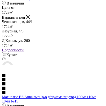
В наличии
Цена от
1729
₽
Варианты цен
Челюскинцев, 44/1
1724
₽
Лазурная, 4/3
1729
₽
Д.Ковальчук, 260
1724
₽
Подробности
Купить
Магнелис В6 Аква амп.(р-р д/приема внутрь) 100мг+10мг
10мл №15
В наличии