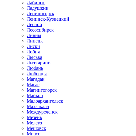
Лабинск
Ладушкин
Лениногорск
Ленинск-Кузнецкий
Лесной
Лесосибирск
Ливны
Липецк
Лиски
Лобня
Лысьва
Лыткарино
Любань
Люберцы
Магадан
Магас
Магнитогорск
Майкоп
Малоархангельск
Махачкала
Междуреченск
Мезень
Мелеуз
Мещовск
Миасс