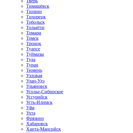
Тверь
Тимашёвск
Тихвин
Тихорецк
Тобольск
Тольятти
Томари
Томск
Троицк
Туапсе
Туймазы
Тула
Туран
Тюмень
Узловая
Улан-Удэ
Ульяновск
Усолье-Сибирское
Уссурийск
Усть-Илимск
Уфа
Ухта
Фрязино
Хабаровск
Ханта-Мансийск