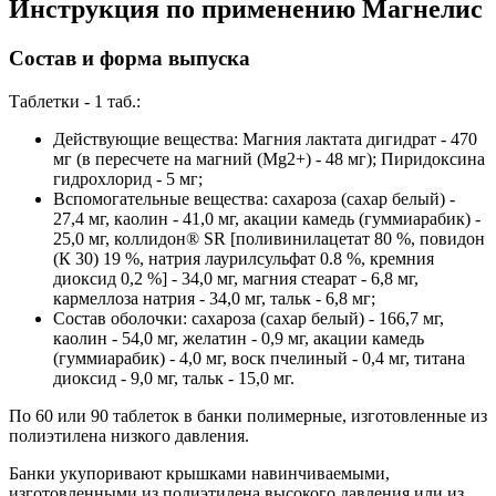
Инструкция по применению Магнелис
Состав и форма выпуска
Таблетки - 1 таб.:
Действующие вещества: Магния лактата дигидрат - 470
мг (в пересчете на магний (Mg2+) - 48 мг); Пиридоксина
гидрохлорид - 5 мг;
Вспомогательные вещества: сахароза (сахар белый) -
27,4 мг, каолин - 41,0 мг, акации камедь (гуммиарабик) -
25,0 мг, коллидон® SR [поливинилацетат 80 %, повидон
(К 30) 19 %, натрия лаурилсульфат 0.8 %, кремния
диоксид 0,2 %] - 34,0 мг, магния стеарат - 6,8 мг,
кармеллоза натрия - 34,0 мг, тальк - 6,8 мг;
Состав оболочки: сахароза (сахар белый) - 166,7 мг,
каолин - 54,0 мг, желатин - 0,9 мг, акации камедь
(гуммиарабик) - 4,0 мг, воск пчелиный - 0,4 мг, титана
диоксид - 9,0 мг, тальк - 15,0 мг.
По 60 или 90 таблеток в банки полимерные, изготовленные из
полиэтилена низкого давления.
Банки укупоривают крышками навинчиваемыми,
изготовленными из полиэтилена высокого давления или из