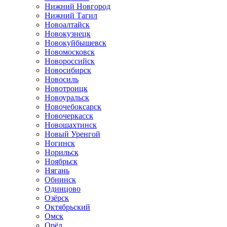
Нижний Новгород
Нижний Тагил
Новоалтайск
Новокузнецк
Новокуйбышевск
Новомосковск
Новороссийск
Новосибирск
Новосиль
Новотроицк
Новоуральск
Новочебоксарск
Новочеркасск
Новошахтинск
Новый Уренгой
Ногинск
Норильск
Ноябрьск
Нягань
Обнинск
Одинцово
Озёрск
Октябрьский
Омск
Орёл