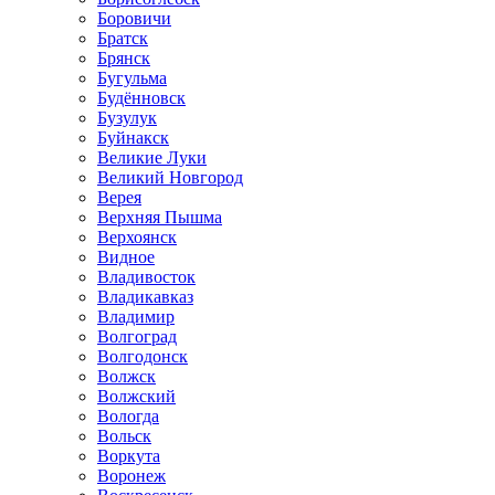
Боровичи
Братск
Брянск
Бугульма
Будённовск
Бузулук
Буйнакск
Великие Луки
Великий Новгород
Верея
Верхняя Пышма
Верхоянск
Видное
Владивосток
Владикавказ
Владимир
Волгоград
Волгодонск
Волжск
Волжский
Вологда
Вольск
Воркута
Воронеж