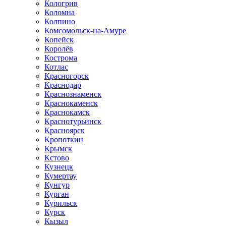
Кологрив
Коломна
Колпино
Комсомольск-на-Амуре
Копейск
Королёв
Кострома
Котлас
Красногорск
Краснодар
Краснознаменск
Краснокаменск
Краснокамск
Краснотурьинск
Красноярск
Кропоткин
Крымск
Кстово
Кузнецк
Кумертау
Кунгур
Курган
Курильск
Курск
Кызыл