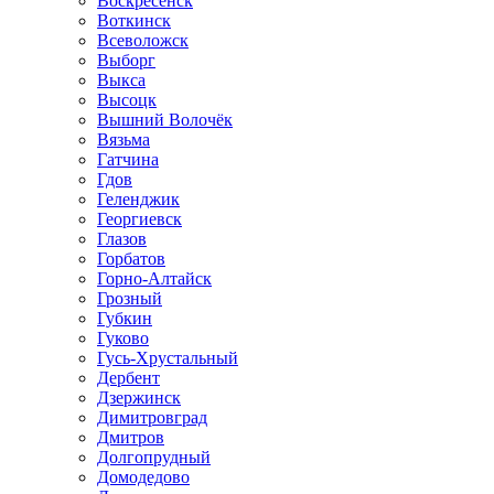
Воскресенск
Воткинск
Всеволожск
Выборг
Выкса
Высоцк
Вышний Волочёк
Вязьма
Гатчина
Гдов
Геленджик
Георгиевск
Глазов
Горбатов
Горно-Алтайск
Грозный
Губкин
Гуково
Гусь-Хрустальный
Дербент
Дзержинск
Димитровград
Дмитров
Долгопрудный
Домодедово