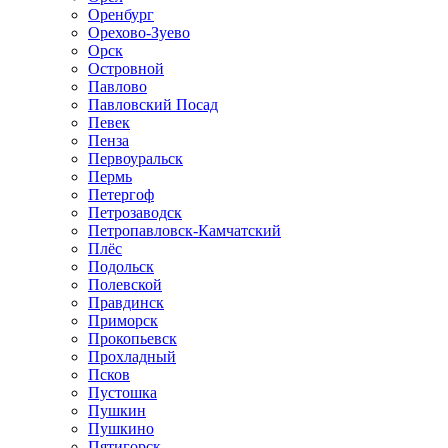
Оренбург
Орехово-Зуево
Орск
Островной
Павлово
Павловский Посад
Певек
Пенза
Первоуральск
Пермь
Петергоф
Петрозаводск
Петропавловск-Камчатский
Плёс
Подольск
Полевской
Правдинск
Приморск
Прокопьевск
Прохладный
Псков
Пустошка
Пушкин
Пушкино
Пятигорск