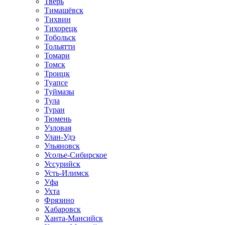
Тверь
Тимашёвск
Тихвин
Тихорецк
Тобольск
Тольятти
Томари
Томск
Троицк
Туапсе
Туймазы
Тула
Туран
Тюмень
Узловая
Улан-Удэ
Ульяновск
Усолье-Сибирское
Уссурийск
Усть-Илимск
Уфа
Ухта
Фрязино
Хабаровск
Ханта-Мансийск