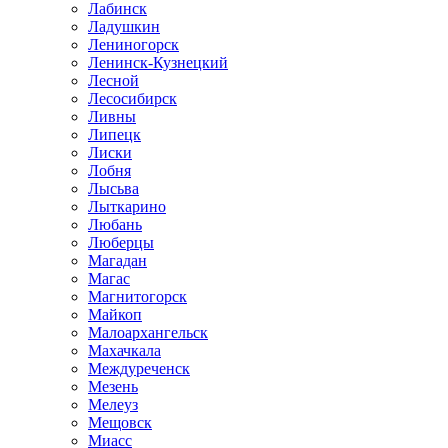
Лабинск
Ладушкин
Лениногорск
Ленинск-Кузнецкий
Лесной
Лесосибирск
Ливны
Липецк
Лиски
Лобня
Лысьва
Лыткарино
Любань
Люберцы
Магадан
Магас
Магнитогорск
Майкоп
Малоархангельск
Махачкала
Междуреченск
Мезень
Мелеуз
Мещовск
Миасс