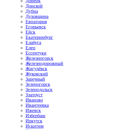
Донецк
Донской
Дубна
Духовщина
Евпатория
Егорьевск
Ейск
Екатеринбург
Елабуга
Елец
Ессентуки
Железногорск
Железнодорожный
Жигулёвск
Жуковский
Заречный
Зеленогорск
Зеленодольск
Златоуст
Иваново
Ивантеевка
Ижевск
Избербаш
Иркутск
Искитим