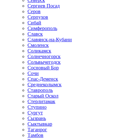
Северск
Сергиев Посад
Серов
Серпухов
Сибай
Симферополь
Славск
Славянск-на-Кубани
Смоленск
Соликамск
Солнечногорск
Сольвычегодск
Сосновый Бор
Сочи
Спас-Деменск
Среднеколымск
Ставрополь
Старый Оскол
Стерлитамак
Ступино
Сургут
Сызрань
Сыктывкар
Таганрог
Тамбов