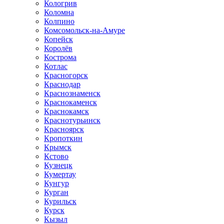
Кологрив
Коломна
Колпино
Комсомольск-на-Амуре
Копейск
Королёв
Кострома
Котлас
Красногорск
Краснодар
Краснознаменск
Краснокаменск
Краснокамск
Краснотурьинск
Красноярск
Кропоткин
Крымск
Кстово
Кузнецк
Кумертау
Кунгур
Курган
Курильск
Курск
Кызыл