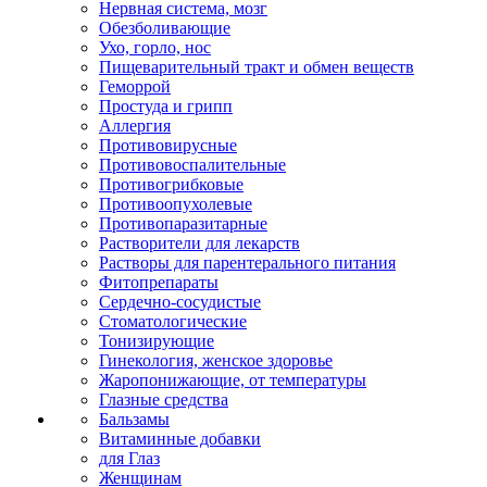
Нервная система, мозг
Обезболивающие
Ухо, горло, нос
Пищеварительный тракт и обмен веществ
Геморрой
Простуда и грипп
Аллергия
Противовирусные
Противовоспалительные
Противогрибковые
Противоопухолевые
Противопаразитарные
Растворители для лекарств
Растворы для парентерального питания
Фитопрепараты
Сердечно-сосудистые
Стоматологические
Тонизирующие
Гинекология, женское здоровье
Жаропонижающие, от температуры
Глазные средства
Бальзамы
Витаминные добавки
для Глаз
Женщинам