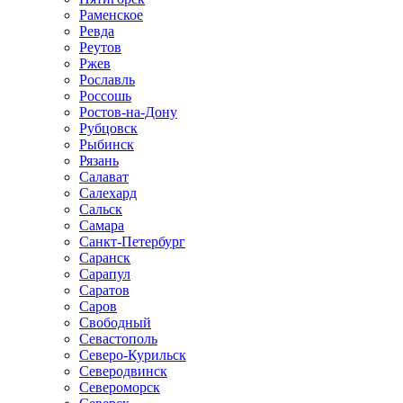
Раменское
Ревда
Реутов
Ржев
Рославль
Россошь
Ростов-на-Дону
Рубцовск
Рыбинск
Рязань
Салават
Салехард
Сальск
Самара
Санкт-Петербург
Саранск
Сарапул
Саратов
Саров
Свободный
Севастополь
Северо-Курильск
Северодвинск
Североморск