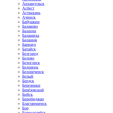
Архангельск
Асбест
Астрахань
Ачинск
Бабушкин
Балаково
Балахна
Балашиха
Балашов
Барнаул
Батайск
Белгород
Белово
Белогорск
Белорецк
Белореченск
Белый
Бердск
Березники
Берёзовский
Бийск
Биробиджан
Благовещенск
Бор
Борисоглебск