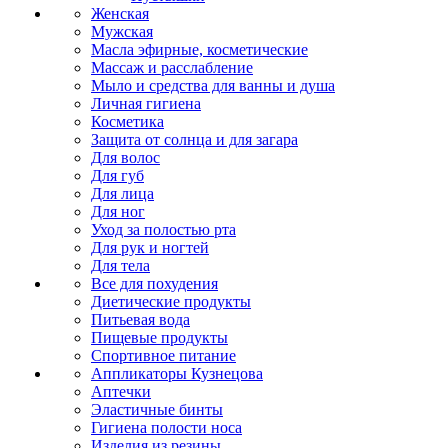
Женская
Мужская
Масла эфирные, косметические
Массаж и расслабление
Мыло и средства для ванны и душа
Личная гигиена
Косметика
Защита от солнца и для загара
Для волос
Для губ
Для лица
Для ног
Уход за полостью рта
Для рук и ногтей
Для тела
Все для похудения
Диетические продукты
Питьевая вода
Пищевые продукты
Спортивное питание
Аппликаторы Кузнецова
Аптечки
Эластичные бинты
Гигиена полости носа
Изделия из резины