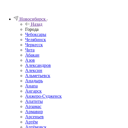
Новосибирск
Назад
Города
Чебоксары
Челябинск
Черкесск
Чита
Абакан
Азов
Александров
Алексин
Альметьевск
Анадырь
Анапа
Ангарск
Анжеро-Судженск
Апатиты
Арзамас
Армавир
Арсеньев
Артём
Артёмовск