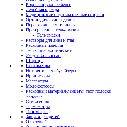
Корректирующее белье
Лечебная одежда
Медицинские внутриматочные спирали
Ортопедические изделия
Перевязочные материалы
Презервативы, гель-смазки
Гель смазки
Растворы для линз и глаз
Расходные изделия
Тесты диагностические
Уход за больными
Шприцы
Глюкометры
Ингаляторы /небулайзеры
Ирригаторы
Массажеры
Молокоотсосы
Расходный материал/ланцеты, тест-полоски,
манжеты
Стетоскопы
Термометры
Тонометры
Защита для детей
От клещей
От летающих насекомых