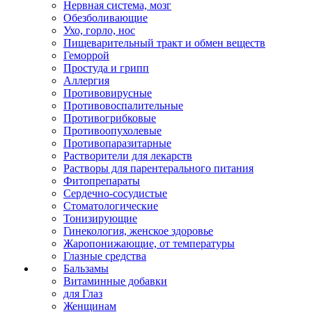
Нервная система, мозг
Обезболивающие
Ухо, горло, нос
Пищеварительный тракт и обмен веществ
Геморрой
Простуда и грипп
Аллергия
Противовирусные
Противовоспалительные
Противогрибковые
Противоопухолевые
Противопаразитарные
Растворители для лекарств
Растворы для парентерального питания
Фитопрепараты
Сердечно-сосудистые
Стоматологические
Тонизирующие
Гинекология, женское здоровье
Жаропонижающие, от температуры
Глазные средства
Бальзамы
Витаминные добавки
для Глаз
Женщинам