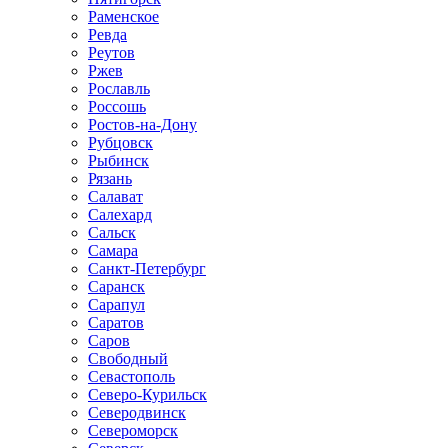
Раменское
Ревда
Реутов
Ржев
Рославль
Россошь
Ростов-на-Дону
Рубцовск
Рыбинск
Рязань
Салават
Салехард
Сальск
Самара
Санкт-Петербург
Саранск
Сарапул
Саратов
Саров
Свободный
Севастополь
Северо-Курильск
Северодвинск
Североморск