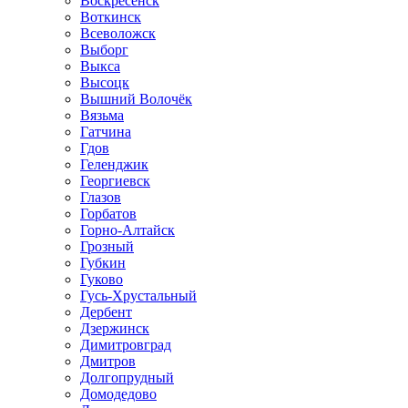
Воскресенск
Воткинск
Всеволожск
Выборг
Выкса
Высоцк
Вышний Волочёк
Вязьма
Гатчина
Гдов
Геленджик
Георгиевск
Глазов
Горбатов
Горно-Алтайск
Грозный
Губкин
Гуково
Гусь-Хрустальный
Дербент
Дзержинск
Димитровград
Дмитров
Долгопрудный
Домодедово