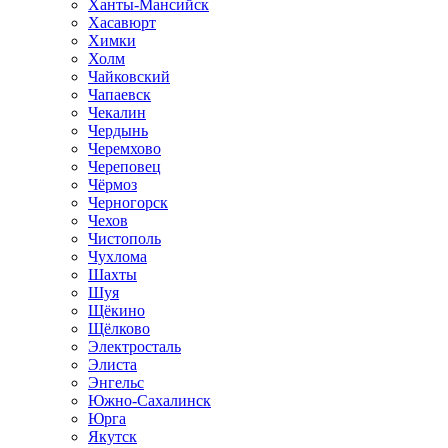
Ханты-Мансийск
Хасавюрт
Химки
Холм
Чайковский
Чапаевск
Чекалин
Чердынь
Черемхово
Череповец
Чёрмоз
Черногорск
Чехов
Чистополь
Чухлома
Шахты
Шуя
Щёкино
Щёлково
Электросталь
Элиста
Энгельс
Южно-Сахалинск
Юрга
Якутск