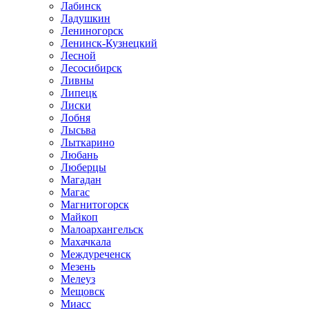
Лабинск
Ладушкин
Лениногорск
Ленинск-Кузнецкий
Лесной
Лесосибирск
Ливны
Липецк
Лиски
Лобня
Лысьва
Лыткарино
Любань
Люберцы
Магадан
Магас
Магнитогорск
Майкоп
Малоархангельск
Махачкала
Междуреченск
Мезень
Мелеуз
Мещовск
Миасс