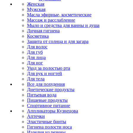
Женская
Мужская
Масла эфирные, косметические
Массаж и расслабление
Мыло и средства для ванны и душа
Личная гигиена
Косметика
Защита от солнца и для загара
Для волос
Для губ
Для лица
Для ног
Уход за полостью рта
Для рук и ногтей
Для тела
Все для похудения
Диетические продукты
Питьевая вода
Пищевые продукты
Спортивное питание
Аппликаторы Кузнецова
Аптечки
Эластичные бинты
Гигиена полости носа
Изделия из резины