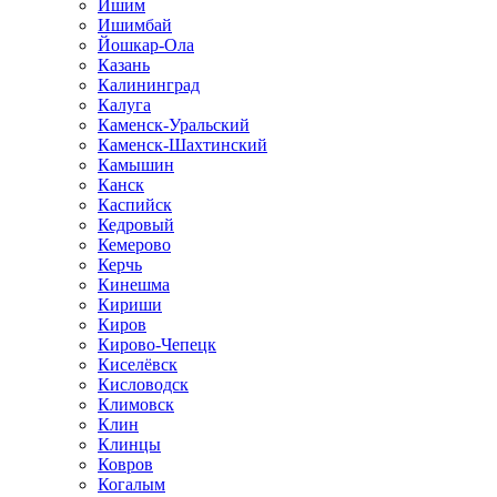
Ишим
Ишимбай
Йошкар-Ола
Казань
Калининград
Калуга
Каменск-Уральский
Каменск-Шахтинский
Камышин
Канск
Каспийск
Кедровый
Кемерово
Керчь
Кинешма
Кириши
Киров
Кирово-Чепецк
Киселёвск
Кисловодск
Климовск
Клин
Клинцы
Ковров
Когалым