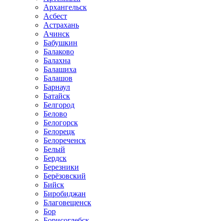
Архангельск
Асбест
Астрахань
Ачинск
Бабушкин
Балаково
Балахна
Балашиха
Балашов
Барнаул
Батайск
Белгород
Белово
Белогорск
Белорецк
Белореченск
Белый
Бердск
Березники
Берёзовский
Бийск
Биробиджан
Благовещенск
Бор
Борисоглебск