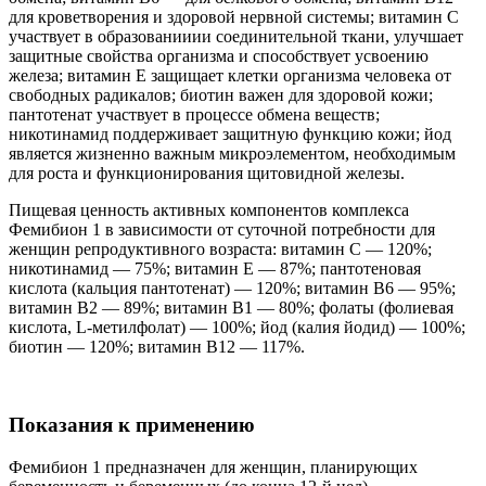
для кроветворения и здоровой нервной системы; витамин С
участвует в образованииии соединительной ткани, улучшает
защитные свойства организма и способствует усвоению
железа; витамин Е защищает клетки организма человека от
свободных радикалов; биотин важен для здоровой кожи;
пантотенат участвует в процессе обмена веществ;
никотинамид поддерживает защитную функцию кожи; йод
является жизненно важным микроэлементом, необходимым
для роста и функционирования щитовидной железы.
Пищевая ценность активных компонентов комплекса
Фемибион 1 в зависимости от суточной потребности для
женщин репродуктивного возраста: витамин C — 120%;
никотинамид — 75%; витамин E — 87%; пантотеновая
кислота (кальция пантотенат) — 120%; витамин В6 — 95%;
витамин В2 — 89%; витамин В1 — 80%; фолаты (фолиевая
кислота, L-метилфолат) — 100%; йод (калия йодид) — 100%;
биотин — 120%; витамин В12 — 117%.
Показания к применению
Фемибион 1 предназначен для женщин, планирующих