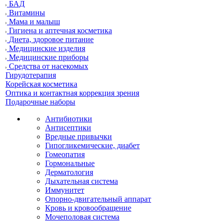
БАД
Витамины
Мама и малыш
Гигиена и аптечная косметика
Диета, здоровое питание
Медицинские изделия
Медицинские приборы
Средства от насекомых
Гирудотерапия
Корейская косметика
Оптика и контактная коррекция зрения
Подарочные наборы
Антибиотики
Антисептики
Вредные привычки
Гипогликемические, диабет
Гомеопатия
Гормональные
Дерматология
Дыхательная система
Иммунитет
Опорно-двигательный аппарат
Кровь и кровообращение
Мочеполовая система