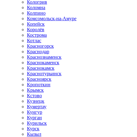
Кологрив
Коломна
Колпино
Комсомольск-на-Амуре
Копейск
Королёв
Кострома
Котлас
Красногорск
Краснодар
Краснознаменск
Краснокаменск
Краснокамск
Краснотурьинск
Красноярск
Кропоткин
Крымск
Кстово
Кузнецк
Кумертау
Кунгур
Курган
Курильск
Курск
Кызыл