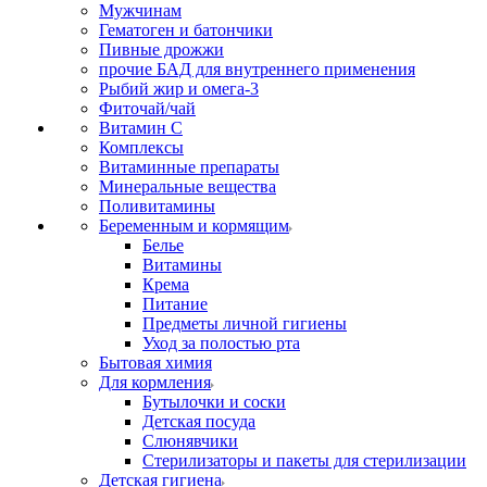
Мужчинам
Гематоген и батончики
Пивные дрожжи
прочие БАД для внутреннего применения
Рыбий жир и омега-3
Фиточай/чай
Витамин С
Комплексы
Витаминные препараты
Минеральные вещества
Поливитамины
Беременным и кормящим
Белье
Витамины
Крема
Питание
Предметы личной гигиены
Уход за полостью рта
Бытовая химия
Для кормления
Бутылочки и соски
Детская посуда
Слюнявчики
Стерилизаторы и пакеты для стерилизации
Детская гигиена