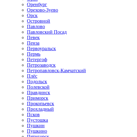
Оренбург
Орехово-Зуево
Орск
Островной
Павлово
Павловский Посад
Певек
Пенза
Первоуральск
Пермь
Петергоф
Петрозаводск
Петропавловск-Камчатский
Плёс
Подольск
Полевской
Правдинск
Приморск
Прокопьевск
Прохладный
Псков
Пустошка
Пушкин
Пушкино
Пятигорск