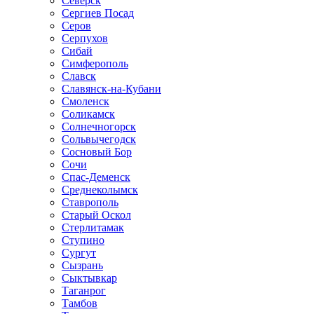
Северск
Сергиев Посад
Серов
Серпухов
Сибай
Симферополь
Славск
Славянск-на-Кубани
Смоленск
Соликамск
Солнечногорск
Сольвычегодск
Сосновый Бор
Сочи
Спас-Деменск
Среднеколымск
Ставрополь
Старый Оскол
Стерлитамак
Ступино
Сургут
Сызрань
Сыктывкар
Таганрог
Тамбов