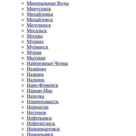
Минеральные Воды
Минусинск
Михайловка
Михайловск
Мичуринск
Мосальск
Москва
Мурино
Мурманск
Муром
Мытищи
Набережные Челны
Назарово
Назрань
Нальчик
Наро-Фоминск
Нарьян-Мар
Находка
Невинномысск
Нерюнгри
Нестеров
Нефтекамск
Нефтеюганск
Нижневартовск
Нижнекамск