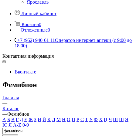
Ярославль
Личный кабинет
Корзина
0
Отложенные
0
+7 (952) 940-61-11
Оператор интернет-аптеки (с 9:00 до
18:00)
Контактная информация
Вконтакте
Фемибион
Главная
—
Каталог
—
Фемибион
А
Б
В
Г
Д
Е
Ж
З
И
Й
К
Л
М
Н
О
П
Р
С
Т
У
Ф
Х
Ц
Ч
Ш
Щ
Э
Ю
Я
A-Z
0-9