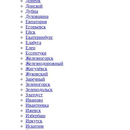
Донецк
Донской
Дубна
Духовщина
Евпатория
Егорьевск
Ейск
Екатеринбург
Елабуга
Елец
Ессентуки
Железногорск
Железнодорожный
Жигулёвск
Жуковский
Заречный
Зеленогорск
Зеленодольск
Златоуст
Иваново
Ивантеевка
Ижевск
Избербаш
Иркутск
Искитим