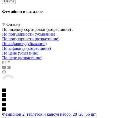
Найти
Фемибион в каталоге
Фильтр
По индексу сортировки (возрастание)
По популярности (убывание)
По популярности (возрастание)
По алфавиту (убывание)
По алфавиту (возрастание)
По цене (убывание)
По цене (возрастание)
Фемибион 2, таблеток и капсул набор, 28+28, 56 шт.