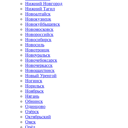
Нижний Новгород
Нижний Тагил
Новоалтайск
Новокузнецк
Новокуйбышевск
Новомосковск
Новороссийск
Новосибирск
Новосиль
Новотроицк
Новоуральск
Новочебоксарск
Новочеркасск
Новошахтинск
Новый Уренгой
Ногинск
Норильск
Ноябрьск
Нягань
Обнинск
Одинцово
Озёрск
Октябрьский
Омск
Орёл