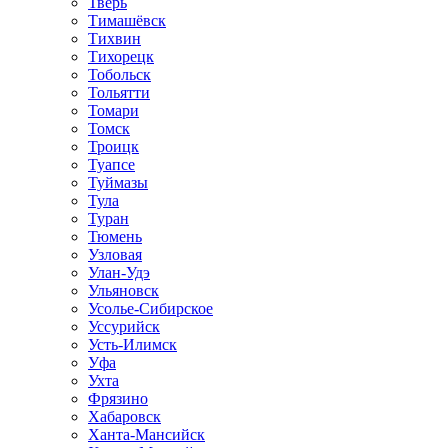
Тверь
Тимашёвск
Тихвин
Тихорецк
Тобольск
Тольятти
Томари
Томск
Троицк
Туапсе
Туймазы
Тула
Туран
Тюмень
Узловая
Улан-Удэ
Ульяновск
Усолье-Сибирское
Уссурийск
Усть-Илимск
Уфа
Ухта
Фрязино
Хабаровск
Ханта-Мансийск