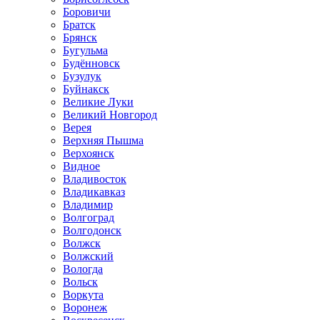
Боровичи
Братск
Брянск
Бугульма
Будённовск
Бузулук
Буйнакск
Великие Луки
Великий Новгород
Верея
Верхняя Пышма
Верхоянск
Видное
Владивосток
Владикавказ
Владимир
Волгоград
Волгодонск
Волжск
Волжский
Вологда
Вольск
Воркута
Воронеж