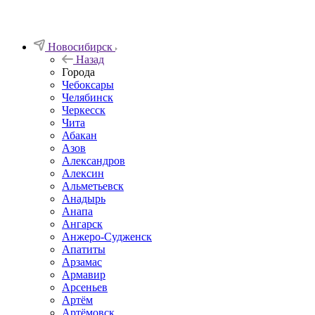
Новосибирск
Назад
Города
Чебоксары
Челябинск
Черкесск
Чита
Абакан
Азов
Александров
Алексин
Альметьевск
Анадырь
Анапа
Ангарск
Анжеро-Судженск
Апатиты
Арзамас
Армавир
Арсеньев
Артём
Артёмовск