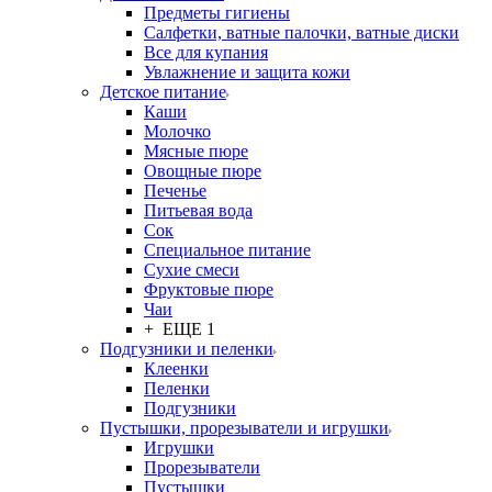
Предметы гигиены
Салфетки, ватные палочки, ватные диски
Все для купания
Увлажнение и защита кожи
Детское питание
Каши
Молочко
Мясные пюре
Овощные пюре
Печенье
Питьевая вода
Сок
Специальное питание
Сухие смеси
Фруктовые пюре
Чаи
+ ЕЩЕ 1
Подгузники и пеленки
Клеенки
Пеленки
Подгузники
Пустышки, прорезыватели и игрушки
Игрушки
Прорезыватели
Пустышки