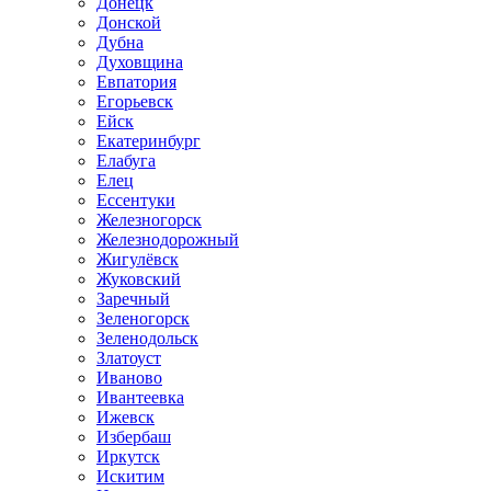
Донецк
Донской
Дубна
Духовщина
Евпатория
Егорьевск
Ейск
Екатеринбург
Елабуга
Елец
Ессентуки
Железногорск
Железнодорожный
Жигулёвск
Жуковский
Заречный
Зеленогорск
Зеленодольск
Златоуст
Иваново
Ивантеевка
Ижевск
Избербаш
Иркутск
Искитим