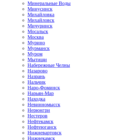
Минеральные Воды
Минусинск
Михайловка
Михайловск
Мичуринск
Мосальск
Москва
Мурино
Мурманск
Муром
Мытищи
Набережные Челны
Назарово
Назрань
Нальчик
Наро-Фоминск
Нарьян-Мар
Находка
Невинномысск
Нерюнгри
Нестеров
Нефтекамск
Нефтеюганск
Нижневартовск
Нижнекамск