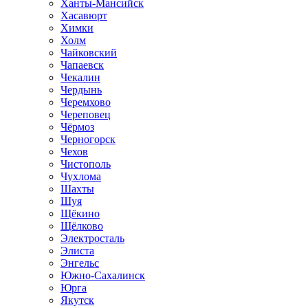
Ханты-Мансийск
Хасавюрт
Химки
Холм
Чайковский
Чапаевск
Чекалин
Чердынь
Черемхово
Череповец
Чёрмоз
Черногорск
Чехов
Чистополь
Чухлома
Шахты
Шуя
Щёкино
Щёлково
Электросталь
Элиста
Энгельс
Южно-Сахалинск
Юрга
Якутск