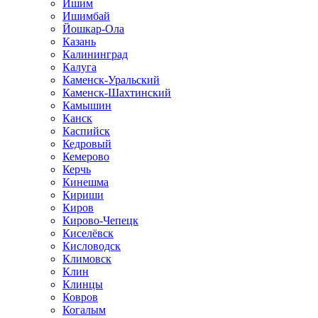
Ишим
Ишимбай
Йошкар-Ола
Казань
Калининград
Калуга
Каменск-Уральский
Каменск-Шахтинский
Камышин
Канск
Каспийск
Кедровый
Кемерово
Керчь
Кинешма
Кириши
Киров
Кирово-Чепецк
Киселёвск
Кисловодск
Климовск
Клин
Клинцы
Ковров
Когалым