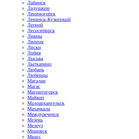
Лабинск
Ладушкин
Лениногорск
Ленинск-Кузнецкий
Лесной
Лесосибирск
Ливны
Липецк
Лиски
Лобня
Лысьва
Лыткарино
Любань
Люберцы
Магадан
Магас
Магнитогорск
Майкоп
Малоархангельск
Махачкала
Междуреченск
Мезень
Мелеуз
Мещовск
Миасс