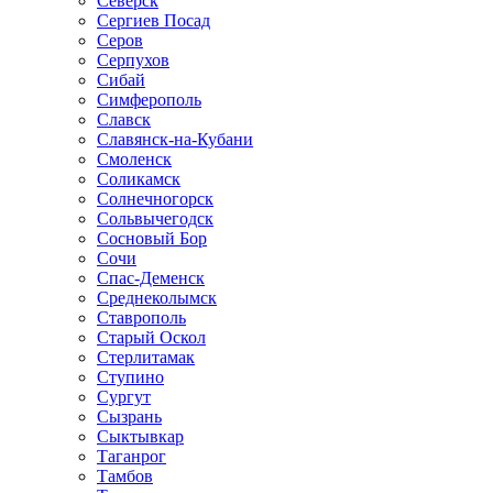
Северск
Сергиев Посад
Серов
Серпухов
Сибай
Симферополь
Славск
Славянск-на-Кубани
Смоленск
Соликамск
Солнечногорск
Сольвычегодск
Сосновый Бор
Сочи
Спас-Деменск
Среднеколымск
Ставрополь
Старый Оскол
Стерлитамак
Ступино
Сургут
Сызрань
Сыктывкар
Таганрог
Тамбов