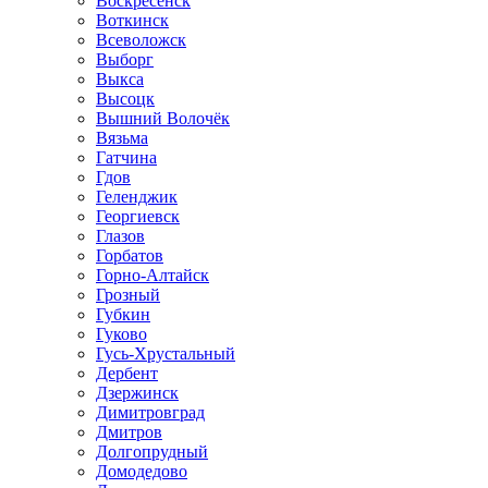
Воскресенск
Воткинск
Всеволожск
Выборг
Выкса
Высоцк
Вышний Волочёк
Вязьма
Гатчина
Гдов
Геленджик
Георгиевск
Глазов
Горбатов
Горно-Алтайск
Грозный
Губкин
Гуково
Гусь-Хрустальный
Дербент
Дзержинск
Димитровград
Дмитров
Долгопрудный
Домодедово