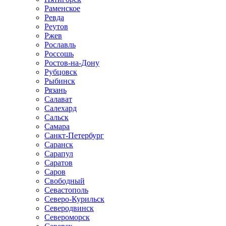
Раменское
Ревда
Реутов
Ржев
Рославль
Россошь
Ростов-на-Дону
Рубцовск
Рыбинск
Рязань
Салават
Салехард
Сальск
Самара
Санкт-Петербург
Саранск
Сарапул
Саратов
Саров
Свободный
Севастополь
Северо-Курильск
Северодвинск
Североморск