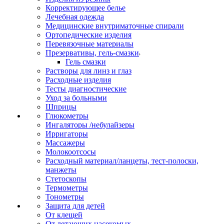
Корректирующее белье
Лечебная одежда
Медицинские внутриматочные спирали
Ортопедические изделия
Перевязочные материалы
Презервативы, гель-смазки
Гель смазки
Растворы для линз и глаз
Расходные изделия
Тесты диагностические
Уход за больными
Шприцы
Глюкометры
Ингаляторы /небулайзеры
Ирригаторы
Массажеры
Молокоотсосы
Расходный материал/ланцеты, тест-полоски,
манжеты
Стетоскопы
Термометры
Тонометры
Защита для детей
От клещей
От летающих насекомых