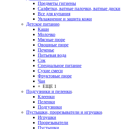
Предметы гигиены
Салфетки, ватные палочки, ватные диски
Все для купания
Увлажнение и защита кожи
Детское питание
Каши
Молочко
Мясные пюре
Овощные пюре
Печенье
Питьевая вода
Сок
Специальное питание
Сухие смеси
Фруктовые пюре
Чаи
+ ЕЩЕ 1
Подгузники и пеленки
Клеенки
Пеленки
Подгузники
Пустышки, прорезыватели и игрушки
Игрушки
Прорезыватели
Пустышки