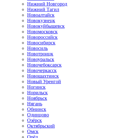
Нижний Новгород
Нижний Тагил
Новоалтайск
Новокузнецк
Новокуйбышевск
Новомосковск
Новороссийск
Новосибирск
Новосиль
Новотроицк
Новоуральск
Новочебоксарск
Новочеркасск
Новошахтинск
Новый Уренгой
Ногинск
Норильск
Ноябрьск
Нягань
Обнинск
Одинцово
Озёрск
Октябрьский
Омск
Орёл