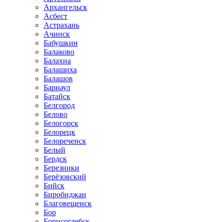
Архангельск
Асбест
Астрахань
Ачинск
Бабушкин
Балаково
Балахна
Балашиха
Балашов
Барнаул
Батайск
Белгород
Белово
Белогорск
Белорецк
Белореченск
Белый
Бердск
Березники
Берёзовский
Бийск
Биробиджан
Благовещенск
Бор
Борисоглебск