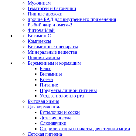
Мужчинам
Гематоген и батончики
Пивные дрожжи
прочие БАД для внутреннего применения
Рыбий жир и омега-3
Фиточай/чай
Витамин С
Комплексы
Витаминные препараты
Минеральные вещества
Поливитамины
Беременным и кормящим
Белье
Витамины
Крема
Питание
Предметы личной гигиены
Уход за полостью рта
Бытовая химия
Для кормления
Бутылочки и соски
Детская посуда
Слюнявчики
Стерилизаторы и пакеты для стерилизации
Детская гигиена