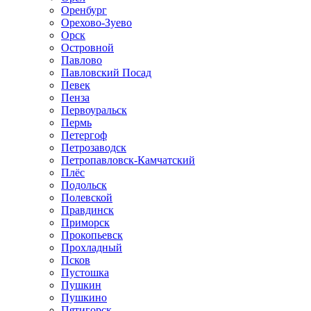
Оренбург
Орехово-Зуево
Орск
Островной
Павлово
Павловский Посад
Певек
Пенза
Первоуральск
Пермь
Петергоф
Петрозаводск
Петропавловск-Камчатский
Плёс
Подольск
Полевской
Правдинск
Приморск
Прокопьевск
Прохладный
Псков
Пустошка
Пушкин
Пушкино
Пятигорск