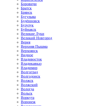
Боровичи
Братск
Брянск
Бугульма
Будённовск
Бузулук
Буйнакск
Великие Луки
Великий Новгород
Верея
Верхняя Пышма
Верхоянск
Видное
Владивосток
Владикавказ
Владимир
Волгоград
Волгодонск
Волжск
Волжский
Вологда
Вольск
Воркута
Воронеж