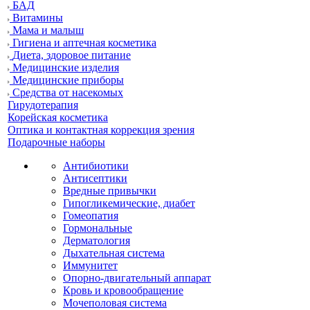
БАД
Витамины
Мама и малыш
Гигиена и аптечная косметика
Диета, здоровое питание
Медицинские изделия
Медицинские приборы
Средства от насекомых
Гирудотерапия
Корейская косметика
Оптика и контактная коррекция зрения
Подарочные наборы
Антибиотики
Антисептики
Вредные привычки
Гипогликемические, диабет
Гомеопатия
Гормональные
Дерматология
Дыхательная система
Иммунитет
Опорно-двигательный аппарат
Кровь и кровообращение
Мочеполовая система