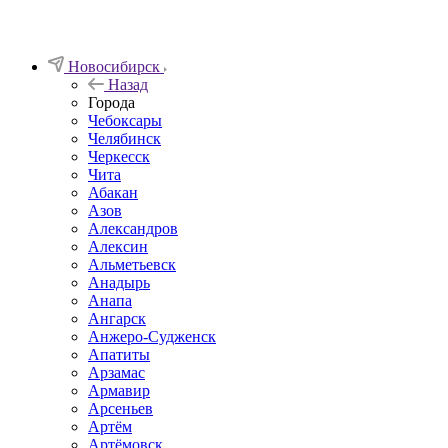
Новосибирск
Назад
Города
Чебоксары
Челябинск
Черкесск
Чита
Абакан
Азов
Александров
Алексин
Альметьевск
Анадырь
Анапа
Ангарск
Анжеро-Судженск
Апатиты
Арзамас
Армавир
Арсеньев
Артём
Артёмовск