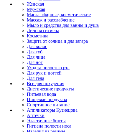
Женская
Мужская
Масла эфирные, косметические
Массаж и расслабление
Мыло и средства для ванны и душа
Личная гигиена
Косметика
Защита от солнца и для загара
Для волос
Для губ
Для лица
Для ног
Уход за полостью рта
Для рук и ногтей
Для тела
Все для похудения
Диетические продукты
Питьевая вода
Пищевые продукты
Спортивное питание
Аппликаторы Кузнецова
Аптечки
Эластичные бинты
Гигиена полости носа
Изделия из резины