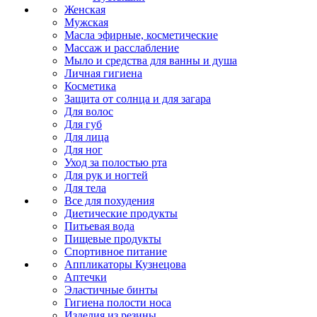
Женская
Мужская
Масла эфирные, косметические
Массаж и расслабление
Мыло и средства для ванны и душа
Личная гигиена
Косметика
Защита от солнца и для загара
Для волос
Для губ
Для лица
Для ног
Уход за полостью рта
Для рук и ногтей
Для тела
Все для похудения
Диетические продукты
Питьевая вода
Пищевые продукты
Спортивное питание
Аппликаторы Кузнецова
Аптечки
Эластичные бинты
Гигиена полости носа
Изделия из резины