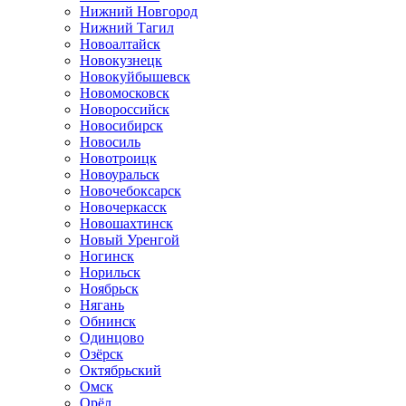
Нижний Новгород
Нижний Тагил
Новоалтайск
Новокузнецк
Новокуйбышевск
Новомосковск
Новороссийск
Новосибирск
Новосиль
Новотроицк
Новоуральск
Новочебоксарск
Новочеркасск
Новошахтинск
Новый Уренгой
Ногинск
Норильск
Ноябрьск
Нягань
Обнинск
Одинцово
Озёрск
Октябрьский
Омск
Орёл