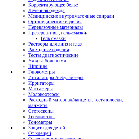
Корректирующее белье
Лечебная одежда
Медицинские внутриматочные спирали
Ортопедические изделия
Перевязочные материалы
Презервативы, гель-смазки
Гель смазки
Растворы для линз и глаз
Расходные изделия
Тесты диагностические
Уход за больными
Шприцы
Глюкометры
Ингаляторы /небулайзеры
Ирригаторы
Массажеры
Молокоотсосы
Расходный материал/ланцеты, тест-полоски,
манжеты
Стетоскопы
Термометры
Тонометры
Защита для детей
От клещей
От летающих насекомых