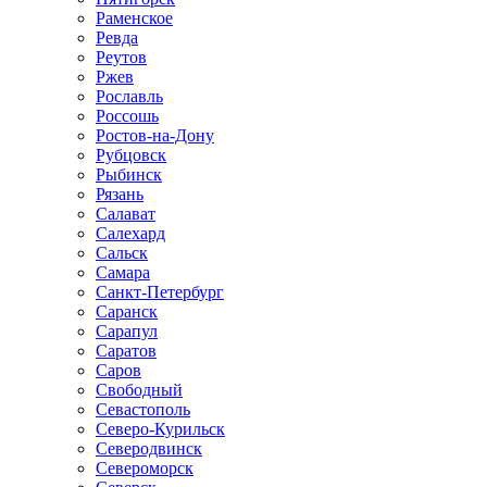
Раменское
Ревда
Реутов
Ржев
Рославль
Россошь
Ростов-на-Дону
Рубцовск
Рыбинск
Рязань
Салават
Салехард
Сальск
Самара
Санкт-Петербург
Саранск
Сарапул
Саратов
Саров
Свободный
Севастополь
Северо-Курильск
Северодвинск
Североморск