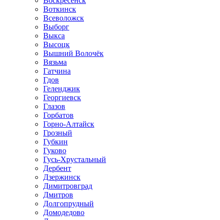
Воскресенск
Воткинск
Всеволожск
Выборг
Выкса
Высоцк
Вышний Волочёк
Вязьма
Гатчина
Гдов
Геленджик
Георгиевск
Глазов
Горбатов
Горно-Алтайск
Грозный
Губкин
Гуково
Гусь-Хрустальный
Дербент
Дзержинск
Димитровград
Дмитров
Долгопрудный
Домодедово