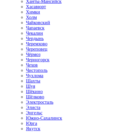
Ханты-Мансийск
Хасавюрт
Химки
Холм
Чайковский
Чапаевск
Чекалин
Чердынь
Черемхово
Череповец
Чёрмоз
Черногорск
Чехов
Чистополь
Чухлома
Шахты
Шуя
Щёкино
Щёлково
Электросталь
Элиста
Энгельс
Южно-Сахалинск
Юрга
Якутск