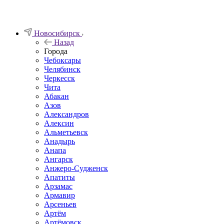
Новосибирск
Назад
Города
Чебоксары
Челябинск
Черкесск
Чита
Абакан
Азов
Александров
Алексин
Альметьевск
Анадырь
Анапа
Ангарск
Анжеро-Судженск
Апатиты
Арзамас
Армавир
Арсеньев
Артём
Артёмовск