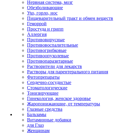
Нервная система, мозг
Обезболивающие
Ухо, горло, нос
Пищеварительный тракт и обмен веществ
Геморрой
Простуда и грипп
Аллергия
Противовирусные
Противовоспалительные
Противогрибковые
Противоопухолевые
Противопаразитарные
Растворители для лекарств
Растворы для парентерального питания
Фитопрепараты
Сердечно-сосудистые
Стоматологические
Тонизирующие
Гинекология, женское здоровье
Жаропонижающие, от температуры
Глазные средства
Бальзамы
Витаминные добавки
для Глаз
Женщинам