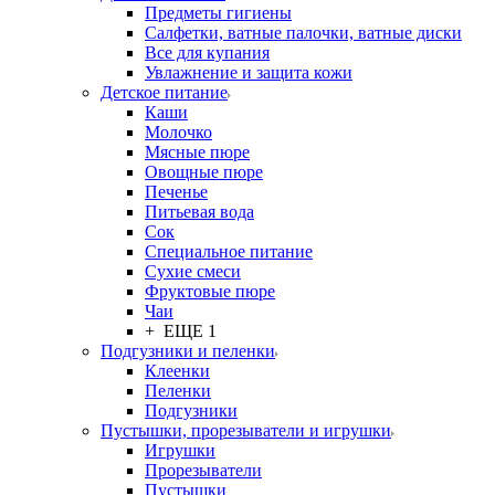
Предметы гигиены
Салфетки, ватные палочки, ватные диски
Все для купания
Увлажнение и защита кожи
Детское питание
Каши
Молочко
Мясные пюре
Овощные пюре
Печенье
Питьевая вода
Сок
Специальное питание
Сухие смеси
Фруктовые пюре
Чаи
+ ЕЩЕ 1
Подгузники и пеленки
Клеенки
Пеленки
Подгузники
Пустышки, прорезыватели и игрушки
Игрушки
Прорезыватели
Пустышки