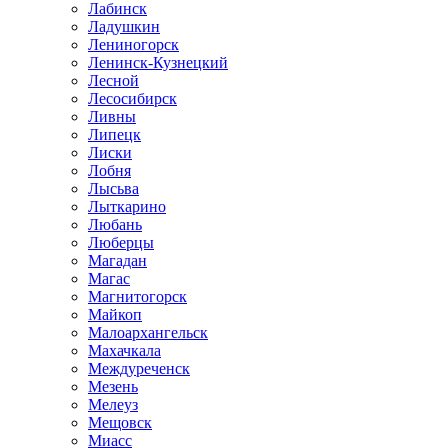
Лабинск
Ладушкин
Лениногорск
Ленинск-Кузнецкий
Лесной
Лесосибирск
Ливны
Липецк
Лиски
Лобня
Лысьва
Лыткарино
Любань
Люберцы
Магадан
Магас
Магнитогорск
Майкоп
Малоархангельск
Махачкала
Междуреченск
Мезень
Мелеуз
Мещовск
Миасс