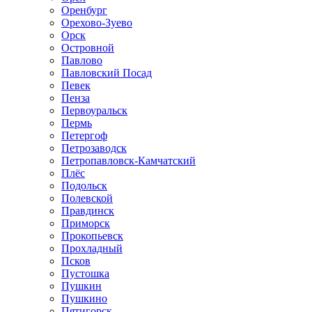
Оренбург
Орехово-Зуево
Орск
Островной
Павлово
Павловский Посад
Певек
Пенза
Первоуральск
Пермь
Петергоф
Петрозаводск
Петропавловск-Камчатский
Плёс
Подольск
Полевской
Правдинск
Приморск
Прокопьевск
Прохладный
Псков
Пустошка
Пушкин
Пушкино
Пятигорск