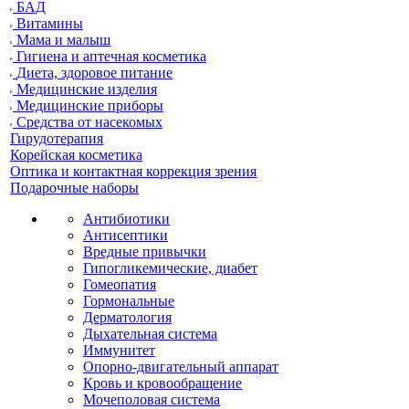
БАД
Витамины
Мама и малыш
Гигиена и аптечная косметика
Диета, здоровое питание
Медицинские изделия
Медицинские приборы
Средства от насекомых
Гирудотерапия
Корейская косметика
Оптика и контактная коррекция зрения
Подарочные наборы
Антибиотики
Антисептики
Вредные привычки
Гипогликемические, диабет
Гомеопатия
Гормональные
Дерматология
Дыхательная система
Иммунитет
Опорно-двигательный аппарат
Кровь и кровообращение
Мочеполовая система