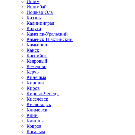
Ишим
Ишимбай
Йошкар-Ола
Казань
Калининград
Калуга
Каменск-Уральский
Каменск-Шахтинский
Камышин
Канск
Каспийск
Кедровый
Кемерово
Керчь
Кинешма
Кириши
Киров
Кирово-Чепецк
Киселёвск
Кисловодск
Климовск
Клин
Клинцы
Ковров
Когалым