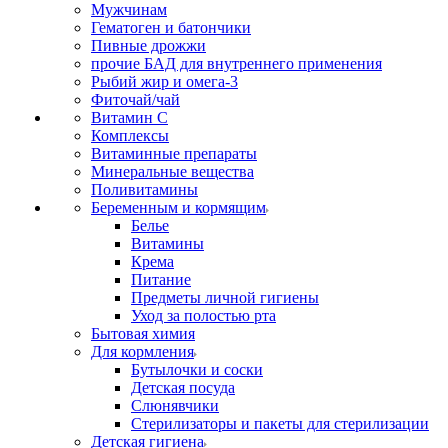
Мужчинам
Гематоген и батончики
Пивные дрожжи
прочие БАД для внутреннего применения
Рыбий жир и омега-3
Фиточай/чай
Витамин С
Комплексы
Витаминные препараты
Минеральные вещества
Поливитамины
Беременным и кормящим
Белье
Витамины
Крема
Питание
Предметы личной гигиены
Уход за полостью рта
Бытовая химия
Для кормления
Бутылочки и соски
Детская посуда
Слюнявчики
Стерилизаторы и пакеты для стерилизации
Детская гигиена