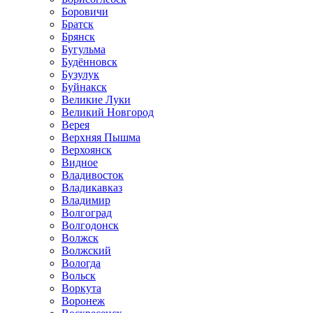
Боровичи
Братск
Брянск
Бугульма
Будённовск
Бузулук
Буйнакск
Великие Луки
Великий Новгород
Верея
Верхняя Пышма
Верхоянск
Видное
Владивосток
Владикавказ
Владимир
Волгоград
Волгодонск
Волжск
Волжский
Вологда
Вольск
Воркута
Воронеж