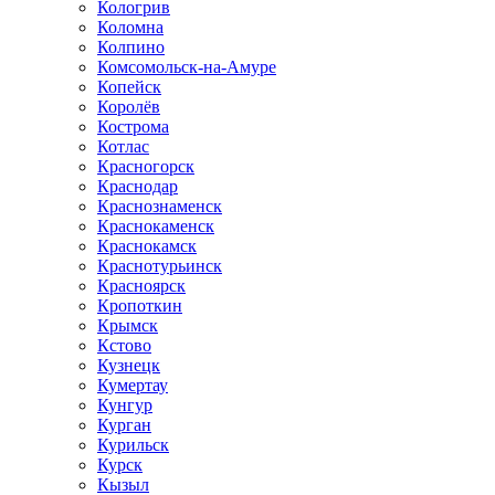
Кологрив
Коломна
Колпино
Комсомольск-на-Амуре
Копейск
Королёв
Кострома
Котлас
Красногорск
Краснодар
Краснознаменск
Краснокаменск
Краснокамск
Краснотурьинск
Красноярск
Кропоткин
Крымск
Кстово
Кузнецк
Кумертау
Кунгур
Курган
Курильск
Курск
Кызыл