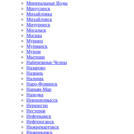
Минеральные Воды
Минусинск
Михайловка
Михайловск
Мичуринск
Мосальск
Москва
Мурино
Мурманск
Муром
Мытищи
Набережные Челны
Назарово
Назрань
Нальчик
Наро-Фоминск
Нарьян-Мар
Находка
Невинномысск
Нерюнгри
Нестеров
Нефтекамск
Нефтеюганск
Нижневартовск
Нижнекамск