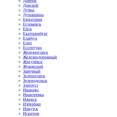
Донецк
Донской
Дубна
Духовщина
Евпатория
Егорьевск
Ейск
Екатеринбург
Елабуга
Елец
Ессентуки
Железногорск
Железнодорожный
Жигулёвск
Жуковский
Заречный
Зеленогорск
Зеленодольск
Златоуст
Иваново
Ивантеевка
Ижевск
Избербаш
Иркутск
Искитим