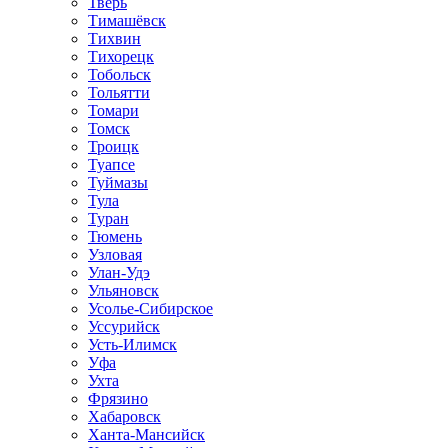
Тверь
Тимашёвск
Тихвин
Тихорецк
Тобольск
Тольятти
Томари
Томск
Троицк
Туапсе
Туймазы
Тула
Туран
Тюмень
Узловая
Улан-Удэ
Ульяновск
Усолье-Сибирское
Уссурийск
Усть-Илимск
Уфа
Ухта
Фрязино
Хабаровск
Ханта-Мансийск