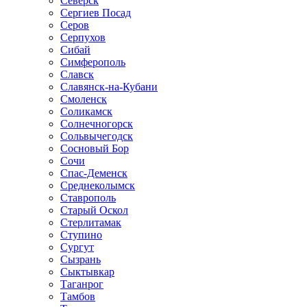
Северск
Сергиев Посад
Серов
Серпухов
Сибай
Симферополь
Славск
Славянск-на-Кубани
Смоленск
Соликамск
Солнечногорск
Сольвычегодск
Сосновый Бор
Сочи
Спас-Деменск
Среднеколымск
Ставрополь
Старый Оскол
Стерлитамак
Ступино
Сургут
Сызрань
Сыктывкар
Таганрог
Тамбов