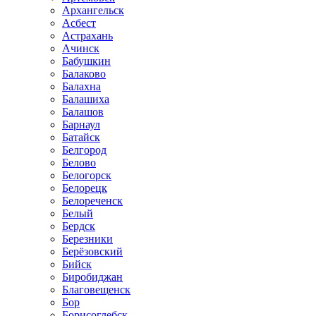
Архангельск
Асбест
Астрахань
Ачинск
Бабушкин
Балаково
Балахна
Балашиха
Балашов
Барнаул
Батайск
Белгород
Белово
Белогорск
Белорецк
Белореченск
Белый
Бердск
Березники
Берёзовский
Бийск
Биробиджан
Благовещенск
Бор
Борисоглебск