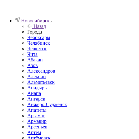
Новосибирск
Назад
Города
Чебоксары
Челябинск
Черкесск
Чита
Абакан
Азов
Александров
Алексин
Альметьевск
Анадырь
Анапа
Ангарск
Анжеро-Судженск
Апатиты
Арзамас
Армавир
Арсеньев
Артём
Артёмовск