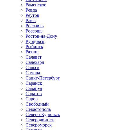
Раменское
Ревда
Реутов
Ржев
Рославль
Россошь
Ростов-на-Дону
Рубцовск
Рыбинск
Рязань
Салават
Салехард
Сальск
Самара
Санкт-Петербург
Саранск
Сарапул
Саратов
Саров
Свободный
Севастополь
Северо-Курильск
Северодвинск
Североморск