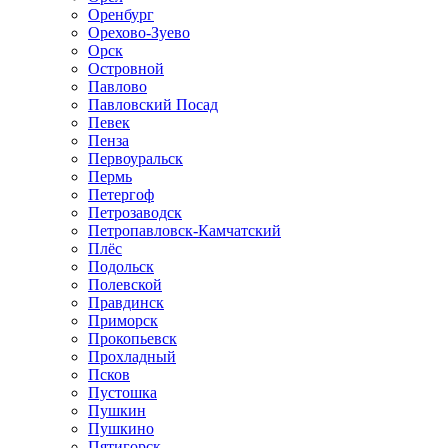
Оренбург
Орехово-Зуево
Орск
Островной
Павлово
Павловский Посад
Певек
Пенза
Первоуральск
Пермь
Петергоф
Петрозаводск
Петропавловск-Камчатский
Плёс
Подольск
Полевской
Правдинск
Приморск
Прокопьевск
Прохладный
Псков
Пустошка
Пушкин
Пушкино
Пятигорск