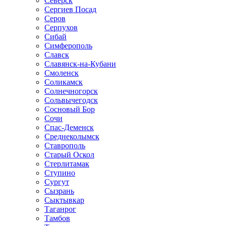
Северск
Сергиев Посад
Серов
Серпухов
Сибай
Симферополь
Славск
Славянск-на-Кубани
Смоленск
Соликамск
Солнечногорск
Сольвычегодск
Сосновый Бор
Сочи
Спас-Деменск
Среднеколымск
Ставрополь
Старый Оскол
Стерлитамак
Ступино
Сургут
Сызрань
Сыктывкар
Таганрог
Тамбов