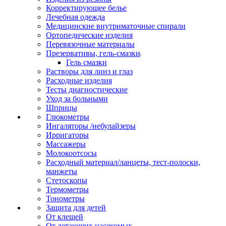
Корректирующее белье
Лечебная одежда
Медицинские внутриматочные спирали
Ортопедические изделия
Перевязочные материалы
Презервативы, гель-смазки
Гель смазки
Растворы для линз и глаз
Расходные изделия
Тесты диагностические
Уход за больными
Шприцы
Глюкометры
Ингаляторы /небулайзеры
Ирригаторы
Массажеры
Молокоотсосы
Расходный материал/ланцеты, тест-полоски,
манжеты
Стетоскопы
Термометры
Тонометры
Защита для детей
От клещей
От летающих насекомых