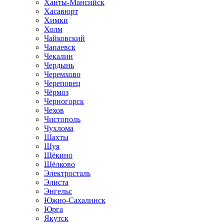
Ханты-Мансийск
Хасавюрт
Химки
Холм
Чайковский
Чапаевск
Чекалин
Чердынь
Черемхово
Череповец
Чёрмоз
Черногорск
Чехов
Чистополь
Чухлома
Шахты
Шуя
Щёкино
Щёлково
Электросталь
Элиста
Энгельс
Южно-Сахалинск
Юрга
Якутск