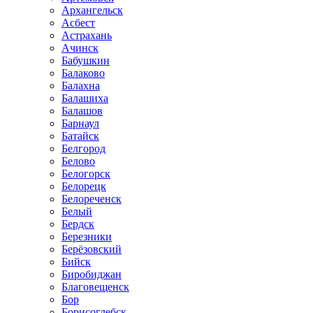
Архангельск
Асбест
Астрахань
Ачинск
Бабушкин
Балаково
Балахна
Балашиха
Балашов
Барнаул
Батайск
Белгород
Белово
Белогорск
Белорецк
Белореченск
Белый
Бердск
Березники
Берёзовский
Бийск
Биробиджан
Благовещенск
Бор
Борисоглебск