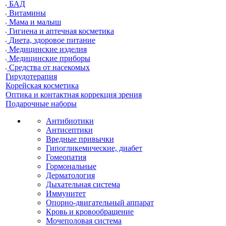
БАД
Витамины
Мама и малыш
Гигиена и аптечная косметика
Диета, здоровое питание
Медицинские изделия
Медицинские приборы
Средства от насекомых
Гирудотерапия
Корейская косметика
Оптика и контактная коррекция зрения
Подарочные наборы
Антибиотики
Антисептики
Вредные привычки
Гипогликемические, диабет
Гомеопатия
Гормональные
Дерматология
Дыхательная система
Иммунитет
Опорно-двигательный аппарат
Кровь и кровообращение
Мочеполовая система