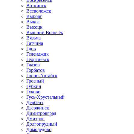
Воскресенск
Воткинск
Всеволожск
Выборг
Выкса
Высоцк
Вышний Волочёк
Вязьма
Гатчина
Гдов
Геленджик
Георгиевск
Глазов
Горбатов
Горно-Алтайск
Грозный
Губкин
Гуково
Гусь-Хрустальный
Дербент
Дзержинск
Димитровград
Дмитров
Долгопрудный
Домодедово