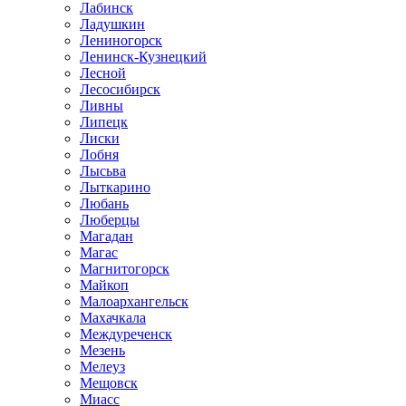
Лабинск
Ладушкин
Лениногорск
Ленинск-Кузнецкий
Лесной
Лесосибирск
Ливны
Липецк
Лиски
Лобня
Лысьва
Лыткарино
Любань
Люберцы
Магадан
Магас
Магнитогорск
Майкоп
Малоархангельск
Махачкала
Междуреченск
Мезень
Мелеуз
Мещовск
Миасс