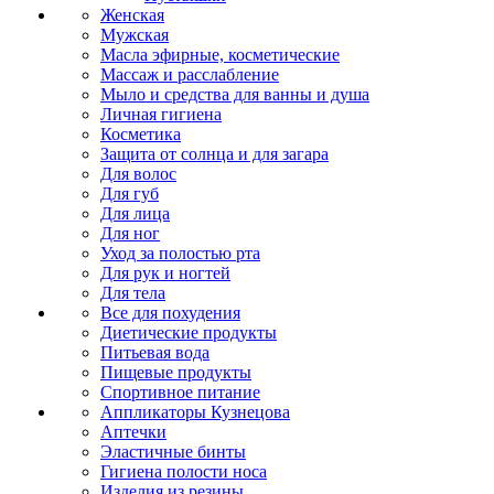
Женская
Мужская
Масла эфирные, косметические
Массаж и расслабление
Мыло и средства для ванны и душа
Личная гигиена
Косметика
Защита от солнца и для загара
Для волос
Для губ
Для лица
Для ног
Уход за полостью рта
Для рук и ногтей
Для тела
Все для похудения
Диетические продукты
Питьевая вода
Пищевые продукты
Спортивное питание
Аппликаторы Кузнецова
Аптечки
Эластичные бинты
Гигиена полости носа
Изделия из резины