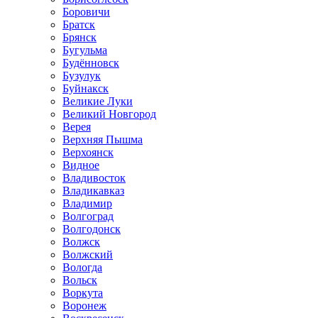
Боровичи
Братск
Брянск
Бугульма
Будённовск
Бузулук
Буйнакск
Великие Луки
Великий Новгород
Верея
Верхняя Пышма
Верхоянск
Видное
Владивосток
Владикавказ
Владимир
Волгоград
Волгодонск
Волжск
Волжский
Вологда
Вольск
Воркута
Воронеж