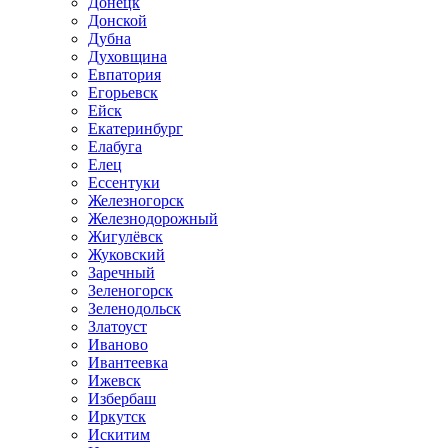
Донецк
Донской
Дубна
Духовщина
Евпатория
Егорьевск
Ейск
Екатеринбург
Елабуга
Елец
Ессентуки
Железногорск
Железнодорожный
Жигулёвск
Жуковский
Заречный
Зеленогорск
Зеленодольск
Златоуст
Иваново
Ивантеевка
Ижевск
Избербаш
Иркутск
Искитим