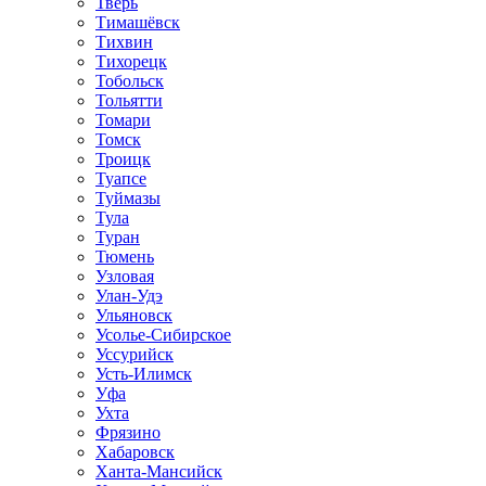
Тверь
Тимашёвск
Тихвин
Тихорецк
Тобольск
Тольятти
Томари
Томск
Троицк
Туапсе
Туймазы
Тула
Туран
Тюмень
Узловая
Улан-Удэ
Ульяновск
Усолье-Сибирское
Уссурийск
Усть-Илимск
Уфа
Ухта
Фрязино
Хабаровск
Ханта-Мансийск