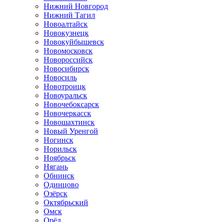
Нижний Новгород
Нижний Тагил
Новоалтайск
Новокузнецк
Новокуйбышевск
Новомосковск
Новороссийск
Новосибирск
Новосиль
Новотроицк
Новоуральск
Новочебоксарск
Новочеркасск
Новошахтинск
Новый Уренгой
Ногинск
Норильск
Ноябрьск
Нягань
Обнинск
Одинцово
Озёрск
Октябрьский
Омск
Орёл