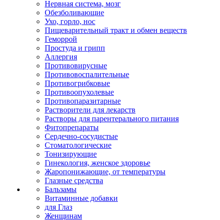
Нервная система, мозг
Обезболивающие
Ухо, горло, нос
Пищеварительный тракт и обмен веществ
Геморрой
Простуда и грипп
Аллергия
Противовирусные
Противовоспалительные
Противогрибковые
Противоопухолевые
Противопаразитарные
Растворители для лекарств
Растворы для парентерального питания
Фитопрепараты
Сердечно-сосудистые
Стоматологические
Тонизирующие
Гинекология, женское здоровье
Жаропонижающие, от температуры
Глазные средства
Бальзамы
Витаминные добавки
для Глаз
Женщинам