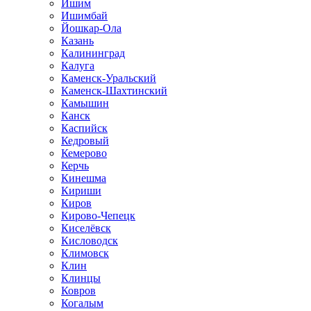
Ишим
Ишимбай
Йошкар-Ола
Казань
Калининград
Калуга
Каменск-Уральский
Каменск-Шахтинский
Камышин
Канск
Каспийск
Кедровый
Кемерово
Керчь
Кинешма
Кириши
Киров
Кирово-Чепецк
Киселёвск
Кисловодск
Климовск
Клин
Клинцы
Ковров
Когалым