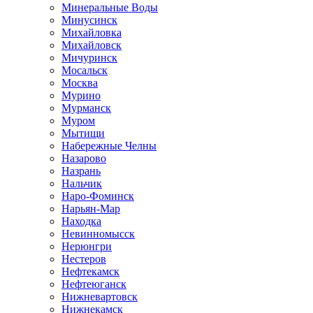
Минеральные Воды
Минусинск
Михайловка
Михайловск
Мичуринск
Мосальск
Москва
Мурино
Мурманск
Муром
Мытищи
Набережные Челны
Назарово
Назрань
Нальчик
Наро-Фоминск
Нарьян-Мар
Находка
Невинномысск
Нерюнгри
Нестеров
Нефтекамск
Нефтеюганск
Нижневартовск
Нижнекамск