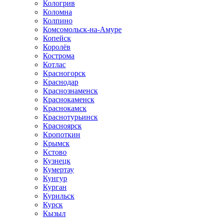
Кологрив
Коломна
Колпино
Комсомольск-на-Амуре
Копейск
Королёв
Кострома
Котлас
Красногорск
Краснодар
Краснознаменск
Краснокаменск
Краснокамск
Краснотурьинск
Красноярск
Кропоткин
Крымск
Кстово
Кузнецк
Кумертау
Кунгур
Курган
Курильск
Курск
Кызыл