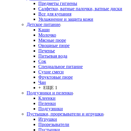
Предметы гигиены
Салфетки, ватные палочки, ватные диски
Все для купания
Увлажнение и защита кожи
Детское питание
Каши
Молочко
Мясные пюре
Овощные пюре
Печенье
Питьевая вода
Сок
Специальное питание
Сухие смеси
Фруктовые пюре
Чаи
+ ЕЩЕ 1
Подгузники и пеленки
Клеенки
Пеленки
Подгузники
Пустышки, прорезыватели и игрушки
Игрушки
Прорезыватели
Пустышки