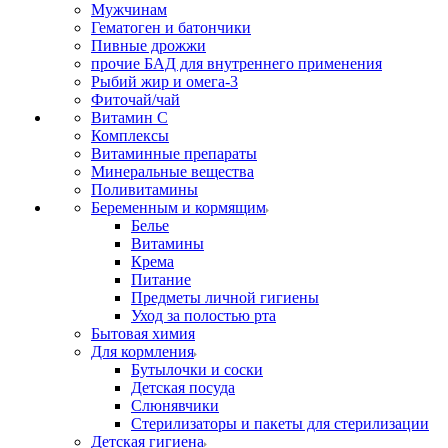
Мужчинам
Гематоген и батончики
Пивные дрожжи
прочие БАД для внутреннего применения
Рыбий жир и омега-3
Фиточай/чай
Витамин С
Комплексы
Витаминные препараты
Минеральные вещества
Поливитамины
Беременным и кормящим
Белье
Витамины
Крема
Питание
Предметы личной гигиены
Уход за полостью рта
Бытовая химия
Для кормления
Бутылочки и соски
Детская посуда
Слюнявчики
Стерилизаторы и пакеты для стерилизации
Детская гигиена