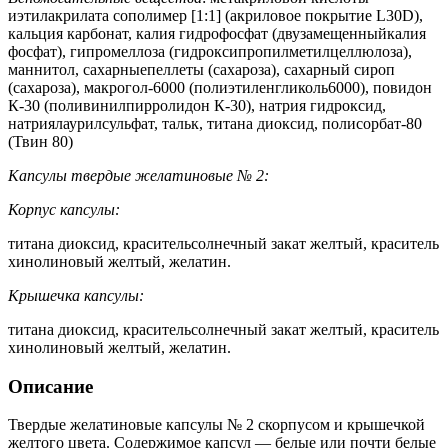
иэтилакрилата сополимер [1:1] (акриловое покрытие L30D),
кальция карбонат, калия гидрофосфат (двузамещенныйкалия
фосфат), гипромеллоза (гидроксипропилметилцеллюлоза),
маннитол, сахарныепеллеты (сахароза), сахарный сироп
(сахароза), макрогол-6000 (полиэтиленгликоль6000), повидон
К-30 (поливинилпирролидон К-30), натрия гидроксид,
натриялаурилсульфат, тальк, титана диоксид, полисорбат-80
(Твин 80)
Капсулы твердые желатиновые №
2:
Корпус капсулы:
титана диоксид, красительсолнечный закат желтый, краситель
хинолиновый желтый, желатин.
Крышечка капсулы:
титана диоксид, красительсолнечный закат желтый, краситель
хинолиновый желтый, желатин.
Описание
Твердые желатиновые капсулы № 2 скорпусом и крышечкой
желтого цвета. Содержимое капсул — белые или почти белые