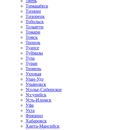
Тверь
Тимашёвск
Тихвин
Тихорецк
Тобольск
Тольятти
Томари
Томск
Троицк
Туапсе
Туймазы
Тула
Туран
Тюмень
Узловая
Улан-Удэ
Ульяновск
Усолье-Сибирское
Уссурийск
Усть-Илимск
Уфа
Ухта
Фрязино
Хабаровск
Ханта-Мансийск