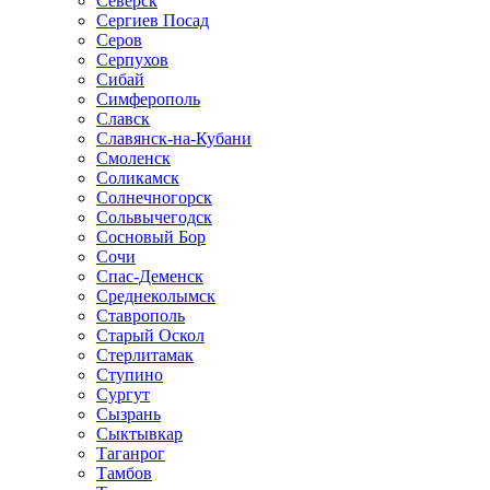
Северск
Сергиев Посад
Серов
Серпухов
Сибай
Симферополь
Славск
Славянск-на-Кубани
Смоленск
Соликамск
Солнечногорск
Сольвычегодск
Сосновый Бор
Сочи
Спас-Деменск
Среднеколымск
Ставрополь
Старый Оскол
Стерлитамак
Ступино
Сургут
Сызрань
Сыктывкар
Таганрог
Тамбов