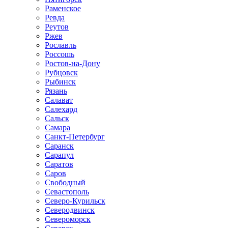
Раменское
Ревда
Реутов
Ржев
Рославль
Россошь
Ростов-на-Дону
Рубцовск
Рыбинск
Рязань
Салават
Салехард
Сальск
Самара
Санкт-Петербург
Саранск
Сарапул
Саратов
Саров
Свободный
Севастополь
Северо-Курильск
Северодвинск
Североморск