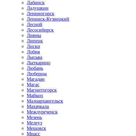
Лабинск
Ладушкин
Лениногорск
Ленинск-Кузнецкий
Лесной
Лесосибирск
Ливны
Липецк
Лиски
Лобня
Лысьва
Лыткарино
Любань
Люберцы
Магадан
Магас
Магнитогорск
Майкоп
Малоархангельск
Махачкала
Междуреченск
Мезень
Мелеуз
Мещовск
Миасс