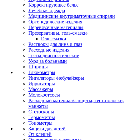
Корректирующее белье
Лечебная одежда
Медицинские внутриматочные спирали
Ортопедические изделия
Перевязочные материалы
Презервативы, гель-смазки
Гель смазки
Растворы для линз и глаз
Расходные изделия
Тесты диагностические
Уход за больными
Шприцы
Глюкометры
Ингаляторы /небулайзеры
Ирригаторы
Массажеры
Молокоотсосы
Расходный материал/ланцеты, тест-полоски,
манжеты
Стетоскопы
Термометры
Тонометры
Защита для детей
От клещей
От летающих насекомых