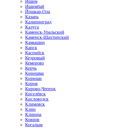
Ишим
Ишимбай
Йошкар-Ола
Казань
Калининград
Калуга
Каменск-Уральский
Каменск-Шахтинский
Камышин
Канск
Каспийск
Кедровый
Кемерово
Керчь
Кинешма
Кириши
Киров
Кирово-Чепецк
Киселёвск
Кисловодск
Климовск
Клин
Клинцы
Ковров
Когалым