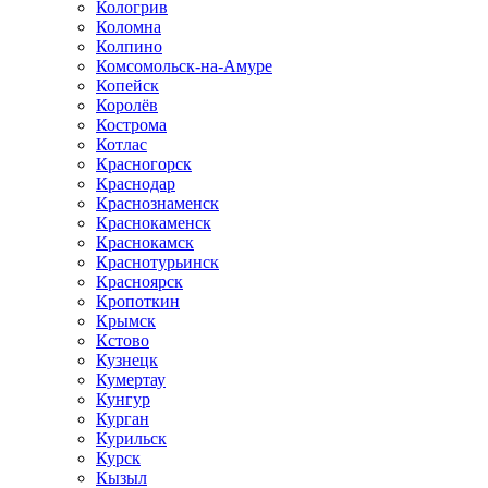
Кологрив
Коломна
Колпино
Комсомольск-на-Амуре
Копейск
Королёв
Кострома
Котлас
Красногорск
Краснодар
Краснознаменск
Краснокаменск
Краснокамск
Краснотурьинск
Красноярск
Кропоткин
Крымск
Кстово
Кузнецк
Кумертау
Кунгур
Курган
Курильск
Курск
Кызыл