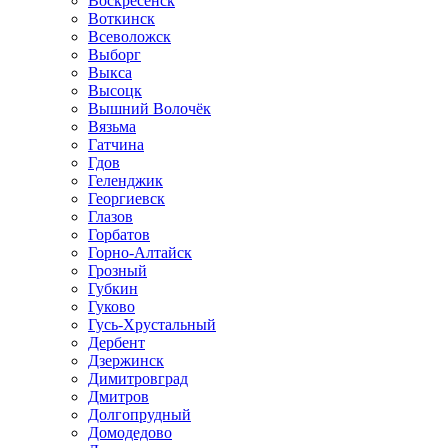
Воскресенск
Воткинск
Всеволожск
Выборг
Выкса
Высоцк
Вышний Волочёк
Вязьма
Гатчина
Гдов
Геленджик
Георгиевск
Глазов
Горбатов
Горно-Алтайск
Грозный
Губкин
Гуково
Гусь-Хрустальный
Дербент
Дзержинск
Димитровград
Дмитров
Долгопрудный
Домодедово