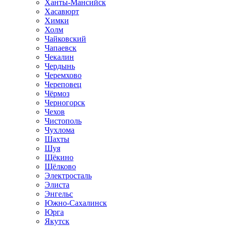
Ханты-Мансийск
Хасавюрт
Химки
Холм
Чайковский
Чапаевск
Чекалин
Чердынь
Черемхово
Череповец
Чёрмоз
Черногорск
Чехов
Чистополь
Чухлома
Шахты
Шуя
Щёкино
Щёлково
Электросталь
Элиста
Энгельс
Южно-Сахалинск
Юрга
Якутск