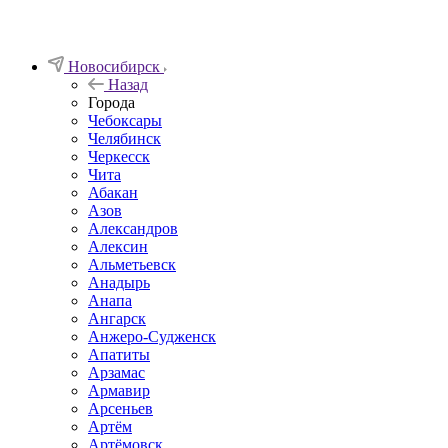
Новосибирск
Назад
Города
Чебоксары
Челябинск
Черкесск
Чита
Абакан
Азов
Александров
Алексин
Альметьевск
Анадырь
Анапа
Ангарск
Анжеро-Судженск
Апатиты
Арзамас
Армавир
Арсеньев
Артём
Артёмовск