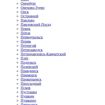
Оренбург
Орехово-Зуево
Орск
Островной
Павлово
Павловский Посад
Певек
Пенза
Первоуральск
Пермь
Петергоф
Петрозаводск
Петропавловск-Камчатский
Плёс
Подольск
Полевской
Правдинск
Приморск
Прокопьевск
Прохладный
Псков
Пустошка
Пушкин
Пушкино
Пятигорск