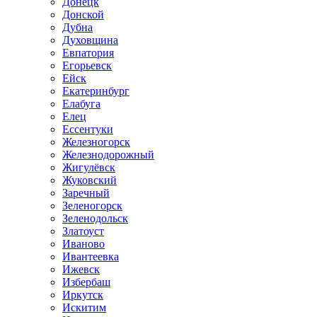
Донецк
Донской
Дубна
Духовщина
Евпатория
Егорьевск
Ейск
Екатеринбург
Елабуга
Елец
Ессентуки
Железногорск
Железнодорожный
Жигулёвск
Жуковский
Заречный
Зеленогорск
Зеленодольск
Златоуст
Иваново
Ивантеевка
Ижевск
Избербаш
Иркутск
Искитим