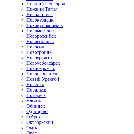
Нижний Новгород
Нижний Тагил
Новоалтайск
Новокузнецк
Новокуйбышевск
Новомосковск
Новороссийск
Новосибирск
Новосиль
Новотроицк
Новоуральск
Новочебоксарск
Новочеркасск
Новошахтинск
Новый Уренгой
Ногинск
Норильск
Ноябрьск
Нягань
Обнинск
Одинцово
Озёрск
Октябрьский
Омск
Орёл