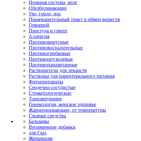
Нервная система, мозг
Обезболивающие
Ухо, горло, нос
Пищеварительный тракт и обмен веществ
Геморрой
Простуда и грипп
Аллергия
Противовирусные
Противовоспалительные
Противогрибковые
Противоопухолевые
Противопаразитарные
Растворители для лекарств
Растворы для парентерального питания
Фитопрепараты
Сердечно-сосудистые
Стоматологические
Тонизирующие
Гинекология, женское здоровье
Жаропонижающие, от температуры
Глазные средства
Бальзамы
Витаминные добавки
для Глаз
Женщинам