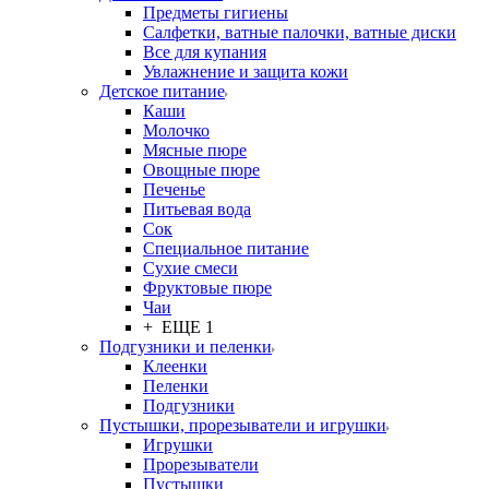
Предметы гигиены
Салфетки, ватные палочки, ватные диски
Все для купания
Увлажнение и защита кожи
Детское питание
Каши
Молочко
Мясные пюре
Овощные пюре
Печенье
Питьевая вода
Сок
Специальное питание
Сухие смеси
Фруктовые пюре
Чаи
+ ЕЩЕ 1
Подгузники и пеленки
Клеенки
Пеленки
Подгузники
Пустышки, прорезыватели и игрушки
Игрушки
Прорезыватели
Пустышки