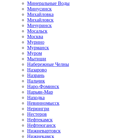
Минеральные Воды
Минусинск
Михайловка
Михайловск
Мичуринск
Мосальск
Москва
Мурино
Мурманск
Муром
Мытищи
Набережные Челны
Назарово
Назрань
Нальчик
Наро-Фоминск
Нарьян-Мар
Находка
Невинномысск
Нерюнгри
Нестеров
Нефтекамск
Нефтеюганск
Нижневартовск
Нижнекамск