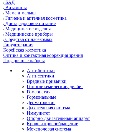
БАД
Витамины
Мама и малыш
Гигиена и аптечная косметика
Диета, здоровое питание
Медицинские изделия
Медицинские приборы
Средства от насекомых
Гирудотерапия
Корейская косметика
Оптика и контактная коррекция зрения
Подарочные наборы
Антибиотики
Антисептики
Вредные привычки
Гипогликемические, диабет
Гомеопатия
Гормональные
Дерматология
Дыхательная система
Иммунитет
Опорно-двигательный аппарат
Кровь и кровообращение
Мочеполовая система