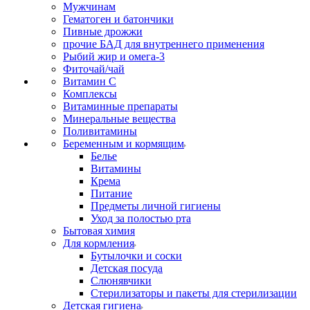
Мужчинам
Гематоген и батончики
Пивные дрожжи
прочие БАД для внутреннего применения
Рыбий жир и омега-3
Фиточай/чай
Витамин С
Комплексы
Витаминные препараты
Минеральные вещества
Поливитамины
Беременным и кормящим
Белье
Витамины
Крема
Питание
Предметы личной гигиены
Уход за полостью рта
Бытовая химия
Для кормления
Бутылочки и соски
Детская посуда
Слюнявчики
Стерилизаторы и пакеты для стерилизации
Детская гигиена