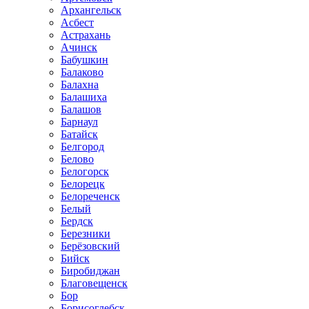
Архангельск
Асбест
Астрахань
Ачинск
Бабушкин
Балаково
Балахна
Балашиха
Балашов
Барнаул
Батайск
Белгород
Белово
Белогорск
Белорецк
Белореченск
Белый
Бердск
Березники
Берёзовский
Бийск
Биробиджан
Благовещенск
Бор
Борисоглебск