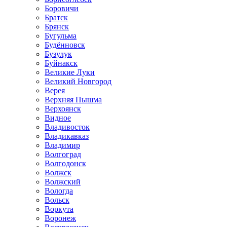
Боровичи
Братск
Брянск
Бугульма
Будённовск
Бузулук
Буйнакск
Великие Луки
Великий Новгород
Верея
Верхняя Пышма
Верхоянск
Видное
Владивосток
Владикавказ
Владимир
Волгоград
Волгодонск
Волжск
Волжский
Вологда
Вольск
Воркута
Воронеж