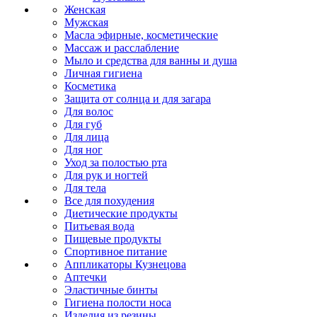
Женская
Мужская
Масла эфирные, косметические
Массаж и расслабление
Мыло и средства для ванны и душа
Личная гигиена
Косметика
Защита от солнца и для загара
Для волос
Для губ
Для лица
Для ног
Уход за полостью рта
Для рук и ногтей
Для тела
Все для похудения
Диетические продукты
Питьевая вода
Пищевые продукты
Спортивное питание
Аппликаторы Кузнецова
Аптечки
Эластичные бинты
Гигиена полости носа
Изделия из резины