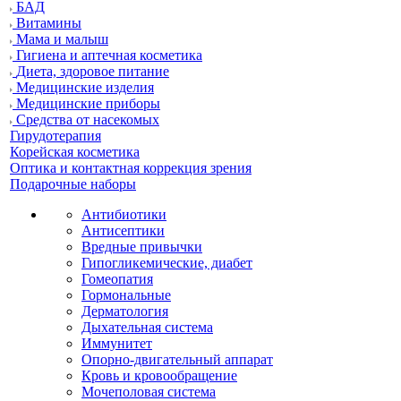
БАД
Витамины
Мама и малыш
Гигиена и аптечная косметика
Диета, здоровое питание
Медицинские изделия
Медицинские приборы
Средства от насекомых
Гирудотерапия
Корейская косметика
Оптика и контактная коррекция зрения
Подарочные наборы
Антибиотики
Антисептики
Вредные привычки
Гипогликемические, диабет
Гомеопатия
Гормональные
Дерматология
Дыхательная система
Иммунитет
Опорно-двигательный аппарат
Кровь и кровообращение
Мочеполовая система