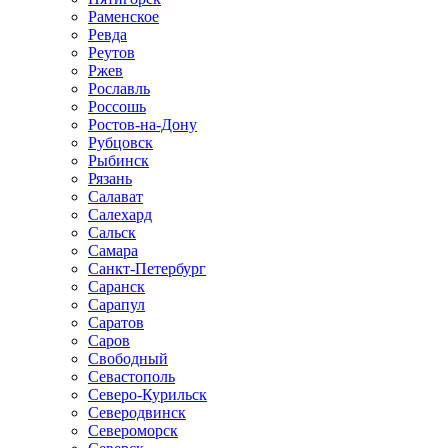
Раменское
Ревда
Реутов
Ржев
Рославль
Россошь
Ростов-на-Дону
Рубцовск
Рыбинск
Рязань
Салават
Салехард
Сальск
Самара
Санкт-Петербург
Саранск
Сарапул
Саратов
Саров
Свободный
Севастополь
Северо-Курильск
Северодвинск
Североморск