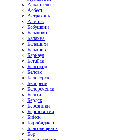
Архангельск
Асбест
Астрахань
Ачинск
Бабушкин
Балаково
Балахна
Балашиха
Балашов
Барнаул
Батайск
Белгород
Белово
Белогорск
Белорецк
Белореченск
Белый
Бердск
Березники
Берёзовский
Бийск
Биробиджан
Благовещенск
Бор
Борисоглебск