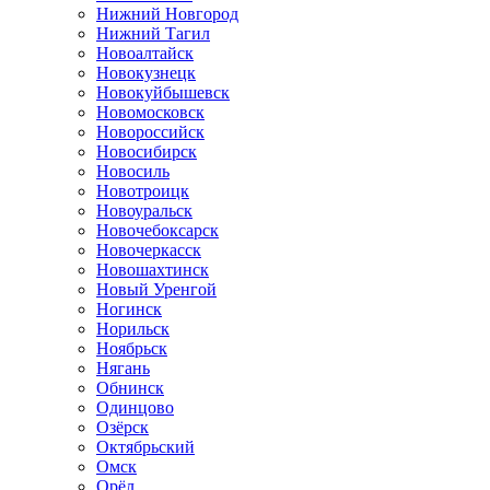
Нижний Новгород
Нижний Тагил
Новоалтайск
Новокузнецк
Новокуйбышевск
Новомосковск
Новороссийск
Новосибирск
Новосиль
Новотроицк
Новоуральск
Новочебоксарск
Новочеркасск
Новошахтинск
Новый Уренгой
Ногинск
Норильск
Ноябрьск
Нягань
Обнинск
Одинцово
Озёрск
Октябрьский
Омск
Орёл