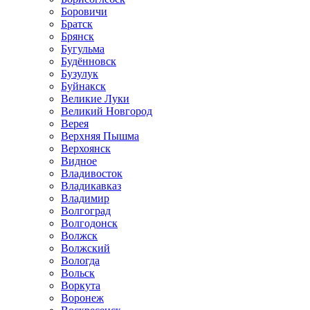
Боровичи
Братск
Брянск
Бугульма
Будённовск
Бузулук
Буйнакск
Великие Луки
Великий Новгород
Верея
Верхняя Пышма
Верхоянск
Видное
Владивосток
Владикавказ
Владимир
Волгоград
Волгодонск
Волжск
Волжский
Вологда
Вольск
Воркута
Воронеж