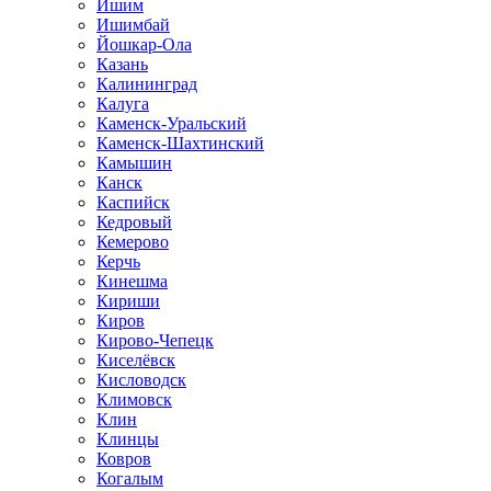
Ишим
Ишимбай
Йошкар-Ола
Казань
Калининград
Калуга
Каменск-Уральский
Каменск-Шахтинский
Камышин
Канск
Каспийск
Кедровый
Кемерово
Керчь
Кинешма
Кириши
Киров
Кирово-Чепецк
Киселёвск
Кисловодск
Климовск
Клин
Клинцы
Ковров
Когалым