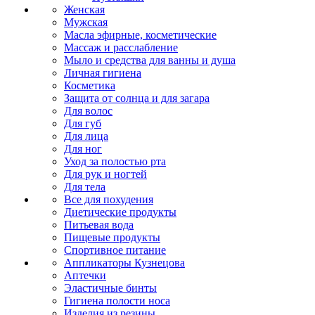
Женская
Мужская
Масла эфирные, косметические
Массаж и расслабление
Мыло и средства для ванны и душа
Личная гигиена
Косметика
Защита от солнца и для загара
Для волос
Для губ
Для лица
Для ног
Уход за полостью рта
Для рук и ногтей
Для тела
Все для похудения
Диетические продукты
Питьевая вода
Пищевые продукты
Спортивное питание
Аппликаторы Кузнецова
Аптечки
Эластичные бинты
Гигиена полости носа
Изделия из резины