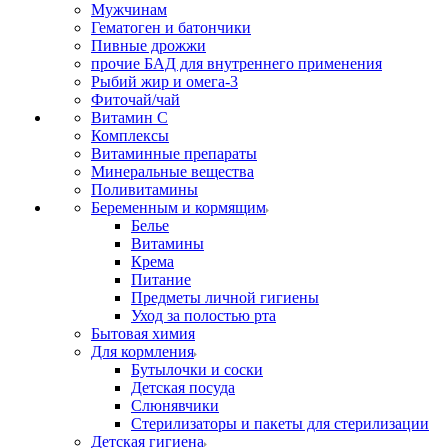
Мужчинам
Гематоген и батончики
Пивные дрожжи
прочие БАД для внутреннего применения
Рыбий жир и омега-3
Фиточай/чай
Витамин С
Комплексы
Витаминные препараты
Минеральные вещества
Поливитамины
Беременным и кормящим
Белье
Витамины
Крема
Питание
Предметы личной гигиены
Уход за полостью рта
Бытовая химия
Для кормления
Бутылочки и соски
Детская посуда
Слюнявчики
Стерилизаторы и пакеты для стерилизации
Детская гигиена