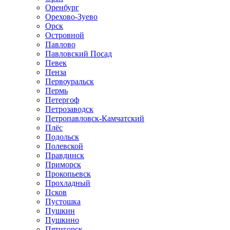
Оренбург
Орехово-Зуево
Орск
Островной
Павлово
Павловский Посад
Певек
Пенза
Первоуральск
Пермь
Петергоф
Петрозаводск
Петропавловск-Камчатский
Плёс
Подольск
Полевской
Правдинск
Приморск
Прокопьевск
Прохладный
Псков
Пустошка
Пушкин
Пушкино
Пятигорск