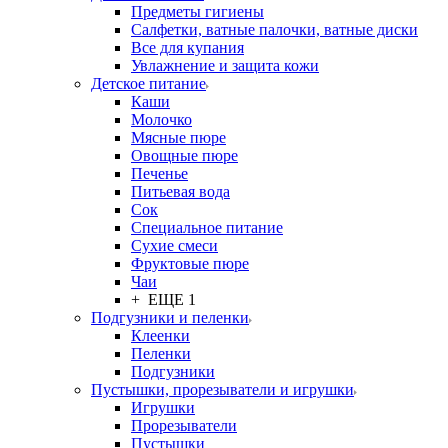
Предметы гигиены
Салфетки, ватные палочки, ватные диски
Все для купания
Увлажнение и защита кожи
Детское питание
Каши
Молочко
Мясные пюре
Овощные пюре
Печенье
Питьевая вода
Сок
Специальное питание
Сухие смеси
Фруктовые пюре
Чаи
+ ЕЩЕ 1
Подгузники и пеленки
Клеенки
Пеленки
Подгузники
Пустышки, прорезыватели и игрушки
Игрушки
Прорезыватели
Пустышки