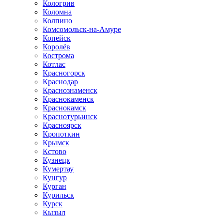
Кологрив
Коломна
Колпино
Комсомольск-на-Амуре
Копейск
Королёв
Кострома
Котлас
Красногорск
Краснодар
Краснознаменск
Краснокаменск
Краснокамск
Краснотурьинск
Красноярск
Кропоткин
Крымск
Кстово
Кузнецк
Кумертау
Кунгур
Курган
Курильск
Курск
Кызыл