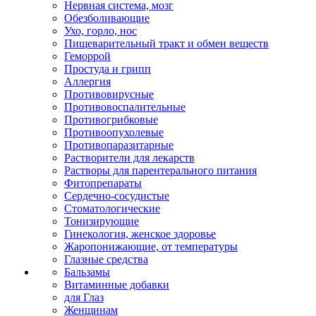
Нервная система, мозг
Обезболивающие
Ухо, горло, нос
Пищеварительный тракт и обмен веществ
Геморрой
Простуда и грипп
Аллергия
Противовирусные
Противовоспалительные
Противогрибковые
Противоопухолевые
Противопаразитарные
Растворители для лекарств
Растворы для парентерального питания
Фитопрепараты
Сердечно-сосудистые
Стоматологические
Тонизирующие
Гинекология, женское здоровье
Жаропонижающие, от температуры
Глазные средства
Бальзамы
Витаминные добавки
для Глаз
Женщинам