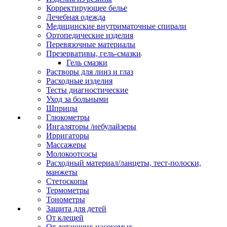
Корректирующее белье
Лечебная одежда
Медицинские внутриматочные спирали
Ортопедические изделия
Перевязочные материалы
Презервативы, гель-смазки
Гель смазки
Растворы для линз и глаз
Расходные изделия
Тесты диагностические
Уход за больными
Шприцы
Глюкометры
Ингаляторы /небулайзеры
Ирригаторы
Массажеры
Молокоотсосы
Расходный материал/ланцеты, тест-полоски,
манжеты
Стетоскопы
Термометры
Тонометры
Защита для детей
От клещей
От летающих насекомых