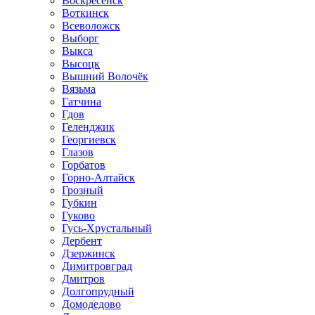
Воскресенск
Воткинск
Всеволожск
Выборг
Выкса
Высоцк
Вышний Волочёк
Вязьма
Гатчина
Гдов
Геленджик
Георгиевск
Глазов
Горбатов
Горно-Алтайск
Грозный
Губкин
Гуково
Гусь-Хрустальный
Дербент
Дзержинск
Димитровград
Дмитров
Долгопрудный
Домодедово