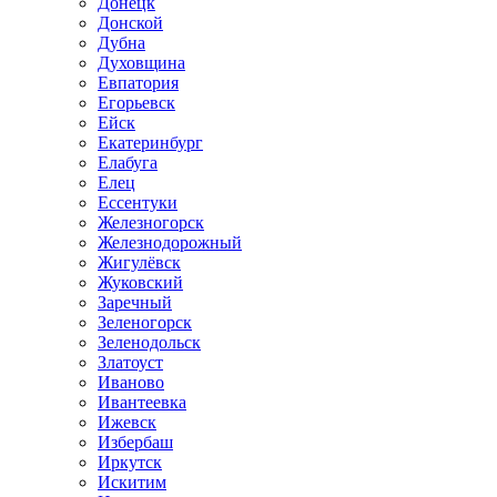
Донецк
Донской
Дубна
Духовщина
Евпатория
Егорьевск
Ейск
Екатеринбург
Елабуга
Елец
Ессентуки
Железногорск
Железнодорожный
Жигулёвск
Жуковский
Заречный
Зеленогорск
Зеленодольск
Златоуст
Иваново
Ивантеевка
Ижевск
Избербаш
Иркутск
Искитим