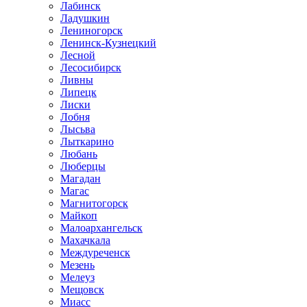
Лабинск
Ладушкин
Лениногорск
Ленинск-Кузнецкий
Лесной
Лесосибирск
Ливны
Липецк
Лиски
Лобня
Лысьва
Лыткарино
Любань
Люберцы
Магадан
Магас
Магнитогорск
Майкоп
Малоархангельск
Махачкала
Междуреченск
Мезень
Мелеуз
Мещовск
Миасс