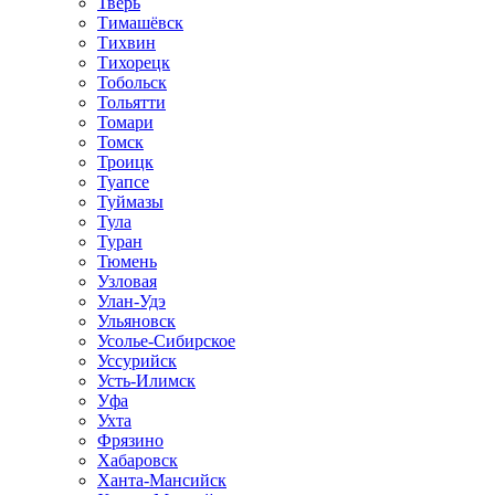
Тверь
Тимашёвск
Тихвин
Тихорецк
Тобольск
Тольятти
Томари
Томск
Троицк
Туапсе
Туймазы
Тула
Туран
Тюмень
Узловая
Улан-Удэ
Ульяновск
Усолье-Сибирское
Уссурийск
Усть-Илимск
Уфа
Ухта
Фрязино
Хабаровск
Ханта-Мансийск