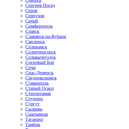
Северск
Сергиев Посад
Серов
Серпухов
Сибай
Симферополь
Славск
Славянск-на-Кубани
Смоленск
Соликамск
Солнечногорск
Сольвычегодск
Сосновый Бор
Сочи
Спас-Деменск
Среднеколымск
Ставрополь
Старый Оскол
Стерлитамак
Ступино
Сургут
Сызрань
Сыктывкар
Таганрог
Тамбов