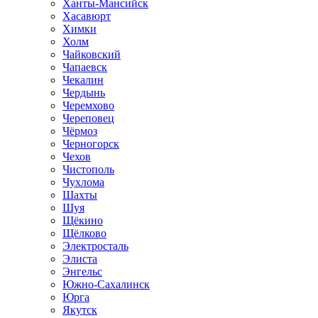
Ханты-Мансийск
Хасавюрт
Химки
Холм
Чайковский
Чапаевск
Чекалин
Чердынь
Черемхово
Череповец
Чёрмоз
Черногорск
Чехов
Чистополь
Чухлома
Шахты
Шуя
Щёкино
Щёлково
Электросталь
Элиста
Энгельс
Южно-Сахалинск
Юрга
Якутск