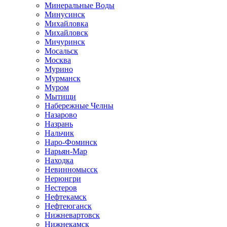
Минеральные Воды
Минусинск
Михайловка
Михайловск
Мичуринск
Мосальск
Москва
Мурино
Мурманск
Муром
Мытищи
Набережные Челны
Назарово
Назрань
Нальчик
Наро-Фоминск
Нарьян-Мар
Находка
Невинномысск
Нерюнгри
Нестеров
Нефтекамск
Нефтеюганск
Нижневартовск
Нижнекамск