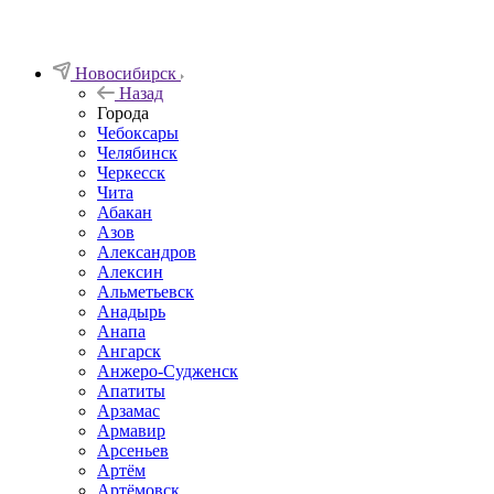
Новосибирск
Назад
Города
Чебоксары
Челябинск
Черкесск
Чита
Абакан
Азов
Александров
Алексин
Альметьевск
Анадырь
Анапа
Ангарск
Анжеро-Судженск
Апатиты
Арзамас
Армавир
Арсеньев
Артём
Артёмовск