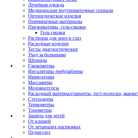
Лечебная одежда
Медицинские внутриматочные спирали
Ортопедические изделия
Перевязочные материалы
Презервативы, гель-смазки
Гель смазки
Растворы для линз и глаз
Расходные изделия
Тесты диагностические
Уход за больными
Шприцы
Глюкометры
Ингаляторы /небулайзеры
Ирригаторы
Массажеры
Молокоотсосы
Расходный материал/ланцеты, тест-полоски, манже
Стетоскопы
Термометры
Тонометры
Защита для детей
От клещей
От летающих насекомых
Педикулез