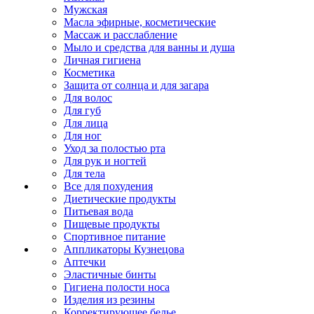
Мужская
Масла эфирные, косметические
Массаж и расслабление
Мыло и средства для ванны и душа
Личная гигиена
Косметика
Защита от солнца и для загара
Для волос
Для губ
Для лица
Для ног
Уход за полостью рта
Для рук и ногтей
Для тела
Все для похудения
Диетические продукты
Питьевая вода
Пищевые продукты
Спортивное питание
Аппликаторы Кузнецова
Аптечки
Эластичные бинты
Гигиена полости носа
Изделия из резины
Корректирующее белье