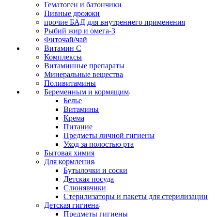
Гематоген и батончики
Пивные дрожжи
прочие БАД для внутреннего применения
Рыбий жир и омега-3
Фиточай/чай
Витамин С
Комплексы
Витаминные препараты
Минеральные вещества
Поливитамины
Беременным и кормящим
Белье
Витамины
Крема
Питание
Предметы личной гигиены
Уход за полостью рта
Бытовая химия
Для кормления
Бутылочки и соски
Детская посуда
Слюнявчики
Стерилизаторы и пакеты для стерилизации
Детская гигиена
Предметы гигиены