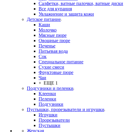
Салфетки, ватные палочки, ватные диски
Все для купания
Увлажнение и защита кожи
Детское питание
Каши
Молочко
Мясные пюре
Овощные пюре
Печенье
Питьевая вода
Сок
Специальное питание
Сухие смеси
Фруктовые пюре
Чаи
+ ЕЩЕ 1
Подгузники и пеленки
Клеенки
Пеленки
Подгузники
Пустышки, прорезыватели и игрушки
Игрушки
Прорезыватели
Пустышки
Женская