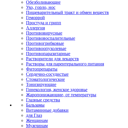
Обезболивающие
Ухо, горло, нос
Пищеварительный тракт и обмен веществ
Геморрой
Простуда и грипп
Аллергия
Противовирусные
Противовоспалительные
Противогрибковые
Противоопухолевые
Противопаразитарные
Растворители для лекарств
Растворы для парентерального питания
Фитопрепараты
Сердечно-сосудистые
Стоматологические
Тонизирующие
Гинекология, женское здоровье
Жаропонижающие, от температуры
Глазные средства
Бальзамы
Витаминные добавки
для Глаз
Женщинам
Мужчинам