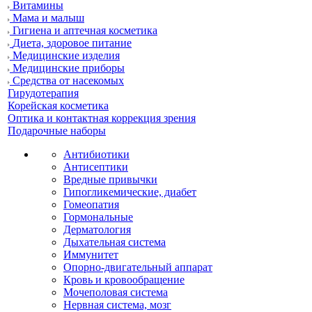
Витамины
Мама и малыш
Гигиена и аптечная косметика
Диета, здоровое питание
Медицинские изделия
Медицинские приборы
Средства от насекомых
Гирудотерапия
Корейская косметика
Оптика и контактная коррекция зрения
Подарочные наборы
Антибиотики
Антисептики
Вредные привычки
Гипогликемические, диабет
Гомеопатия
Гормональные
Дерматология
Дыхательная система
Иммунитет
Опорно-двигательный аппарат
Кровь и кровообращение
Мочеполовая система
Нервная система, мозг