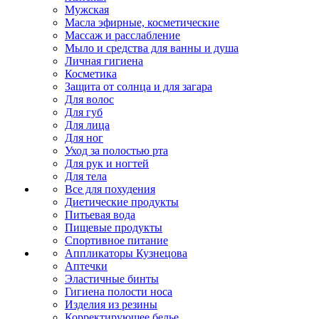
Мужская
Масла эфирные, косметические
Массаж и расслабление
Мыло и средства для ванны и душа
Личная гигиена
Косметика
Защита от солнца и для загара
Для волос
Для губ
Для лица
Для ног
Уход за полостью рта
Для рук и ногтей
Для тела
Все для похудения
Диетические продукты
Питьевая вода
Пищевые продукты
Спортивное питание
Аппликаторы Кузнецова
Аптечки
Эластичные бинты
Гигиена полости носа
Изделия из резины
Корректирующее белье