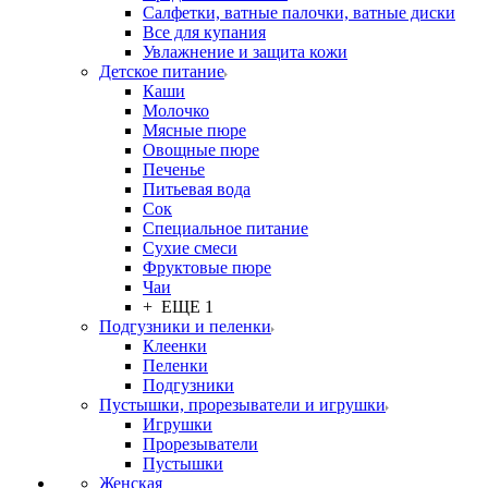
Салфетки, ватные палочки, ватные диски
Все для купания
Увлажнение и защита кожи
Детское питание
Каши
Молочко
Мясные пюре
Овощные пюре
Печенье
Питьевая вода
Сок
Специальное питание
Сухие смеси
Фруктовые пюре
Чаи
+ ЕЩЕ 1
Подгузники и пеленки
Клеенки
Пеленки
Подгузники
Пустышки, прорезыватели и игрушки
Игрушки
Прорезыватели
Пустышки
Женская