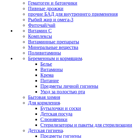
Гематоген и батончики
Пивные дрожжи
прочие БАД для внутреннего применения
Рыбий жир и омега-3
Фиточай/чай
Витамин С
Комплексы
Витаминные препараты
Минеральные вещества
Поливитамины
Беременным и кормящим
Белье
Витамины
Крема
Питание
Предметы личной гигиены
Уход за полостью рта
Бытовая химия
Для кормления
Бутылочки и соски
Детская посуда
Слюнявчики
Стерилизаторы и пакеты для стерилизации
Детская гигиена
Предметы гигиены