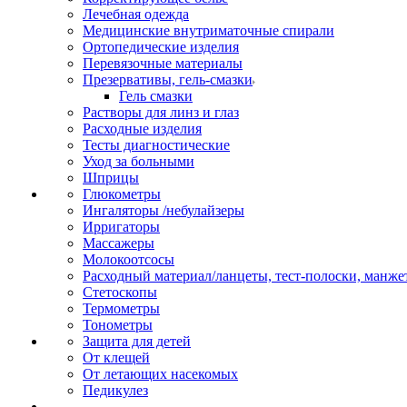
Лечебная одежда
Медицинские внутриматочные спирали
Ортопедические изделия
Перевязочные материалы
Презервативы, гель-смазки
Гель смазки
Растворы для линз и глаз
Расходные изделия
Тесты диагностические
Уход за больными
Шприцы
Глюкометры
Ингаляторы /небулайзеры
Ирригаторы
Массажеры
Молокоотсосы
Расходный материал/ланцеты, тест-полоски, манже
Стетоскопы
Термометры
Тонометры
Защита для детей
От клещей
От летающих насекомых
Педикулез