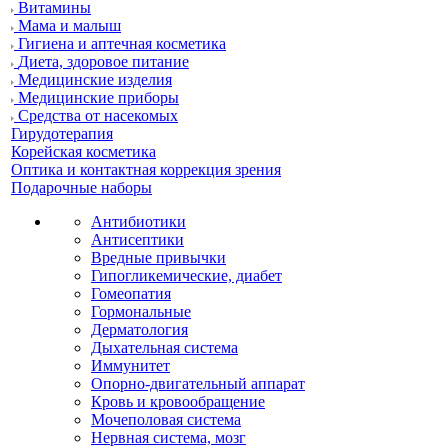
Витамины
Мама и малыш
Гигиена и аптечная косметика
Диета, здоровое питание
Медицинские изделия
Медицинские приборы
Средства от насекомых
Гирудотерапия
Корейская косметика
Оптика и контактная коррекция зрения
Подарочные наборы
Антибиотики
Антисептики
Вредные привычки
Гипогликемические, диабет
Гомеопатия
Гормональные
Дерматология
Дыхательная система
Иммунитет
Опорно-двигательный аппарат
Кровь и кровообращение
Мочеполовая система
Нервная система, мозг