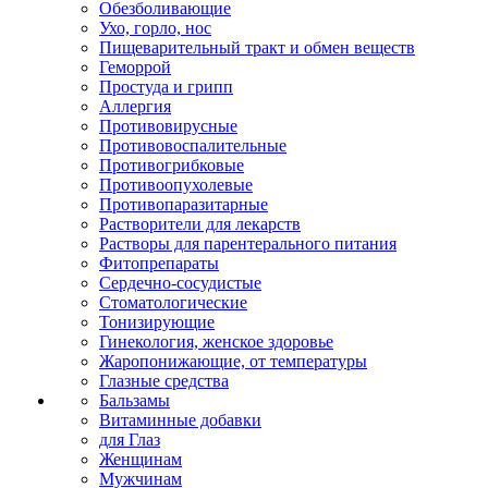
Обезболивающие
Ухо, горло, нос
Пищеварительный тракт и обмен веществ
Геморрой
Простуда и грипп
Аллергия
Противовирусные
Противовоспалительные
Противогрибковые
Противоопухолевые
Противопаразитарные
Растворители для лекарств
Растворы для парентерального питания
Фитопрепараты
Сердечно-сосудистые
Стоматологические
Тонизирующие
Гинекология, женское здоровье
Жаропонижающие, от температуры
Глазные средства
Бальзамы
Витаминные добавки
для Глаз
Женщинам
Мужчинам