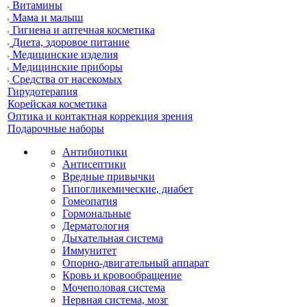
Витамины
Мама и малыш
Гигиена и аптечная косметика
Диета, здоровое питание
Медицинские изделия
Медицинские приборы
Средства от насекомых
Гирудотерапия
Корейская косметика
Оптика и контактная коррекция зрения
Подарочные наборы
Антибиотики
Антисептики
Вредные привычки
Гипогликемические, диабет
Гомеопатия
Гормональные
Дерматология
Дыхательная система
Иммунитет
Опорно-двигательный аппарат
Кровь и кровообращение
Мочеполовая система
Нервная система, мозг