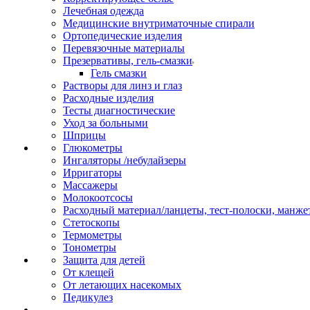
Лечебная одежда
Медицинские внутриматочные спирали
Ортопедические изделия
Перевязочные материалы
Презервативы, гель-смазки
Гель смазки
Растворы для линз и глаз
Расходные изделия
Тесты диагностические
Уход за больными
Шприцы
Глюкометры
Ингаляторы /небулайзеры
Ирригаторы
Массажеры
Молокоотсосы
Расходный материал/ланцеты, тест-полоски, манже
Стетоскопы
Термометры
Тонометры
Защита для детей
От клещей
От летающих насекомых
Педикулез