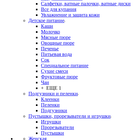
Салфетки, ватные палочки, ватные диски
Все для купания
Увлажнение и защита кожи
Детское питание
Каши
Молочко
Мясные пюре
Овощные пюре
Печенье
Питьевая вода
Сок
Специальное питание
Сухие смеси
Фруктовые пюре
Чаи
+ ЕЩЕ 1
Подгузники и пеленки
Клеенки
Пеленки
Подгузники
Пустышки, прорезыватели и игрушки
Игрушки
Прорезыватели
Пустышки
Женская