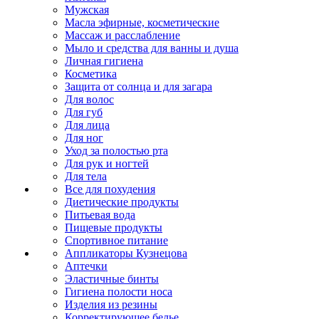
Мужская
Масла эфирные, косметические
Массаж и расслабление
Мыло и средства для ванны и душа
Личная гигиена
Косметика
Защита от солнца и для загара
Для волос
Для губ
Для лица
Для ног
Уход за полостью рта
Для рук и ногтей
Для тела
Все для похудения
Диетические продукты
Питьевая вода
Пищевые продукты
Спортивное питание
Аппликаторы Кузнецова
Аптечки
Эластичные бинты
Гигиена полости носа
Изделия из резины
Корректирующее белье