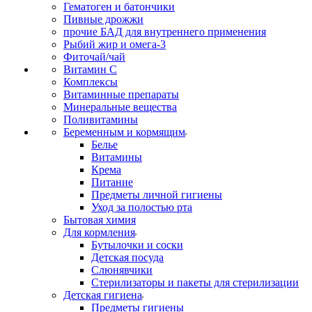
Гематоген и батончики
Пивные дрожжи
прочие БАД для внутреннего применения
Рыбий жир и омега-3
Фиточай/чай
Витамин С
Комплексы
Витаминные препараты
Минеральные вещества
Поливитамины
Беременным и кормящим
Белье
Витамины
Крема
Питание
Предметы личной гигиены
Уход за полостью рта
Бытовая химия
Для кормления
Бутылочки и соски
Детская посуда
Слюнявчики
Стерилизаторы и пакеты для стерилизации
Детская гигиена
Предметы гигиены