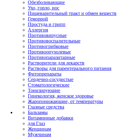
Обезболивающие
Ухо, горло, нос
Пищеварительный тракт и обмен веществ
Геморрой
Простуда и грипп
Аллергия
Противовирусные
Противовоспалительные
Противогрибковые
Противоопухолевые
Противопаразитарные
Растворители для лекарств
Растворы для парентерального питания
Фитопрепараты
Сердечно-сосудистые
Стоматологические
Тонизирующие
Гинекология, женское здоровье
Жаропонижающие, от температуры
Глазные средства
Бальзамы
Витаминные добавки
для Глаз
Женщинам
Мужчинам