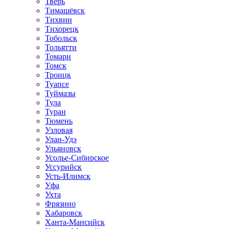
Тверь
Тимашёвск
Тихвин
Тихорецк
Тобольск
Тольятти
Томари
Томск
Троицк
Туапсе
Туймазы
Тула
Туран
Тюмень
Узловая
Улан-Удэ
Ульяновск
Усолье-Сибирское
Уссурийск
Усть-Илимск
Уфа
Ухта
Фрязино
Хабаровск
Ханта-Мансийск