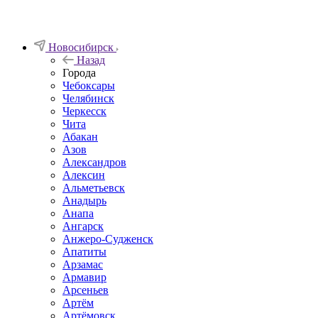
Новосибирск
Назад
Города
Чебоксары
Челябинск
Черкесск
Чита
Абакан
Азов
Александров
Алексин
Альметьевск
Анадырь
Анапа
Ангарск
Анжеро-Судженск
Апатиты
Арзамас
Армавир
Арсеньев
Артём
Артёмовск