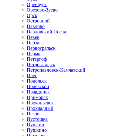
Оренбург
Орехово-Зуево
Орск
Островной
Павлово
Павловский Посад
Певек
Пенза
Первоуральск
Пермь
Петергоф
Петрозаводск
Петропавловск-Камчатский
Плёс
Подольск
Полевской
Правдинск
Приморск
Прокопьевск
Прохладный
Псков
Пустошка
Пушкин
Пушкино
Пятигорск