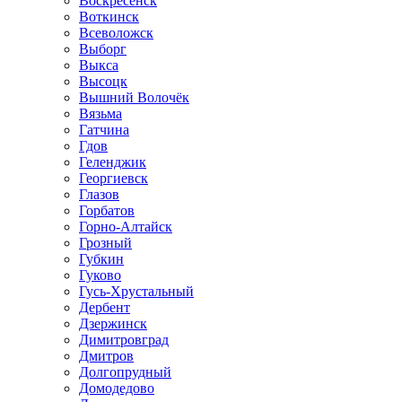
Воскресенск
Воткинск
Всеволожск
Выборг
Выкса
Высоцк
Вышний Волочёк
Вязьма
Гатчина
Гдов
Геленджик
Георгиевск
Глазов
Горбатов
Горно-Алтайск
Грозный
Губкин
Гуково
Гусь-Хрустальный
Дербент
Дзержинск
Димитровград
Дмитров
Долгопрудный
Домодедово