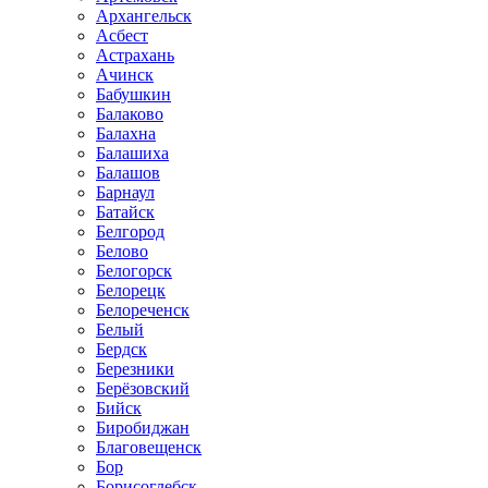
Архангельск
Асбест
Астрахань
Ачинск
Бабушкин
Балаково
Балахна
Балашиха
Балашов
Барнаул
Батайск
Белгород
Белово
Белогорск
Белорецк
Белореченск
Белый
Бердск
Березники
Берёзовский
Бийск
Биробиджан
Благовещенск
Бор
Борисоглебск