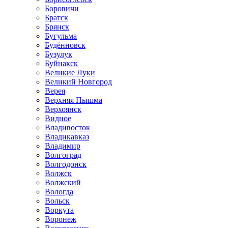
Боровичи
Братск
Брянск
Бугульма
Будённовск
Бузулук
Буйнакск
Великие Луки
Великий Новгород
Верея
Верхняя Пышма
Верхоянск
Видное
Владивосток
Владикавказ
Владимир
Волгоград
Волгодонск
Волжск
Волжский
Вологда
Вольск
Воркута
Воронеж