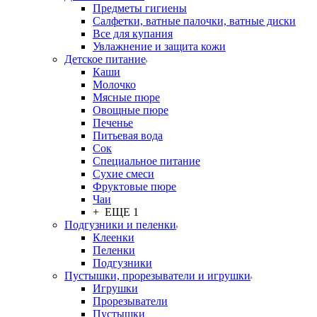
Предметы гигиены
Салфетки, ватные палочки, ватные диски
Все для купания
Увлажнение и защита кожи
Детское питание
Каши
Молочко
Мясные пюре
Овощные пюре
Печенье
Питьевая вода
Сок
Специальное питание
Сухие смеси
Фруктовые пюре
Чаи
+ ЕЩЕ 1
Подгузники и пеленки
Клеенки
Пеленки
Подгузники
Пустышки, прорезыватели и игрушки
Игрушки
Прорезыватели
Пустышки