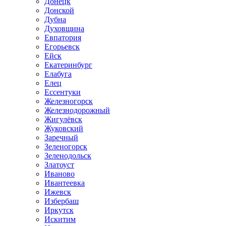
Донецк
Донской
Дубна
Духовщина
Евпатория
Егорьевск
Ейск
Екатеринбург
Елабуга
Елец
Ессентуки
Железногорск
Железнодорожный
Жигулёвск
Жуковский
Заречный
Зеленогорск
Зеленодольск
Златоуст
Иваново
Ивантеевка
Ижевск
Избербаш
Иркутск
Искитим