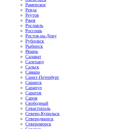
Раменское
Ревда
Реутов
Ржев
Рославль
Россошь
Ростов-на-Дону
Рубцовск
Рыбинск
Рязань
Салават
Салехард
Сальск
Самара
Санкт-Петербург
Саранск
Сарапул
Саратов
Саров
Свободный
Севастополь
Северо-Курильск
Северодвинск
Североморск