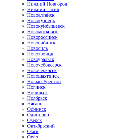
Нижний Новгород
Нижний Тагил
Новоалтайск
Новокузнецк
Новокуйбышевск
Новомосковск
Новороссийск
Новосибирск
Новосиль
Новотроицк
Новоуральск
Новочебоксарск
Новочеркасск
Новошахтинск
Новый Уренгой
Ногинск
Норильск
Ноябрьск
Нягань
Обнинск
Одинцово
Озёрск
Октябрьский
Омск
Орёл