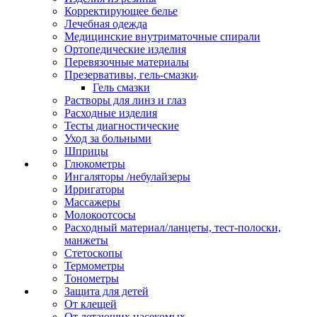
Корректирующее белье
Лечебная одежда
Медицинские внутриматочные спирали
Ортопедические изделия
Перевязочные материалы
Презервативы, гель-смазки
Гель смазки
Растворы для линз и глаз
Расходные изделия
Тесты диагностические
Уход за больными
Шприцы
Глюкометры
Ингаляторы /небулайзеры
Ирригаторы
Массажеры
Молокоотсосы
Расходный материал/ланцеты, тест-полоски,
манжеты
Стетоскопы
Термометры
Тонометры
Защита для детей
От клещей
От летающих насекомых