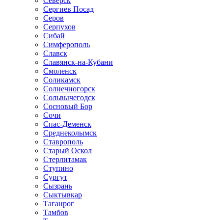
Северск
Сергиев Посад
Серов
Серпухов
Сибай
Симферополь
Славск
Славянск-на-Кубани
Смоленск
Соликамск
Солнечногорск
Сольвычегодск
Сосновый Бор
Сочи
Спас-Деменск
Среднеколымск
Ставрополь
Старый Оскол
Стерлитамак
Ступино
Сургут
Сызрань
Сыктывкар
Таганрог
Тамбов