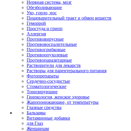
Нервная система, мозг
Обезболивающие
Ухо, горло, нос
Пищеварительный тракт и обмен веществ
Геморрой
Простуда и грипп
Аллергия
Противовирусные
Противовоспалительные
Противогрибковые
Противоопухолевые
Противопаразитарные
Растворители для лекарств
Растворы для парентерального питания
Фитопрепараты
Сердечно-сосудистые
Стоматологические
Тонизирующие
Гинекология, женское здоровье
Жаропонижающие, от температуры
Глазные средства
Бальзамы
Витаминные добавки
для Глаз
Женщинам