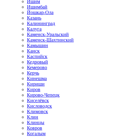
Ишим
Ишимбай
Йошкар-Ола
Казань
Калининград
Калуга
Каменск-Уральский
Каменск-Шахтинский
Камышин
Канск
Каспийск
Кедровый
Кемерово
Керчь
Кинешма
Кириши
Киров
Кирово-Чепецк
Киселёвск
Кисловодск
Климовск
Клин
Клинцы
Ковров
Когалым