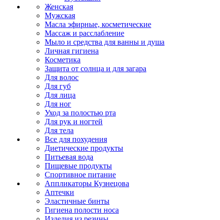
Женская
Мужская
Масла эфирные, косметические
Массаж и расслабление
Мыло и средства для ванны и душа
Личная гигиена
Косметика
Защита от солнца и для загара
Для волос
Для губ
Для лица
Для ног
Уход за полостью рта
Для рук и ногтей
Для тела
Все для похудения
Диетические продукты
Питьевая вода
Пищевые продукты
Спортивное питание
Аппликаторы Кузнецова
Аптечки
Эластичные бинты
Гигиена полости носа
Изделия из резины