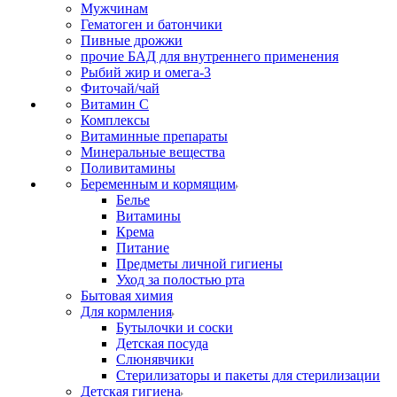
Мужчинам
Гематоген и батончики
Пивные дрожжи
прочие БАД для внутреннего применения
Рыбий жир и омега-3
Фиточай/чай
Витамин С
Комплексы
Витаминные препараты
Минеральные вещества
Поливитамины
Беременным и кормящим
Белье
Витамины
Крема
Питание
Предметы личной гигиены
Уход за полостью рта
Бытовая химия
Для кормления
Бутылочки и соски
Детская посуда
Слюнявчики
Стерилизаторы и пакеты для стерилизации
Детская гигиена