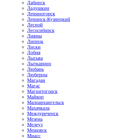
Лабинск
Ладушкин
Лениногорск
Ленинск-Кузнецкий
Лесной
Лесосибирск
Ливны
Липецк
Лиски
Лобня
Лысьва
Лыткарино
Любань
Люберцы
Магадан
Магас
Магнитогорск
Майкоп
Малоархангельск
Махачкала
Междуреченск
Мезень
Мелеуз
Мещовск
Миасс