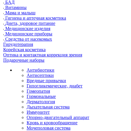
БАД
Витамины
Мама и малыш
Гигиена и аптечная косметика
Диета, здоровое питание
Медицинские изделия
Медицинские приборы
Средства от насекомых
Гирудотерапия
Корейская косметика
Оптика и контактная коррекция зрения
Подарочные наборы
Антибиотики
Антисептики
Вредные привычки
Гипогликемические, диабет
Гомеопатия
Гормональные
Дерматология
Дыхательная система
Иммунитет
Опорно-двигательный аппарат
Кровь и кровообращение
Мочеполовая система