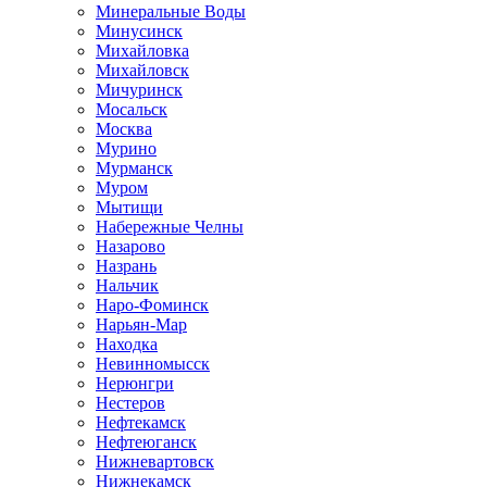
Минеральные Воды
Минусинск
Михайловка
Михайловск
Мичуринск
Мосальск
Москва
Мурино
Мурманск
Муром
Мытищи
Набережные Челны
Назарово
Назрань
Нальчик
Наро-Фоминск
Нарьян-Мар
Находка
Невинномысск
Нерюнгри
Нестеров
Нефтекамск
Нефтеюганск
Нижневартовск
Нижнекамск