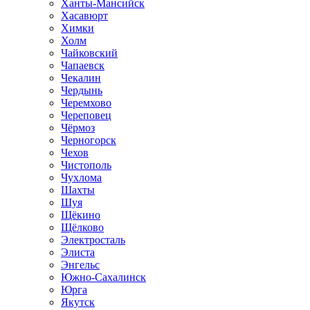
Ханты-Мансийск
Хасавюрт
Химки
Холм
Чайковский
Чапаевск
Чекалин
Чердынь
Черемхово
Череповец
Чёрмоз
Черногорск
Чехов
Чистополь
Чухлома
Шахты
Шуя
Щёкино
Щёлково
Электросталь
Элиста
Энгельс
Южно-Сахалинск
Юрга
Якутск