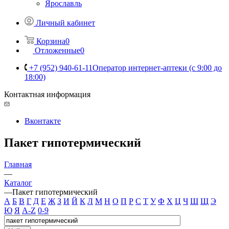
Ярославль
Личный кабинет
Корзина
0
Отложенные
0
+7 (952) 940-61-11
Оператор интернет-аптеки (с 9:00 до
18:00)
Контактная информация
Вконтакте
Пакет гипотермический
Главная
—
Каталог
—
Пакет гипотермический
А
Б
В
Г
Д
Е
Ж
З
И
Й
К
Л
М
Н
О
П
Р
С
Т
У
Ф
Х
Ц
Ч
Ш
Щ
Э
Ю
Я
A-Z
0-9