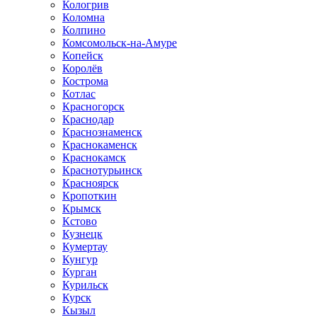
Кологрив
Коломна
Колпино
Комсомольск-на-Амуре
Копейск
Королёв
Кострома
Котлас
Красногорск
Краснодар
Краснознаменск
Краснокаменск
Краснокамск
Краснотурьинск
Красноярск
Кропоткин
Крымск
Кстово
Кузнецк
Кумертау
Кунгур
Курган
Курильск
Курск
Кызыл