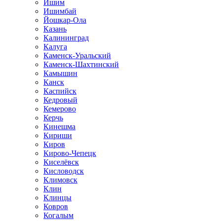
Ишим
Ишимбай
Йошкар-Ола
Казань
Калининград
Калуга
Каменск-Уральский
Каменск-Шахтинский
Камышин
Канск
Каспийск
Кедровый
Кемерово
Керчь
Кинешма
Кириши
Киров
Кирово-Чепецк
Киселёвск
Кисловодск
Климовск
Клин
Клинцы
Ковров
Когалым