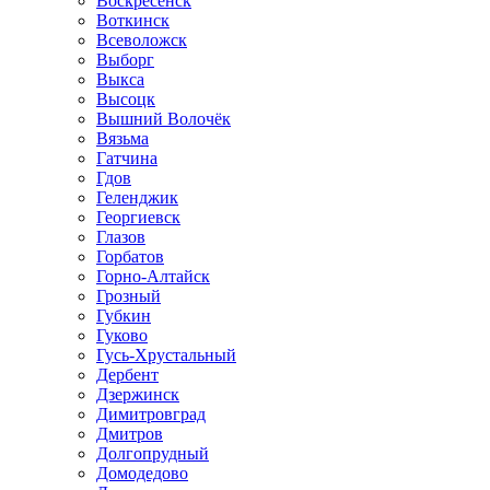
Воскресенск
Воткинск
Всеволожск
Выборг
Выкса
Высоцк
Вышний Волочёк
Вязьма
Гатчина
Гдов
Геленджик
Георгиевск
Глазов
Горбатов
Горно-Алтайск
Грозный
Губкин
Гуково
Гусь-Хрустальный
Дербент
Дзержинск
Димитровград
Дмитров
Долгопрудный
Домодедово