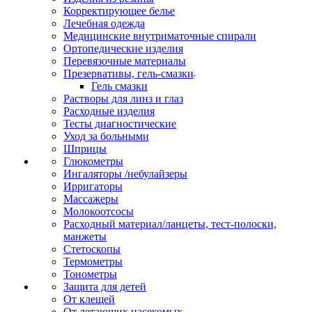
Корректирующее белье
Лечебная одежда
Медицинские внутриматочные спирали
Ортопедические изделия
Перевязочные материалы
Презервативы, гель-смазки
Гель смазки
Растворы для линз и глаз
Расходные изделия
Тесты диагностические
Уход за больными
Шприцы
Глюкометры
Ингаляторы /небулайзеры
Ирригаторы
Массажеры
Молокоотсосы
Расходный материал/ланцеты, тест-полоски,
манжеты
Стетоскопы
Термометры
Тонометры
Защита для детей
От клещей
От летающих насекомых