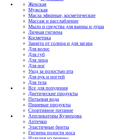
Женская
Мужская
Масла эфирные, косметические
Массаж и расслабление
Мыло и средства для ванны и душа
Личная гигиена
Косметика
Защита от солнца и для загара
Для волос
Для губ
Для лица
Для ног
Уход за полостью рта
Для рук и ногтей
Для тела
Все для похудения
Диетические продукты
Питьевая вода
Пищевые продукты
Спортивное питание
Аппликаторы Кузнецова
Аптечки
Эластичные бинты
Гигиена полости носа
Изделия из резины