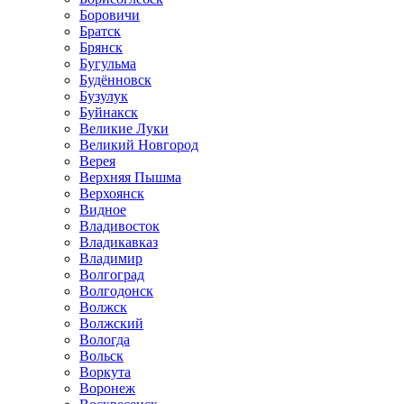
Боровичи
Братск
Брянск
Бугульма
Будённовск
Бузулук
Буйнакск
Великие Луки
Великий Новгород
Верея
Верхняя Пышма
Верхоянск
Видное
Владивосток
Владикавказ
Владимир
Волгоград
Волгодонск
Волжск
Волжский
Вологда
Вольск
Воркута
Воронеж