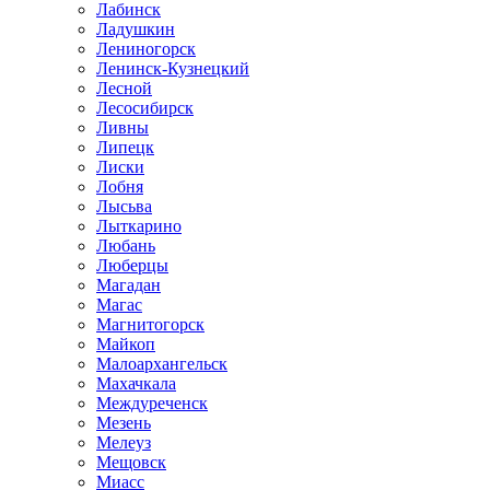
Лабинск
Ладушкин
Лениногорск
Ленинск-Кузнецкий
Лесной
Лесосибирск
Ливны
Липецк
Лиски
Лобня
Лысьва
Лыткарино
Любань
Люберцы
Магадан
Магас
Магнитогорск
Майкоп
Малоархангельск
Махачкала
Междуреченск
Мезень
Мелеуз
Мещовск
Миасс