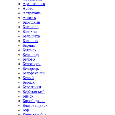
Архангельск
Асбест
Астрахань
Ачинск
Бабушкин
Балаково
Балахна
Балашиха
Балашов
Барнаул
Батайск
Белгород
Белово
Белогорск
Белорецк
Белореченск
Белый
Бердск
Березники
Берёзовский
Бийск
Биробиджан
Благовещенск
Бор
Борисоглебск