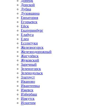
Донецк
Донской
Дубна
Духовщина
Евпатория
Егорьевск
Ейск
Екатеринбург
Елабуга
Елец
Ессентуки
Железногорск
Железнодорожный
Жигулёвск
Жуковский
Заречный
Зеленогорск
Зеленодольск
Златоуст
Иваново
Ивантеевка
Ижевск
Избербаш
Иркутск
Искитим