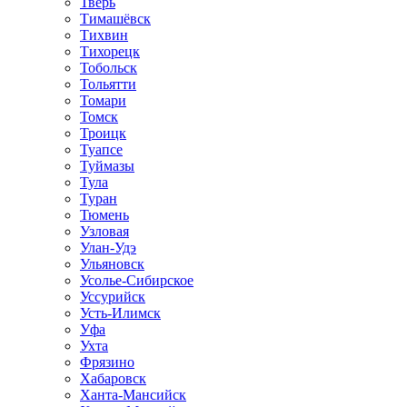
Тверь
Тимашёвск
Тихвин
Тихорецк
Тобольск
Тольятти
Томари
Томск
Троицк
Туапсе
Туймазы
Тула
Туран
Тюмень
Узловая
Улан-Удэ
Ульяновск
Усолье-Сибирское
Уссурийск
Усть-Илимск
Уфа
Ухта
Фрязино
Хабаровск
Ханта-Мансийск