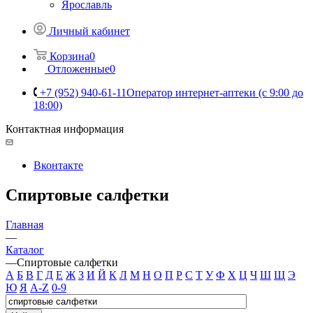
Ярославль
Личный кабинет
Корзина
0
Отложенные
0
+7 (952) 940-61-11
Оператор интернет-аптеки (с 9:00 до
18:00)
Контактная информация
Вконтакте
Спиртовые салфетки
Главная
—
Каталог
—
Спиртовые салфетки
А
Б
В
Г
Д
Е
Ж
З
И
Й
К
Л
М
Н
О
П
Р
С
Т
У
Ф
Х
Ц
Ч
Ш
Щ
Э
Ю
Я
A-Z
0-9