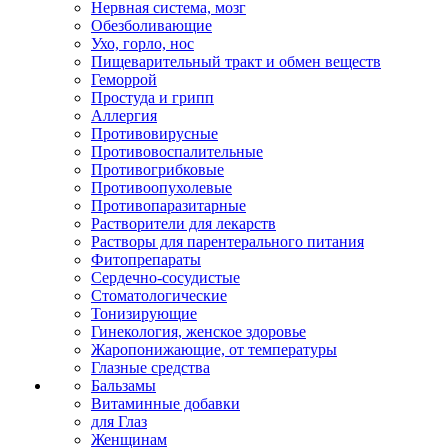
Нервная система, мозг
Обезболивающие
Ухо, горло, нос
Пищеварительный тракт и обмен веществ
Геморрой
Простуда и грипп
Аллергия
Противовирусные
Противовоспалительные
Противогрибковые
Противоопухолевые
Противопаразитарные
Растворители для лекарств
Растворы для парентерального питания
Фитопрепараты
Сердечно-сосудистые
Стоматологические
Тонизирующие
Гинекология, женское здоровье
Жаропонижающие, от температуры
Глазные средства
Бальзамы
Витаминные добавки
для Глаз
Женщинам