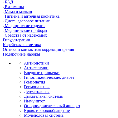
БАД
Витамины
Мама и малыш
Гигиена и аптечная косметика
Диета, здоровое питание
Медицинские изделия
Медицинские приборы
Средства от насекомых
Гирудотерапия
Корейская косметика
Оптика и контактная коррекция зрения
Подарочные наборы
Антибиотики
Антисептики
Вредные привычки
Гипогликемические, диабет
Гомеопатия
Гормональные
Дерматология
Дыхательная система
Иммунитет
Опорно-двигательный аппарат
Кровь и кровообращение
Мочеполовая система