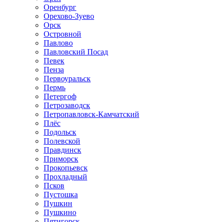
Оренбург
Орехово-Зуево
Орск
Островной
Павлово
Павловский Посад
Певек
Пенза
Первоуральск
Пермь
Петергоф
Петрозаводск
Петропавловск-Камчатский
Плёс
Подольск
Полевской
Правдинск
Приморск
Прокопьевск
Прохладный
Псков
Пустошка
Пушкин
Пушкино
Пятигорск