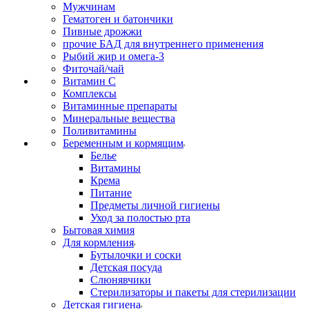
Мужчинам
Гематоген и батончики
Пивные дрожжи
прочие БАД для внутреннего применения
Рыбий жир и омега-3
Фиточай/чай
Витамин С
Комплексы
Витаминные препараты
Минеральные вещества
Поливитамины
Беременным и кормящим
Белье
Витамины
Крема
Питание
Предметы личной гигиены
Уход за полостью рта
Бытовая химия
Для кормления
Бутылочки и соски
Детская посуда
Слюнявчики
Стерилизаторы и пакеты для стерилизации
Детская гигиена