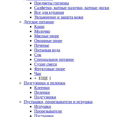
Предметы гигиены
Салфетки, ватные палочки, ватные диски
Все для купания
Увлажнение и защита кожи
Детское питание
Каши
Молочко
Мясные пюре
Овощные пюре
Печенье
Питьевая вода
Сок
Специальное питание
Сухие смеси
Фруктовые пюре
Чаи
+ ЕЩЕ 1
Подгузники и пеленки
Клеенки
Пеленки
Подгузники
Пустышки, прорезыватели и игрушки
Игрушки
Прорезыватели
Пустышки