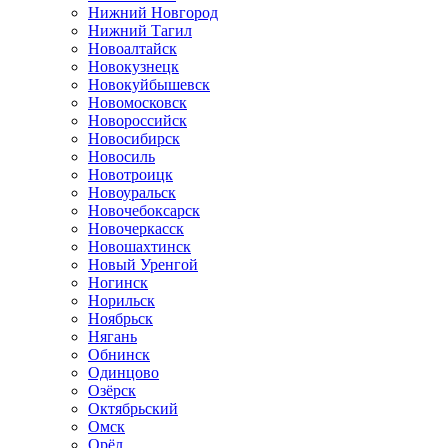
Нижний Новгород
Нижний Тагил
Новоалтайск
Новокузнецк
Новокуйбышевск
Новомосковск
Новороссийск
Новосибирск
Новосиль
Новотроицк
Новоуральск
Новочебоксарск
Новочеркасск
Новошахтинск
Новый Уренгой
Ногинск
Норильск
Ноябрьск
Нягань
Обнинск
Одинцово
Озёрск
Октябрьский
Омск
Орёл