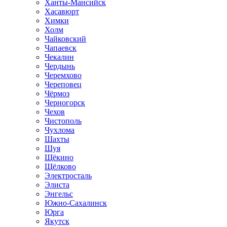
Ханты-Мансийск
Хасавюрт
Химки
Холм
Чайковский
Чапаевск
Чекалин
Чердынь
Черемхово
Череповец
Чёрмоз
Черногорск
Чехов
Чистополь
Чухлома
Шахты
Шуя
Щёкино
Щёлково
Электросталь
Элиста
Энгельс
Южно-Сахалинск
Юрга
Якутск