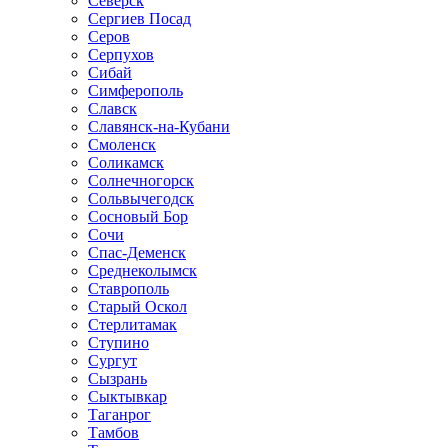
Северск
Сергиев Посад
Серов
Серпухов
Сибай
Симферополь
Славск
Славянск-на-Кубани
Смоленск
Соликамск
Солнечногорск
Сольвычегодск
Сосновый Бор
Сочи
Спас-Деменск
Среднеколымск
Ставрополь
Старый Оскол
Стерлитамак
Ступино
Сургут
Сызрань
Сыктывкар
Таганрог
Тамбов