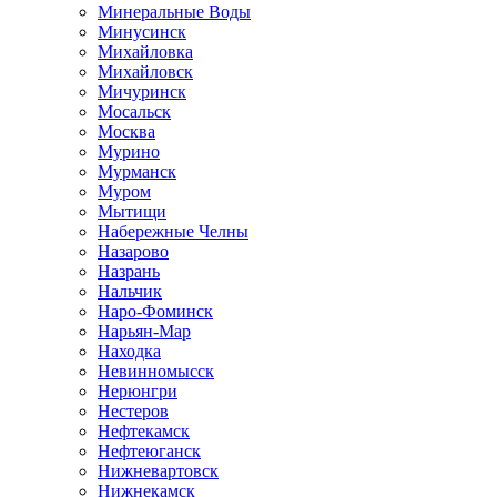
Минеральные Воды
Минусинск
Михайловка
Михайловск
Мичуринск
Мосальск
Москва
Мурино
Мурманск
Муром
Мытищи
Набережные Челны
Назарово
Назрань
Нальчик
Наро-Фоминск
Нарьян-Мар
Находка
Невинномысск
Нерюнгри
Нестеров
Нефтекамск
Нефтеюганск
Нижневартовск
Нижнекамск