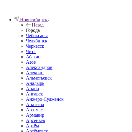
Новосибирск
Назад
Города
Чебоксары
Челябинск
Черкесск
Чита
Абакан
Азов
Александров
Алексин
Альметьевск
Анадырь
Анапа
Ангарск
Анжеро-Судженск
Апатиты
Арзамас
Армавир
Арсеньев
Артём
Артёмовск