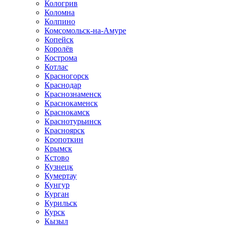
Кологрив
Коломна
Колпино
Комсомольск-на-Амуре
Копейск
Королёв
Кострома
Котлас
Красногорск
Краснодар
Краснознаменск
Краснокаменск
Краснокамск
Краснотурьинск
Красноярск
Кропоткин
Крымск
Кстово
Кузнецк
Кумертау
Кунгур
Курган
Курильск
Курск
Кызыл