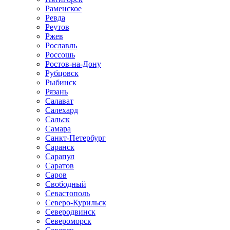
Раменское
Ревда
Реутов
Ржев
Рославль
Россошь
Ростов-на-Дону
Рубцовск
Рыбинск
Рязань
Салават
Салехард
Сальск
Самара
Санкт-Петербург
Саранск
Сарапул
Саратов
Саров
Свободный
Севастополь
Северо-Курильск
Северодвинск
Североморск