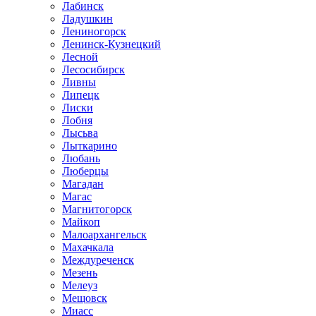
Лабинск
Ладушкин
Лениногорск
Ленинск-Кузнецкий
Лесной
Лесосибирск
Ливны
Липецк
Лиски
Лобня
Лысьва
Лыткарино
Любань
Люберцы
Магадан
Магас
Магнитогорск
Майкоп
Малоархангельск
Махачкала
Междуреченск
Мезень
Мелеуз
Мещовск
Миасс