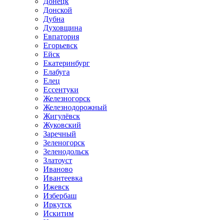
Донецк
Донской
Дубна
Духовщина
Евпатория
Егорьевск
Ейск
Екатеринбург
Елабуга
Елец
Ессентуки
Железногорск
Железнодорожный
Жигулёвск
Жуковский
Заречный
Зеленогорск
Зеленодольск
Златоуст
Иваново
Ивантеевка
Ижевск
Избербаш
Иркутск
Искитим