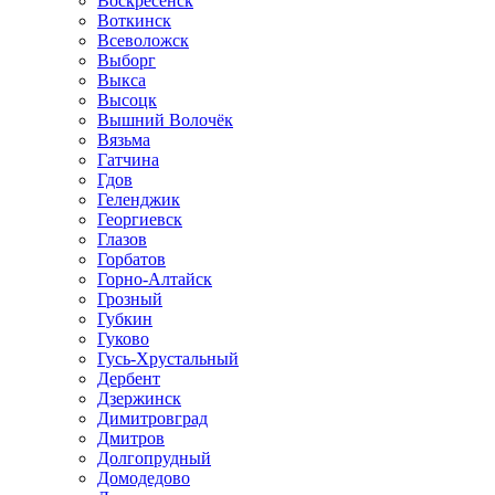
Воскресенск
Воткинск
Всеволожск
Выборг
Выкса
Высоцк
Вышний Волочёк
Вязьма
Гатчина
Гдов
Геленджик
Георгиевск
Глазов
Горбатов
Горно-Алтайск
Грозный
Губкин
Гуково
Гусь-Хрустальный
Дербент
Дзержинск
Димитровград
Дмитров
Долгопрудный
Домодедово