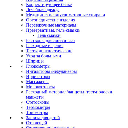
Корректирующее белье
Лечебная одежда
Медицинские внутриматочные спирали
Ортопедические изделия
Перевязочные материалы
Презервативы, гель-смазки
Гель смазки
Растворы для линз и глаз
Расходные изделия
Тесты диагностические
Уход за больными
Шприцы
Глюкометры
Ингаляторы /небулайзеры
Ирригаторы
Массажеры
Молокоотсосы
Расходный материал/ланцеты, тест-полоски,
манжеты
Стетоскопы
Термометры
Тонометры
Защита для детей
От клещей
От летающих насекомых