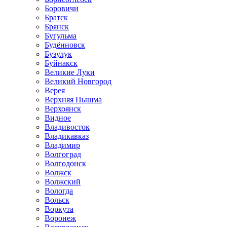
Боровичи
Братск
Брянск
Бугульма
Будённовск
Бузулук
Буйнакск
Великие Луки
Великий Новгород
Верея
Верхняя Пышма
Верхоянск
Видное
Владивосток
Владикавказ
Владимир
Волгоград
Волгодонск
Волжск
Волжский
Вологда
Вольск
Воркута
Воронеж