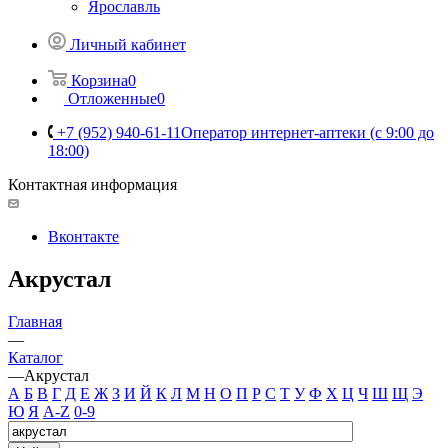
Ярославль
Личный кабинет
Корзина
0
Отложенные
0
+7 (952) 940-61-11
Оператор интернет-аптеки (с 9:00 до
18:00)
Контактная информация
Вконтакте
Акрустал
Главная
—
Каталог
—
Акрустал
А
Б
В
Г
Д
Е
Ж
З
И
Й
К
Л
М
Н
О
П
Р
С
Т
У
Ф
Х
Ц
Ч
Ш
Щ
Э
Ю
Я
A-Z
0-9