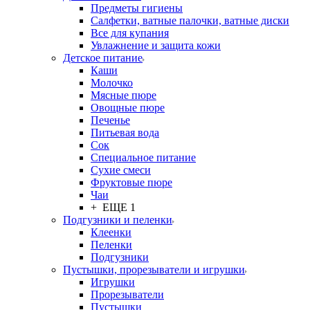
Предметы гигиены
Салфетки, ватные палочки, ватные диски
Все для купания
Увлажнение и защита кожи
Детское питание
Каши
Молочко
Мясные пюре
Овощные пюре
Печенье
Питьевая вода
Сок
Специальное питание
Сухие смеси
Фруктовые пюре
Чаи
+ ЕЩЕ 1
Подгузники и пеленки
Клеенки
Пеленки
Подгузники
Пустышки, прорезыватели и игрушки
Игрушки
Прорезыватели
Пустышки