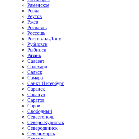
Раменское
Ревда
Реутов
Ржев
Рославль
Россошь
Ростов-на-Дону
Рубцовск
Рыбинск
Рязань
Салават
Салехард
Сальск
Самара
Санкт-Петербург
Саранск
Сарапул
Саратов
Саров
Свободный
Севастополь
Северо-Курильск
Северодвинск
Североморск