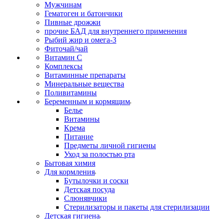
Мужчинам
Гематоген и батончики
Пивные дрожжи
прочие БАД для внутреннего применения
Рыбий жир и омега-3
Фиточай/чай
Витамин С
Комплексы
Витаминные препараты
Минеральные вещества
Поливитамины
Беременным и кормящим
Белье
Витамины
Крема
Питание
Предметы личной гигиены
Уход за полостью рта
Бытовая химия
Для кормления
Бутылочки и соски
Детская посуда
Слюнявчики
Стерилизаторы и пакеты для стерилизации
Детская гигиена