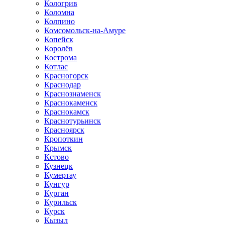
Кологрив
Коломна
Колпино
Комсомольск-на-Амуре
Копейск
Королёв
Кострома
Котлас
Красногорск
Краснодар
Краснознаменск
Краснокаменск
Краснокамск
Краснотурьинск
Красноярск
Кропоткин
Крымск
Кстово
Кузнецк
Кумертау
Кунгур
Курган
Курильск
Курск
Кызыл