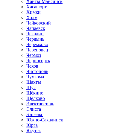
Ханты-Мансийск
Хасавюрт
Химки
Холм
Чайковский
Чапаевск
Чекалин
Чердынь
Черемхово
Череповец
Чёрмоз
Черногорск
Чехов
Чистополь
Чухлома
Шахты
Шуя
Щёкино
Щёлково
Электросталь
Элиста
Энгельс
Южно-Сахалинск
Юрга
Якутск