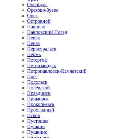
Оренбург
Орехово-Зуево
Орск
Островной
Павлово
Павловский Посад
Певек
Пенза
Первоуральск
Пермь
Петергоф
Петрозаводск
Петропавловск-Камчатский
Плёс
Подольск
Полевской
Правдинск
Приморск
Прокопьевск
Прохладный
Псков
Пустошка
Пушкин
Пушкино
Пятигорск