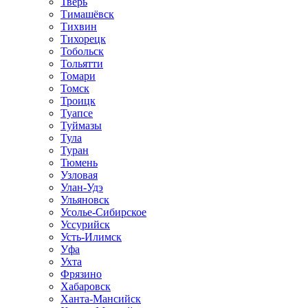
Тверь
Тимашёвск
Тихвин
Тихорецк
Тобольск
Тольятти
Томари
Томск
Троицк
Туапсе
Туймазы
Тула
Туран
Тюмень
Узловая
Улан-Удэ
Ульяновск
Усолье-Сибирское
Уссурийск
Усть-Илимск
Уфа
Ухта
Фрязино
Хабаровск
Ханта-Мансийск