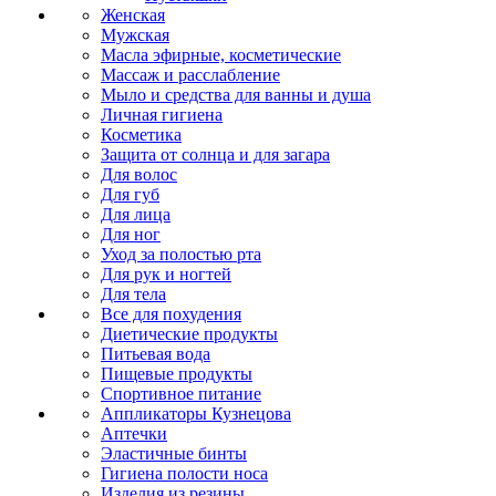
Женская
Мужская
Масла эфирные, косметические
Массаж и расслабление
Мыло и средства для ванны и душа
Личная гигиена
Косметика
Защита от солнца и для загара
Для волос
Для губ
Для лица
Для ног
Уход за полостью рта
Для рук и ногтей
Для тела
Все для похудения
Диетические продукты
Питьевая вода
Пищевые продукты
Спортивное питание
Аппликаторы Кузнецова
Аптечки
Эластичные бинты
Гигиена полости носа
Изделия из резины