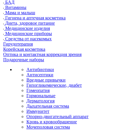
БАД
Витамины
Мама и малыш
Гигиена и аптечная косметика
Диета, здоровое питание
Медицинские изделия
Медицинские приборы
Средства от насекомых
Гирудотерапия
Корейская косметика
Оптика и контактная коррекция зрения
Подарочные наборы
Антибиотики
Антисептики
Вредные привычки
Гипогликемические, диабет
Гомеопатия
Гормональные
Дерматология
Дыхательная система
Иммунитет
Опорно-двигательный аппарат
Кровь и кровообращение
Мочеполовая система