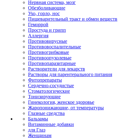
Нервная система, мозг
Обезболивающие
Ухо, горло, нос
Пищеварительный тракт и обмен веществ
Геморрой
Простуда и грипп
Аллергия
Противовирусные
Противовоспалительные
Противогрибковые
Противоопухолевые
Противопаразитарные
Растворители для лекарств
Растворы для парентерального питания
Фитопрепараты
Сердечно-сосудистые
Стоматологические
Тонизирующие
Гинекология, женское здоровье
Жаропонижающие, от температуры
Глазные средства
Бальзамы
Витаминные добавки
для Глаз
Женщинам