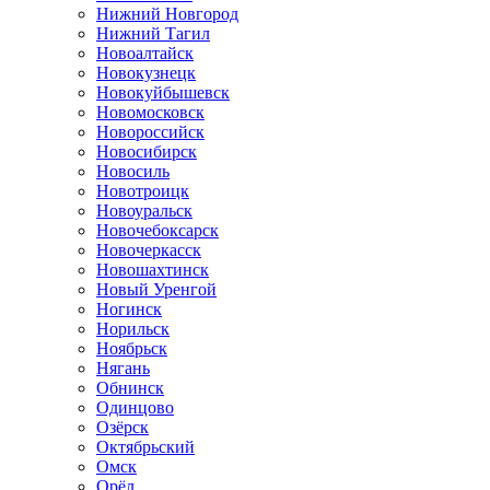
Нижний Новгород
Нижний Тагил
Новоалтайск
Новокузнецк
Новокуйбышевск
Новомосковск
Новороссийск
Новосибирск
Новосиль
Новотроицк
Новоуральск
Новочебоксарск
Новочеркасск
Новошахтинск
Новый Уренгой
Ногинск
Норильск
Ноябрьск
Нягань
Обнинск
Одинцово
Озёрск
Октябрьский
Омск
Орёл