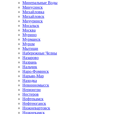
Минеральные Воды
Минусинск
Михайловка
Михайловск
Мичуринск
Мосальск
Москва
Мурино
Мурманск
Муром
Мытищи
Набережные Челны
Назарово
Назрань
Нальчик
Наро-Фоминск
Нарьян-Мар
Находка
Невинномысск
Нерюнгри
Нестеров
Нефтекамск
Нефтеюганск
Нижневартовск
Нижнекамск