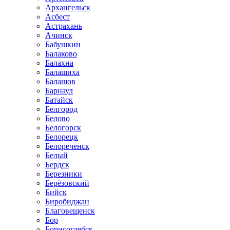
Архангельск
Асбест
Астрахань
Ачинск
Бабушкин
Балаково
Балахна
Балашиха
Балашов
Барнаул
Батайск
Белгород
Белово
Белогорск
Белорецк
Белореченск
Белый
Бердск
Березники
Берёзовский
Бийск
Биробиджан
Благовещенск
Бор
Борисоглебск