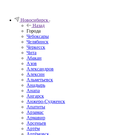
Новосибирск
Назад
Города
Чебоксары
Челябинск
Черкесск
Чита
Абакан
Азов
Александров
Алексин
Альметьевск
Анадырь
Анапа
Ангарск
Анжеро-Судженск
Апатиты
Арзамас
Армавир
Арсеньев
Артём
Артёмовск