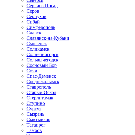
Северск
Сергиев Посад
Серов
Серпухов
Сибай
Симферополь
Славск
Славянск-на-Кубани
Смоленск
Соликамск
Солнечногорск
Сольвычегодск
Сосновый Бор
Сочи
Спас-Деменск
Среднеколымск
Ставрополь
Старый Оскол
Стерлитамак
Ступино
Сургут
Сызрань
Сыктывкар
Таганрог
Тамбов