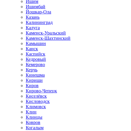
Ишим
Ишимбай
Йошкар-Ола
Казань
Калининград
Калуга
Каменск-Уральский
Каменск-Шахтинский
Камышин
Канск
Каспийск
Кедровый
Кемерово
Керчь
Кинешма
Кириши
Киров
Кирово-Чепецк
Киселёвск
Кисловодск
Климовск
Клин
Клинцы
Ковров
Когалым