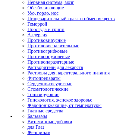
Нервная система, мозг
Обезболивающие
Ухо, горло, нос
Пищеварительный тракт и обмен веществ
Геморрой
Простуда и грипп
Аллергия
Противовирусные
Противовоспалительные
Противогрибковые
Противоопухолевые
Противопаразитарные
Растворители для лекарств
Растворы для парентерального питания
Фитопрепараты
Сердечно-сосудистые
Стоматологические
Тонизирующие
Гинекология, женское здоровье
Жаропонижающие, от температуры
Глазные средства
Бальзамы
Витаминные добавки
для Глаз
Женщинам