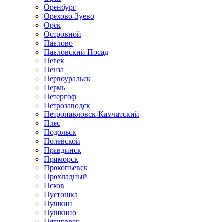
Оренбург
Орехово-Зуево
Орск
Островной
Павлово
Павловский Посад
Певек
Пенза
Первоуральск
Пермь
Петергоф
Петрозаводск
Петропавловск-Камчатский
Плёс
Подольск
Полевской
Правдинск
Приморск
Прокопьевск
Прохладный
Псков
Пустошка
Пушкин
Пушкино
Пятигорск