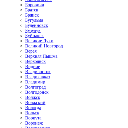
Боровичи
Братск
Брянск
Бугульма
Будённовск
Бузулук
Буйнакск
Великие Луки
Великий Новгород
Верея
Верхняя Пышма
Верхоянск
Видное
Владивосток
Владикавказ
Владимир
Волгоград
Волгодонск
Волжск
Волжский
Вологда
Вольск
Воркута
Воронеж