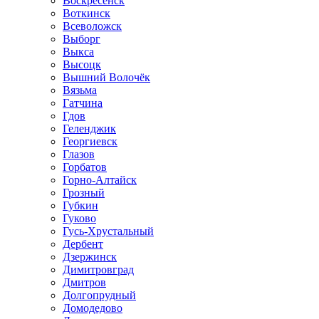
Воскресенск
Воткинск
Всеволожск
Выборг
Выкса
Высоцк
Вышний Волочёк
Вязьма
Гатчина
Гдов
Геленджик
Георгиевск
Глазов
Горбатов
Горно-Алтайск
Грозный
Губкин
Гуково
Гусь-Хрустальный
Дербент
Дзержинск
Димитровград
Дмитров
Долгопрудный
Домодедово