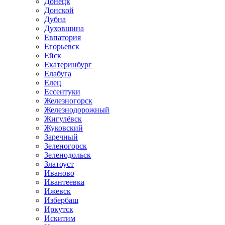
Донецк
Донской
Дубна
Духовщина
Евпатория
Егорьевск
Ейск
Екатеринбург
Елабуга
Елец
Ессентуки
Железногорск
Железнодорожный
Жигулёвск
Жуковский
Заречный
Зеленогорск
Зеленодольск
Златоуст
Иваново
Ивантеевка
Ижевск
Избербаш
Иркутск
Искитим