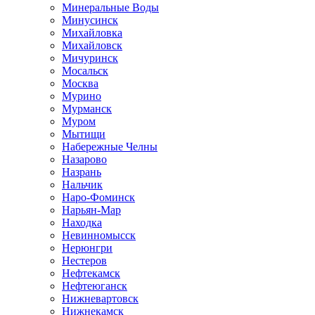
Минеральные Воды
Минусинск
Михайловка
Михайловск
Мичуринск
Мосальск
Москва
Мурино
Мурманск
Муром
Мытищи
Набережные Челны
Назарово
Назрань
Нальчик
Наро-Фоминск
Нарьян-Мар
Находка
Невинномысск
Нерюнгри
Нестеров
Нефтекамск
Нефтеюганск
Нижневартовск
Нижнекамск