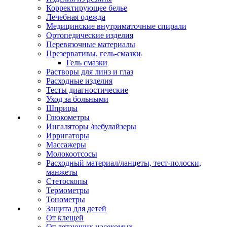
Корректирующее белье
Лечебная одежда
Медицинские внутриматочные спирали
Ортопедические изделия
Перевязочные материалы
Презервативы, гель-смазки
Гель смазки
Растворы для линз и глаз
Расходные изделия
Тесты диагностические
Уход за больными
Шприцы
Глюкометры
Ингаляторы /небулайзеры
Ирригаторы
Массажеры
Молокоотсосы
Расходный материал/ланцеты, тест-полоски,
манжеты
Стетоскопы
Термометры
Тонометры
Защита для детей
От клещей
От летающих насекомых