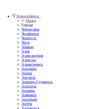
Новосибирск
Назад
Города
Чебоксары
Челябинск
Черкесск
Чита
Абакан
Азов
Александров
Алексин
Альметьевск
Анадырь
Анапа
Ангарск
Анжеро-Судженск
Апатиты
Арзамас
Армавир
Арсеньев
Артём
Артёмовск