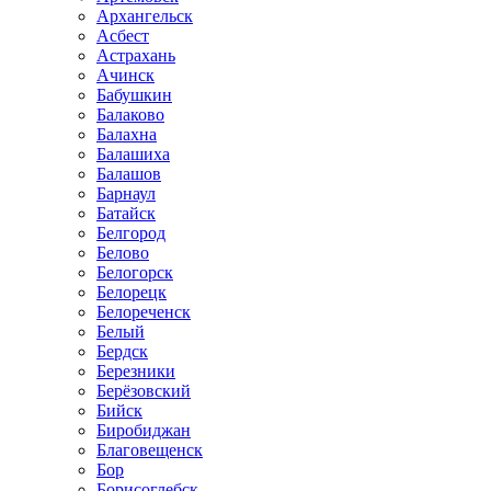
Архангельск
Асбест
Астрахань
Ачинск
Бабушкин
Балаково
Балахна
Балашиха
Балашов
Барнаул
Батайск
Белгород
Белово
Белогорск
Белорецк
Белореченск
Белый
Бердск
Березники
Берёзовский
Бийск
Биробиджан
Благовещенск
Бор
Борисоглебск