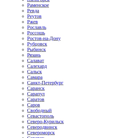
Раменское
Ревда
Реутов
Ржев
Рославль
Россошь
Ростов-на-Дону
Рубцовск
Рыбинск
Рязань
Салават
Салехард
Сальск
Самара
Санкт-Петербург
Саранск
Сарапул
Саратов
Саров
Свободный
Севастополь
Северо-Курильск
Северодвинск
Североморск