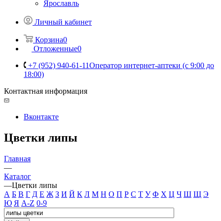
Ярославль
Личный кабинет
Корзина
0
Отложенные
0
+7 (952) 940-61-11
Оператор интернет-аптеки (с 9:00 до
18:00)
Контактная информация
Вконтакте
Цветки липы
Главная
—
Каталог
—
Цветки липы
А
Б
В
Г
Д
Е
Ж
З
И
Й
К
Л
М
Н
О
П
Р
С
Т
У
Ф
Х
Ц
Ч
Ш
Щ
Э
Ю
Я
A-Z
0-9