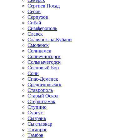
Северск
Сергиев Посад
Серов
Серпухов
Сибай
Симферополь
Славск
Славянск-на-Кубани
Смоленск
Соликамск
Солнечногорск
Сольвычегодск
Сосновый Бор
Сочи
Спас-Деменск
Среднеколымск
Ставрополь
Старый Оскол
Стерлитамак
Ступино
Сургут
Сызрань
Сыктывкар
Таганрог
Тамбов