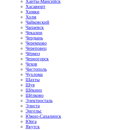
Ханты-Мансийск
Хасавюрт
Химки
Холм
Чайковский
Чапаевск
Чекалин
Чердынь
Черемхово
Череповец
Чёрмоз
Черногорск
Чехов
Чистополь
Чухлома
Шахты
Шуя
Щёкино
Щёлково
Электросталь
Элиста
Энгельс
Южно-Сахалинск
Юрга
Якутск