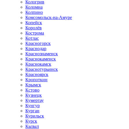
Кологрив
Коломна
Колпино
Комсомольск-на-Амуре
Копейск
Королёв
Кострома
Котлас
Красногорск
Краснодар
Краснознаменск
Краснокаменск
Краснокамск
Краснотурьинск
Красноярск
Кропоткин
Крымск
Кстово
Кузнецк
Кумертау
Кунгур
Курган
Курильск
Курск
Кызыл