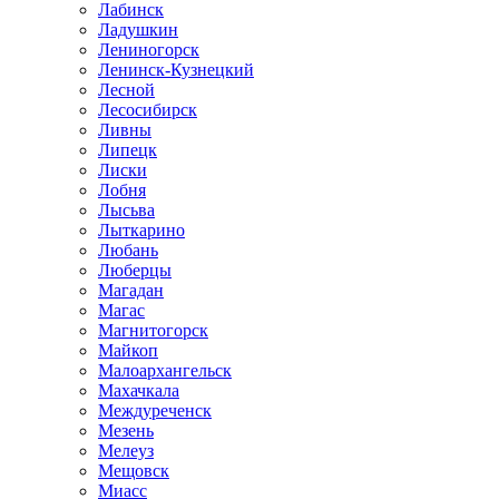
Лабинск
Ладушкин
Лениногорск
Ленинск-Кузнецкий
Лесной
Лесосибирск
Ливны
Липецк
Лиски
Лобня
Лысьва
Лыткарино
Любань
Люберцы
Магадан
Магас
Магнитогорск
Майкоп
Малоархангельск
Махачкала
Междуреченск
Мезень
Мелеуз
Мещовск
Миасс