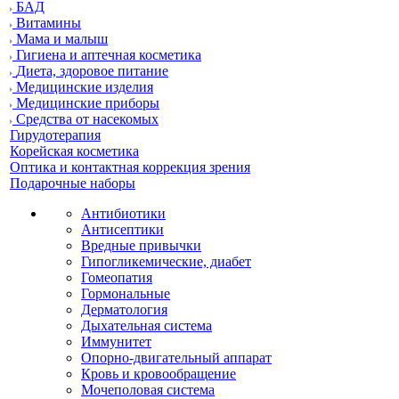
БАД
Витамины
Мама и малыш
Гигиена и аптечная косметика
Диета, здоровое питание
Медицинские изделия
Медицинские приборы
Средства от насекомых
Гирудотерапия
Корейская косметика
Оптика и контактная коррекция зрения
Подарочные наборы
Антибиотики
Антисептики
Вредные привычки
Гипогликемические, диабет
Гомеопатия
Гормональные
Дерматология
Дыхательная система
Иммунитет
Опорно-двигательный аппарат
Кровь и кровообращение
Мочеполовая система