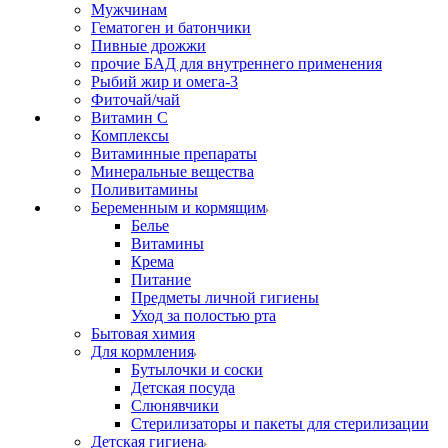
Мужчинам
Гематоген и батончики
Пивные дрожжи
прочие БАД для внутреннего применения
Рыбий жир и омега-3
Фиточай/чай
Витамин С
Комплексы
Витаминные препараты
Минеральные вещества
Поливитамины
Беременным и кормящим
Белье
Витамины
Крема
Питание
Предметы личной гигиены
Уход за полостью рта
Бытовая химия
Для кормления
Бутылочки и соски
Детская посуда
Слюнявчики
Стерилизаторы и пакеты для стерилизации
Детская гигиена