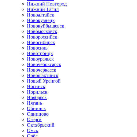
Нижний Новгород
Нижний Тагил
Новоалтайск
Новокузнецк
Новокуйбышевск
Новомосковск
Новороссийск
Новосибирск
Новосиль
Новотроицк
Новоуральск
Новочебоксарск
Новочеркасск
Новошахтинск
Новый Уренгой
Ногинск
Норильск
Ноябрьск
Нягань
Обнинск
Одинцово
Озёрск
Октябрьский
Омск
Орёл