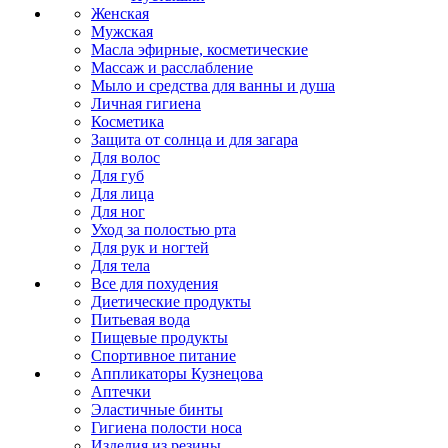
Женская
Мужская
Масла эфирные, косметические
Массаж и расслабление
Мыло и средства для ванны и душа
Личная гигиена
Косметика
Защита от солнца и для загара
Для волос
Для губ
Для лица
Для ног
Уход за полостью рта
Для рук и ногтей
Для тела
Все для похудения
Диетические продукты
Питьевая вода
Пищевые продукты
Спортивное питание
Аппликаторы Кузнецова
Аптечки
Эластичные бинты
Гигиена полости носа
Изделия из резины