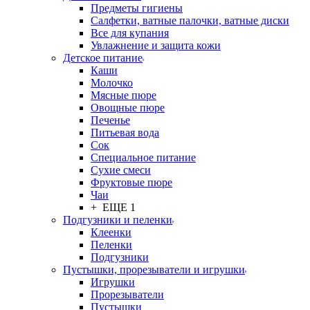
Предметы гигиены
Салфетки, ватные палочки, ватные диски
Все для купания
Увлажнение и защита кожи
Детское питание
Каши
Молочко
Мясные пюре
Овощные пюре
Печенье
Питьевая вода
Сок
Специальное питание
Сухие смеси
Фруктовые пюре
Чаи
+ ЕЩЕ 1
Подгузники и пеленки
Клеенки
Пеленки
Подгузники
Пустышки, прорезыватели и игрушки
Игрушки
Прорезыватели
Пустышки