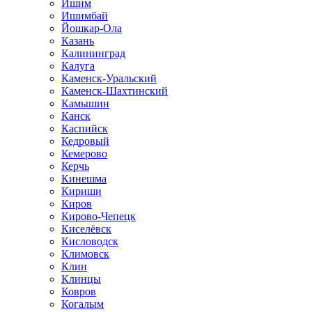
Ишим
Ишимбай
Йошкар-Ола
Казань
Калининград
Калуга
Каменск-Уральский
Каменск-Шахтинский
Камышин
Канск
Каспийск
Кедровый
Кемерово
Керчь
Кинешма
Кириши
Киров
Кирово-Чепецк
Киселёвск
Кисловодск
Климовск
Клин
Клинцы
Ковров
Когалым