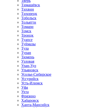
Тверь
Тимашёвск
Тихвин
Тихорецк
Тобольск
Тольятти
Томари
Томск
Троицк
Туапсе
Туймазы
Тула
Туран
Тюмень
Узловая
Улан-Удэ
Ульяновск
Усолье-Сибирское
Уссурийск
Усть-Илимск
Уфа
Ухта
Фрязино
Хабаровск
Ханта-Мансийск