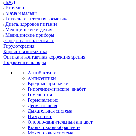
БАД
Витамины
Мама и малыш
Гигиена и аптечная косметика
Диета, здоровое питание
Медицинские изделия
Медицинские приборы
Средства от насекомых
Гирудотерапия
Корейская косметика
Оптика и контактная коррекция зрения
Подарочные наборы
Антибиотики
Антисептики
Вредные привычки
Гипогликемические, диабет
Гомеопатия
Гормональные
Дерматология
Дыхательная система
Иммунитет
Опорно-двигательный аппарат
Кровь и кровообращение
Мочеполовая система