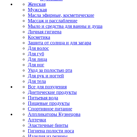
Женская
Мужская
Масла эфирные, косметические
Массаж и расслабление
Мыло и средства для ванны и душа
Личная гигиена
Косметика
Защита от солнца и для загара
Для волос
Для губ
Для лица
Для ног
Уход за полостью рта
Для рук и ногтей
Для тела
Все для похудения
Диетические продукты
Питьевая вода
Пищевые продукты
Спортивное питание
Аппликаторы Кузнецова
Аптечки
Эластичные бинты
Гигиена полости носа
Изделия из резины