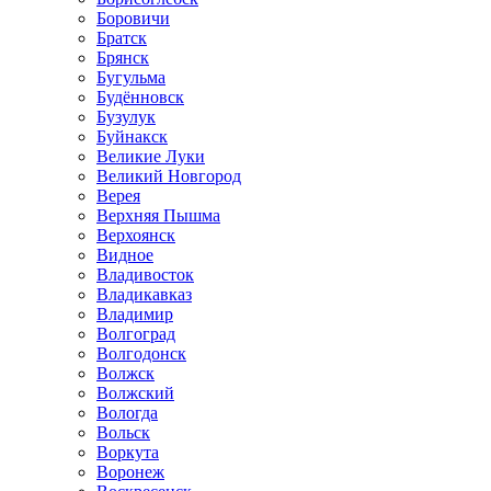
Боровичи
Братск
Брянск
Бугульма
Будённовск
Бузулук
Буйнакск
Великие Луки
Великий Новгород
Верея
Верхняя Пышма
Верхоянск
Видное
Владивосток
Владикавказ
Владимир
Волгоград
Волгодонск
Волжск
Волжский
Вологда
Вольск
Воркута
Воронеж