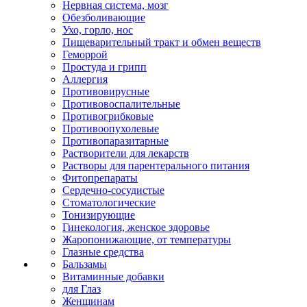
Нервная система, мозг
Обезболивающие
Ухо, горло, нос
Пищеварительный тракт и обмен веществ
Геморрой
Простуда и грипп
Аллергия
Противовирусные
Противовоспалительные
Противогрибковые
Противоопухолевые
Противопаразитарные
Растворители для лекарств
Растворы для парентерального питания
Фитопрепараты
Сердечно-сосудистые
Стоматологические
Тонизирующие
Гинекология, женское здоровье
Жаропонижающие, от температуры
Глазные средства
Бальзамы
Витаминные добавки
для Глаз
Женщинам