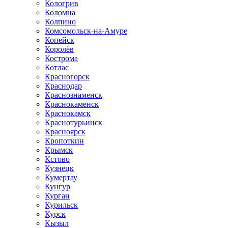
Кологрив
Коломна
Колпино
Комсомольск-на-Амуре
Копейск
Королёв
Кострома
Котлас
Красногорск
Краснодар
Краснознаменск
Краснокаменск
Краснокамск
Краснотурьинск
Красноярск
Кропоткин
Крымск
Кстово
Кузнецк
Кумертау
Кунгур
Курган
Курильск
Курск
Кызыл