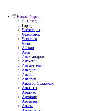
Новосибирск
Назад
Города
Чебоксары
Челябинск
Черкесск
Чита
Абакан
Азов
Александров
Алексин
Альметьевск
Анадырь
Анапа
Ангарск
Анжеро-Судженск
Апатиты
Арзамас
Армавир
Арсеньев
Артём
Артёмовск