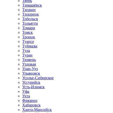
Тверь
Тимашёвск
Тихвин
Тихорецк
Тобольск
Тольятти
Томари
Томск
Троицк
Туапсе
Туймазы
Тула
Туран
Тюмень
Узловая
Улан-Удэ
Ульяновск
Усолье-Сибирское
Уссурийск
Усть-Илимск
Уфа
Ухта
Фрязино
Хабаровск
Ханта-Мансийск