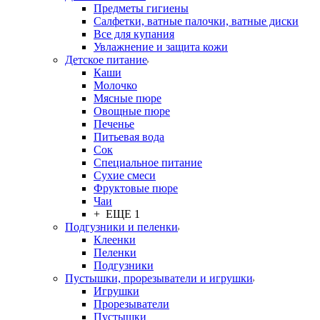
Предметы гигиены
Салфетки, ватные палочки, ватные диски
Все для купания
Увлажнение и защита кожи
Детское питание
Каши
Молочко
Мясные пюре
Овощные пюре
Печенье
Питьевая вода
Сок
Специальное питание
Сухие смеси
Фруктовые пюре
Чаи
+ ЕЩЕ 1
Подгузники и пеленки
Клеенки
Пеленки
Подгузники
Пустышки, прорезыватели и игрушки
Игрушки
Прорезыватели
Пустышки