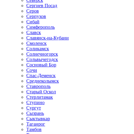
Северск
Сергиев Посад
Серов
Серпухов
Сибай
Симферополь
Славск
Славянск-на-Кубани
Смоленск
Соликамск
Солнечногорск
Сольвычегодск
Сосновый Бор
Сочи
Спас-Деменск
Среднеколымск
Ставрополь
Старый Оскол
Стерлитамак
Ступино
Сургут
Сызрань
Сыктывкар
Таганрог
Тамбов