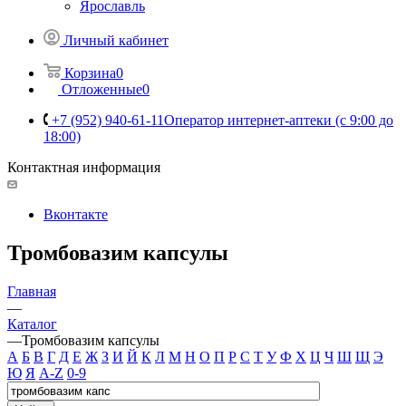
Ярославль
Личный кабинет
Корзина
0
Отложенные
0
+7 (952) 940-61-11
Оператор интернет-аптеки (с 9:00 до
18:00)
Контактная информация
Вконтакте
Тромбовазим капсулы
Главная
—
Каталог
—
Тромбовазим капсулы
А
Б
В
Г
Д
Е
Ж
З
И
Й
К
Л
М
Н
О
П
Р
С
Т
У
Ф
Х
Ц
Ч
Ш
Щ
Э
Ю
Я
A-Z
0-9