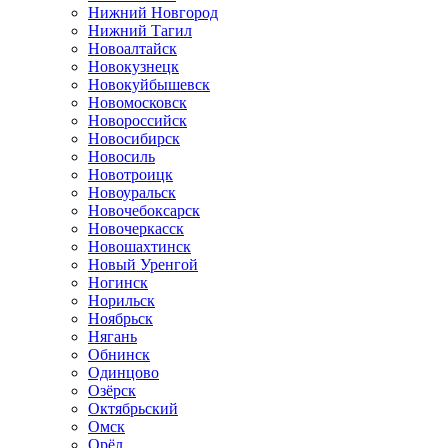
Нижний Новгород
Нижний Тагил
Новоалтайск
Новокузнецк
Новокуйбышевск
Новомосковск
Новороссийск
Новосибирск
Новосиль
Новотроицк
Новоуральск
Новочебоксарск
Новочеркасск
Новошахтинск
Новый Уренгой
Ногинск
Норильск
Ноябрьск
Нягань
Обнинск
Одинцово
Озёрск
Октябрьский
Омск
Орёл