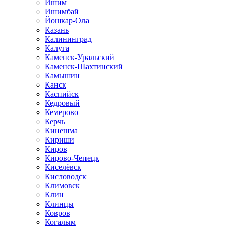
Ишим
Ишимбай
Йошкар-Ола
Казань
Калининград
Калуга
Каменск-Уральский
Каменск-Шахтинский
Камышин
Канск
Каспийск
Кедровый
Кемерово
Керчь
Кинешма
Кириши
Киров
Кирово-Чепецк
Киселёвск
Кисловодск
Климовск
Клин
Клинцы
Ковров
Когалым