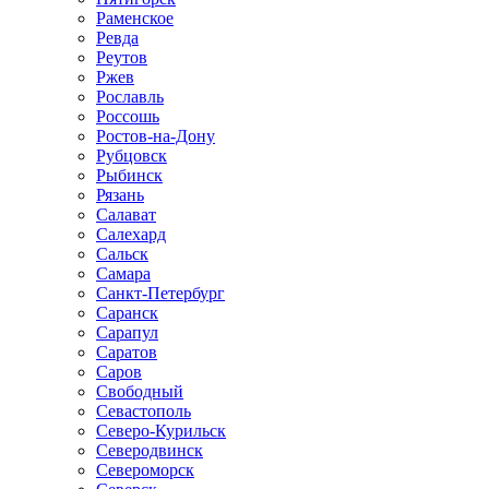
Раменское
Ревда
Реутов
Ржев
Рославль
Россошь
Ростов-на-Дону
Рубцовск
Рыбинск
Рязань
Салават
Салехард
Сальск
Самара
Санкт-Петербург
Саранск
Сарапул
Саратов
Саров
Свободный
Севастополь
Северо-Курильск
Северодвинск
Североморск