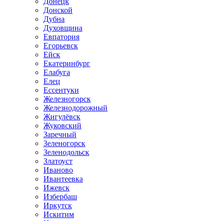
Донецк
Донской
Дубна
Духовщина
Евпатория
Егорьевск
Ейск
Екатеринбург
Елабуга
Елец
Ессентуки
Железногорск
Железнодорожный
Жигулёвск
Жуковский
Заречный
Зеленогорск
Зеленодольск
Златоуст
Иваново
Ивантеевка
Ижевск
Избербаш
Иркутск
Искитим