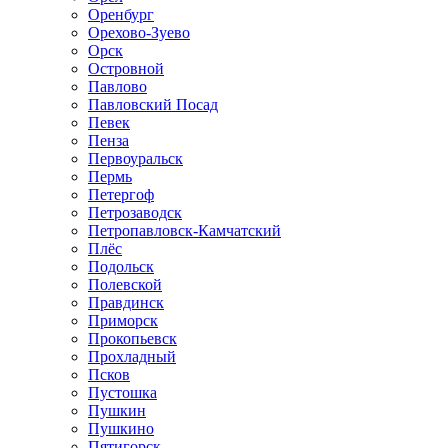
Оренбург
Орехово-Зуево
Орск
Островной
Павлово
Павловский Посад
Певек
Пенза
Первоуральск
Пермь
Петергоф
Петрозаводск
Петропавловск-Камчатский
Плёс
Подольск
Полевской
Правдинск
Приморск
Прокопьевск
Прохладный
Псков
Пустошка
Пушкин
Пушкино
Пятигорск