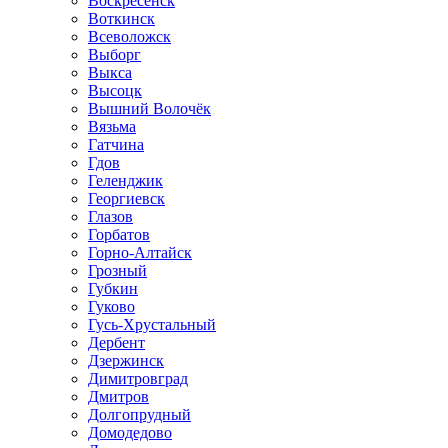
Воскресенск
Воткинск
Всеволожск
Выборг
Выкса
Высоцк
Вышний Волочёк
Вязьма
Гатчина
Гдов
Геленджик
Георгиевск
Глазов
Горбатов
Горно-Алтайск
Грозный
Губкин
Гуково
Гусь-Хрустальный
Дербент
Дзержинск
Димитровград
Дмитров
Долгопрудный
Домодедово