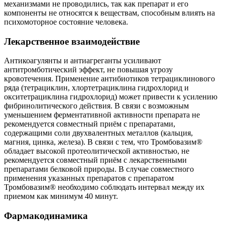
механизмами не проводились, так как препарат и его
компоненты не относятся к веществам, способным влиять на
психомоторное состояние человека.
Лекарственное взаимодействие
Антикоагулянты и антиагреганты усиливают
антитромботический эффект, не повышая угрозу
кровотечения. Применение антибиотиков тетрациклинового
ряда (тетрациклин, хлортетрациклина гидрохлорид и
окситетрациклина гидрохлорид) может привести к усилению
фибринолитического действия. В связи с возможным
уменьшением ферментативной активности препарата не
рекомендуется совместный приём с препаратами,
содержащими соли двухвалентных металлов (кальция,
магния, цинка, железа). В связи с тем, что Тромбовазим®
обладает высокой протеолитической активностью, не
рекомендуется совместный приём с лекарственными
препаратами белковой природы. В случае совместного
применения указанных препаратов с препаратом
Тромбовазим® необходимо соблюдать интервал между их
приемом как минимум 40 минут.
Фармакодинамика