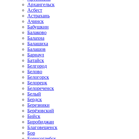
Архангельск
Асбест
Астрахань
Ачинск
Бабушкин
Балаково
Балахна
Балашиха
Балашов
Барнаул
Батайск
Белгород
Белово
Белогорск
Белорецк
Белореченск
Белый
Бердск
Березники
Берёзовский
Бийск
Биробиджан
Благовещенск
Бор
Борисоглебск