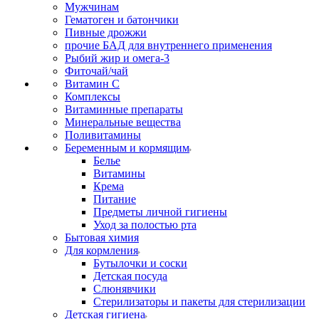
Мужчинам
Гематоген и батончики
Пивные дрожжи
прочие БАД для внутреннего применения
Рыбий жир и омега-3
Фиточай/чай
Витамин С
Комплексы
Витаминные препараты
Минеральные вещества
Поливитамины
Беременным и кормящим
Белье
Витамины
Крема
Питание
Предметы личной гигиены
Уход за полостью рта
Бытовая химия
Для кормления
Бутылочки и соски
Детская посуда
Слюнявчики
Стерилизаторы и пакеты для стерилизации
Детская гигиена