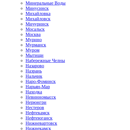
Минеральные Воды
Минусинск
Михайловка
Михайловск
Мичуринск
Мосальск
Москва
Мурино
Мурманск
Муром
Мытищи
Набережные Челны
Назарово
Назрань
Нальчик
Наро-Фоминск
Нарьян-Мар
Находка
Невинномысск
Нерюнгри
Нестеров
Нефтекамск
Нефтеюганск
Нижневартовск
Нижнекамск