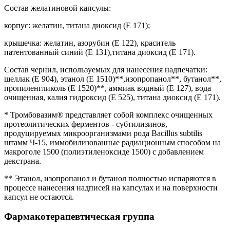
Состав желатиновой капсулы:
корпус: желатин, титана диоксид (Е 171);
крышечка: желатин, азорубин (Е 122), краситель
патентованный синий (Е 131),титана диоксид (Е 171).
Состав чернил, используемых для нанесения надпечатки:
шеллак (Е 904), этанол (Е 1510)**,изопропанол**, бутанол**,
пропиленгликоль (Е 1520)**, аммиак водный (Е 127), вода
очищенная, калия гидроксид (Е 525), титана диоксид (Е 171).
* Тромбовазим® представляет собой комплекс очищенных
протеолитических ферментов - субтилизинов,
продуцируемых микроорганизмами рода Bacillus subtilis
штамм Ч-15, иммобилизованные радиационным способом на
макроголе 1500 (полиэтиленоксиде 1500) с добавлением
декстрана.
** Этанол, изопропанол и бутанол полностью испаряются в
процессе нанесения надписей на капсулах и на поверхности
капсул не остаются.
Фармакотерапевтическая группа