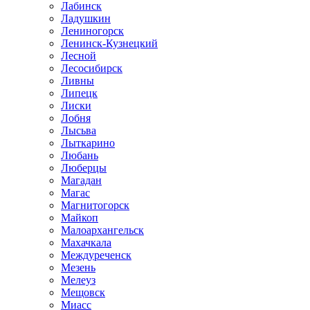
Лабинск
Ладушкин
Лениногорск
Ленинск-Кузнецкий
Лесной
Лесосибирск
Ливны
Липецк
Лиски
Лобня
Лысьва
Лыткарино
Любань
Люберцы
Магадан
Магас
Магнитогорск
Майкоп
Малоархангельск
Махачкала
Междуреченск
Мезень
Мелеуз
Мещовск
Миасс