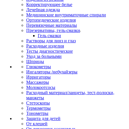
Корректирующее белье
Лечебная одежда
Медицинские внутриматочные спирали
Ортопедические изделия
Перевязочные материалы
Презервативы, гель-смазки
Гель смазки
Растворы для линз и глаз
Расходные изделия
Тесты диагностические
Уход за больными
Шприцы
Глюкометры
Ингаляторы /небулайзеры
Ирригаторы
Массажеры
Молокоотсосы
Расходный материал/ланцеты, тест-полоски,
манжеты
Стетоскопы
Термометры
Тонометры
Защита для детей
От клещей
От летающих насекомых