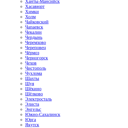
Ханты-Мансийск
Хасавюрт
Химки
Холм
Чайковский
Чапаевск
Чекалин
Чердынь
Черемхово
Череповец
Чёрмоз
Черногорск
Чехов
Чистополь
Чухлома
Шахты
Шуя
Щёкино
Щёлково
Электросталь
Элиста
Энгельс
Южно-Сахалинск
Юрга
Якутск