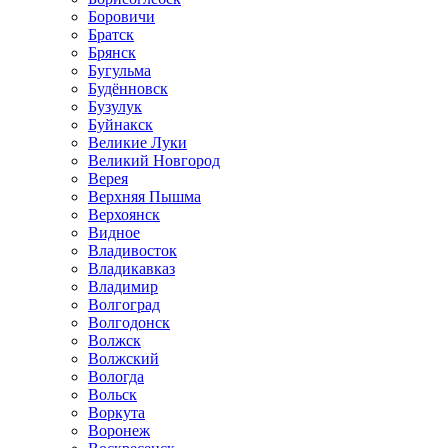
Боровичи
Братск
Брянск
Бугульма
Будённовск
Бузулук
Буйнакск
Великие Луки
Великий Новгород
Верея
Верхняя Пышма
Верхоянск
Видное
Владивосток
Владикавказ
Владимир
Волгоград
Волгодонск
Волжск
Волжский
Вологда
Вольск
Воркута
Воронеж