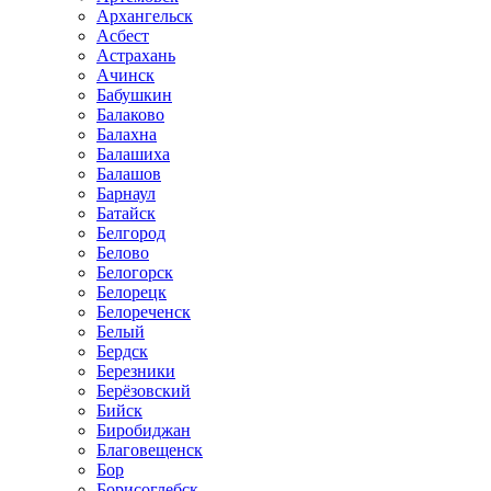
Архангельск
Асбест
Астрахань
Ачинск
Бабушкин
Балаково
Балахна
Балашиха
Балашов
Барнаул
Батайск
Белгород
Белово
Белогорск
Белорецк
Белореченск
Белый
Бердск
Березники
Берёзовский
Бийск
Биробиджан
Благовещенск
Бор
Борисоглебск