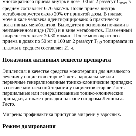
многократного приема внутрь в дозе 100 мг 2 раза/сут C
в
max
среднем составляет 6.76 мкг/мл. После приема внутрь
метаболизируется около 20% от принятой дозы. В плазме,
моче и кале человека идентифицировано 6 практически
неактивных метаболитов. Выводится в основном почками в
неизмененном виде (70%) и в виде метаболитов. Плазменный
клиренс составляет 20-30 мл/мин. После многократного
приема в дозах по 50 мг и 100 мг 2 раза/сут T
топирамата из
1/2
плазмы в среднем составляет 21 ч.
Показания активных веществ препарата
Эпилепсия: в качестве средства монотерапии для начального
лечения у пациентов старше 2 лет - парциальные или
первичные генерализованные тонико-клонические припадки;
в составе комплексной терапии у пациентов старше 2 лет -
парциальные или генерализованные тонико-клонические
припадки, а также припадки на фоне синдрома Леннокса-
Гасто.
Мигрень: профилактика приступов мигрени у взрослых.
Режим дозирования