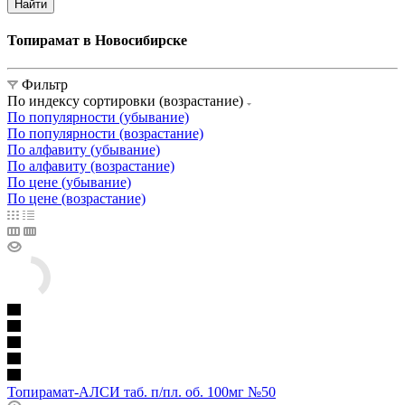
Найти
Топирамат в Новосибирске
Фильтр
По индексу сортировки (возрастание)
По популярности (убывание)
По популярности (возрастание)
По алфавиту (убывание)
По алфавиту (возрастание)
По цене (убывание)
По цене (возрастание)
Топирамат-АЛСИ таб. п/пл. об. 100мг №50