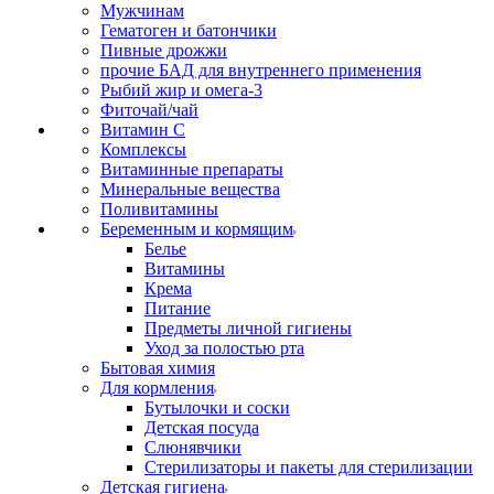
Мужчинам
Гематоген и батончики
Пивные дрожжи
прочие БАД для внутреннего применения
Рыбий жир и омега-3
Фиточай/чай
Витамин С
Комплексы
Витаминные препараты
Минеральные вещества
Поливитамины
Беременным и кормящим
Белье
Витамины
Крема
Питание
Предметы личной гигиены
Уход за полостью рта
Бытовая химия
Для кормления
Бутылочки и соски
Детская посуда
Слюнявчики
Стерилизаторы и пакеты для стерилизации
Детская гигиена