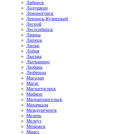
Лабинск
Ладушкин
Лениногорск
Ленинск-Кузнецкий
Лесной
Лесосибирск
Ливны
Липецк
Лиски
Лобня
Лысьва
Лыткарино
Любань
Люберцы
Магадан
Магас
Магнитогорск
Майкоп
Малоархангельск
Махачкала
Междуреченск
Мезень
Мелеуз
Мещовск
Миасс