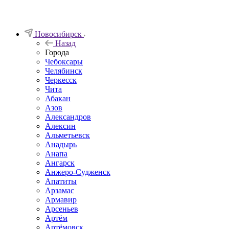
Новосибирск
Назад
Города
Чебоксары
Челябинск
Черкесск
Чита
Абакан
Азов
Александров
Алексин
Альметьевск
Анадырь
Анапа
Ангарск
Анжеро-Судженск
Апатиты
Арзамас
Армавир
Арсеньев
Артём
Артёмовск