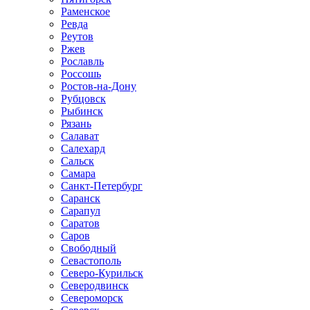
Раменское
Ревда
Реутов
Ржев
Рославль
Россошь
Ростов-на-Дону
Рубцовск
Рыбинск
Рязань
Салават
Салехард
Сальск
Самара
Санкт-Петербург
Саранск
Сарапул
Саратов
Саров
Свободный
Севастополь
Северо-Курильск
Северодвинск
Североморск