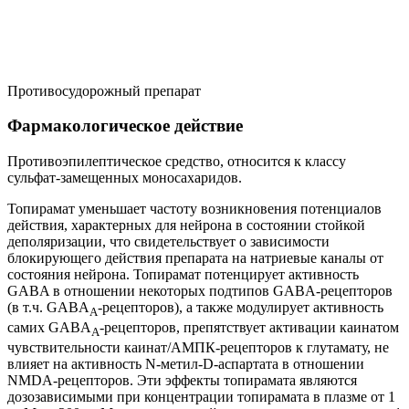
Противосудорожный препарат
Фармакологическое действие
Противоэпилептическое средство, относится к классу
сульфат-замещенных моносахаридов.
Топирамат уменьшает частоту возникновения потенциалов
действия, характерных для нейрона в состоянии стойкой
деполяризации, что свидетельствует о зависимости
блокирующего действия препарата на натриевые каналы от
состояния нейрона. Топирамат потенцирует активность
GABA в отношении некоторых подтипов GABA-рецепторов
(в т.ч. GABA
-рецепторов), а также модулирует активность
A
самих GABA
-рецепторов, препятствует активации каинатом
A
чувствительности каинат/АМПК-рецепторов к глутамату, не
влияет на активность N-метил-D-аспартата в отношении
NMDA-рецепторов. Эти эффекты топирамата являются
дозозависимыми при концентрации топирамата в плазме от 1