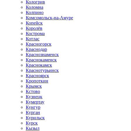
Кологрив
Коломна
Колпино
Комсомольск-на-Амуре
Копейск
Королёв
Кострома
Котлас
Красногорск
Краснодар
Краснознаменск
Краснокаменск
Краснокамск
Краснотурьинск
Красноярск
Кропоткин
Крымск
Кстово
Кузнецк
Кумертау
Кунгур
Курган
Курильск
Курск
Кызыл