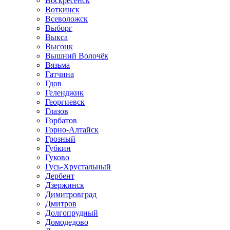
Воскресенск
Воткинск
Всеволожск
Выборг
Выкса
Высоцк
Вышний Волочёк
Вязьма
Гатчина
Гдов
Геленджик
Георгиевск
Глазов
Горбатов
Горно-Алтайск
Грозный
Губкин
Гуково
Гусь-Хрустальный
Дербент
Дзержинск
Димитровград
Дмитров
Долгопрудный
Домодедово