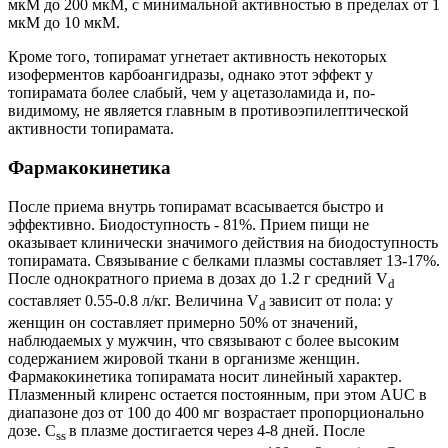
мкМ до 200 мкМ, с минимальной активностью в пределах от 1
мкМ до 10 мкМ.
Кроме того, топирамат угнетает активность некоторых
изоферментов карбоангидразы, однако этот эффект у
топирамата более слабый, чем у ацетазоламида и, по-
видимому, не является главным в противоэпилептической
активности топирамата.
Фармакокинетика
После приема внутрь топирамат всасывается быстро и
эффективно. Биодоступность - 81%. Прием пищи не
оказывает клинически значимого действия на биодоступность
топирамата. Связывание с белками плазмы составляет 13-17%.
После однократного приема в дозах до 1.2 г средний V
d
составляет 0.55-0.8 л/кг. Величина V
зависит от пола: у
d
женщин он составляет примерно 50% от значений,
наблюдаемых у мужчин, что связывают с более высоким
содержанием жировой ткани в организме женщин.
Фармакокинетика топирамата носит линейный характер.
Плазменный клиренс остается постоянным, при этом AUC в
диапазоне доз от 100 до 400 мг возрастает пропорционально
дозе. C
в плазме достигается через 4-8 дней. После
ss