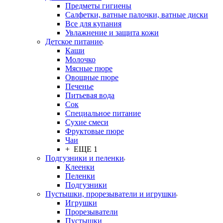
Предметы гигиены
Салфетки, ватные палочки, ватные диски
Все для купания
Увлажнение и защита кожи
Детское питание
Каши
Молочко
Мясные пюре
Овощные пюре
Печенье
Питьевая вода
Сок
Специальное питание
Сухие смеси
Фруктовые пюре
Чаи
+ ЕЩЕ 1
Подгузники и пеленки
Клеенки
Пеленки
Подгузники
Пустышки, прорезыватели и игрушки
Игрушки
Прорезыватели
Пустышки