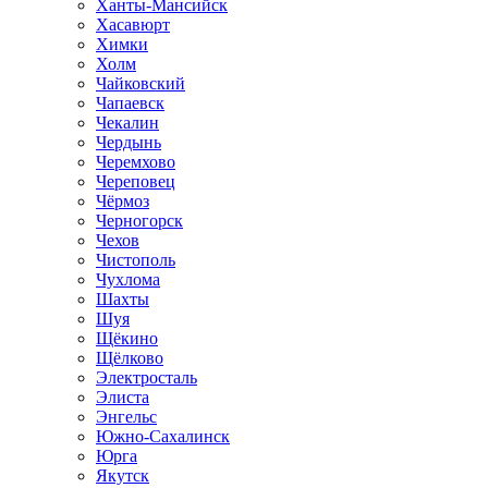
Ханты-Мансийск
Хасавюрт
Химки
Холм
Чайковский
Чапаевск
Чекалин
Чердынь
Черемхово
Череповец
Чёрмоз
Черногорск
Чехов
Чистополь
Чухлома
Шахты
Шуя
Щёкино
Щёлково
Электросталь
Элиста
Энгельс
Южно-Сахалинск
Юрга
Якутск