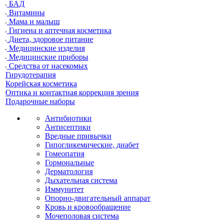
БАД
Витамины
Мама и малыш
Гигиена и аптечная косметика
Диета, здоровое питание
Медицинские изделия
Медицинские приборы
Средства от насекомых
Гирудотерапия
Корейская косметика
Оптика и контактная коррекция зрения
Подарочные наборы
Антибиотики
Антисептики
Вредные привычки
Гипогликемические, диабет
Гомеопатия
Гормональные
Дерматология
Дыхательная система
Иммунитет
Опорно-двигательный аппарат
Кровь и кровообращение
Мочеполовая система