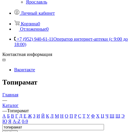
Ярославль
Личный кабинет
Корзина
0
Отложенные
0
+7 (952) 940-61-11
Оператор интернет-аптеки (с 9:00 до
18:00)
Контактная информация
Вконтакте
Топирамат
Главная
—
Каталог
—
Топирамат
А
Б
В
Г
Д
Е
Ж
З
И
Й
К
Л
М
Н
О
П
Р
С
Т
У
Ф
Х
Ц
Ч
Ш
Щ
Э
Ю
Я
A-Z
0-9