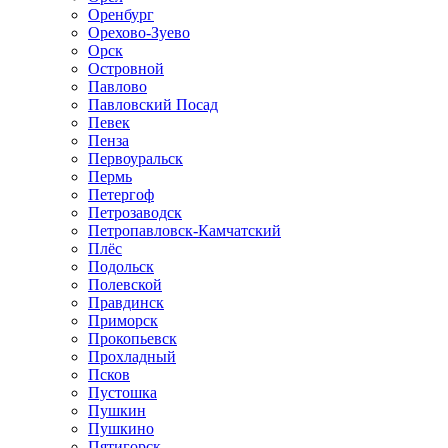
Оренбург
Орехово-Зуево
Орск
Островной
Павлово
Павловский Посад
Певек
Пенза
Первоуральск
Пермь
Петергоф
Петрозаводск
Петропавловск-Камчатский
Плёс
Подольск
Полевской
Правдинск
Приморск
Прокопьевск
Прохладный
Псков
Пустошка
Пушкин
Пушкино
Пятигорск