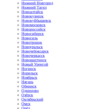
Нижний Новгород
Нижний Тагил
Новоалтайск
Новокузнецк
Новокуйбышевск
Новомосковск
Новороссийск
Новосибирск
Новосиль
Новотроицк
Новоуральск
Новочебоксарск
Новочеркасск
Новошахтинск
Новый Уренгой
Ногинск
Норильск
Ноябрьск
Нягань
Обнинск
Одинцово
Озёрск
Октябрьский
Омск
Орёл