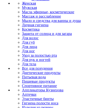
Женская
Мужская
Масла эфирные, косметические
Массаж и расслабление
Мыло и средства для ванны и душа
Личная гигиена
Косметика
Защита от солнца и для загара
Для волос
Для губ
Для лица
Для ног
Уход за полостью рта
Для рук и ногтей
Для тела
Все для похудения
Диетические продукты
Питьевая вода
Пищевые продукты
Спортивное питание
Аппликаторы Кузнецова
Аптечки
Эластичные бинты
Гигиена полости носа
Изделия из резины