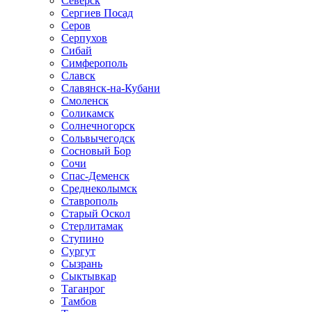
Северск
Сергиев Посад
Серов
Серпухов
Сибай
Симферополь
Славск
Славянск-на-Кубани
Смоленск
Соликамск
Солнечногорск
Сольвычегодск
Сосновый Бор
Сочи
Спас-Деменск
Среднеколымск
Ставрополь
Старый Оскол
Стерлитамак
Ступино
Сургут
Сызрань
Сыктывкар
Таганрог
Тамбов