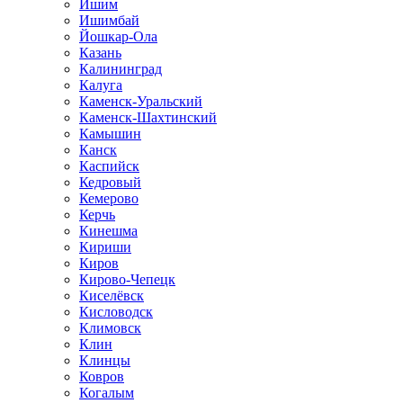
Ишим
Ишимбай
Йошкар-Ола
Казань
Калининград
Калуга
Каменск-Уральский
Каменск-Шахтинский
Камышин
Канск
Каспийск
Кедровый
Кемерово
Керчь
Кинешма
Кириши
Киров
Кирово-Чепецк
Киселёвск
Кисловодск
Климовск
Клин
Клинцы
Ковров
Когалым