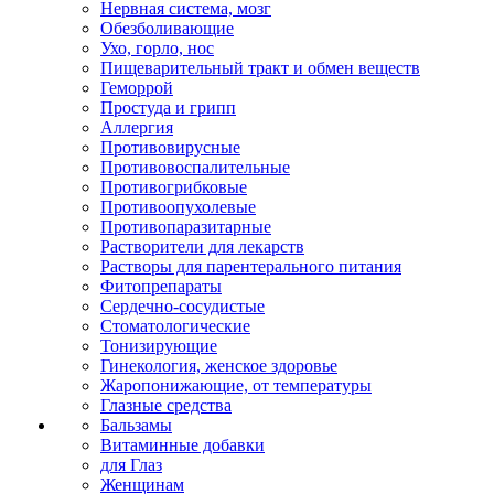
Нервная система, мозг
Обезболивающие
Ухо, горло, нос
Пищеварительный тракт и обмен веществ
Геморрой
Простуда и грипп
Аллергия
Противовирусные
Противовоспалительные
Противогрибковые
Противоопухолевые
Противопаразитарные
Растворители для лекарств
Растворы для парентерального питания
Фитопрепараты
Сердечно-сосудистые
Стоматологические
Тонизирующие
Гинекология, женское здоровье
Жаропонижающие, от температуры
Глазные средства
Бальзамы
Витаминные добавки
для Глаз
Женщинам