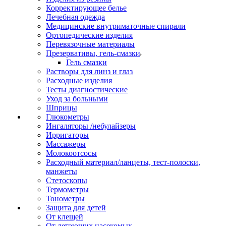
Корректирующее белье
Лечебная одежда
Медицинские внутриматочные спирали
Ортопедические изделия
Перевязочные материалы
Презервативы, гель-смазки
Гель смазки
Растворы для линз и глаз
Расходные изделия
Тесты диагностические
Уход за больными
Шприцы
Глюкометры
Ингаляторы /небулайзеры
Ирригаторы
Массажеры
Молокоотсосы
Расходный материал/ланцеты, тест-полоски,
манжеты
Стетоскопы
Термометры
Тонометры
Защита для детей
От клещей
От летающих насекомых