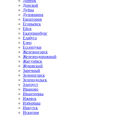
Донецк
Донской
Дубна
Духовщина
Евпатория
Егорьевск
Ейск
Екатеринбург
Елабуга
Елец
Ессентуки
Железногорск
Железнодорожный
Жигулёвск
Жуковский
Заречный
Зеленогорск
Зеленодольск
Златоуст
Иваново
Ивантеевка
Ижевск
Избербаш
Иркутск
Искитим