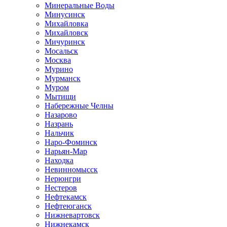
Минеральные Воды
Минусинск
Михайловка
Михайловск
Мичуринск
Мосальск
Москва
Мурино
Мурманск
Муром
Мытищи
Набережные Челны
Назарово
Назрань
Нальчик
Наро-Фоминск
Нарьян-Мар
Находка
Невинномысск
Нерюнгри
Нестеров
Нефтекамск
Нефтеюганск
Нижневартовск
Нижнекамск