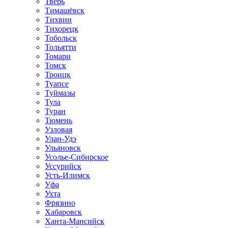
Тверь
Тимашёвск
Тихвин
Тихорецк
Тобольск
Тольятти
Томари
Томск
Троицк
Туапсе
Туймазы
Тула
Туран
Тюмень
Узловая
Улан-Удэ
Ульяновск
Усолье-Сибирское
Уссурийск
Усть-Илимск
Уфа
Ухта
Фрязино
Хабаровск
Ханта-Мансийск