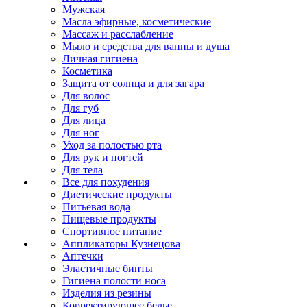
Мужская
Масла эфирные, косметические
Массаж и расслабление
Мыло и средства для ванны и душа
Личная гигиена
Косметика
Защита от солнца и для загара
Для волос
Для губ
Для лица
Для ног
Уход за полостью рта
Для рук и ногтей
Для тела
Все для похудения
Диетические продукты
Питьевая вода
Пищевые продукты
Спортивное питание
Аппликаторы Кузнецова
Аптечки
Эластичные бинты
Гигиена полости носа
Изделия из резины
Корректирующее белье