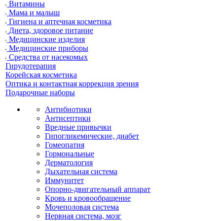
Витамины
Мама и малыш
Гигиена и аптечная косметика
Диета, здоровое питание
Медицинские изделия
Медицинские приборы
Средства от насекомых
Гирудотерапия
Корейская косметика
Оптика и контактная коррекция зрения
Подарочные наборы
Антибиотики
Антисептики
Вредные привычки
Гипогликемические, диабет
Гомеопатия
Гормональные
Дерматология
Дыхательная система
Иммунитет
Опорно-двигательный аппарат
Кровь и кровообращение
Мочеполовая система
Нервная система, мозг