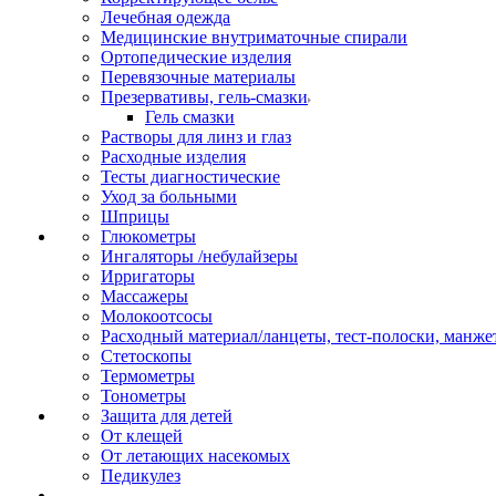
Лечебная одежда
Медицинские внутриматочные спирали
Ортопедические изделия
Перевязочные материалы
Презервативы, гель-смазки
Гель смазки
Растворы для линз и глаз
Расходные изделия
Тесты диагностические
Уход за больными
Шприцы
Глюкометры
Ингаляторы /небулайзеры
Ирригаторы
Массажеры
Молокоотсосы
Расходный материал/ланцеты, тест-полоски, манже
Стетоскопы
Термометры
Тонометры
Защита для детей
От клещей
От летающих насекомых
Педикулез