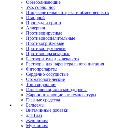
Обезболивающие
Ухо, горло, нос
Пищеварительный тракт и обмен веществ
Геморрой
Простуда и грипп
Аллергия
Противовирусные
Противовоспалительные
Противогрибковые
Противоопухолевые
Противопаразитарные
Растворители для лекарств
Растворы для парентерального питания
Фитопрепараты
Сердечно-сосудистые
Стоматологические
Тонизирующие
Гинекология, женское здоровье
Жаропонижающие, от температуры
Глазные средства
Бальзамы
Витаминные добавки
для Глаз
Женщинам
Мужчинам