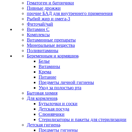
Гематоген и батончики
Пивные дрожжи
прочие БАД для внутреннего применения
Рыбий жир и омега-3
Фиточай/чай
Витамин С
Комплексы
Витаминные препараты
Минеральные вещества
Поливитамины
Беременным и кормящим
Белье
Витамины
Крема
Питание
Предметы личной гигиены
Уход за полостью рта
Бытовая химия
Для кормления
Бутылочки и соски
Детская посуда
Слюнявчики
Стерилизаторы и пакеты для стерилизации
Детская гигиена
Предметы гигиены