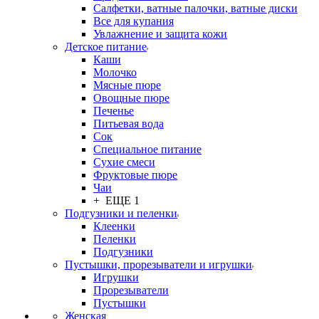
Салфетки, ватные палочки, ватные диски
Все для купания
Увлажнение и защита кожи
Детское питание
Каши
Молочко
Мясные пюре
Овощные пюре
Печенье
Питьевая вода
Сок
Специальное питание
Сухие смеси
Фруктовые пюре
Чаи
+ ЕЩЕ 1
Подгузники и пеленки
Клеенки
Пеленки
Подгузники
Пустышки, прорезыватели и игрушки
Игрушки
Прорезыватели
Пустышки
Женская