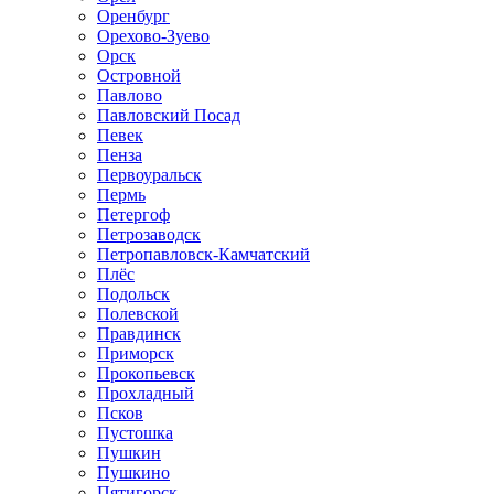
Оренбург
Орехово-Зуево
Орск
Островной
Павлово
Павловский Посад
Певек
Пенза
Первоуральск
Пермь
Петергоф
Петрозаводск
Петропавловск-Камчатский
Плёс
Подольск
Полевской
Правдинск
Приморск
Прокопьевск
Прохладный
Псков
Пустошка
Пушкин
Пушкино
Пятигорск