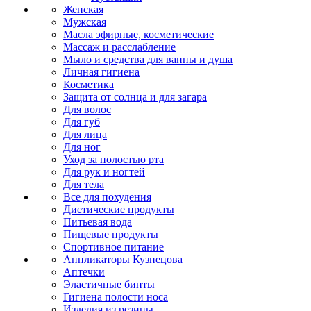
Женская
Мужская
Масла эфирные, косметические
Массаж и расслабление
Мыло и средства для ванны и душа
Личная гигиена
Косметика
Защита от солнца и для загара
Для волос
Для губ
Для лица
Для ног
Уход за полостью рта
Для рук и ногтей
Для тела
Все для похудения
Диетические продукты
Питьевая вода
Пищевые продукты
Спортивное питание
Аппликаторы Кузнецова
Аптечки
Эластичные бинты
Гигиена полости носа
Изделия из резины