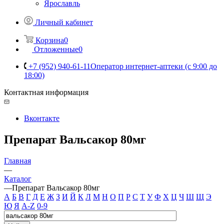
Ярославль
Личный кабинет
Корзина
0
Отложенные
0
+7 (952) 940-61-11
Оператор интернет-аптеки (с 9:00 до
18:00)
Контактная информация
Вконтакте
Препарат Вальсакор 80мг
Главная
—
Каталог
—
Препарат Вальсакор 80мг
А
Б
В
Г
Д
Е
Ж
З
И
Й
К
Л
М
Н
О
П
Р
С
Т
У
Ф
Х
Ц
Ч
Ш
Щ
Э
Ю
Я
A-Z
0-9