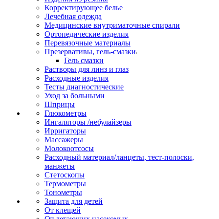
Корректирующее белье
Лечебная одежда
Медицинские внутриматочные спирали
Ортопедические изделия
Перевязочные материалы
Презервативы, гель-смазки
Гель смазки
Растворы для линз и глаз
Расходные изделия
Тесты диагностические
Уход за больными
Шприцы
Глюкометры
Ингаляторы /небулайзеры
Ирригаторы
Массажеры
Молокоотсосы
Расходный материал/ланцеты, тест-полоски,
манжеты
Стетоскопы
Термометры
Тонометры
Защита для детей
От клещей
От летающих насекомых