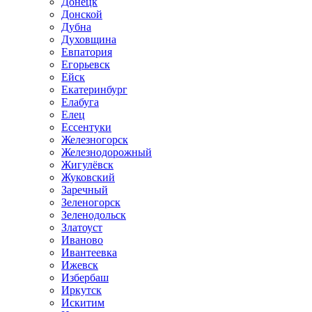
Донецк
Донской
Дубна
Духовщина
Евпатория
Егорьевск
Ейск
Екатеринбург
Елабуга
Елец
Ессентуки
Железногорск
Железнодорожный
Жигулёвск
Жуковский
Заречный
Зеленогорск
Зеленодольск
Златоуст
Иваново
Ивантеевка
Ижевск
Избербаш
Иркутск
Искитим