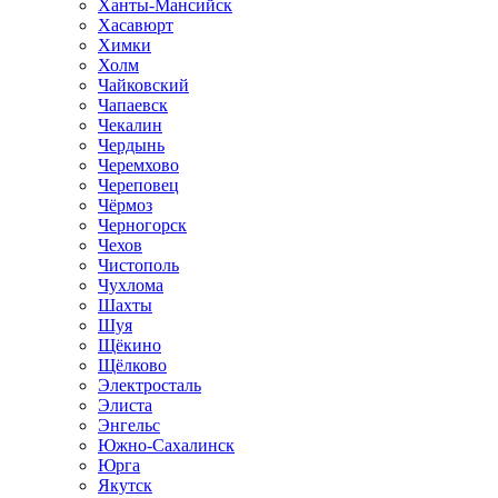
Ханты-Мансийск
Хасавюрт
Химки
Холм
Чайковский
Чапаевск
Чекалин
Чердынь
Черемхово
Череповец
Чёрмоз
Черногорск
Чехов
Чистополь
Чухлома
Шахты
Шуя
Щёкино
Щёлково
Электросталь
Элиста
Энгельс
Южно-Сахалинск
Юрга
Якутск