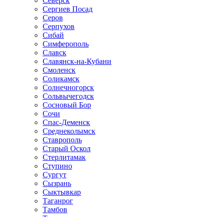
Северск
Сергиев Посад
Серов
Серпухов
Сибай
Симферополь
Славск
Славянск-на-Кубани
Смоленск
Соликамск
Солнечногорск
Сольвычегодск
Сосновый Бор
Сочи
Спас-Деменск
Среднеколымск
Ставрополь
Старый Оскол
Стерлитамак
Ступино
Сургут
Сызрань
Сыктывкар
Таганрог
Тамбов