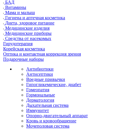
БАД
Витамины
Мама и малыш
Гигиена и аптечная косметика
Диета, здоровое питание
Медицинские изделия
Медицинские приборы
Средства от насекомых
Гирудотерапия
Корейская косметика
Оптика и контактная коррекция зрения
Подарочные наборы
Антибиотики
Антисептики
Вредные привычки
Гипогликемические, диабет
Гомеопатия
Гормональные
Дерматология
Дыхательная система
Иммунитет
Опорно-двигательный аппарат
Кровь и кровообращение
Мочеполовая система