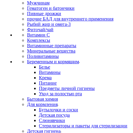
Мужчинам
Гематоген и батончики
Пивные дрожжи
прочие БАД для внутреннего применения
Рыбий жир и омега-3
Фиточай/чай
Витамин С
Комплексы
Витаминные препараты
Минеральные вещества
Поливитамины
Беременным и кормящим
Белье
Витамины
Крема
Питание
Предметы личной гигиены
Уход за полостью рта
Бытовая химия
Для кормления
Бутылочки и соски
Детская посуда
Слюнявчики
Стерилизаторы и пакеты для стерилизации
Детская гигиена