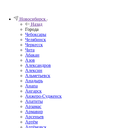
Новосибирск
Назад
Города
Чебоксары
Челябинск
Черкесск
Чита
Абакан
Азов
Александров
Алексин
Альметьевск
Анадырь
Анапа
Ангарск
Анжеро-Судженск
Апатиты
Арзамас
Армавир
Арсеньев
Артём
Артёмовск