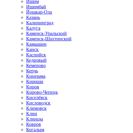
Ишим
Ишимбай
Йошкар-Ола
Казань
Калининград
Калуга
Каменск-Уральский
Каменск-Шахтинский
Камышин
Канск
Каспийск
Кедровый
Кемерово
Керчь
Кинешма
Кириши
Киров
Кирово-Чепецк
Киселёвск
Кисловодск
Климовск
Клин
Клинцы
Ковров
Когалым