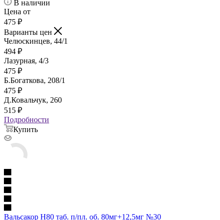
В наличии
Цена от
475
₽
Варианты цен
Челюскинцев, 44/1
494
₽
Лазурная, 4/3
475
₽
Б.Богаткова, 208/1
475
₽
Д.Ковальчук, 260
515
₽
Подробности
Купить
Вальсакор Н80 таб. п/пл. об. 80мг+12,5мг №30