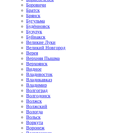
Боровичи
Братск
Брянск
Бугульма
Будённовск
Бузулук
Буйнакск
Великие Луки
Великий Новгород
Верея
Верхняя Пышма
Верхоянск
Видное
Владивосток
Владикавказ
Владимир
Волгоград
Волгодонск
Волжск
Волжский
Вологда
Вольск
Воркута
Воронеж