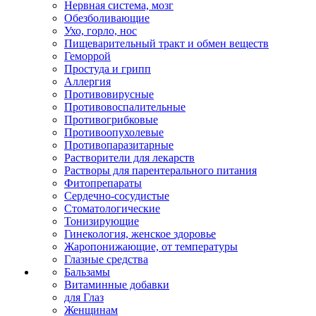
Нервная система, мозг
Обезболивающие
Ухо, горло, нос
Пищеварительный тракт и обмен веществ
Геморрой
Простуда и грипп
Аллергия
Противовирусные
Противовоспалительные
Противогрибковые
Противоопухолевые
Противопаразитарные
Растворители для лекарств
Растворы для парентерального питания
Фитопрепараты
Сердечно-сосудистые
Стоматологические
Тонизирующие
Гинекология, женское здоровье
Жаропонижающие, от температуры
Глазные средства
Бальзамы
Витаминные добавки
для Глаз
Женщинам