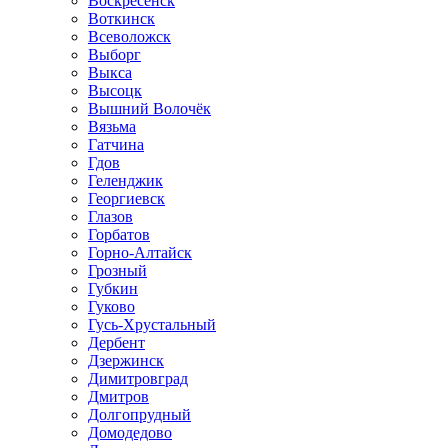
Воскресенск
Воткинск
Всеволожск
Выборг
Выкса
Высоцк
Вышний Волочёк
Вязьма
Гатчина
Гдов
Геленджик
Георгиевск
Глазов
Горбатов
Горно-Алтайск
Грозный
Губкин
Гуково
Гусь-Хрустальный
Дербент
Дзержинск
Димитровград
Дмитров
Долгопрудный
Домодедово