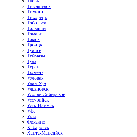
Тверь
Тимашёвск
Тихвин
Тихорецк
Тобольск
Тольятти
Томари
Томск
Троицк
Туапсе
Туймазы
Тула
Туран
Тюмень
Узловая
Улан-Удэ
Ульяновск
Усолье-Сибирское
Уссурийск
Усть-Илимск
Уфа
Ухта
Фрязино
Хабаровск
Ханта-Мансийск