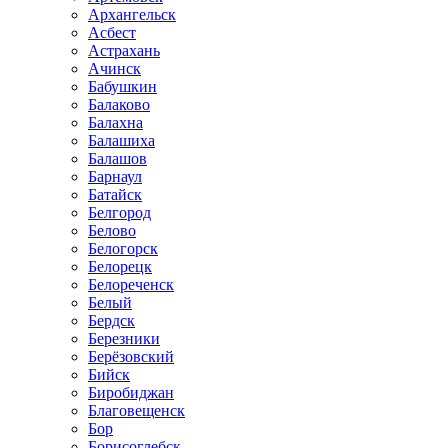
Архангельск
Асбест
Астрахань
Ачинск
Бабушкин
Балаково
Балахна
Балашиха
Балашов
Барнаул
Батайск
Белгород
Белово
Белогорск
Белорецк
Белореченск
Белый
Бердск
Березники
Берёзовский
Бийск
Биробиджан
Благовещенск
Бор
Борисоглебск