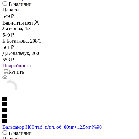
В наличии
Цена от
549
₽
Варианты цен
Лазурная, 4/3
549
₽
Б.Богаткова, 208/1
561
₽
Д.Ковальчук, 260
553
₽
Подробности
Купить
Вальсакор Н80 таб. п/пл. об. 80мг+12,5мг №90
В наличии
Цена от