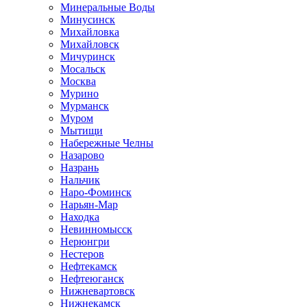
Минеральные Воды
Минусинск
Михайловка
Михайловск
Мичуринск
Мосальск
Москва
Мурино
Мурманск
Муром
Мытищи
Набережные Челны
Назарово
Назрань
Нальчик
Наро-Фоминск
Нарьян-Мар
Находка
Невинномысск
Нерюнгри
Нестеров
Нефтекамск
Нефтеюганск
Нижневартовск
Нижнекамск