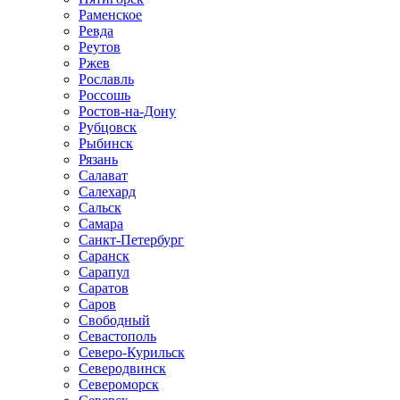
Раменское
Ревда
Реутов
Ржев
Рославль
Россошь
Ростов-на-Дону
Рубцовск
Рыбинск
Рязань
Салават
Салехард
Сальск
Самара
Санкт-Петербург
Саранск
Сарапул
Саратов
Саров
Свободный
Севастополь
Северо-Курильск
Северодвинск
Североморск