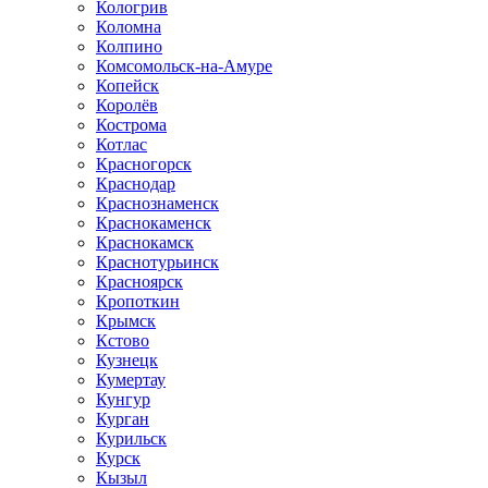
Кологрив
Коломна
Колпино
Комсомольск-на-Амуре
Копейск
Королёв
Кострома
Котлас
Красногорск
Краснодар
Краснознаменск
Краснокаменск
Краснокамск
Краснотурьинск
Красноярск
Кропоткин
Крымск
Кстово
Кузнецк
Кумертау
Кунгур
Курган
Курильск
Курск
Кызыл