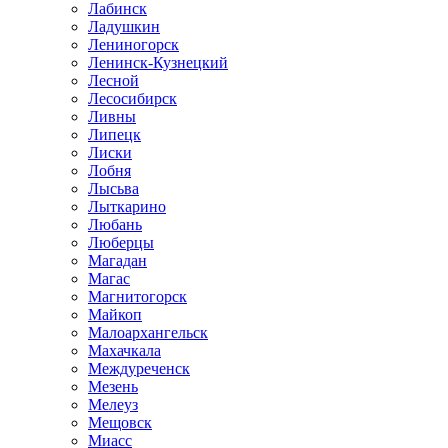
Лабинск
Ладушкин
Лениногорск
Ленинск-Кузнецкий
Лесной
Лесосибирск
Ливны
Липецк
Лиски
Лобня
Лысьва
Лыткарино
Любань
Люберцы
Магадан
Магас
Магнитогорск
Майкоп
Малоархангельск
Махачкала
Междуреченск
Мезень
Мелеуз
Мещовск
Миасс