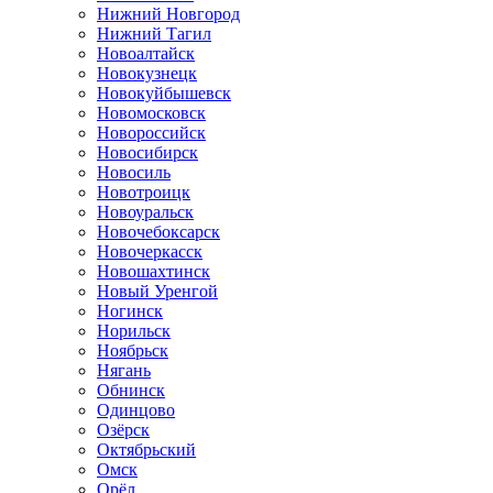
Нижний Новгород
Нижний Тагил
Новоалтайск
Новокузнецк
Новокуйбышевск
Новомосковск
Новороссийск
Новосибирск
Новосиль
Новотроицк
Новоуральск
Новочебоксарск
Новочеркасск
Новошахтинск
Новый Уренгой
Ногинск
Норильск
Ноябрьск
Нягань
Обнинск
Одинцово
Озёрск
Октябрьский
Омск
Орёл