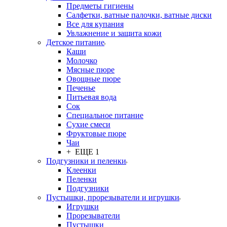
Предметы гигиены
Салфетки, ватные палочки, ватные диски
Все для купания
Увлажнение и защита кожи
Детское питание
Каши
Молочко
Мясные пюре
Овощные пюре
Печенье
Питьевая вода
Сок
Специальное питание
Сухие смеси
Фруктовые пюре
Чаи
+ ЕЩЕ 1
Подгузники и пеленки
Клеенки
Пеленки
Подгузники
Пустышки, прорезыватели и игрушки
Игрушки
Прорезыватели
Пустышки