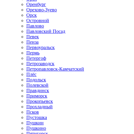
Оренбург
Орехово-Зуево
Орск
Островной
Павлово
Павловский Посад
Певек
Пенза
Первоуральск
Пермь
Петергоф
Петрозаводск
Петропавловск-Камчатский
Плёс
Подольск
Полевской
Правдинск
Приморск
Прокопьевск
Прохладный
Псков
Пустошка
Пушкин
Пушкино
Пятигорск