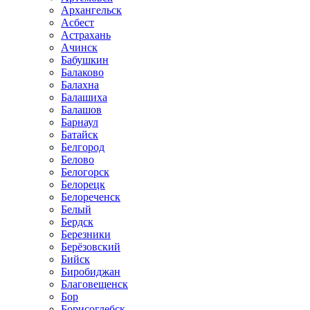
Архангельск
Асбест
Астрахань
Ачинск
Бабушкин
Балаково
Балахна
Балашиха
Балашов
Барнаул
Батайск
Белгород
Белово
Белогорск
Белорецк
Белореченск
Белый
Бердск
Березники
Берёзовский
Бийск
Биробиджан
Благовещенск
Бор
Борисоглебск