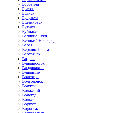
Боровичи
Братск
Брянск
Бугульма
Будённовск
Бузулук
Буйнакск
Великие Луки
Великий Новгород
Верея
Верхняя Пышма
Верхоянск
Видное
Владивосток
Владикавказ
Владимир
Волгоград
Волгодонск
Волжск
Волжский
Вологда
Вольск
Воркута
Воронеж