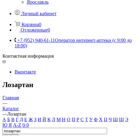
Ярославль
Личный кабинет
Корзина
0
Отложенные
0
+7 (952) 940-61-11
Оператор интернет-аптеки (с 9:00 до
18:00)
Контактная информация
Вконтакте
Лозартан
Главная
—
Каталог
—
Лозартан
А
Б
В
Г
Д
Е
Ж
З
И
Й
К
Л
М
Н
О
П
Р
С
Т
У
Ф
Х
Ц
Ч
Ш
Щ
Э
Ю
Я
A-Z
0-9