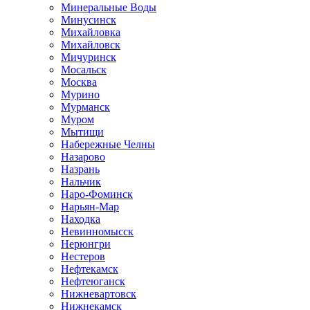
Минеральные Воды
Минусинск
Михайловка
Михайловск
Мичуринск
Мосальск
Москва
Мурино
Мурманск
Муром
Мытищи
Набережные Челны
Назарово
Назрань
Нальчик
Наро-Фоминск
Нарьян-Мар
Находка
Невинномысск
Нерюнгри
Нестеров
Нефтекамск
Нефтеюганск
Нижневартовск
Нижнекамск