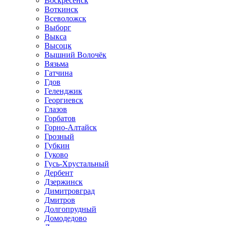
Воскресенск
Воткинск
Всеволожск
Выборг
Выкса
Высоцк
Вышний Волочёк
Вязьма
Гатчина
Гдов
Геленджик
Георгиевск
Глазов
Горбатов
Горно-Алтайск
Грозный
Губкин
Гуково
Гусь-Хрустальный
Дербент
Дзержинск
Димитровград
Дмитров
Долгопрудный
Домодедово