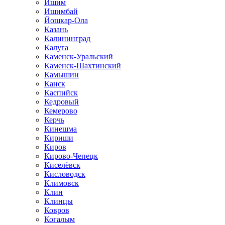
Ишим
Ишимбай
Йошкар-Ола
Казань
Калининград
Калуга
Каменск-Уральский
Каменск-Шахтинский
Камышин
Канск
Каспийск
Кедровый
Кемерово
Керчь
Кинешма
Кириши
Киров
Кирово-Чепецк
Киселёвск
Кисловодск
Климовск
Клин
Клинцы
Ковров
Когалым