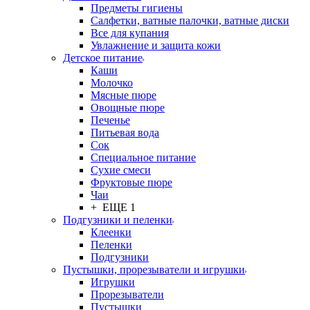
Предметы гигиены
Салфетки, ватные палочки, ватные диски
Все для купания
Увлажнение и защита кожи
Детское питание
Каши
Молочко
Мясные пюре
Овощные пюре
Печенье
Питьевая вода
Сок
Специальное питание
Сухие смеси
Фруктовые пюре
Чаи
+ ЕЩЕ 1
Подгузники и пеленки
Клеенки
Пеленки
Подгузники
Пустышки, прорезыватели и игрушки
Игрушки
Прорезыватели
Пустышки