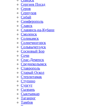
Северск
Сергиев Посад
Серов
Серпухов
Сибай
Симферополь
Славск
Славянск-на-Кубани
Смоленск
Соликамск
Солнечногорск
Сольвычегодск
Сосновый Бор
Сочи
Спас-Деменск
Среднеколымск
Ставрополь
Старый Оскол
Стерлитамак
Ступино
Сургут
Сызрань
Сыктывкар
Таганрог
Тамбов