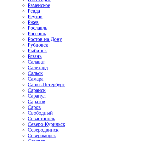
Раменское
Ревда
Реутов
Ржев
Рославль
Россошь
Ростов-на-Дону
Рубцовск
Рыбинск
Рязань
Салават
Салехард
Сальск
Самара
Санкт-Петербург
Саранск
Сарапул
Саратов
Саров
Свободный
Севастополь
Северо-Курильск
Северодвинск
Североморск