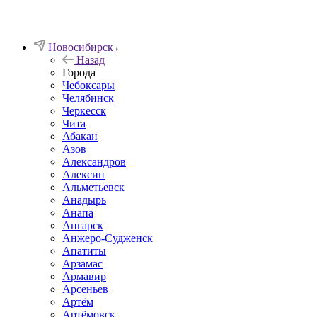
Новосибирск
Назад
Города
Чебоксары
Челябинск
Черкесск
Чита
Абакан
Азов
Александров
Алексин
Альметьевск
Анадырь
Анапа
Ангарск
Анжеро-Судженск
Апатиты
Арзамас
Армавир
Арсеньев
Артём
Артёмовск