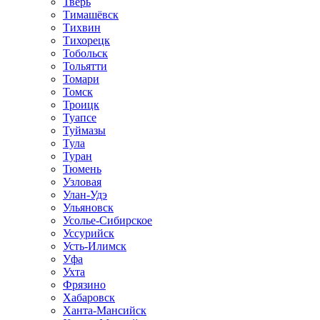
Тверь
Тимашёвск
Тихвин
Тихорецк
Тобольск
Тольятти
Томари
Томск
Троицк
Туапсе
Туймазы
Тула
Туран
Тюмень
Узловая
Улан-Удэ
Ульяновск
Усолье-Сибирское
Уссурийск
Усть-Илимск
Уфа
Ухта
Фрязино
Хабаровск
Ханта-Мансийск