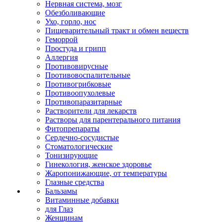
Нервная система, мозг
Обезболивающие
Ухо, горло, нос
Пищеварительный тракт и обмен веществ
Геморрой
Простуда и грипп
Аллергия
Противовирусные
Противовоспалительные
Противогрибковые
Противоопухолевые
Противопаразитарные
Растворители для лекарств
Растворы для парентерального питания
Фитопрепараты
Сердечно-сосудистые
Стоматологические
Тонизирующие
Гинекология, женское здоровье
Жаропонижающие, от температуры
Глазные средства
Бальзамы
Витаминные добавки
для Глаз
Женщинам