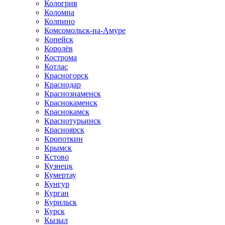
Кологрив
Коломна
Колпино
Комсомольск-на-Амуре
Копейск
Королёв
Кострома
Котлас
Красногорск
Краснодар
Краснознаменск
Краснокаменск
Краснокамск
Краснотурьинск
Красноярск
Кропоткин
Крымск
Кстово
Кузнецк
Кумертау
Кунгур
Курган
Курильск
Курск
Кызыл