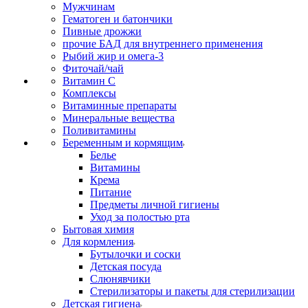
Мужчинам
Гематоген и батончики
Пивные дрожжи
прочие БАД для внутреннего применения
Рыбий жир и омега-3
Фиточай/чай
Витамин С
Комплексы
Витаминные препараты
Минеральные вещества
Поливитамины
Беременным и кормящим
Белье
Витамины
Крема
Питание
Предметы личной гигиены
Уход за полостью рта
Бытовая химия
Для кормления
Бутылочки и соски
Детская посуда
Слюнявчики
Стерилизаторы и пакеты для стерилизации
Детская гигиена