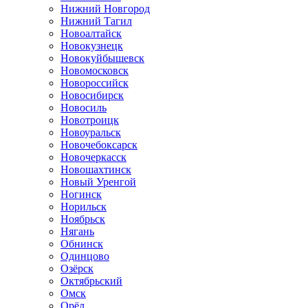
Нижний Новгород
Нижний Тагил
Новоалтайск
Новокузнецк
Новокуйбышевск
Новомосковск
Новороссийск
Новосибирск
Новосиль
Новотроицк
Новоуральск
Новочебоксарск
Новочеркасск
Новошахтинск
Новый Уренгой
Ногинск
Норильск
Ноябрьск
Нягань
Обнинск
Одинцово
Озёрск
Октябрьский
Омск
Орёл