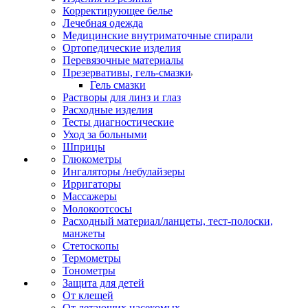
Корректирующее белье
Лечебная одежда
Медицинские внутриматочные спирали
Ортопедические изделия
Перевязочные материалы
Презервативы, гель-смазки
Гель смазки
Растворы для линз и глаз
Расходные изделия
Тесты диагностические
Уход за больными
Шприцы
Глюкометры
Ингаляторы /небулайзеры
Ирригаторы
Массажеры
Молокоотсосы
Расходный материал/ланцеты, тест-полоски,
манжеты
Стетоскопы
Термометры
Тонометры
Защита для детей
От клещей
От летающих насекомых