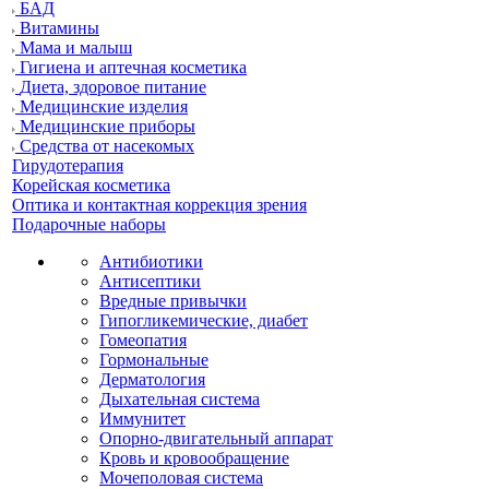
БАД
Витамины
Мама и малыш
Гигиена и аптечная косметика
Диета, здоровое питание
Медицинские изделия
Медицинские приборы
Средства от насекомых
Гирудотерапия
Корейская косметика
Оптика и контактная коррекция зрения
Подарочные наборы
Антибиотики
Антисептики
Вредные привычки
Гипогликемические, диабет
Гомеопатия
Гормональные
Дерматология
Дыхательная система
Иммунитет
Опорно-двигательный аппарат
Кровь и кровообращение
Мочеполовая система