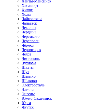
Ханты-Мансийск
Хасавюрт
Химки
Холм
Чайковский
Чапаевск
Чекалин
Чердынь
Черемхово
Череповец
Чёрмоз
Черногорск
Чехов
Чистополь
Чухлома
Шахты
Шуя
Щёкино
Щёлково
Электросталь
Элиста
Энгельс
Южно-Сахалинск
Юрга
Якутск