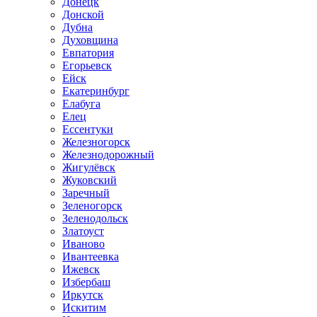
Донецк
Донской
Дубна
Духовщина
Евпатория
Егорьевск
Ейск
Екатеринбург
Елабуга
Елец
Ессентуки
Железногорск
Железнодорожный
Жигулёвск
Жуковский
Заречный
Зеленогорск
Зеленодольск
Златоуст
Иваново
Ивантеевка
Ижевск
Избербаш
Иркутск
Искитим