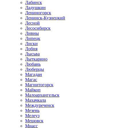
Лабинск
Ладушкин
Лениногорск
Ленинск-Кузнецкий
Лесной
Лесосибирск
Ливны
Липецк
Лиски
Лобня
Лысьва
Лыткарино
Любань
Люберцы
Магадан
Магас
Магнитогорск
Майкоп
Малоархангельск
Махачкала
Междуреченск
Мезень
Мелеуз
Мещовск
Миасс