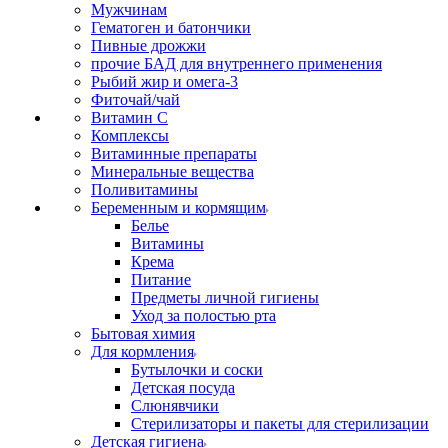
Мужчинам
Гематоген и батончики
Пивные дрожжи
прочие БАД для внутреннего применения
Рыбий жир и омега-3
Фиточай/чай
Витамин С
Комплексы
Витаминные препараты
Минеральные вещества
Поливитамины
Беременным и кормящим
Белье
Витамины
Крема
Питание
Предметы личной гигиены
Уход за полостью рта
Бытовая химия
Для кормления
Бутылочки и соски
Детская посуда
Слюнявчики
Стерилизаторы и пакеты для стерилизации
Детская гигиена