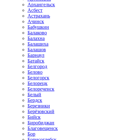
Архангельск
Асбест
Астрахань
Ачинск
Бабушкин
Балаково
Балахна
Балашиха
Балашов
Барнаул
Батайск
Белгород
Белово
Белогорск
Белорецк
Белореченск
Белый
Бердск
Березники
Берёзовский
Бийск
Биробиджан
Благовещенск
Бор
Борисоглебск