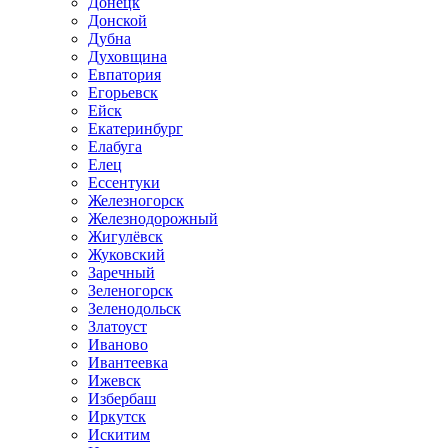
Донецк
Донской
Дубна
Духовщина
Евпатория
Егорьевск
Ейск
Екатеринбург
Елабуга
Елец
Ессентуки
Железногорск
Железнодорожный
Жигулёвск
Жуковский
Заречный
Зеленогорск
Зеленодольск
Златоуст
Иваново
Ивантеевка
Ижевск
Избербаш
Иркутск
Искитим