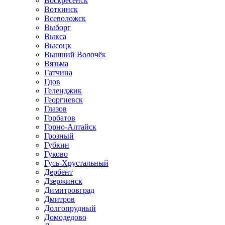
Воскресенск
Воткинск
Всеволожск
Выборг
Выкса
Высоцк
Вышний Волочёк
Вязьма
Гатчина
Гдов
Геленджик
Георгиевск
Глазов
Горбатов
Горно-Алтайск
Грозный
Губкин
Гуково
Гусь-Хрустальный
Дербент
Дзержинск
Димитровград
Дмитров
Долгопрудный
Домодедово