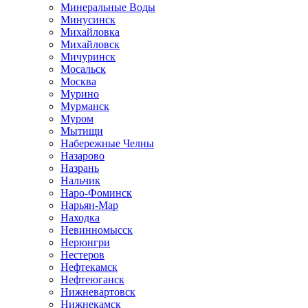
Минеральные Воды
Минусинск
Михайловка
Михайловск
Мичуринск
Мосальск
Москва
Мурино
Мурманск
Муром
Мытищи
Набережные Челны
Назарово
Назрань
Нальчик
Наро-Фоминск
Нарьян-Мар
Находка
Невинномысск
Нерюнгри
Нестеров
Нефтекамск
Нефтеюганск
Нижневартовск
Нижнекамск