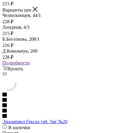
215
₽
Варианты цен
Челюскинцев, 44/1
228
₽
Лазурная, 4/3
215
₽
Б.Богаткова, 208/1
216
₽
Д.Ковальчук, 260
228
₽
Подробности
Купить
Эналаприл Гексал таб. 5мг №20
В наличии
Цена от