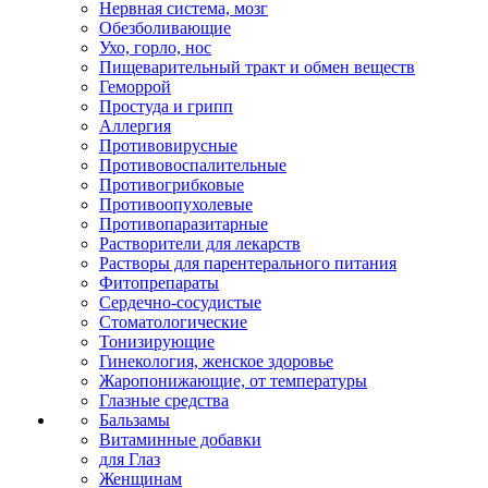
Нервная система, мозг
Обезболивающие
Ухо, горло, нос
Пищеварительный тракт и обмен веществ
Геморрой
Простуда и грипп
Аллергия
Противовирусные
Противовоспалительные
Противогрибковые
Противоопухолевые
Противопаразитарные
Растворители для лекарств
Растворы для парентерального питания
Фитопрепараты
Сердечно-сосудистые
Стоматологические
Тонизирующие
Гинекология, женское здоровье
Жаропонижающие, от температуры
Глазные средства
Бальзамы
Витаминные добавки
для Глаз
Женщинам