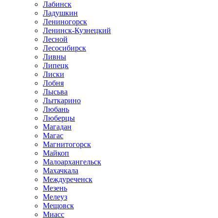
Лабинск
Ладушкин
Лениногорск
Ленинск-Кузнецкий
Лесной
Лесосибирск
Ливны
Липецк
Лиски
Лобня
Лысьва
Лыткарино
Любань
Люберцы
Магадан
Магас
Магнитогорск
Майкоп
Малоархангельск
Махачкала
Междуреченск
Мезень
Мелеуз
Мещовск
Миасс