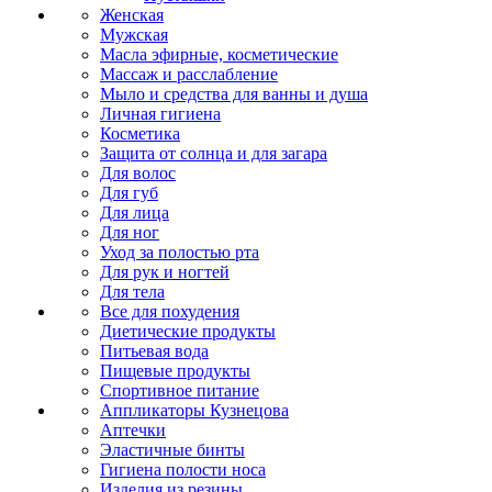
Женская
Мужская
Масла эфирные, косметические
Массаж и расслабление
Мыло и средства для ванны и душа
Личная гигиена
Косметика
Защита от солнца и для загара
Для волос
Для губ
Для лица
Для ног
Уход за полостью рта
Для рук и ногтей
Для тела
Все для похудения
Диетические продукты
Питьевая вода
Пищевые продукты
Спортивное питание
Аппликаторы Кузнецова
Аптечки
Эластичные бинты
Гигиена полости носа
Изделия из резины