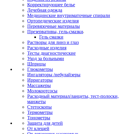
Корректирующее белье
Лечебная одежда
Медицинские внутриматочные спирали
Ортопедические изделия
Перевязочные материалы
Презервативы, гель-смазки
Гель смазки
Растворы для линз и глаз
Расходные изделия
Тесты диагностические
Уход за больными
Шприцы
Глюкометры
Ингаляторы /небулайзеры
Ирригаторы
Массажеры
Молокоотсосы
Расходный материал/ланцеты, тест-полоски,
манжеты
Стетоскопы
Термометры
Тонометры
Защита для детей
От клещей
От летающих насекомых