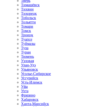
Тверь
Тимашёвск
Тихвин
Тихорецк
Тобольск
Тольятти
Томари
Томск
Троицк
Туапсе
Туймазы
Тула
Туран
Тюмень
Узловая
Улан-Удэ
Ульяновск
Усолье-Сибирское
Уссурийск
Усть-Илимск
Уфа
Ухта
Фрязино
Хабаровск
Ханта-Мансийск