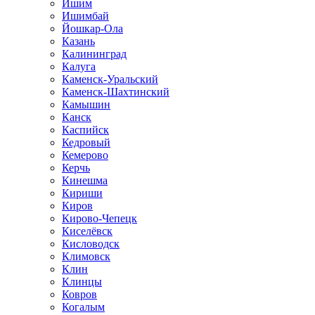
Ишим
Ишимбай
Йошкар-Ола
Казань
Калининград
Калуга
Каменск-Уральский
Каменск-Шахтинский
Камышин
Канск
Каспийск
Кедровый
Кемерово
Керчь
Кинешма
Кириши
Киров
Кирово-Чепецк
Киселёвск
Кисловодск
Климовск
Клин
Клинцы
Ковров
Когалым