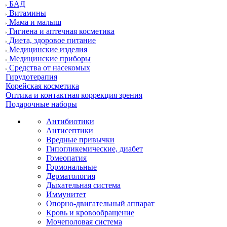
БАД
Витамины
Мама и малыш
Гигиена и аптечная косметика
Диета, здоровое питание
Медицинские изделия
Медицинские приборы
Средства от насекомых
Гирудотерапия
Корейская косметика
Оптика и контактная коррекция зрения
Подарочные наборы
Антибиотики
Антисептики
Вредные привычки
Гипогликемические, диабет
Гомеопатия
Гормональные
Дерматология
Дыхательная система
Иммунитет
Опорно-двигательный аппарат
Кровь и кровообращение
Мочеполовая система