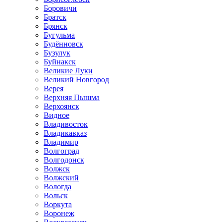
Боровичи
Братск
Брянск
Бугульма
Будённовск
Бузулук
Буйнакск
Великие Луки
Великий Новгород
Верея
Верхняя Пышма
Верхоянск
Видное
Владивосток
Владикавказ
Владимир
Волгоград
Волгодонск
Волжск
Волжский
Вологда
Вольск
Воркута
Воронеж