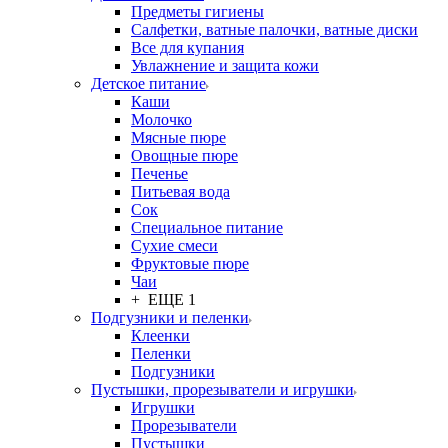
Предметы гигиены
Салфетки, ватные палочки, ватные диски
Все для купания
Увлажнение и защита кожи
Детское питание
Каши
Молочко
Мясные пюре
Овощные пюре
Печенье
Питьевая вода
Сок
Специальное питание
Сухие смеси
Фруктовые пюре
Чаи
+ ЕЩЕ 1
Подгузники и пеленки
Клеенки
Пеленки
Подгузники
Пустышки, прорезыватели и игрушки
Игрушки
Прорезыватели
Пустышки