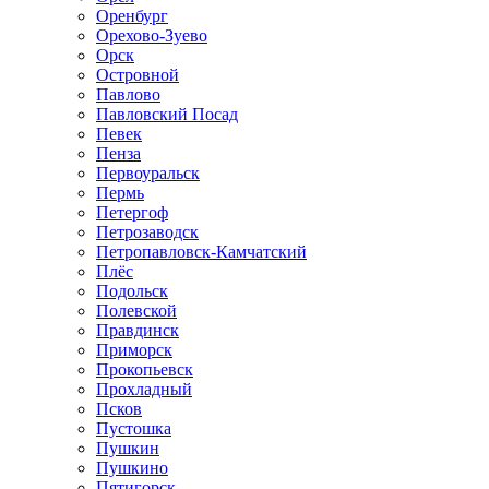
Оренбург
Орехово-Зуево
Орск
Островной
Павлово
Павловский Посад
Певек
Пенза
Первоуральск
Пермь
Петергоф
Петрозаводск
Петропавловск-Камчатский
Плёс
Подольск
Полевской
Правдинск
Приморск
Прокопьевск
Прохладный
Псков
Пустошка
Пушкин
Пушкино
Пятигорск