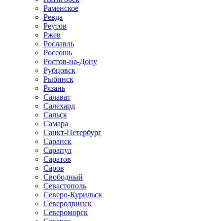
Раменское
Ревда
Реутов
Ржев
Рославль
Россошь
Ростов-на-Дону
Рубцовск
Рыбинск
Рязань
Салават
Салехард
Сальск
Самара
Санкт-Петербург
Саранск
Сарапул
Саратов
Саров
Свободный
Севастополь
Северо-Курильск
Северодвинск
Североморск