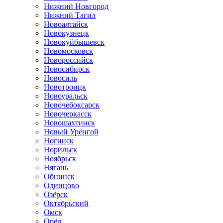
Нижний Новгород
Нижний Тагил
Новоалтайск
Новокузнецк
Новокуйбышевск
Новомосковск
Новороссийск
Новосибирск
Новосиль
Новотроицк
Новоуральск
Новочебоксарск
Новочеркасск
Новошахтинск
Новый Уренгой
Ногинск
Норильск
Ноябрьск
Нягань
Обнинск
Одинцово
Озёрск
Октябрьский
Омск
Орёл