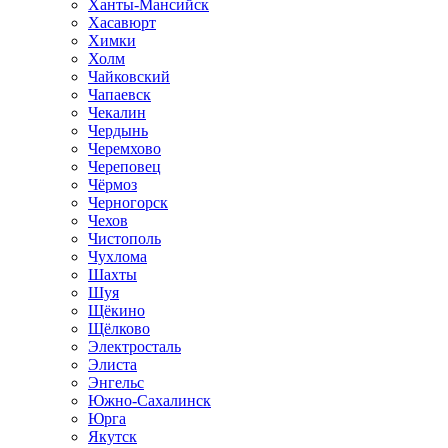
Ханты-Мансийск
Хасавюрт
Химки
Холм
Чайковский
Чапаевск
Чекалин
Чердынь
Черемхово
Череповец
Чёрмоз
Черногорск
Чехов
Чистополь
Чухлома
Шахты
Шуя
Щёкино
Щёлково
Электросталь
Элиста
Энгельс
Южно-Сахалинск
Юрга
Якутск