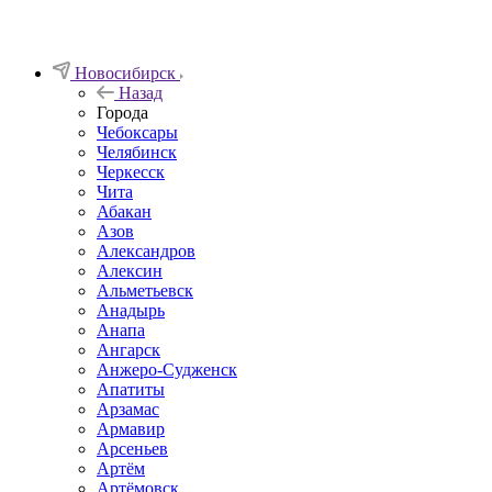
Новосибирск
Назад
Города
Чебоксары
Челябинск
Черкесск
Чита
Абакан
Азов
Александров
Алексин
Альметьевск
Анадырь
Анапа
Ангарск
Анжеро-Судженск
Апатиты
Арзамас
Армавир
Арсеньев
Артём
Артёмовск