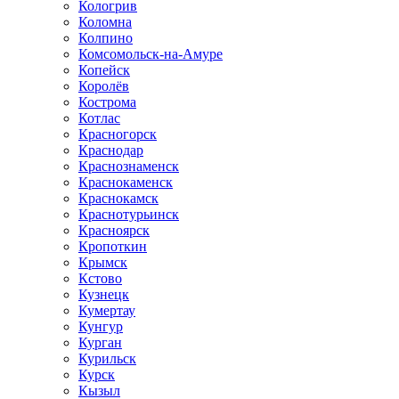
Кологрив
Коломна
Колпино
Комсомольск-на-Амуре
Копейск
Королёв
Кострома
Котлас
Красногорск
Краснодар
Краснознаменск
Краснокаменск
Краснокамск
Краснотурьинск
Красноярск
Кропоткин
Крымск
Кстово
Кузнецк
Кумертау
Кунгур
Курган
Курильск
Курск
Кызыл