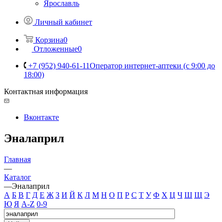
Ярославль
Личный кабинет
Корзина
0
Отложенные
0
+7 (952) 940-61-11
Оператор интернет-аптеки (с 9:00 до
18:00)
Контактная информация
Вконтакте
Эналаприл
Главная
—
Каталог
—
Эналаприл
А
Б
В
Г
Д
Е
Ж
З
И
Й
К
Л
М
Н
О
П
Р
С
Т
У
Ф
Х
Ц
Ч
Ш
Щ
Э
Ю
Я
A-Z
0-9