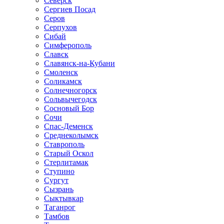
Северск
Сергиев Посад
Серов
Серпухов
Сибай
Симферополь
Славск
Славянск-на-Кубани
Смоленск
Соликамск
Солнечногорск
Сольвычегодск
Сосновый Бор
Сочи
Спас-Деменск
Среднеколымск
Ставрополь
Старый Оскол
Стерлитамак
Ступино
Сургут
Сызрань
Сыктывкар
Таганрог
Тамбов